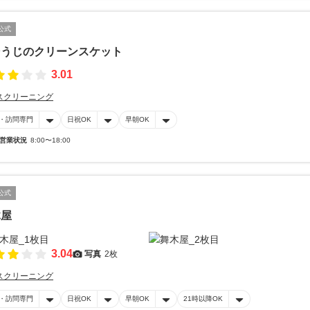
公式
そうじのクリーンスケット
3.01
スクリーニング
・訪問専門
日祝OK
早朝OK
営業状況
8:00〜18:00
公式
木屋
3.04
写真
2枚
スクリーニング
・訪問専門
日祝OK
早朝OK
21時以降OK