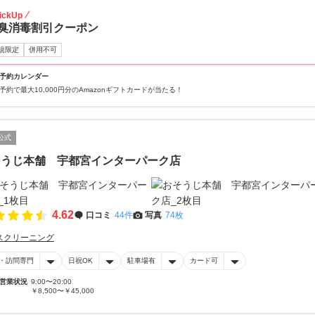
ickUp
臭消毒割引クーポン
規限定
併用不可
予約カレンダー
予約で最大10,000円分のAmazonギフトカードが当たる！
公式
そうじ本舗 宇都宮インターパーク店
4.62
口コミ
44件
写真
74枚
スクリーニング
・訪問専門
日祝OK
駐車場有
カード可
営業状況
9:00〜20:00
￥8,500〜￥45,000