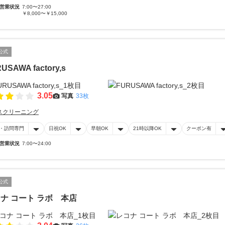
営業状況
7:00〜27:00
￥8,000〜￥15,000
公式
USAWA factory,s
3.05
写真
33枚
スクリーニング
・訪問専門
日祝OK
早朝OK
21時以降OK
クーポン有
営業状況
7:00〜24:00
公式
ナ コート ラボ 本店