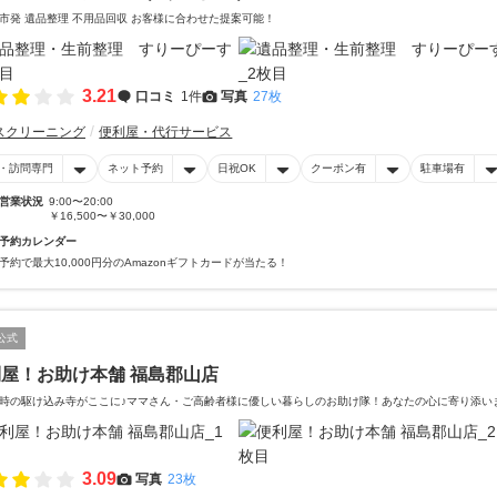
市発 遺品整理 不用品回収 お客様に合わせた提案可能！
3.21
口コミ
1件
写真
27枚
スクリーニング
便利屋・代行サービス
・訪問専門
ネット予約
日祝OK
クーポン有
駐車場有
営業状況
9:00〜20:00
￥16,500〜￥30,000
予約カレンダー
予約で最大10,000円分のAmazonギフトカードが当たる！
公式
屋！お助け本舗 福島郡山店
時の駆け込み寺がここに♪ママさん・ご高齢者様に優しい暮らしのお助け隊！あなたの心に寄り添い
3.09
写真
23枚