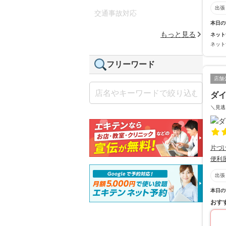
出張
交通事故対応
本日の
もっと見る
ネット
ネット
フリーワード
店舗
ダ
＼見逃
片づ
便利
出張
本日の
おす