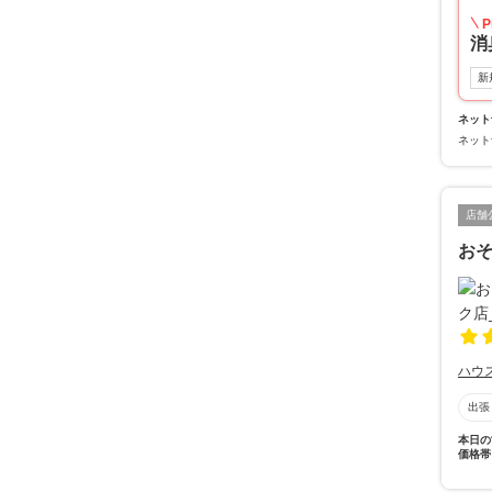
P
消
新
ネット
ネット
店舗
お
ハウ
出張
本日の
価格帯