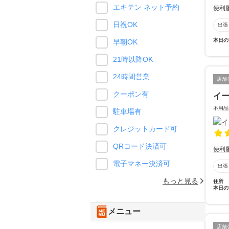
エキテン ネット予約
便利
日祝OK
出張
本日の
早朝OK
21時以降OK
24時間営業
店舗
クーポン有
イ
不用品
駐車場有
クレジットカード可
QRコード決済可
便利
電子マネー決済可
出張
もっと見る
住所
本日の
メニュー
店舗