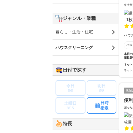
東大阪
ジャンル・業種
暮らし・生活・住宅
ハウ
出張
ハウスクリーニング
本日の
価格帯
ネット
日付で探す
ネット
今日
明日
8/8
8/9
店舗
便利
日時
土曜日
困った
指定
8/15
特長