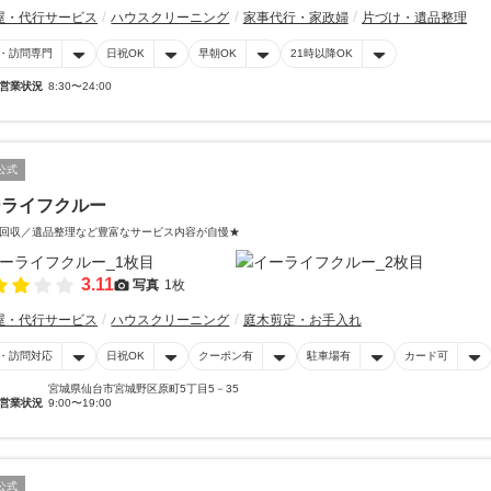
屋・代行サービス
ハウスクリーニング
家事代行・家政婦
片づけ・遺品整理
・訪問専門
日祝OK
早朝OK
21時以降OK
営業状況
8:30〜24:00
公式
ーライフクルー
回収／遺品整理など豊富なサービス内容が自慢★
3.11
写真
1枚
屋・代行サービス
ハウスクリーニング
庭木剪定・お手入れ
・訪問対応
日祝OK
クーポン有
駐車場有
カード可
宮城県仙台市宮城野区原町5丁目5－35
営業状況
9:00〜19:00
公式