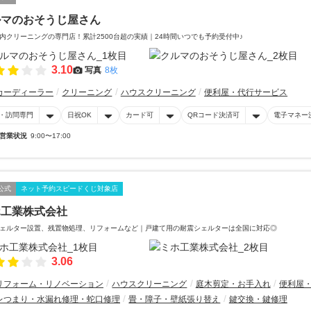
ルマのおそうじ屋さん
内クリーニングの専門店！累計2500台超の実績｜24時間いつでも予約受付中♪
3.10
写真
8枚
カーディーラー
クリーニング
ハウスクリーニング
便利屋・代行サービス
・訪問専門
日祝OK
カード可
QRコード決済可
電子マネー
営業状況
9:00〜17:00
公式
ネット予約スピードくじ対象店
ホ工業株式会社
ェルター設置、残置物処理、リフォームなど｜戸建て用の耐震シェルターは全国に対応◎
3.06
リフォーム・リノベーション
ハウスクリーニング
庭木剪定・お手入れ
便利屋
レつまり・水漏れ修理・蛇口修理
畳・障子・壁紙張り替え
鍵交換・鍵修理