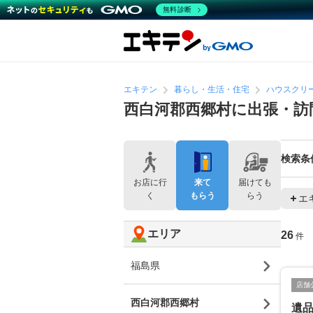
無料診断
エキテン
暮らし・生活・住宅
ハウスクリ
西白河郡西郷村に出張・訪
検索条
お店に行
来て
届けても
く
もらう
らう
エ
エリア
26
件
福島県
店舗
西白河郡西郷村
遺