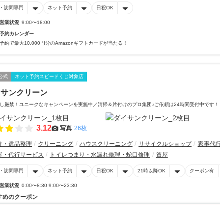
・訪問専門
ネット予約
日祝OK
営業状況
9:00〜18:00
予約カレンダー
予約で最大10,000円分のAmazonギフトカードが当たる！
公式
ネット予約スピードくじ対象店
イサンクリーン
し厳禁！ユニークなキャンペーンを実施中／清掃＆片付けのプロ集団♪ご依頼は24時間受付中です！
3.12
写真
26枚
け・遺品整理
クリーニング
ハウスクリーニング
リサイクルショップ
家事代
屋・代行サービス
トイレつまり・水漏れ修理・蛇口修理
質屋
・訪問専門
ネット予約
日祝OK
21時以降OK
クーポン有
営業状況
0:00〜8:30 9:00〜23:30
すめのクーポン
20