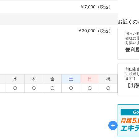
￥7,000（税込）
お近くの
￥30,000（税込）
困った
者様に
り添い
便利
郡山市
に根差
水
木
金
土
日
祝
ます！
【出