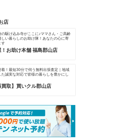
お店
時の駆け込み寺がここに♪ママさん・ご高齢
優しい暮らしのお助け隊！あなたの心に寄
ます
屋！お助け本舗 福島郡山店
密着！最短30分で伺う無料出張査定｜地域
した誠実な対応で皆様の暮らしを豊かにし
張買取】買いクル郡山店