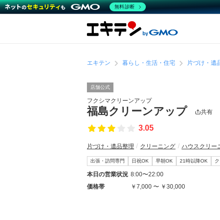
無料診断
エキテン
暮らし・生活・住宅
片づけ・遺
店舗公式
フクシマクリーンアップ
福島クリーンアップ
共有
3.05
片づけ・遺品整理
クリーニング
ハウスクリー
出張・訪問専門
日祝OK
早朝OK
21時以降OK
ク
本日の営業状況
8:00〜22:00
価格帯
￥7,000 〜 ￥30,000