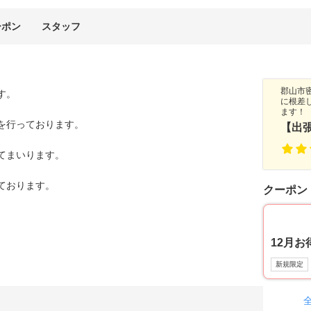
ーポン
スタッフ
郡山市
す。
に根差
ます！
を行っております。
【出
てまいります。
ております。
クーポン
12月お
新規限定