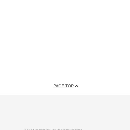
PAGE TOP
© GMO DesignOne, Inc. All Rights reserved.