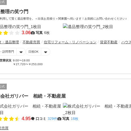
公式
品整理の笑ウ門
利用して賢く遺品整理を。＜出張お見積り＞関東圏へ伺います！お気軽にお問い合わせください♪
3.06
写真
6枚
け・遺品整理
不動産売買
住宅リフォーム・リノベーション
賃貸不動産
ハウ
・訪問専門
日祝OK
営業状況
9:00〜19:00
￥27,720〜￥253,000
公式
式会社ガリバー 相続・不動産屋
4.95
口コミ
329件
写真
18枚
産売買