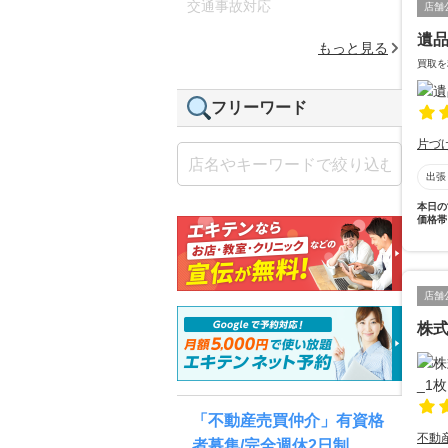
交通事故対応
店舗
遺
もっと見る
買取を
フリーワード
片づ
出張
本日の
価格帯
店舗
株
「不動産売買仲介」有資格
不動
者募集/完全週休2日制