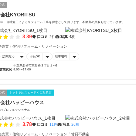
公式
会社KYORITSU
0年。自社施工によるリフォーム工事を得意としております。不動産の買取も行っています。
3.39
口コミ
2件
写真
4枚
産売買
住宅リフォーム・リノベーション
・訪問対応
日祝OK
駐車場有
千葉県船橋市東船橋３丁目１−６
営業状況
9:00〜17:00
公式
ネット予約スピードくじ対象店
式会社ハッピーハウス
のプロフェッショナル
3.78
口コミ
11件
写真
26枚
産売買
住宅リフォーム・リノベーション
賃貸不動産