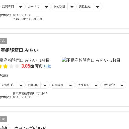
・訪問専門
カード可
女性歓迎
男性歓迎
営業状況
10:00〜18:00
￥45,000〜￥300,000
公式
産相談窓口 みらい
3.05
写真
13枚
産売買
・訪問対応
日祝OK
駐車場有
女性歓迎
男性歓迎
群馬県前橋市南町4丁目4-2
営業状況
10:00〜18:00
公式
限会社 ウイングビルド