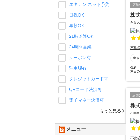
エキテン ネット予約
店舗
株式
日祝OK
創業6
早朝OK
21時以降OK
24時間営業
不動
クーポン有
出張
住所
駐車場有
本日の
クレジットカード可
QRコード決済可
店舗
電子マネー決済可
株
もっと見る
不動産
メニュー
不動