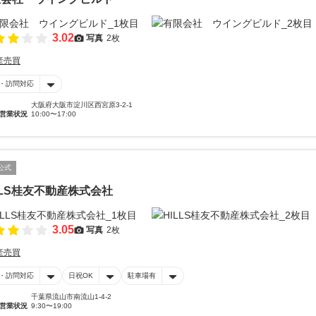
3.02
写真
2枚
産売買
・訪問対応
大阪府大阪市淀川区西宮原3-2-1
営業状況
10:00〜17:00
公式
LLS桂友不動産株式会社
3.05
写真
2枚
産売買
・訪問対応
日祝OK
駐車場有
千葉県流山市南流山1-4-2
営業状況
9:30〜19:00