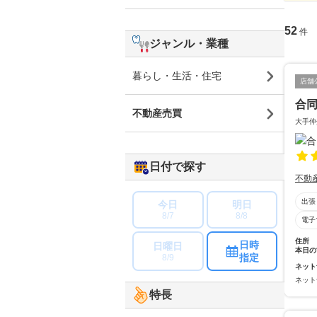
52
件
ジャンル・業種
暮らし・生活・住宅
店舗
合同
不動産売買
大手仲
日付で探す
不動
出張
今日
明日
8/7
8/8
電子
住所
日時
日曜日
本日の
指定
8/9
ネット
ネット
特長