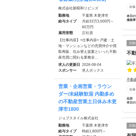
出張
株式会社新昭和リビンズ
勤務地
千葉県 木更津市
本日の
価格帯
給与タイプ
月給33万3,000円～
60万円
雇用形態
正社員
【仕事内容】<仕事内容> 戸建・土
店舗
地・マンションなどの売買仲介や買
取再販、住み替え提案といった不動
不動
産売買に関わる業務全…
求人の更新日
2026-08-04
スポンサー
求人ボックス
不動
営業・企画営業・ラウン
出張
ダー/未経験歓迎 内勤多め
住所
の不動産営業土日休み木更
本日の
津市1800
ジョブスタイル株式会社
勤務地
千葉県 木更津市
店舗
給与タイプ
時給1,800円～
有