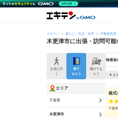
無料診断
エキテン
暮らし・生活・住宅
不動産売買
木更津市に出張・訪問可能
検索条
お店に行
来て
届けても
く
もらう
らう
エ
エリア
株式
千葉県
千葉県
木更津市