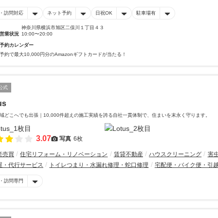
・訪問対応
ネット予約
日祝OK
駐車場有
神奈川県横浜市旭区二俣川１丁目４３
営業状況
10:00〜20:00
予約カレンダー
予約で最大10,000円分のAmazonギフトカードが当たる！
公式
us
域どこへでも出張｜10,000件超えの施工実績を誇る自社一貫体制で、住まいを末永く守ります。
3.07
写真
6枚
産売買
住宅リフォーム・リノベーション
賃貸不動産
ハウスクリーニング
害
屋・代行サービス
トイレつまり・水漏れ修理・蛇口修理
宅配便・バイク便・引
・訪問専門