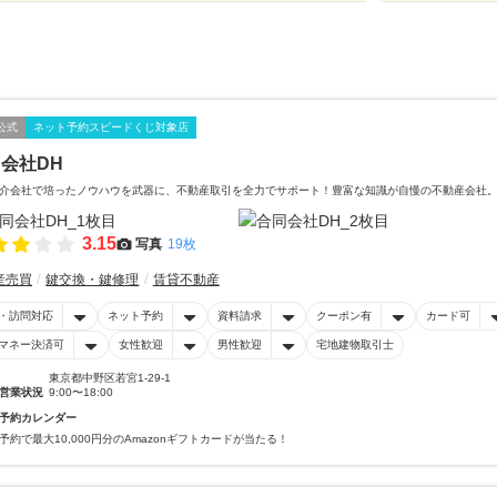
公式
ネット予約スピードくじ対象店
会社DH
介会社で培ったノウハウを武器に、不動産取引を全力でサポート！豊富な知識が自慢の不動産会社
3.15
写真
19枚
産売買
鍵交換・鍵修理
賃貸不動産
・訪問対応
ネット予約
資料請求
クーポン有
カード可
マネー決済可
女性歓迎
男性歓迎
宅地建物取引士
東京都中野区若宮1-29-1
営業状況
9:00〜18:00
予約カレンダー
予約で最大10,000円分のAmazonギフトカードが当たる！