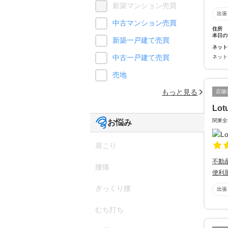
新築マンション売買
出張
中古マンション売買
住所
本日の
新築一戸建て売買
ネット
中古一戸建て売買
ネット
売地
もっと見る
店舗
Lot
関東全
お悩み
肩こり
不動
腰痛
便利
ぎっくり腰
出張
むち打ち