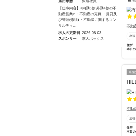
雇用形態
派遣社員
【仕事内容】<内勤6割:外勤4割の不
動産営業> ・不動産の売買 ・賃貸及
び管理(修繕) ・不動産に関するコン
サルティ…
不動
求人の更新日
2026-08-03
出張
スポンサー
求人ボックス
住所
本日の
店舗
HI
不動
出張
住所
本日の