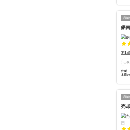
店舗
鋸
不動
出張
住所
本日の
店舗
売