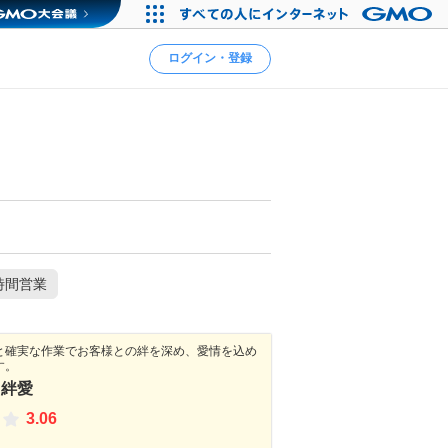
ログイン・登録
時間営業
と確実な作業でお客様との絆を深め、愛情を込め
す。
 絆愛
3.06