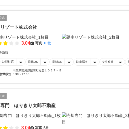
公式
南リゾート株式会社
3.04
写真
10枚
産売買
・訪問対応
日祝OK
早朝OK
駐車場有
女性歓迎
千葉県安房郡鋸南町元名１０２７－５
営業状況
8:30〜17:30
公式
却専門 ほりきり太郎不動産
3.04
写真
5枚