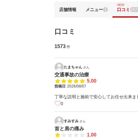
NEW
店舗情報
メニュー
口コミ
1
157
口コミ
1573
件
たまちゃん
さん
交通事故の治療
5.00
投稿日
2026/08/07
丁寧な説明と施術で安心してお任せ出来ま
0
すみすみ
さん
首と肩の痛み
1.00