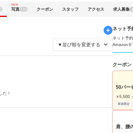
NEW
写真
クーポン
スタッフ
アクセス
求人募集
3
138
ネット予
ネット予約
Amazo
クーポン
50パ
した！
5,500
￥
（
新規限定
肩、腰