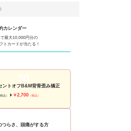
2
約カレンダー
で最大10,000円分の
nギフトカードが当たる！
50
ーセントオフB&M背骨歪み矯正
2,700
￥
税込）
（税込）
50
のつらさ、頭痛がする方