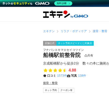
無料診断
エキテン
リラク・ボディケア
接骨・整骨
店舗公式
ネット予約スピードくじ対象店
フナバシエキマエセイコツイン
船橋駅前整骨院
共有
京成船橋駅から徒歩2分 数々の本に施術
4.88
口コミ
1573件
写真
138件
接骨・整骨
ネット予約
クーポン有