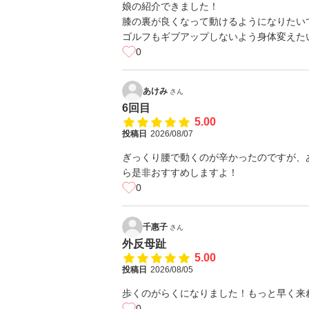
娘の紹介できました！
膝の裏が良くなって動けるようになりたい
ゴルフもギブアップしないよう身体変えた
0
あけみ
さん
6回目
5.00
投稿日
2026/08/07
ぎっくり腰で動くのが辛かったのですが、
ら是非おすすめしますよ！
0
千惠子
さん
外反母趾
5.00
投稿日
2026/08/05
歩くのがらくになりました！もっと早く来
0