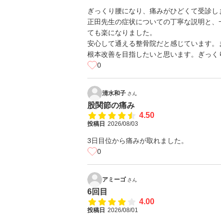
ぎっくり腰になり、痛みがひどくて受診し
正田先生の症状についての丁寧な説明と、
ても楽になりました。
安心して通える整骨院だと感じています。
根本改善を目指したいと思います。ぎっく
0
清水和子
さん
股関節の痛み
4.50
投稿日
2026/08/03
3日目位から痛みが取れました。
0
アミーゴ
さん
6回目
4.00
投稿日
2026/08/01