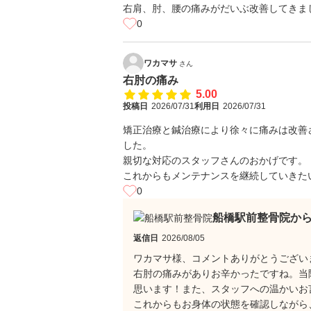
右肩、肘、腰の痛みがだいぶ改善してきま
0
ワカマサ
さん
右肘の痛み
5.00
投稿日
2026/07/31
利用日
2026/07/31
矯正治療と鍼治療により徐々に痛みは改善
した。
親切な対応のスタッフさんのおかげです。
これからもメンテナンスを継続していきた
0
船橋駅前整骨院か
返信日
2026/08/05
ワカマサ様、コメントありがとうござい
右肘の痛みがありお辛かったですね。当
思います！また、スタッフへの温かいお
これからもお身体の状態を確認しながら