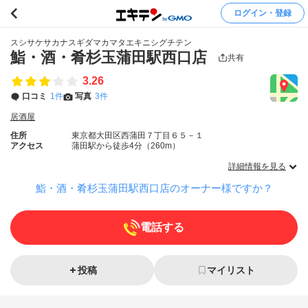
ログイン・登録
スシサケサカナスギダマカマタエキニシグチテン
鮨・酒・肴杉玉蒲田駅西口店
共有
3.26
口コミ
1件
写真
3件
居酒屋
住所
東京都大田区西蒲田７丁目６５－１
アクセス
蒲田駅から徒歩4分（260m）
詳細情報を見る
鮨・酒・肴杉玉蒲田駅西口店のオーナー様ですか？
電話する
投稿
マイリスト