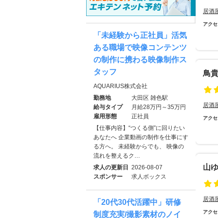
居酒
アクセ
「未経験から正社員」活気
ある職場で映像コンテンツ
の制作に携わる映像制作ス
タッフ
鳥
AQUARIUS株式会社
勤務地
大田区 雑色駅
居酒
給与タイプ
月給28万円～35万円
雇用形態
正社員
アクセ
【仕事内容】“つくる側”に回りたい
あなたへ 企業動画の制作を仕事にす
る方へ。 未経験からでも、 映像の
流れを整えるク…
山
求人の更新日
2026-08-07
スポンサー
求人ボックス
居酒
「20代30代活躍中」研修
アクセ
制度充実/撮影素材のノイ