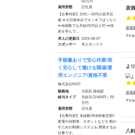
50万円
雇用形態
正社員
居
【仕事内容】20代～30代の若手応
援 ⏩土日祝休みでオンオフばっちり
⏩未経験でも月給26万以上可! ⏩技
居酒
術を学んで…
アクセ
求人の更新日
2026-08-07
スポンサー
求人ボックス
手順書ありで安心作業!長
よ
く安心して働ける職場/運
用エンジニア/資格不要
株式会社RIOT
勤務地
大田区 雑色駅
居酒
給与タイプ
月給31万400円～50
アクセ
万円
雇用形態
正社員
【仕事内容】未経験OK&研修充実!/
家電や自動車、ロボットなどを 動か
すための制御システムを 開発するお
八剣
仕事です。 …