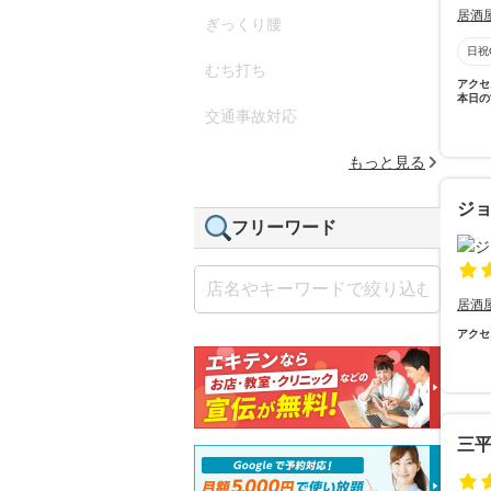
居酒
ぎっくり腰
日祝
むち打ち
アクセ
本日の
交通事故対応
もっと見る
ジ
フリーワード
居酒
アクセ
三