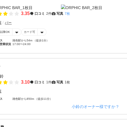
3.35
口コミ
2件
写真
7枚
屋
バー
時以降OK
カード可
ス
雑色駅から54m （徒歩1分）
営業状況
17:00〜24:00
鈴
3.10
口コミ
1件
写真
1枚
屋
ス
雑色駅から850m （徒歩11分）
小鈴のオーナー様ですか？