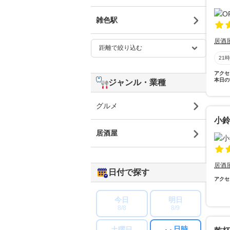
雑色駅
居酒
21
アクセ
本日の
ジャンル・業種
グルメ
小
居酒屋
居酒
日付で探す
アクセ
今日
明日
8/8
8/9
日時
土曜日