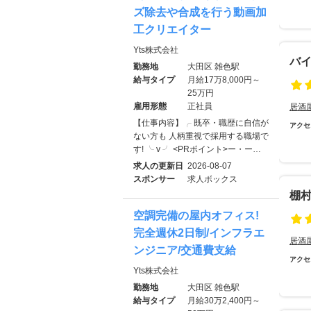
ズ除去や合成を行う動画加
工クリエイター
Yts株式会社
バ
勤務地
大田区 雑色駅
給与タイプ
月給17万8,000円～
25万円
雇用形態
正社員
居酒
【仕事内容】╭ 既卒・職歴に自信が
アクセ
ない方も 人柄重視で採用する職場で
す! ╰ v ╯ <PRポイント>ー・ー…
求人の更新日
2026-08-07
スポンサー
求人ボックス
棚
空調完備の屋内オフィス!
完全週休2日制/インフラエ
居酒
ンジニア/交通費支給
アクセ
Yts株式会社
勤務地
大田区 雑色駅
給与タイプ
月給30万2,400円～