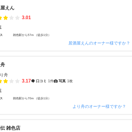
酒屋えん
3.01
屋
ス
雑色駅から57m （徒歩1分）
居酒屋えんのオーナー様ですか？
り舟
3.17
口コミ
1件
写真
1枚
屋
ス
雑色駅から70m （徒歩1分）
より舟のオーナー様ですか？
伝 雑色店