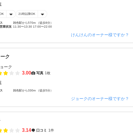
屋
OK
21時以降OK
ス
雑色駅から570m （徒歩8分）
営業状況
11:30〜13:30 17:00〜22:00
けんけんのオーナー様ですか？
ョーク
3.00
写真
1枚
屋
ス
雑色駅から330m （徒歩5分）
ジョークのオーナー様ですか？
平
3.14
口コミ
1件