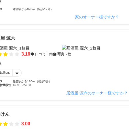
屋
ス
雑色駅から920m （徒歩12分）
家のオーナー様ですか？
屋 源六
3.16
口コミ
1件
写真
2枚
屋
時以降OK
ス
雑色駅から180m （徒歩3分）
営業状況
16:30〜24:00
居酒屋 源六のオーナー様ですか？
んけん
3.00