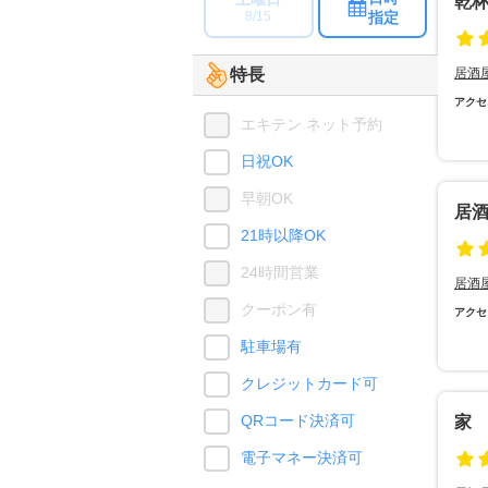
乾
指定
8/15
特長
居酒
アクセ
エキテン ネット予約
日祝OK
早朝OK
居
21時以降OK
24時間営業
居酒
クーポン有
アクセ
駐車場有
クレジットカード可
QRコード決済可
家
電子マネー決済可