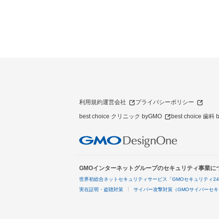
利用規約
運営会社
プライバシーポリシー
best choice クリニック byGMO
best choice 歯科
GMOインターネットグループのセキュリティ事業に
世界初総合ネットセキュリティサービス「GMOセキュリティ2
実在証明・盗聴対策
サイバー攻撃対策（GMOサイバーセキ