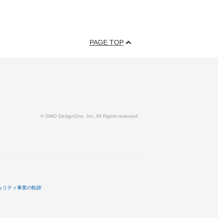
PAGE TOP
© GMO DesignOne, Inc. All Rights reserved.
ュリティ事業の軌跡