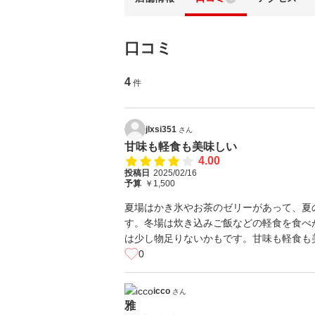
口コミ
4
件
jlxsi351
さん
甘味も軽食も美味しい
4.00
投稿日
2025/02/16
予算
￥1,500
夏場はかき氷やお茶のゼリーがあって、夏
す。冬場は炊き込みご飯などの軽食を食べ
は少し物足りないかもです。甘味も軽食も
0
icco
さん
雅