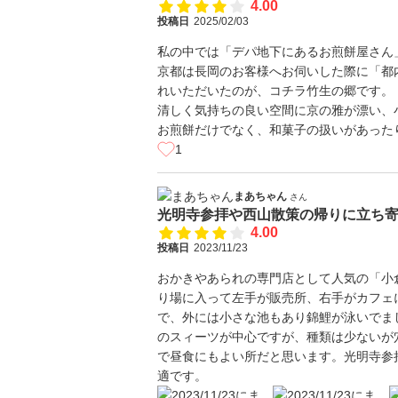
4.00
投稿日
2025/02/03
私の中では「デパ地下にあるお煎餅屋さん
京都は長岡のお客様へお伺いした際に「都
れいただいたのが、コチラ竹生の郷です。
清しく気持ちの良い空間に京の雅が漂い、
お煎餅だけでなく、和菓子の扱いがあった
1
まあちゃん
さん
光明寺参拝や西山散策の帰りに立ち
4.00
投稿日
2023/11/23
おかきやあられの専門店として人気の「小
り場に入って左手が販売所、右手がカフェ
で、外には小さな池もあり錦鯉が泳いでま
のスィーツが中心ですが、種類は少ないが
で昼食にもよい所だと思います。光明寺参
適です。