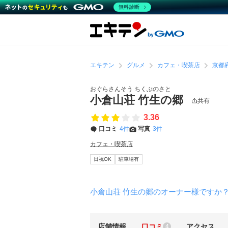
無料診断
エキテン
グルメ
カフェ・喫茶店
京都
おぐらさんそう ちくぶのさと
小倉山荘 竹生の郷
共有
3.36
口コミ
4件
写真
3件
カフェ・喫茶店
日祝OK
駐車場有
小倉山荘 竹生の郷のオーナー様ですか
店舗情報
口コミ
アクセス
4