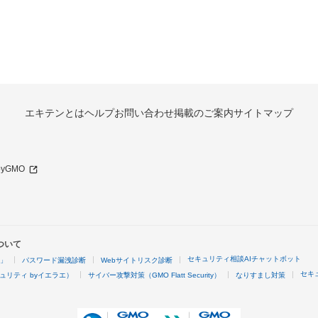
エキテンとは
ヘルプ
お問い合わせ
掲載のご案内
サイトマップ
 byGMO
ついて
セキュリティ相談AIチャットボット
4」
パスワード漏洩診断
Webサイトリスク診断
セキ
ュリティ byイエラエ）
サイバー攻撃対策（GMO Flatt Security）
なりすまし対策