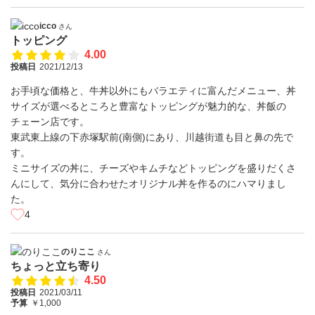
icco
さん
トッピング
4.00
投稿日
2021/12/13
お手頃な価格と、牛丼以外にもバラエティに富んだメニュー、丼
サイズが選べるところと豊富なトッピングが魅力的な、丼飯の
チェーン店です。
東武東上線の下赤塚駅前(南側)にあり、川越街道も目と鼻の先で
す。
ミニサイズの丼に、チーズやキムチなどトッピングを盛りだくさ
んにして、気分に合わせたオリジナル丼を作るのにハマりまし
た。
4
のりここ
さん
ちょっと立ち寄り
4.50
投稿日
2021/03/11
予算
￥1,000