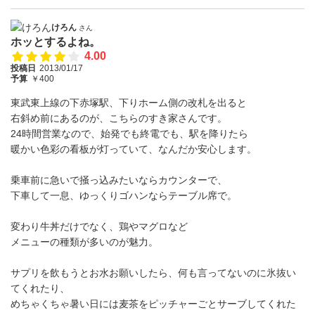
けろん
さん
ホッとするよね。
4.00
投稿日
2013/01/17
予算
￥400
東武東上線の下赤塚駅、下りホーム側の改札を出ると
右斜め前にあるのが、こちらのすき家さんです。
24時間営業なので、始発でも終電でも、駅を降りたら
暖かい色彩の看板が灯っていて、なんだか安心します。
乗車前に急いで掻っ込みたいならカウンターで、
下車して一息、ゆっくりゴハンならテーブル席で。
変わり牛丼だけでなく、鶏やマグロなど
メニューの種類が多いのが魅力。
サプリを飲もうとお水お願いしたら、何も言ってないのに氷抜い
てくれたり、
めちゃくちゃ暑い日には麦茶をピッチャーごとサーブしてくれた