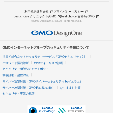
利用規約
運営会社
プライバシーポリシー
best choice クリニック byGMO
best choice 歯科 byGMO
©GMO DesignOne, Inc. All Rights reserved.
GMOインターネットグループのセキュリティ事業について
世界初総合ネットセキュリティサービス「GMOセキュリティ24」
パスワード漏洩診断
Webサイトリスク診断
セキュリティ相談AIチャットボット
実在証明・盗聴対策
サイバー攻撃対策（GMOサイバーセキュリティ byイエラエ）
サイバー攻撃対策（GMO Flatt Security）
なりすまし対策
セキュリティ事業の軌跡