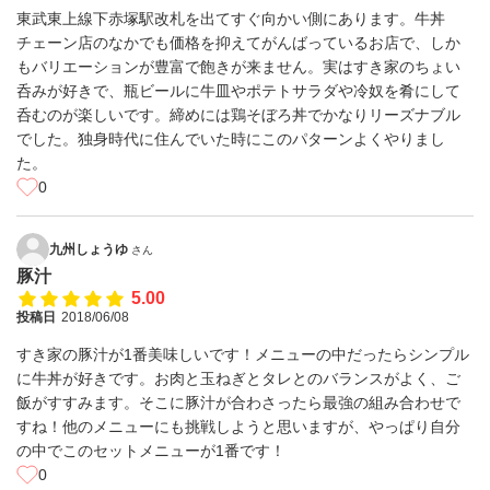
東武東上線下赤塚駅改札を出てすぐ向かい側にあります。牛丼
チェーン店のなかでも価格を抑えてがんばっているお店で、しか
もバリエーションが豊富で飽きが来ません。実はすき家のちょい
呑みが好きで、瓶ビールに牛皿やポテトサラダや冷奴を肴にして
呑むのが楽しいです。締めには鶏そぼろ丼でかなりリーズナブル
でした。独身時代に住んでいた時にこのパターンよくやりまし
た。
0
九州しょうゆ
さん
豚汁
5.00
投稿日
2018/06/08
すき家の豚汁が1番美味しいです！メニューの中だったらシンプル
に牛丼が好きです。お肉と玉ねぎとタレとのバランスがよく、ご
飯がすすみます。そこに豚汁が合わさったら最強の組み合わせで
すね！他のメニューにも挑戦しようと思いますが、やっぱり自分
の中でこのセットメニューが1番です！
0