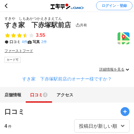
ログイン・登録
すきや しもあかつかえきまえてん
すき家 下赤塚駅前店
共有
3.55
口コミ
4件
写真
2件
ファーストフード
カード可
詳細情報を見る
すき家 下赤塚駅前店のオーナー様ですか？
店舗情報
口コミ
アクセス
4
口コミ
4
件