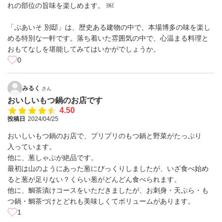
れの部位の旨味を楽しめます。 ￼
「ぶあいそ 別邸」は、歴史ある建物の中で、本場博多の味を楽し
める特別な一軒です。落ち着いた雰囲気の中で、心温まる料理と
おもてなしを堪能してみてはいかがでしょうか。
0
みるく
さん
おいしいもつ鍋のお店です
4.50
投稿日
2024/04/25
おいしいもつ鍋のお店で、プリプリのもつ鍋と野菜がたっぷり
入っています。
他に、葱しゃぶが絶品です。
最初は山のようにあった葱にびっくりしましたが、いざ食べ始め
ると葱が足りない？くらい葱がどんどん食べられます。
他に、鯛茶漬けコースをいただきましたが、お刺身・天ぷら・も
つ鍋・鯛茶づけとどれも美味しくてボリュームがあります。
1