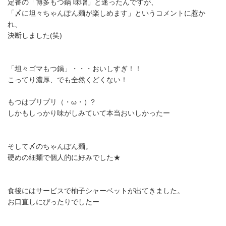
定番の「博多もつ鍋 味噌」と迷ったんですが、
「〆に坦々ちゃんぽん麺が楽しめます」というコメントに惹か
れ、
決断しました(笑)
「坦々ゴマもつ鍋」・・・おいしすぎ！！
こってり濃厚、でも全然くどくない！
もつはプリプリ（・ω・）?
しかもしっかり味がしみていて本当おいしかったー
そして〆のちゃんぽん麺。
硬めの細麺で個人的に好みでした★
食後にはサービスで柚子シャーベットが出てきました。
お口直しにぴったりでしたー