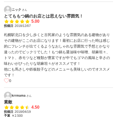
ニック
さん
とてももつ鍋のお店とは思えない雰囲気！
5.00
投稿日
2018/12/07
札幌駅北口を少し歩くと古民家のような雰囲気のある建物があり
その建物がここのお店になります！最初にお店に行った時は感じ
的にフレンチが出てくるようなおしゃれな雰囲気で予想とかなり
違ったのでビックリでした！もつ鍋も醤油味や味噌、胡麻坦々、
トマト、赤モツなど種類が豊富ですが中でもゴマの風味と辛さの
味わいがぴったりな胡麻坦々がオススメです！
他にも馬さしや鉄板餃子などのメニューも美味しいのでオススメ
です！
0
krrmama
さん
素敵
4.50
投稿日
2018/04/19
予算
￥2,500