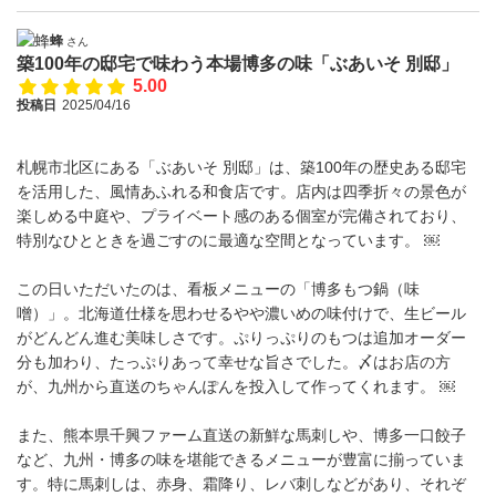
蜂
さん
築100年の邸宅で味わう本場博多の味「ぶあいそ 別邸」
5.00
投稿日
2025/04/16
札幌市北区にある「ぶあいそ 別邸」は、築100年の歴史ある邸宅
を活用した、風情あふれる和食店です。店内は四季折々の景色が
楽しめる中庭や、プライベート感のある個室が完備されており、
特別なひとときを過ごすのに最適な空間となっています。 ￼
この日いただいたのは、看板メニューの「博多もつ鍋（味
噌）」。北海道仕様を思わせるやや濃いめの味付けで、生ビール
がどんどん進む美味しさです。ぷりっぷりのもつは追加オーダー
分も加わり、たっぷりあって幸せな旨さでした。〆はお店の方
が、九州から直送のちゃんぽんを投入して作ってくれます。 ￼
また、熊本県千興ファーム直送の新鮮な馬刺しや、博多一口餃子
など、九州・博多の味を堪能できるメニューが豊富に揃っていま
す。特に馬刺しは、赤身、霜降り、レバ刺しなどがあり、それぞ