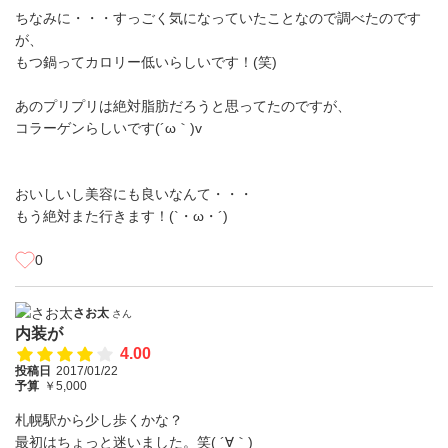
ちなみに・・・すっごく気になっていたことなので調べたのです
が、
もつ鍋ってカロリー低いらしいです！(笑)
あのプリプリは絶対脂肪だろうと思ってたのですが、
コラーゲンらしいです(´ω｀)v
おいしいし美容にも良いなんて・・・
もう絶対また行きます！(`・ω・´)
0
さお太
さん
内装が
4.00
投稿日
2017/01/22
予算
￥5,000
札幌駅から少し歩くかな？
最初はちょっと迷いました。笑( ´∀｀)