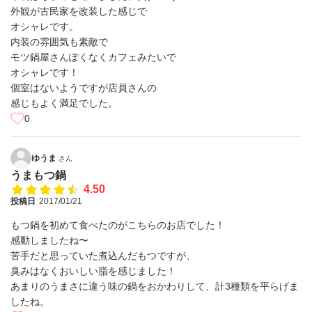
外観が古民家を改装した感じで
オシャレです。
内装の雰囲気も素敵で
モツ鍋屋さんぽくなくカフェみたいで
オシャレです！
個室はないようですが店員さんの
感じもよく満足でした。
0
ゆうま
さん
うまもつ鍋
4.50
投稿日
2017/01/21
もつ鍋を初めて食べたのがこちらのお店でした！
感動しましたね〜
苦手だと思っていた煮込んだもつですが、
臭みはなくおいしい脂を感じました！
あまりのうまさに違う味の鍋をおかわりして、計3種類を平らげま
したね。