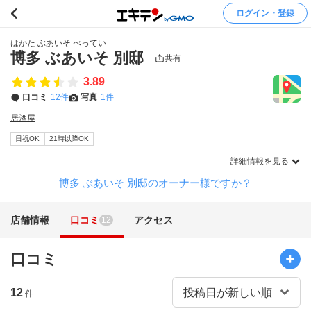
ログイン・登録
はかた ぶあいそ べってい
博多 ぶあいそ 別邸
共有
3.89
口コミ
12件
写真
1件
居酒屋
日祝OK
21時以降OK
詳細情報を見る
博多 ぶあいそ 別邸のオーナー様ですか？
店舗情報
口コミ
アクセス
12
口コミ
12
件