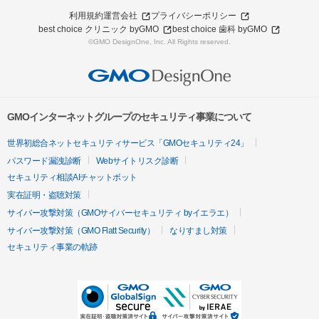
利用規約
運営会社
プライバシーポリシー
best choice クリニック byGMO
best choice 歯科 byGMO
©GMO DesignOne, Inc. All Rights reserved.
GMOインターネットグループのセキュリティ事業について
世界初総合ネットセキュリティサービス「GMOセキュリティ24」
パスワード漏洩診断
Webサイトリスク診断
セキュリティ相談AIチャットボット
実在証明・盗聴対策
サイバー攻撃対策（GMOサイバーセキュリティ byイエラエ）
サイバー攻撃対策（GMO Flatt Security）
なりすまし対策
セキュリティ事業の軌跡