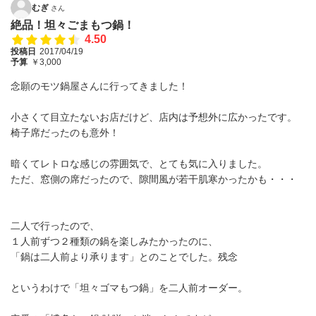
むぎ
さん
絶品！坦々ごまもつ鍋！
4.50
投稿日
2017/04/19
予算
￥3,000
念願のモツ鍋屋さんに行ってきました！
小さくて目立たないお店だけど、店内は予想外に広かったです。
椅子席だったのも意外！
暗くてレトロな感じの雰囲気で、とても気に入りました。
ただ、窓側の席だったので、隙間風が若干肌寒かったかも・・・
二人で行ったので、
１人前ずつ２種類の鍋を楽しみたかったのに、
「鍋は二人前より承ります」とのことでした。残念
というわけで「坦々ゴマもつ鍋」を二人前オーダー。