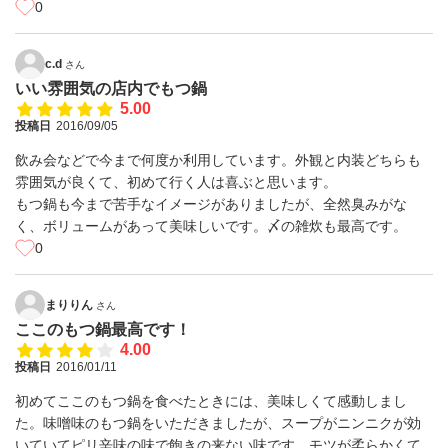
0
c.d
さん
いい雰囲気の店内でもつ鍋
5.00
投稿日
2016/09/05
飲み会などで今まで何度か利用しています。外観と内装どちらも
雰囲気が良くて、初めて行く人は喜ぶと思います。
もつ鍋も今まで苦手なイメージがありましたが、全然臭みがな
く、ボリュームがあって美味しいです。〆の雑炊も最高です。
0
まりりん
さん
ここのもつ鍋最高です！
4.00
投稿日
2016/01/11
初めてここのもつ鍋を食べたときには、美味しくて感動しまし
た。味噌味のもつ鍋をいただきましたが、スープがニンニクが効
いていてピリ辛味の味で飽きの来ない味です。モツが柔らかくて