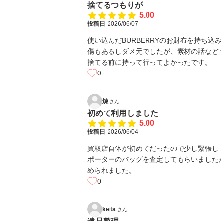
捨てるつもりが
5.00
投稿日
2026/06/07
使い込んだBURBERRYのお財布を持ち込
傷もあるしダメ元でしたが、素材の話など
捨てる前に持って行ってよかったです。
0
煉
さん
初めて利用しました
5.00
投稿日
2026/06/04
買取店自体が初めてだったので少し緊張し
ポーターのバッグを査定してもらいました
められました。
0
keita
さん