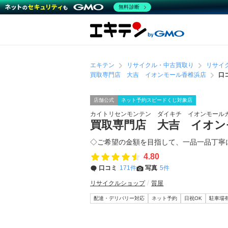
無料診断
エキテン
リサイクル・中古買取り
リサイ
買取専門店 大吉 イオンモール香椎浜店
口
店舗公式
ネット予約スピードくじ対象店
カイトリセンモンテン ダイキチ イオンモール
買取専門店 大吉 イオン
◇ご希望の金額を目指して、一品一品丁寧
4.80
口コミ
171件
写真
5件
リサイクルショップ
質屋
配達・デリバリー対応
ネット予約
日祝OK
駐車場