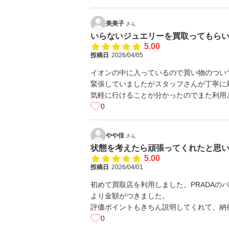
美美子
さん
いらないジュエリーを買取ってもら
5.00
投稿日
2026/04/05
イオンの中に入っているので買い物のつい
緊張していましたがスタッフさんが丁寧に
気軽に行けることが分かったのでまた利用
0
やや佳
さん
状態を考えたら頑張ってくれたと思
5.00
投稿日
2026/04/01
初めて買取店を利用しました。PRADAの
より金額がつきました。
評価ポイントもきちん説明してくれて、納
0