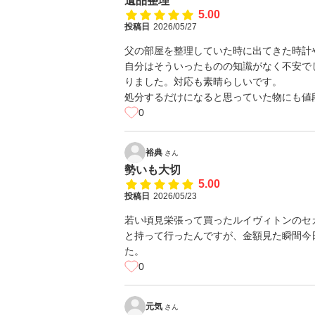
遺品整理
5.00
投稿日
2026/05/27
父の部屋を整理していた時に出てきた時計
自分はそういったものの知識がなく不安で
りました。対応も素晴らしいです。
処分するだけになると思っていた物にも値
0
裕典
さん
勢いも大切
5.00
投稿日
2026/05/23
若い頃見栄張って買ったルイヴィトンのセ
と持って行ったんですが、金額見た瞬間今
た。
0
元気
さん