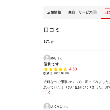
NE
店舗情報
商品・サービス
口
15
口コミ
171
件
ゆり
さん
便利です
4.50
投稿日
2026/08/06
近所なので用事のついでに寄ってみました
思っていたより良い金額になりました。対
0
さくらこ
さん