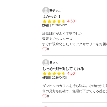
繭子
さん
よかった！
4.50
投稿日
2026/04/12
終始対応がよく丁寧でした！
査定までもスムーズ！
すぐに現金化したくてアクセサリーをお願
0
周
さん
しっかり評価してくれる
4.50
投稿日
2026/04/08
ダンヒルのカフスを持ち込み。小物だから
傷の見方も的確で、無理に下げてくる感じ
0