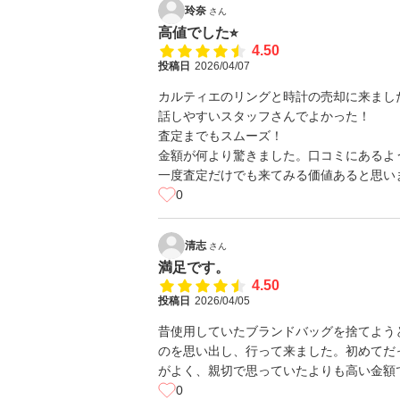
玲奈
さん
高値でした⭐︎
4.50
投稿日
2026/04/07
カルティエのリングと時計の売却に来まし
話しやすいスタッフさんでよかった！
査定までもスムーズ！
金額が何より驚きました。口コミにあるよ
一度査定だけでも来てみる価値あると思い
0
清志
さん
満足です。
4.50
投稿日
2026/04/05
昔使用していたブランドバッグを捨てよう
のを思い出し、行って来ました。初めてだ
がよく、親切で思っていたよりも高い金額
0