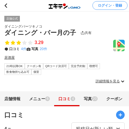
ログイン・登録
店舗公式
ダイニングバーツキノコ
ダイニング・バー月の子
共有
3.29
口コミ
4件
写真
20件
居酒屋
21時以降OK
クーポン有
QRコード決済可
完全予約制
喫煙可
飲食物持ち込み可
個室
詳細情報を見る
店舗情報
メニュー
口コミ
写真
クーポン
6
4
20
口コミ
4