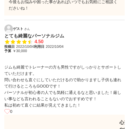
今後もお悩みや困った事があればいつでもお気軽にご相談く
ださいね！
ゲスト
さん
とても綺麗なパーソナルジム
4.50
投稿日
2022/10/04
利用日
2022/10/04
予算
￥30,000
ジムも綺麗でトレーナーの方も男性ですがしっかりとサポートし
ていただけます。
問い合わせも直ぐにしていただけるので助かりますし子供も連れ
て行けるところもGOODです！
パーソナルが初心者の人でも気軽に通えるなと思いました！厳し
い事なども言われることもないのでおすすめです！
私は初めて直ぐに結果が見えてきました！
0
心斎