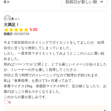
4
件
あ
さん
大満足！
5.00
投稿日
2023/07/28
今まで節目節目のタイミングでダイエットをしてましたが、結局
自分に甘くなり挫折してしまっていました。
しかし、一度本気でダイエットしてみようとここのジムに通い始
めました。
初めは"パーソナル"と聞くと、とても厳しいイメージがありました
が、トレーナーの方も優しく指導してくださり、
30分と言う時間でのトレーニングなので無理せず続けれます。
私は「食事指導」も受けて3ヶ月通ってみて、
体重マイナス19kg、体脂肪マイナス8%で、足が細くなったり、お
腹のぽっこり感も小さくなりました。
これからの夏が楽しみです。
0