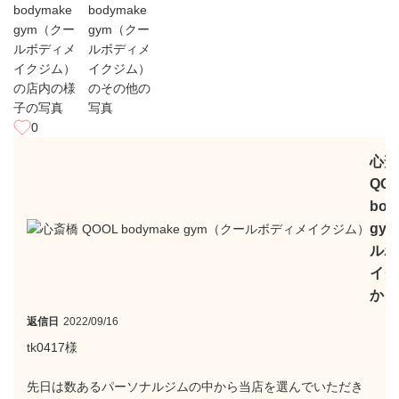
0
心斎
QO
bod
gy
ルボ
イク
から
返信日
2022/09/16
tk0417様
先日は数あるパーソナルジムの中から当店を選んでいただき