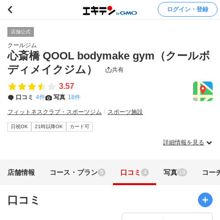
ログイン・登録
店舗公式
クールジム
心斎橋 QOOL bodymake gym（クールボ
ディメイクジム）
共有
3.57
口コミ
4件
写真
18件
フィットネスクラブ・スポーツジム
スポーツ施設
日祝OK
21時以降OK
カード可
詳細情報を見る
店舗情報
コース・プラン
口コミ
写真
コー
6
4
18
口コミ