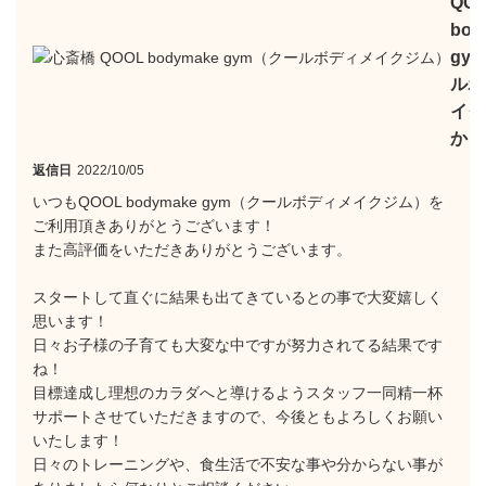
QO
bod
gy
ルボ
イク
から
返信日
2022/10/05
いつもQOOL bodymake gym（クールボディメイクジム）を
ご利用頂きありがとうございます！
また高評価をいただきありがとうございます。
スタートして直ぐに結果も出てきているとの事で大変嬉しく
思います！
日々お子様の子育ても大変な中ですが努力されてる結果です
ね！
目標達成し理想のカラダへと導けるようスタッフ一同精一杯
サポートさせていただきますので、今後ともよろしくお願い
いたします！
日々のトレーニングや、食生活で不安な事や分からない事が