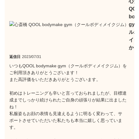
心斎
QO
bod
gy
ルボ
イク
から
返信日
2023/07/31
いつもQOOL bodymake gym（クールボディメイクジム）を
ご利用頂きありがとうございます！
また高評価をいただきありがとうございます。
初めはトレーニングも辛いと言っておられましたが、目標達
成までしっかり続けられたご自身の頑張りが結果に出ました
ね！
私服姿もお顔の表情も見違えるように明るく変わって、サ
ポートさせていただいた私たちも本当に嬉しく思っていま
す。