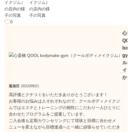
0
心斎
QO
bod
gy
ルボ
イク
から
返信日
2022/09/21
高評価とクチコミをいただきありがとうございます！
お客様のお悩みは人それぞれなので、クールボディメイクジ
ムではエステとトレーニングの相性にこだわり一人ひとりに
合わせたプログラムをご提案しています。
ご入会後も定期カウンセリングにて現状と目標に合わせメ
ニューを変えながら目標達成へと一緒に頑張らせていただき