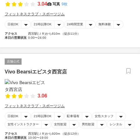
3.04
写真
9枚
フィットネスクラブ・スポーツジム
日祝OK
21時以降OK
24時間営業
無料体験
アクセス
西宮駅(ＪＲ)から810m （徒歩11分）
本日の営業状況
0:00〜24:00
店舗公式
Vivo Bearsiエビスタ西宮店
3.06
フィットネスクラブ・スポーツジム
日祝OK
21時以降OK
駐車場有
女性スタッフ
女性インストラクター
女性歓迎
男性歓迎
レンタル
アクセス
西宮駅(ＪＲ)から920m （徒歩12分）
本日の営業状況
10:00〜19:00