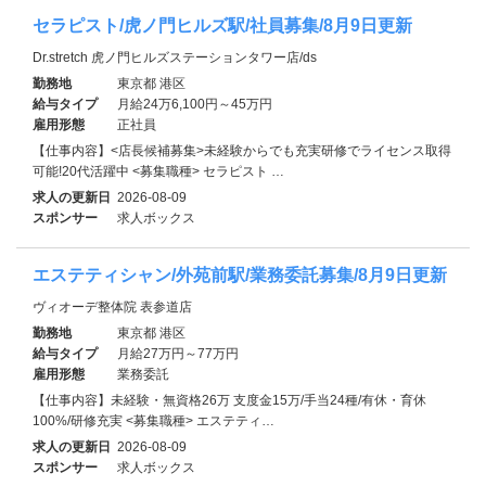
セラピスト/虎ノ門ヒルズ駅/社員募集/8月9日更新
Dr.stretch 虎ノ門ヒルズステーションタワー店/ds
勤務地
東京都 港区
給与タイプ
月給24万6,100円～45万円
雇用形態
正社員
【仕事内容】<店長候補募集>未経験からでも充実研修でライセンス取得
可能!20代活躍中 <募集職種> セラピスト …
求人の更新日
2026-08-09
スポンサー
求人ボックス
エステティシャン/外苑前駅/業務委託募集/8月9日更新
ヴィオーデ整体院 表参道店
勤務地
東京都 港区
給与タイプ
月給27万円～77万円
雇用形態
業務委託
【仕事内容】未経験・無資格26万 支度金15万/手当24種/有休・育休
100%/研修充実 <募集職種> エステティ…
求人の更新日
2026-08-09
スポンサー
求人ボックス