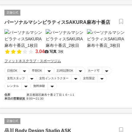
店舗公式
パーソナルマシンピラティスSAKURA麻布十番店
3.04
写真
3枚
フィットネスクラブ・スポーツジム
日祝OK
早朝OK
21時以降OK
カード可
女性スタッフ
女性インストラクター
女性限定
レンタル
無料体験
住所
東京都港区麻布十番２丁目１６−１1
本日の営業状況
8:00〜21:30
店舗公式
品川 Body Design Studio ASK