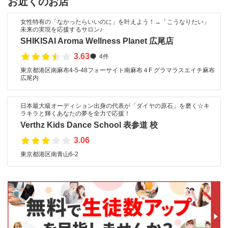
お近くのお店
女性特有の「なかったらいいのに」を叶えよう！→「こうなりたい」
未来の実現を応援するサロン♪
SHIKISAI Aroma Wellness Planet 広尾店
3.63
4件
東京都港区南麻布4-5-48フォーサイト南麻布４F グラマラスエイチ麻布
広尾内
日本最大級オーディション出身の代表が「ダイヤの原石」を磨く☆キ
ラキラと輝くあなたの夢を全力で応援！
Verthz Kids Dance School 表参道 校
3.06
東京都港区南青山6-2