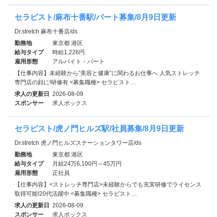
セラピスト/麻布十番駅/パート募集/8月9日更新
Dr.stretch 麻布十番店/ds
勤務地
東京都 港区
給与タイプ
時給1,226円
雇用形態
アルバイト・パート
【仕事内容】未経験から“美容と健康”に関わるお仕事へ 人気ストレッチ
専門店の顔に!研修有 <募集職種> セラピスト…
求人の更新日
2026-08-09
スポンサー
求人ボックス
セラピスト/虎ノ門ヒルズ駅/社員募集/8月9日更新
Dr.stretch 虎ノ門ヒルズステーションタワー店/ds
勤務地
東京都 港区
給与タイプ
月給24万6,100円～45万円
雇用形態
正社員
【仕事内容】<ストレッチ専門店>未経験からでも充実研修でライセンス
取得可能!20代活躍中 <募集職種> セラピスト…
求人の更新日
2026-08-09
スポンサー
求人ボックス