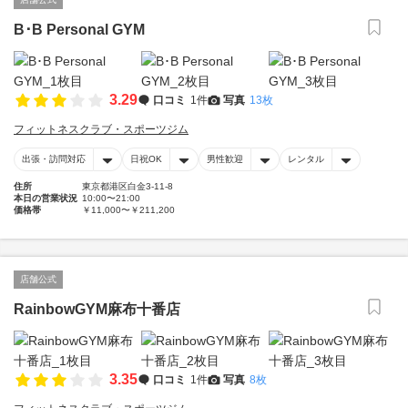
B･B Personal GYM
3.29
口コミ
1件
写真
13枚
フィットネスクラブ・スポーツジム
出張・訪問対応
日祝OK
男性歓迎
レンタル
住所
東京都港区白金3-11-8
本日の営業状況
10:00〜21:00
価格帯
￥11,000〜￥211,200
店舗公式
RainbowGYM麻布十番店
3.35
口コミ
1件
写真
8枚