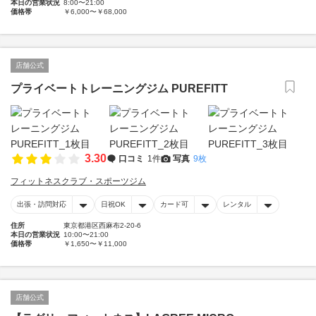
本日の営業状況
8:00〜21:00
価格帯
￥6,000〜￥68,000
店舗公式
プライベートトレーニングジム PUREFITT
3.30
口コミ
1件
写真
9枚
フィットネスクラブ・スポーツジム
出張・訪問対応
日祝OK
カード可
レンタル
住所
東京都港区西麻布2-20-6
本日の営業状況
10:00〜21:00
価格帯
￥1,650〜￥11,000
店舗公式