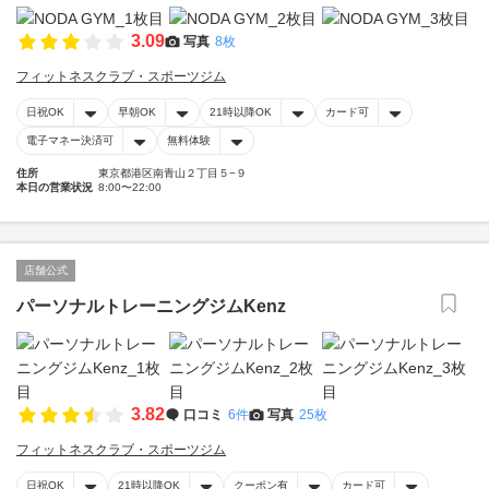
3.09
写真
8枚
フィットネスクラブ・スポーツジム
日祝OK
早朝OK
21時以降OK
カード可
電子マネー決済可
無料体験
住所
東京都港区南青山２丁目５−９
本日の営業状況
8:00〜22:00
店舗公式
パーソナルトレーニングジムKenz
3.82
口コミ
6件
写真
25枚
フィットネスクラブ・スポーツジム
日祝OK
21時以降OK
クーポン有
カード可