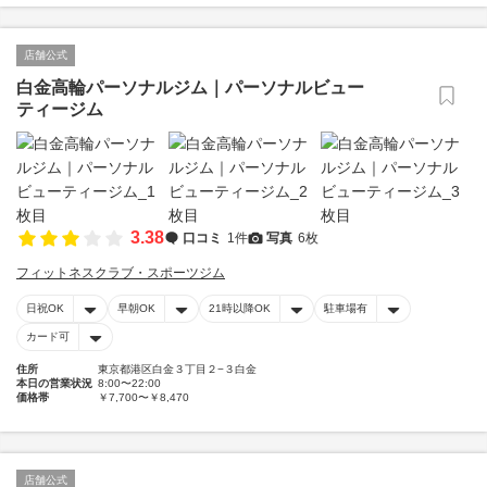
店舗公式
白金高輪パーソナルジム｜パーソナルビュー
ティージム
3.38
口コミ
1件
写真
6枚
フィットネスクラブ・スポーツジム
日祝OK
早朝OK
21時以降OK
駐車場有
カード可
住所
東京都港区白金３丁目２−３白金
本日の営業状況
8:00〜22:00
価格帯
￥7,700〜￥8,470
店舗公式