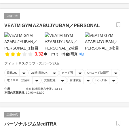
店舗公式
VEATM GYM AZABUJYUBAN／PERSONAL
3.32
口コミ
1件
写真
8枚
フィットネスクラブ・スポーツジム
日祝OK
21時以降OK
カード可
QRコード決済可
電子マネー決済可
女性歓迎
男性歓迎
レンタル
住所
東京都港区麻布十番2-13-11
本日の営業状況
10:00〜22:00
店舗公式
パーソナルジムMediTRA