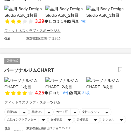
3.29
口コミ
1件
写真
7枚
フィットネスクラブ・スポーツジム
住所
東京都港区港南4丁目1-10
店舗公式
パーソナルジムCHART
4.25
口コミ
16件
写真
31枚
フィットネスクラブ・スポーツジム
日祝OK
早朝OK
カード可
女性スタッフ
女性インストラクター
女性歓迎
男性歓迎
レンタル
住所
東京都港区南青山２丁目２７-２２