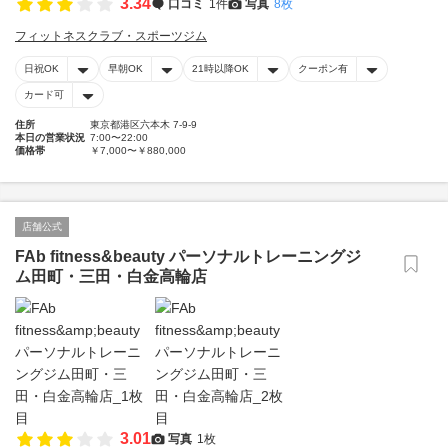
3.34
口コミ
1件
写真
8枚
フィットネスクラブ・スポーツジム
日祝OK
早朝OK
21時以降OK
クーポン有
カード可
住所
東京都港区六本木 7-9-9
本日の営業状況
7:00〜22:00
価格帯
￥7,000〜￥880,000
店舗公式
FAb fitness&beauty パーソナルトレーニングジ
ム田町・三田・白金高輪店
3.01
写真
1枚