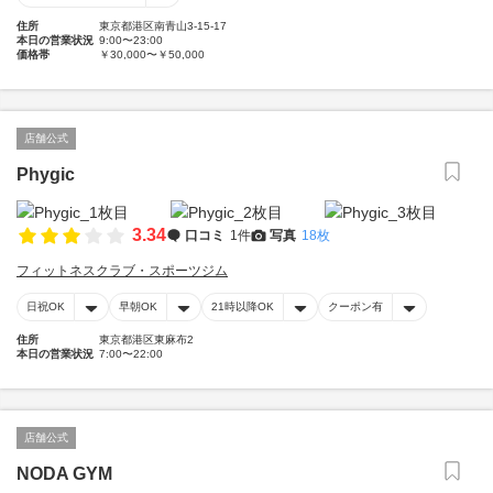
住所
東京都港区南青山3-15-17
本日の営業状況
9:00〜23:00
価格帯
￥30,000〜￥50,000
店舗公式
Phygic
3.34
口コミ
1件
写真
18枚
フィットネスクラブ・スポーツジム
日祝OK
早朝OK
21時以降OK
クーポン有
住所
東京都港区東麻布2
本日の営業状況
7:00〜22:00
店舗公式
NODA GYM