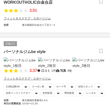
WORKOUTHOLIC白金台店
3.01
フィットネスクラブ・スポーツジム
住所
東京都港区白金台５丁目２−５
店舗公式
パーソナルジムbe style
3.37
口コミ
1件
写真
4枚
フィットネスクラブ・スポーツジム
21時以降OK
クーポン有
カード可
女性スタッフ
女性インストラクター
女性歓迎
男性歓迎
レンタル
住所
東京都港区東麻布1-4-2
本日の営業状況
10:00〜21:30