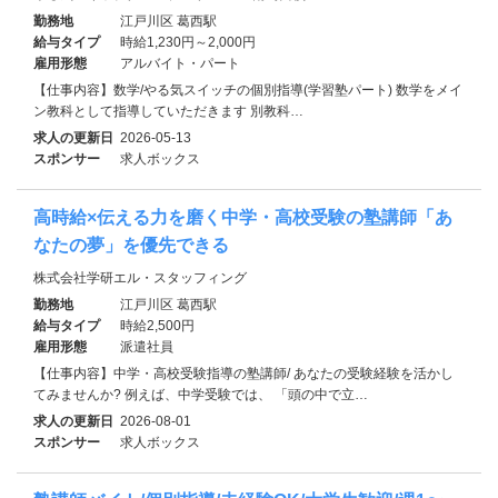
勤務地
江戸川区 葛西駅
給与タイプ
時給1,230円～2,000円
雇用形態
アルバイト・パート
【仕事内容】数学/やる気スイッチの個別指導(学習塾パート) 数学をメイ
ン教科として指導していただきます 別教科…
求人の更新日
2026-05-13
スポンサー
求人ボックス
高時給×伝える力を磨く中学・高校受験の塾講師「あ
なたの夢」を優先できる
株式会社学研エル・スタッフィング
勤務地
江戸川区 葛西駅
給与タイプ
時給2,500円
雇用形態
派遣社員
【仕事内容】中学・高校受験指導の塾講師/ あなたの受験経験を活かし
てみませんか? 例えば、中学受験では、 「頭の中で立…
求人の更新日
2026-08-01
スポンサー
求人ボックス