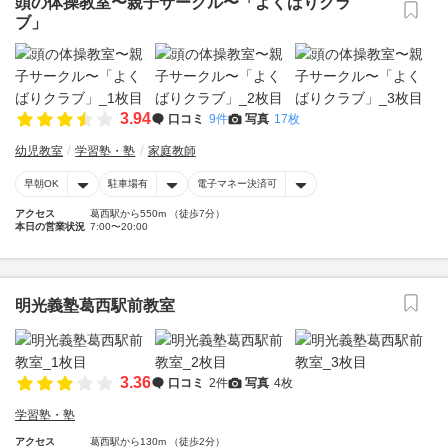
頭の体操教室〜親子サークル〜「よくばりクラ
ブ」
3.94
口コミ
9件
写真
17枚
幼児教室
学習塾・塾
家庭教師
早朝OK
駐車場有
電子マネー決済可
アクセス
葛西駅から550m （徒歩7分）
本日の営業状況
7:00〜20:00
明光義塾葛西駅前教室
3.36
口コミ
2件
写真
4枚
学習塾・塾
アクセス
葛西駅から130m （徒歩2分）