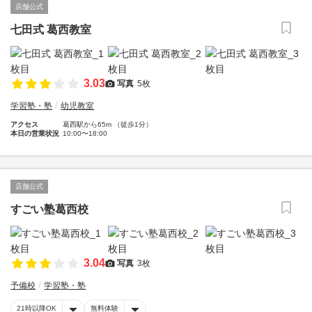
店舗公式
七田式 葛西教室
3.03
写真
5枚
学習塾・塾
幼児教室
アクセス
葛西駅から65m （徒歩1分）
本日の営業状況
10:00〜18:00
店舗公式
すごい塾葛西校
3.04
写真
3枚
予備校
学習塾・塾
21時以降OK
無料体験