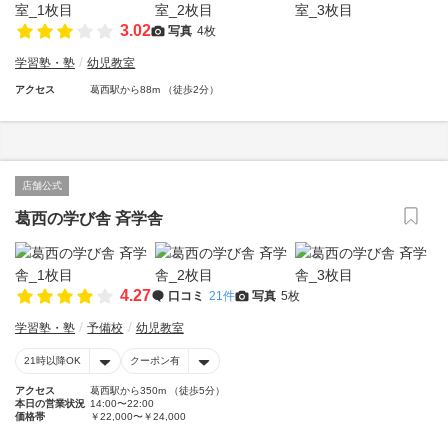
3.02
写真
4枚
学習塾・塾
幼児教室
アクセス
葛西駅から88m （徒歩2分）
店舗公式
葛西の学び舎 斉学舎
4.27
口コミ
21件
写真
5枚
学習塾・塾
予備校
幼児教室
21時以降OK
クーポン有
アクセス
葛西駅から350m （徒歩5分）
本日の営業状況
14:00〜22:00
価格帯
￥22,000〜￥24,000