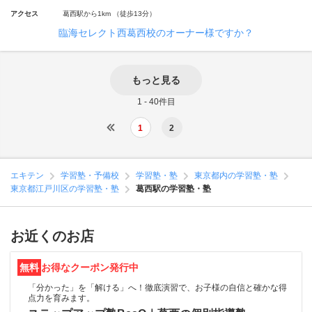
アクセス
葛西駅から1km （徒歩13分）
臨海セレクト西葛西校のオーナー様ですか？
もっと見る
1 - 40件目
1
2
エキテン
学習塾・予備校
学習塾・塾
東京都内の学習塾・塾
東京都江戸川区の学習塾・塾
葛西駅の学習塾・塾
お近くのお店
無料
お得なクーポン発行中
「分かった」を「解ける」へ！徹底演習で、お子様の自信と確かな得
点力を育みます。