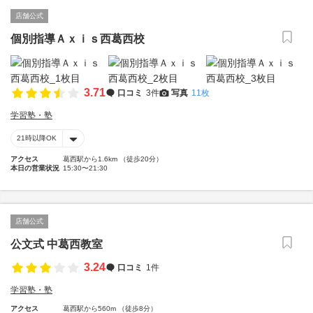
店舗公式
個別指導Ａｘｉｓ西葛西校
3.71
口コミ
3件
写真
11枚
学習塾・塾
21時以降OK
アクセス
葛西駅から1.6km （徒歩20分）
本日の営業状況
15:30〜21:30
店舗公式
公文式 中葛西教室
3.24
口コミ
1件
学習塾・塾
アクセス
葛西駅から560m （徒歩8分）