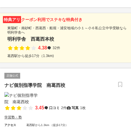
特典アリ
クーポン利用でステキな特典付き
東陽町・南砂町・西葛西・船堀・浦安地域の小１～小６私公立中学受験なら
明利学舎へ
明利学舎 西葛西本校
4.38
32件
葛西駅から徒歩17分（1.3km)
店舗公式
ナビ個別指導学院 南葛西校
3.45
口コミ
2件
写真
1枚
学習塾・塾
アクセス
葛西駅から1.3km （徒歩17分）