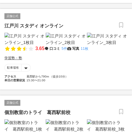
店舗公式
江戸川 スタディ オンライン
3.65
口コミ
5件
写真
11枚
学習塾・塾
駐車場有
アクセス
葛西駅から790m （徒歩10分）
本日の営業状況
15:30〜21:00
店舗公式
個別教室のトライ 葛西駅前校