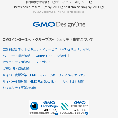
利用規約
運営会社
プライバシーポリシー
best choice クリニック byGMO
best choice 歯科 byGMO
©GMO DesignOne, Inc. All Rights reserved.
GMOインターネットグループのセキュリティ事業について
世界初総合ネットセキュリティサービス「GMOセキュリティ24」
パスワード漏洩診断
Webサイトリスク診断
セキュリティ相談AIチャットボット
実在証明・盗聴対策
サイバー攻撃対策（GMOサイバーセキュリティ byイエラエ）
サイバー攻撃対策（GMO Flatt Security）
なりすまし対策
セキュリティ事業の軌跡