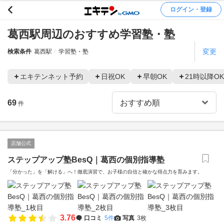
ログイン・登録
葛西駅周辺のおすすめ学習塾・塾
変更
検索条件
葛西駅
学習塾・塾
エキテンネット予約
日祝OK
早朝OK
21時以降OK
69
件
店舗公式
ステップアップ塾BesQ｜葛西の個別指導塾
「分かった」を「解ける」へ！徹底演習で、お子様の自信と確かな得点力を育みます。
3.76
口コミ
5件
写真
3枚