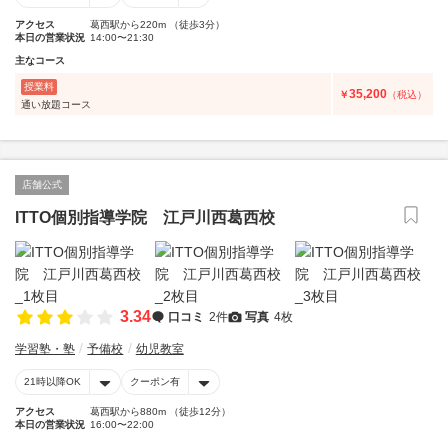
アクセス
葛西駅から220m （徒歩3分）
本日の営業状況
14:00〜21:30
主なコース
授業料
35,200
￥
（税込）
通い放題コース
店舗公式
ITTO個別指導学院 江戸川西葛西校
3.34
口コミ
2件
写真
4枚
学習塾・塾
予備校
幼児教室
21時以降OK
クーポン有
アクセス
葛西駅から880m （徒歩12分）
本日の営業状況
16:00〜22:00