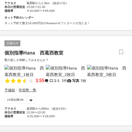
アクセス
葛西駅から1.3km （徒歩17分）
本日の営業状況
15:00〜21:30
価格帯
￥10,000〜￥65,000
ネット予約カレンダー
ネット予約で最大10,000円分のAmazonギフトカードが当たる！
店舗公式
個別指導Hana 西葛西教室
塾の楽しさ体験してみませんか？
3.55
口コミ
3件
写真
5枚
予備校
学習塾・塾
21時以降OK
アクセス
葛西駅から980m （徒歩13分）
本日の営業状況
12:00〜22:00
価格帯
￥25,000〜￥28,000