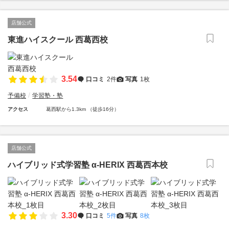
店舗公式
東進ハイスクール 西葛西校
3.54
口コミ
2件
写真
1枚
予備校
学習塾・塾
アクセス
葛西駅から1.3km （徒歩16分）
店舗公式
ハイブリッド式学習塾 α-HERIX 西葛西本校
3.30
口コミ
5件
写真
8枚