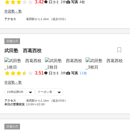
3.42
口コミ
2件
写真
4枚
学習塾・塾
アクセス
葛西駅から1.2km （徒歩15分）
店舗公式
武田塾 西葛西校
3.51
口コミ
3件
写真
11枚
学習塾・塾
21時以降OK
クーポン有
アクセス
葛西駅から1.1km （徒歩15分）
本日の営業状況
13:00〜22:00
店舗公式