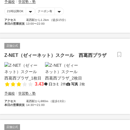
予備校
学習塾・塾
21時以降OK
クーポン有
アクセス
葛西駅から1.2km （徒歩15分）
本日の営業状況
13:00〜22:00
店舗公式
Z-NET（ゼィーネット）スクール 西葛西プラザ
3.43
口コミ
2件
写真
2枚
予備校
学習塾・塾
アクセス
葛西駅から980m （徒歩13分）
本日の営業状況
14:30〜21:00
店舗公式