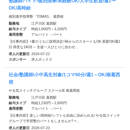
塾講師バイト/個別指導/未経験OK/大学生歓迎/週1〜
OK/高時給
個別進学指導塾「TOMAS」 葛西校
勤務地
江戸川区 葛西駅
給与タイプ
時給1,600円～3,200円
雇用形態
アルバイト・パート
【仕事内容】<夏のうちに採用決定>秋からのスタートもOK 茶髪OK/週1
日 得意な1科目～ 生徒一人ひとりに合わせ…
求人の更新日
2026-07-22
スポンサー
求人ボックス
社会/塾講師/小中高生対象/1コマ90分/週1～OK/南葛西
校
やる気スイッチグループ スクールIE 南葛西校
勤務地
江戸川区 葛西駅
給与タイプ
時給1,230円～2,000円
雇用形態
アルバイト・パート
【仕事内容】楽しい!高時給!シフトも自由に決められる! やる気スイッチ
グループで学習塾のパートをしませんか? <…
求人の更新日
2026-07-23