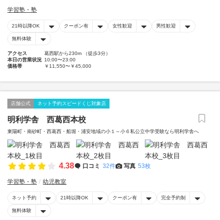
学習塾・塾
21時以降OK
クーポン有
女性歓迎
男性歓迎
無料体験
アクセス
葛西駅から230m （徒歩3分）
本日の営業状況
10:00〜23:00
価格帯
￥11,550〜￥45,000
店舗公式
ネット予約スピードくじ対象店
明利学舎 西葛西本校
東陽町・南砂町・西葛西・船堀・浦安地域の小１～小６私公立中学受験なら明利学舎へ
4.38
口コミ
32件
写真
53枚
学習塾・塾
幼児教室
ネット予約
21時以降OK
クーポン有
完全予約制
無料体験