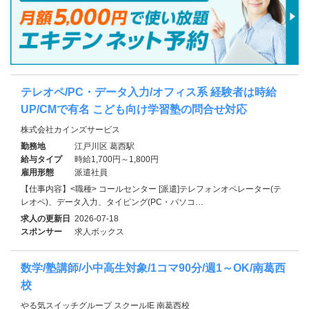
テレオペ/PC・データ入力/オフィス系 経験者は時給
UP/CMで有名 こども向け学習塾の問合せ対応
株式会社カインズサービス
勤務地
江戸川区 葛西駅
給与タイプ
時給1,700円～1,800円
雇用形態
派遣社員
【仕事内容】<職種> コールセンター [派遣]テレフォンオペレーター(テ
レオペ)、データ入力、タイピング(PC・パソコ…
求人の更新日
2026-07-18
スポンサー
求人ボックス
数学/塾講師/小中高生対象/1コマ90分/週1～OK/南葛西
校
やる気スイッチグループ スクールIE 南葛西校