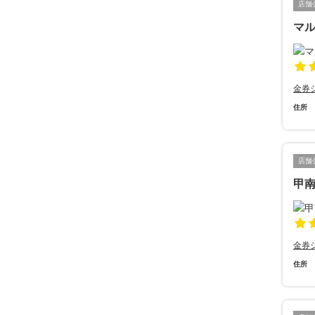
店舗
マ
金券
住所
店舗
甲南
金券
住所