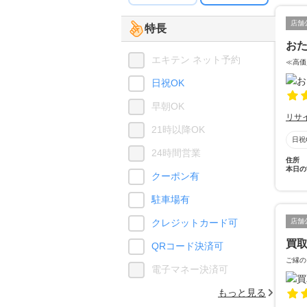
店舗
特長
おた
エキテン ネット予約
≪高価
日祝OK
早朝OK
リサ
21時以降OK
日祝
24時間営業
住所
本日の
クーポン有
駐車場有
クレジットカード可
店舗
買取
QRコード決済可
ご縁の
電子マネー決済可
もっと見る