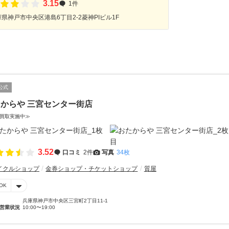
3.15
1件
県神戸市中央区港島6丁目2-2菱神PIビル1F
公式
からや 三宮センター街店
買取実施中≫
3.52
口コミ
2件
写真
34枚
イクルショップ
金券ショップ・チケットショップ
質屋
OK
兵庫県神戸市中央区三宮町2丁目11-1
営業状況
10:00〜19:00