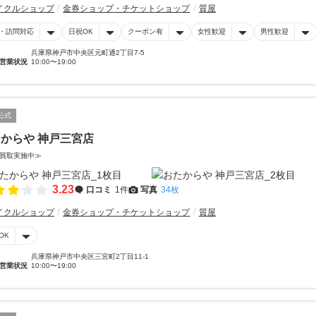
イクルショップ
金券ショップ・チケットショップ
質屋
・訪問対応
日祝OK
クーポン有
女性歓迎
男性歓迎
兵庫県神戸市中央区元町通2丁目7-5
営業状況
10:00〜19:00
公式
からや 神戸三宮店
買取実施中≫
3.23
口コミ
1件
写真
34枚
イクルショップ
金券ショップ・チケットショップ
質屋
OK
兵庫県神戸市中央区三宮町2丁目11-1
営業状況
10:00〜19:00