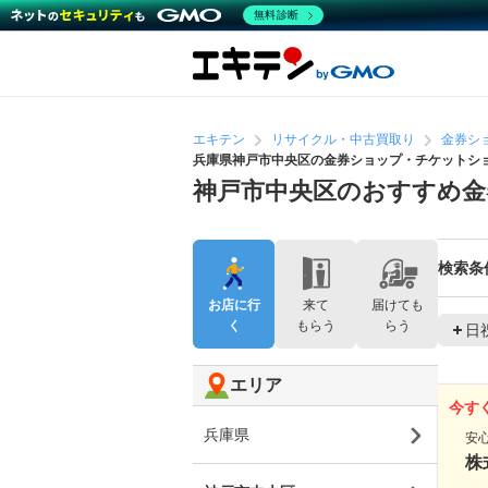
無料診断
エキテン
リサイクル・中古買取り
金券シ
兵庫県神戸市中央区の金券ショップ・チケットシ
神戸市中央区のおすすめ
検索条
お店に行
来て
届けても
く
もらう
らう
日
エリア
今す
兵庫県
安
株