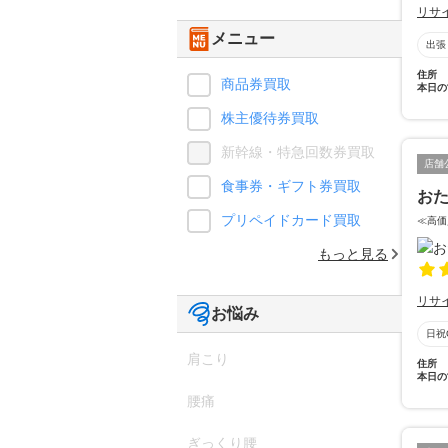
リサ
メニュー
出張
住所
商品券買取
本日の
株主優待券買取
新幹線・特急回数券買取
店舗
食事券・ギフト券買取
おた
プリペイドカード買取
≪高価
もっと見る
リサ
お悩み
日祝
肩こり
住所
本日の
腰痛
ぎっくり腰