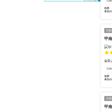
日祝
住所
本日の
店舗
甲南
金券
日祝
住所
本日の
店舗
甲