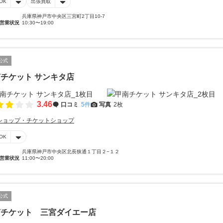
OK
出張買取
兵庫県神戸市中央区三宮町2丁目10-7
営業状況
10:30〜19:00
公式
チケット サンキタ店
3.46
口コミ
5件
写真
2枚
ショップ・チケットショップ
OK
兵庫県神戸市中央区北長狭通１丁目２−１２
営業状況
11:00〜20:00
公式
南チケット 三宮ダイエー店