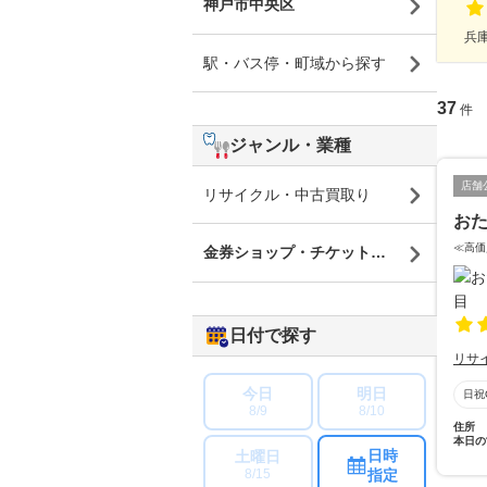
神戸市中央区
兵庫
駅・バス停・町域から探す
37
件
ジャンル・業種
店舗
リサイクル・中古買取り
おた
≪高価
金券ショップ・チケットショップ
日付で探す
リサ
今日
明日
日祝
8/9
8/10
住所
本日の
日時
土曜日
指定
8/15