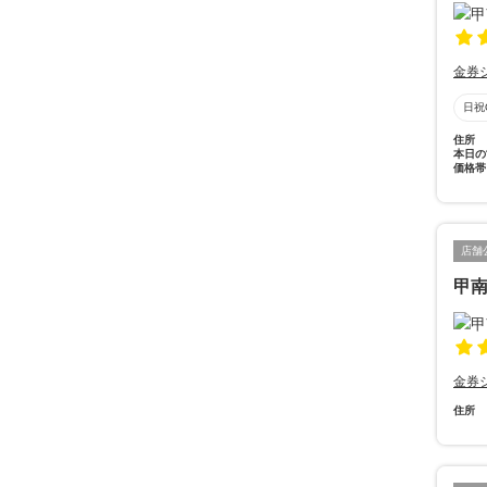
金券
日祝
住所
本日の
価格帯
店舗
甲南
金券
住所