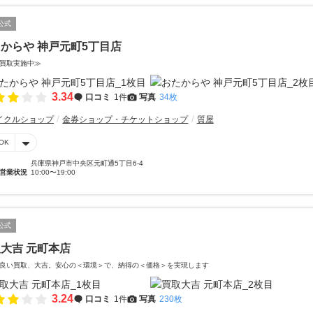
公式
からや 神戸元町5丁目店
買取実施中≫
3.34
口コミ
1件
写真
34枚
イクルショップ
金券ショップ・チケットショップ
質屋
OK
兵庫県神戸市中央区元町通5丁目6-4
営業状況
10:00〜19:00
公式
大吉 元町本店
良い買取、大吉。安心の＜環境＞で、納得の＜価格＞を実現します
3.24
口コミ
1件
写真
230枚