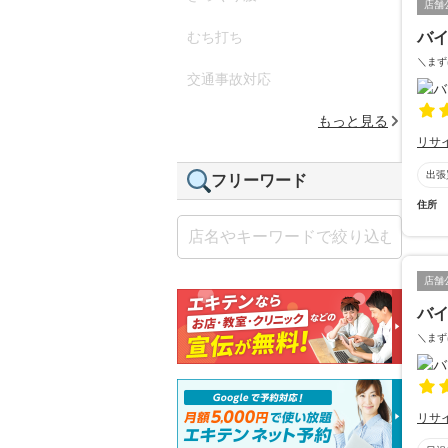
店舗
むち打ち
バイ
＼まず
交通事故対応
もっと見る
リサ
出張
フリーワード
住所
店舗
バイ
＼まず
リサ