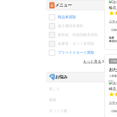
メニュー
商品券買取
リサ
株主優待券買取
日祝
新幹線・特急回数券買取
住所
本日の
食事券・ギフト券買取
プリペイドカード買取
もっと見る
店舗
おた
≪高価
お悩み
肩こり
腰痛
リサ
ぎっくり腰
日祝