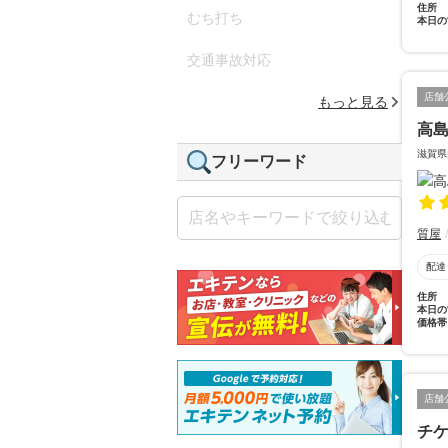
住所
むち打ち
本日の
交通事故対応
店舗
もっと見る
高
滋賀県
フリーワード
質屋
配達
住所
本日の
価格帯
店舗
チ