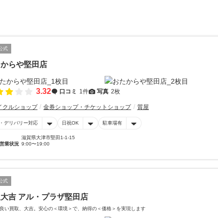
公式
たからや堅田店
3.32
口コミ
1件
写真
2枚
イクルショップ
金券ショップ・チケットショップ
質屋
・デリバリー対応
日祝OK
駐車場有
滋賀県大津市堅田1-1-15
営業状況
9:00〜19:00
公式
大吉 アル・プラザ堅田店
良い買取、大吉。安心の＜環境＞で、納得の＜価格＞を実現します