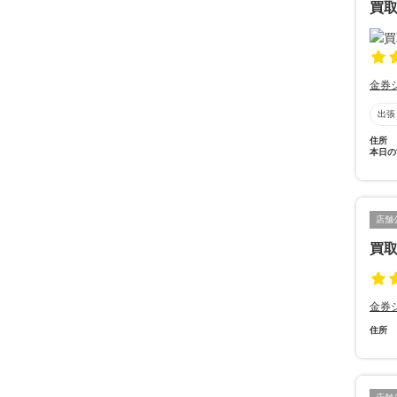
買取
金券
出張
住所
本日の
店舗
買取
金券
住所