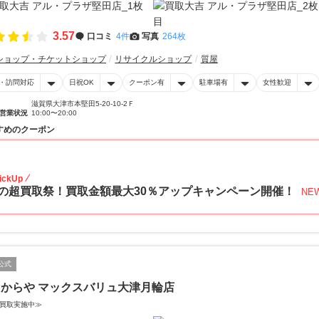
3.57
口コミ
4件
写真
264枚
ショップ・チケットショップ
リサイクルショップ
質屋
・訪問対応
日祝OK
クーポン有
駐車場有
女性歓迎
滋賀県大津市本堅田5-20-10-2Ｆ
営業状況
10:00〜20:00
すめのクーポン
30
ickUp
の超買取祭！買取金額最大30％アップキャンペーン開催！
NE
公式
からや マックスバリュ大津月輪店
買取実施中≫