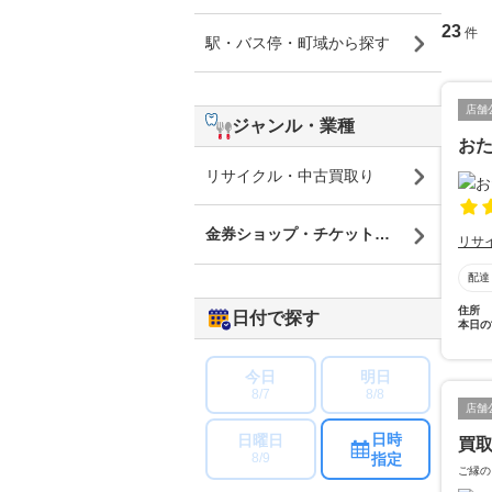
23
件
駅・バス停・町域から探す
店舗
ジャンル・業種
お
リサイクル・中古買取り
金券ショップ・チケットショップ
リサ
配達
住所
日付で探す
本日の
今日
明日
8/7
8/8
店舗
日時
日曜日
買取
指定
8/9
ご縁の