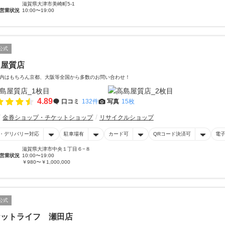
滋賀県大津市美崎町5-1
営業状況
10:00〜19:00
公式
島屋質店
内はもちろん京都、大阪等全国から多数のお問い合わせ！
4.89
口コミ
132件
写真
15枚
金券ショップ・チケットショップ
リサイクルショップ
・デリバリー対応
駐車場有
カード可
QRコード決済可
電
滋賀県大津市中央１丁目６−８
営業状況
10:00〜19:00
￥980〜￥1,000,000
公式
ケットライフ 瀬田店