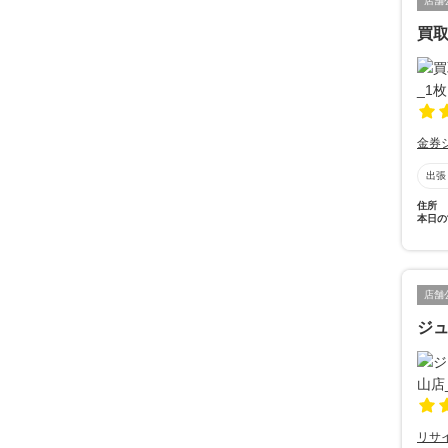
店舗
買
金券
出張
住所
本日の
店舗
ジュ
リサ