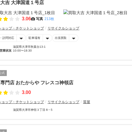
大吉 大津国道１号店
3.06
写真
213枚
ショップ・チケットショップ
リサイクルショップ
・訪問対応
駐車場有
出張買取
滋賀県大津市秋葉台13-1
営業状況
10:00〜18:30
公式
専門店 おたからや フレスコ神領店
3.00
ショップ・チケットショップ
リサイクルショップ
質屋
滋賀県大津市神領３丁目８−５