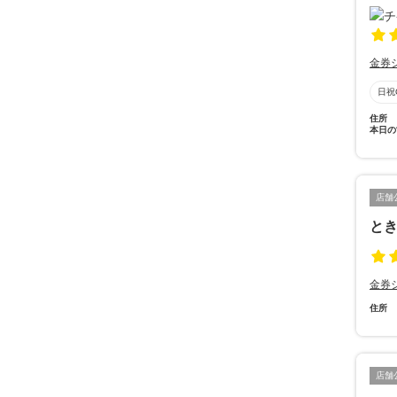
金券
日祝
住所
本日の
店舗
と
金券
住所
店舗