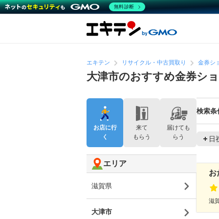
無料診断
エキテン
リサイクル・中古買取り
金券シ
大津市のおすすめ金券シ
検索条
お店に行
来て
届けても
く
もらう
らう
日
エリア
お
滋賀県
滋賀
大津市