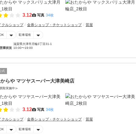
3.12
写真
34枚
イクルショップ
金券ショップ・チケットショップ
質屋
OK
駐車場有
滋賀県大津市月輪3丁目31-1
営業状況
10:00〜19:00
公式
からや マツヤスーパー大津美崎店
買取実施中≫
3.12
写真
34枚
イクルショップ
金券ショップ・チケットショップ
質屋
OK
駐車場有