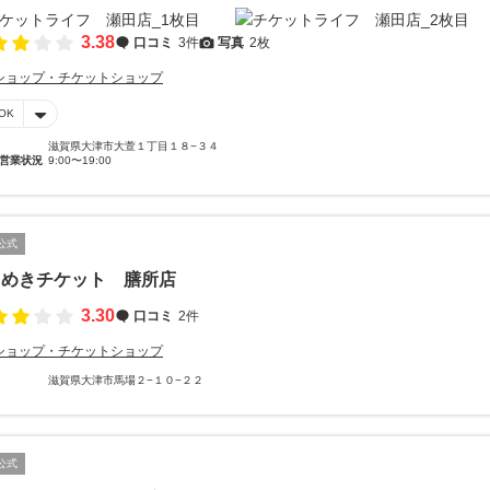
3.38
口コミ
3件
写真
2枚
ショップ・チケットショップ
OK
滋賀県大津市大萱１丁目１８−３４
営業状況
9:00〜19:00
公式
きめきチケット 膳所店
3.30
口コミ
2件
ショップ・チケットショップ
滋賀県大津市馬場２−１０−２２
公式