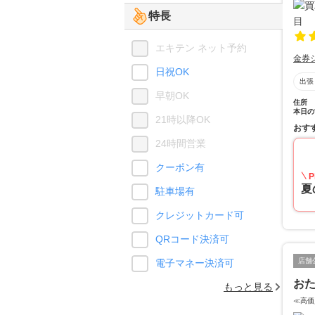
特長
エキテン ネット予約
金券
日祝OK
出張
早朝OK
住所
本日の
21時以降OK
おす
24時間営業
クーポン有
P
夏
駐車場有
クレジットカード可
QRコード決済可
店舗
電子マネー決済可
おた
もっと見る
≪高価