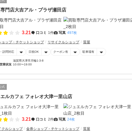
公式
取専門店大吉アル・プラザ瀬田店
3.21
口コミ
1件
写真
497枚
ショップ・チケットショップ
リサイクルショップ
質屋
・訪問対応
日祝OK
クーポン有
駐車場有
滋賀県大津市月輪1-3-8
営業状況
10:00〜19:00
公式
エルカフェ フォレオ大津一里山店
3.21
口コミ
2件
写真
24枚
イクルショップ
金券ショップ・チケットショップ
質屋