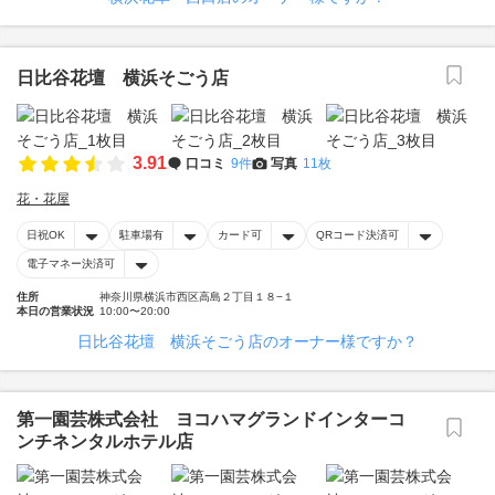
日比谷花壇 横浜そごう店
3.91
口コミ
9件
写真
11枚
花・花屋
日祝OK
駐車場有
カード可
QRコード決済可
電子マネー決済可
住所
神奈川県横浜市西区高島２丁目１８−１
本日の営業状況
10:00〜20:00
日比谷花壇 横浜そごう店のオーナー様ですか？
第一園芸株式会社 ヨコハマグランドインターコ
ンチネンタルホテル店