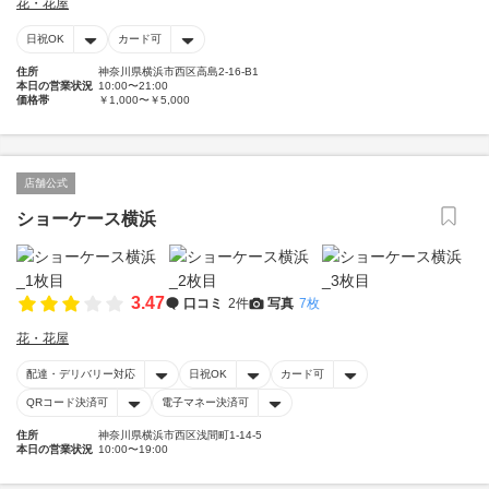
花・花屋
日祝OK
カード可
住所
神奈川県横浜市西区高島2-16-B1
本日の営業状況
10:00〜21:00
価格帯
￥1,000〜￥5,000
店舗公式
ショーケース横浜
3.47
口コミ
2件
写真
7枚
花・花屋
配達・デリバリー対応
日祝OK
カード可
QRコード決済可
電子マネー決済可
住所
神奈川県横浜市西区浅間町1-14-5
本日の営業状況
10:00〜19:00