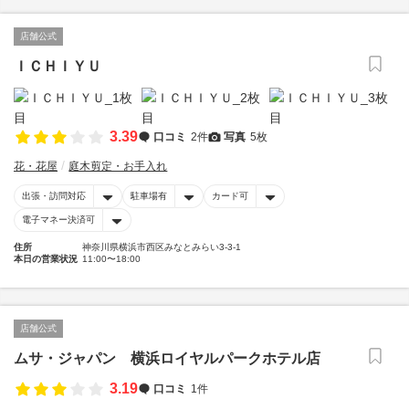
店舗公式
ＩＣＨＩＹＵ
3.39
口コミ
2件
写真
5枚
花・花屋
庭木剪定・お手入れ
出張・訪問対応
駐車場有
カード可
電子マネー決済可
住所
神奈川県横浜市西区みなとみらい3-3-1
本日の営業状況
11:00〜18:00
店舗公式
ムサ・ジャパン 横浜ロイヤルパークホテル店
3.19
口コミ
1件