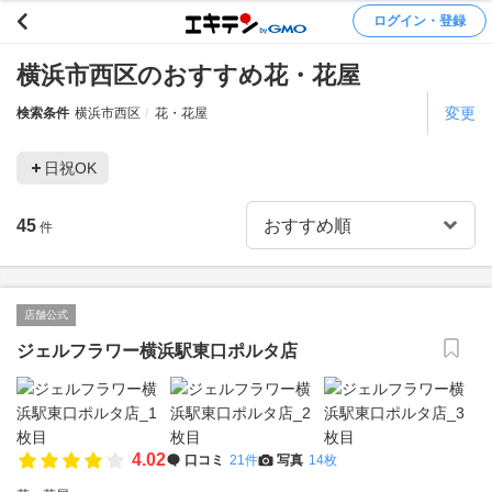
ログイン・登録
横浜市西区のおすすめ花・花屋
変更
検索条件
横浜市西区
花・花屋
日祝OK
45
件
店舗公式
ジェルフラワー横浜駅東口ポルタ店
4.02
口コミ
21件
写真
14枚