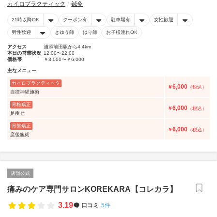
カイロプラクティック
鍼灸
21時以降OK
クーポン有
駐車場有
女性歓迎
男性歓迎
きゆう師
はり師
お子様連れOK
アクセス
浦添前田駅から4.4km
本日の営業状況
12:00〜22:00
価格帯
￥3,000〜￥6,000
主なメニュー
カイロプラクティック
6,000
￥
（税込）
自律神経施術
骨格矯正
6,000
￥
（税込）
足痩せ
骨盤矯正
6,000
￥
（税込）
産後施術
店舗公式
痛みのケア専門サロンKOREKARA【コレカラ】
3.19
口コミ
5件