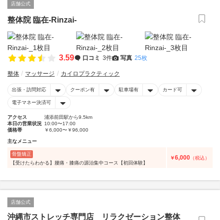
店舗公式
整体院 臨在-Rinzai-
3.59
口コミ
3件
写真
25枚
整体
マッサージ
カイロプラクティック
出張・訪問対応
クーポン有
駐車場有
カード可
電子マネー決済可
アクセス
浦添前田駅から9.5km
本日の営業状況
10:00〜17:00
価格帯
￥6,000〜￥96,000
主なメニュー
骨盤矯正
6,000
￥
（税込）
【受けたらわかる】腰痛・膝痛の源治集中コース【初回体験】
店舗公式
沖縄市ストレッチ専門店 リラクゼーション整体