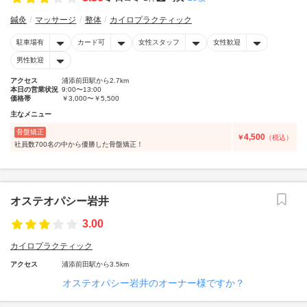
鍼灸
マッサージ
整体
カイロプラクティック
駐車場有
カード可
女性スタッフ
女性歓迎
男性歓迎
アクセス
浦添前田駅から2.7km
本日の営業状況
9:00〜13:00
価格帯
￥3,000〜￥5,500
主なメニュー
骨盤矯正
4,500
￥
（税込）
社員数700名の中から優勝した骨盤矯正！
オステオパシー岩井
3.00
カイロプラクティック
アクセス
浦添前田駅から3.5km
オステオパシー岩井のオーナー様ですか？