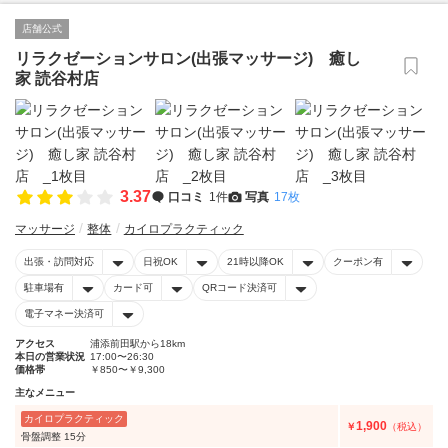
店舗公式
リラクゼーションサロン(出張マッサージ) 癒し
家 読谷村店
3.37
口コミ
1件
写真
17枚
マッサージ
整体
カイロプラクティック
出張・訪問対応
日祝OK
21時以降OK
クーポン有
駐車場有
カード可
QRコード決済可
電子マネー決済可
アクセス
浦添前田駅から18km
本日の営業状況
17:00〜26:30
価格帯
￥850〜￥9,300
主なメニュー
カイロプラクティック
1,900
￥
（税込）
骨盤調整 15分