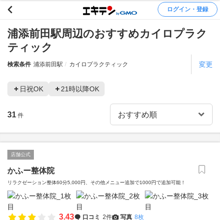
ログイン・登録
浦添前田駅周辺のおすすめカイロプラク
ティック
変更
検索条件
浦添前田駅
カイロプラクティック
日祝OK
21時以降OK
31
件
店舗公式
かふー整体院
リラクゼーション整体60分5,000円、その他メニュー追加で1000円で追加可能！
3.43
口コミ
2件
写真
8枚