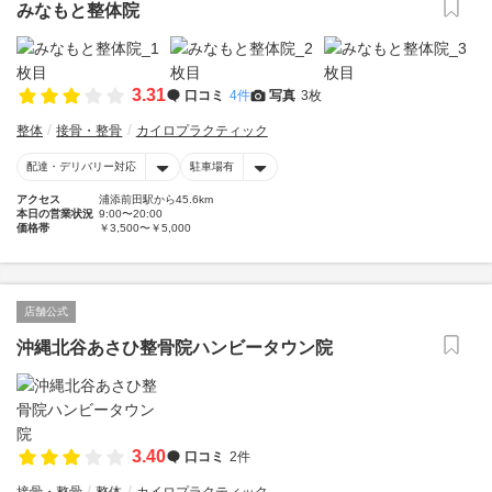
みなもと整体院
3.31
口コミ
4件
写真
3枚
整体
接骨・整骨
カイロプラクティック
配達・デリバリー対応
駐車場有
アクセス
浦添前田駅から45.6km
本日の営業状況
9:00〜20:00
価格帯
￥3,500〜￥5,000
店舗公式
沖縄北谷あさひ整骨院ハンビータウン院
3.40
口コミ
2件