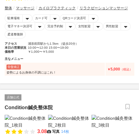
整体
マッサージ
カイロプラクティック
リラクゼーションマッサージ
駐車場有
カード可
QRコード決済可
電子マネー決済可
完全予約制
女性歓迎
男性歓迎
柔道整復師
アクセス
浦添前田駅から1.5km （徒歩20分）
本日の営業状況
10:00〜12:00 15:00〜19:00
価格帯
￥1,000〜￥5,000
主なメニュー
骨盤矯正
5,000
￥
（税込）
姿勢によるお身体の不調にはこれ！
店舗公式
Condition鍼灸整体院
3.08
写真
14枚