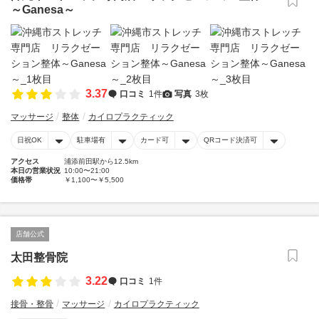
～Ganesa～
3.37
口コミ
1件
写真
3枚
マッサージ
整体
カイロプラクティック
日祝OK
駐車場有
カード可
QRコード決済可
アクセス
浦添前田駅から12.5km
本日の営業状況
10:00〜21:00
価格帯
￥1,100〜￥5,500
店舗公式
太田整骨院
3.22
口コミ
1件
接骨・整骨
マッサージ
カイロプラクティック