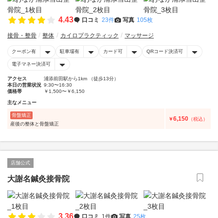
4.43
口コミ
23件
写真
105枚
接骨・整骨
整体
カイロプラクティック
マッサージ
クーポン有
駐車場有
カード可
QRコード決済可
電子マネー決済可
アクセス
浦添前田駅から1km （徒歩13分）
本日の営業状況
9:30〜16:30
価格帯
￥1,500〜￥6,150
主なメニュー
骨盤矯正
6,150
￥
（税込）
産後の整体と骨盤矯正
店舗公式
大謝名鍼灸接骨院
3.36
口コミ
1件
写真
25枚