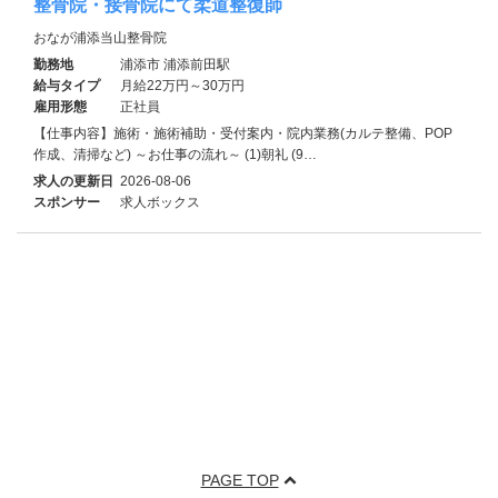
整骨院・接骨院にて柔道整復師
おなが浦添当山整骨院
勤務地
浦添市 浦添前田駅
給与タイプ
月給22万円～30万円
雇用形態
正社員
【仕事内容】施術・施術補助・受付案内・院内業務(カルテ整備、POP
作成、清掃など) ～お仕事の流れ～ (1)朝礼 (9…
求人の更新日
2026-08-06
スポンサー
求人ボックス
PAGE TOP