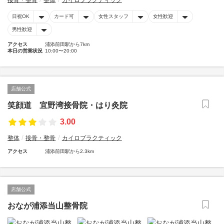
接骨・整骨
整体
カイロプラクティック
日祝OK
カード可
女性スタッフ
女性歓迎
男性歓迎
アクセス
浦添前田駅から7km
本日の営業状況
10:00〜20:00
店舗公式
笑顔道 宜野湾接骨院・はり灸院
3.00
整体
接骨・整骨
カイロプラクティック
アクセス
浦添前田駅から2.3km
店舗公式
おなが浦添当山整骨院