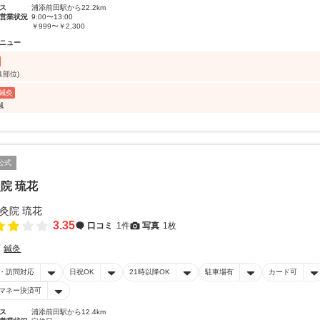
ス
浦添前田駅から22.2km
営業状況
9:00〜13:00
￥999〜￥2,300
ニュー
1部位)
鍼灸
鍼
公式
院 琉花
3.35
口コミ
1件
写真
1枚
鍼灸
・訪問対応
日祝OK
21時以降OK
駐車場有
カード可
マネー決済可
ス
浦添前田駅から12.4km