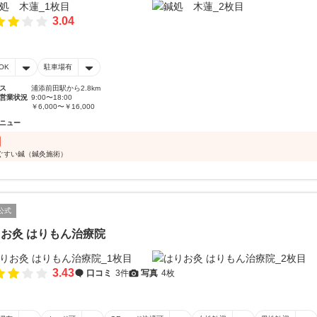
3.04
OK
駐車場有
ス
浦添前田駅から2.8km
営業状況
9:00〜18:00
￥6,000〜￥16,000
ニュー
ぐすい鍼（鍼灸施術）
公式
お灸 はりもん治療院
3.43
口コミ
3件
写真
4枚