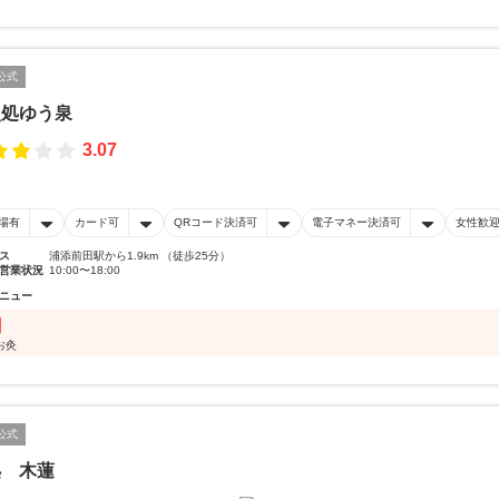
公式
灸処ゆう泉
3.07
場有
カード可
QRコード決済可
電子マネー決済可
女性歓
ス
浦添前田駅から1.9km （徒歩25分）
営業状況
10:00〜18:00
ニュー
お灸
公式
処 木蓮