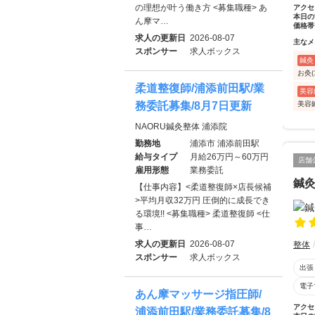
の理想が叶う働き方 <募集職種> あ
アクセ
本日の
ん摩マ…
価格帯
求人の更新日
2026-08-07
主なメ
スポンサー
求人ボックス
鍼灸
お灸(
柔道整復師/浦添前田駅/業
美容
美容
務委託募集/8月7日更新
NAORU鍼灸整体 浦添院
勤務地
浦添市 浦添前田駅
給与タイプ
月給26万円～60万円
店舗
雇用形態
業務委託
鍼灸
【仕事内容】<柔道整復師×店長候補
>平均月収32万円 圧倒的に成長でき
る環境!! <募集職種> 柔道整復師 <仕
事…
求人の更新日
2026-08-07
整体
スポンサー
求人ボックス
出張
電子
あん摩マッサージ指圧師/
アクセ
浦添前田駅/業務委託募集/8