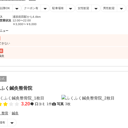
時以降OK
クーポン有
駐車場有
女性歓迎
男性歓迎
ス
浦添前田駅から4.4km
営業状況
12:00〜22:00
￥3,000〜￥6,000
ニュー
できない
鍼
鍼灸
公式
くふく鍼灸整骨院
3.20
口コミ
1件
写真
3枚
・整骨
鍼灸
場有