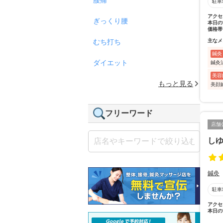
駐車
アクセ
ぎっくり腰
本日の
価格帯
むち打ち
主なメ
鍼灸
ダイエット
鍼灸
美容
もっと見る
美顔
フリーワード
店舗
し
鍼灸
駐車
アクセ
本日の