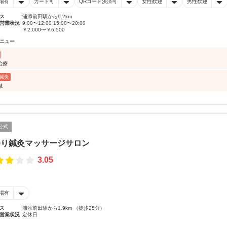
場有
カード可
QRコード決済可
女性歓迎
男性歓迎
ス
浦添前田駅から9.2km
営業状況
9:00〜12:00 15:00〜20:00
￥2,000〜￥6,500
ニュー
治療
鍼灸
鍼
公式
ゆり鍼灸マッサージサロン
3.05
場有
ス
浦添前田駅から1.9km （徒歩25分）
営業状況
定休日