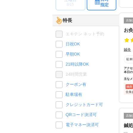
指定
8/15
特長
店舗
お
エキテン ネット予約
日祝OK
鍼灸
早朝OK
駐車
21時以降OK
アクセ
本日の
24時間営業
主なメ
クーポン有
鍼灸
全身
駐車場有
クレジットカード可
QRコード決済可
店舗
電子マネー決済可
鍼