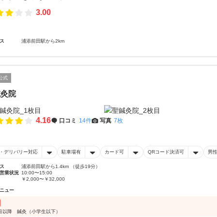
3.00
ス
浦添前田駅から2km
公式
鍼灸院
4.16
口コミ
14件
写真
7枚
・デリバリー対応
駐車場有
カード可
QRコード決済可
男
ス
浦添前田駅から1.4km （徒歩19分）
営業状況
10:00〜15:00
￥2,000〜￥32,000
ニュー
目以降 鍼灸（小学生以下）