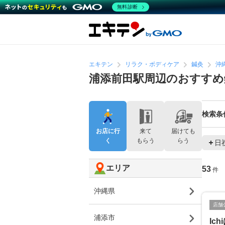
無料診断
エキテン
リラク・ボディケア
鍼灸
沖
浦添前田駅周辺のおすすめ
検索条
お店に行
来て
届けても
く
もらう
らう
日
エリア
53
件
沖縄県
店舗
浦添市
Ic