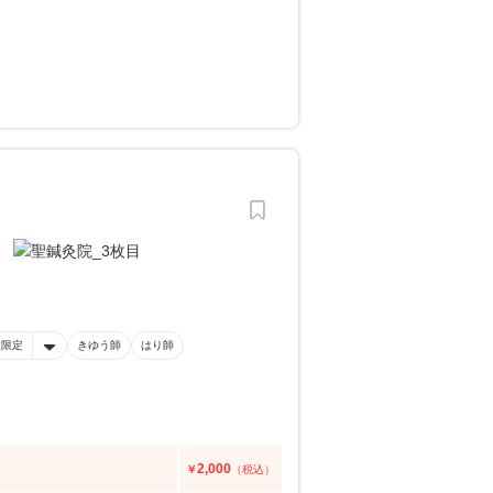
性限定
きゆう師
はり師
2,000
￥
（税込）