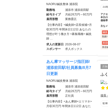
NAORU鍼灸整体 浦添院
21
勤務地
浦添市 浦添前田駅
給与タイプ
月給26万円～60万円
アクセ
本日の
雇用形態
業務委託
価格帯
【仕事内容】<鍼灸師×店長候補>月
主なメ
収30万円 年間休日112日 あなたの
鍼灸
理想が叶う働き方 <募集職種> 鍼灸
熟睡
師 …
美容
求人の更新日
2026-08-07
美容
スポンサー
求人ボックス
あん摩マッサージ指圧師/
店舗
浦添前田駅/社員募集/8月7
日更新
ふ
NAORU鍼灸整体 浦添院
勤務地
浦添市 浦添前田駅
給与タイプ
月給26万円～60万円
接骨
雇用形態
正社員
【仕事内容】<あん摩師×エリマネ>
駐車
月収30万円 年間休日112日 あなた