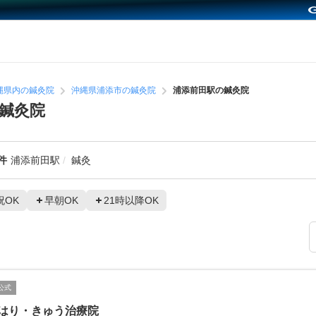
縄県内の鍼灸院
沖縄県浦添市の鍼灸院
浦添前田駅の鍼灸院
鍼灸院
件
浦添前田駅
鍼灸
祝OK
早朝OK
21時以降OK
公式
hiはり・きゅう治療院