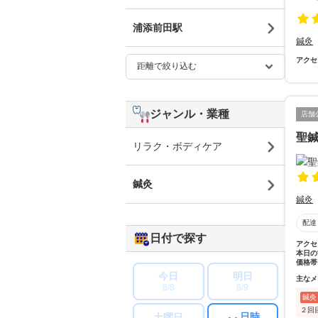
浦添前田駅
鍼灸
アクセ
ジャンル・業種
店舗
聖
リラク・ボディケア
鍼灸
鍼灸
配達
日付で探す
アクセ
本日の
価格帯
今日
明日
主なメ
8/8
8/9
鍼灸
２回
日時
土曜日