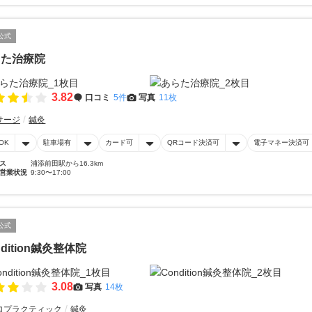
公式
らた治療院
3.82
口コミ
5件
写真
11枚
サージ
鍼灸
OK
駐車場有
カード可
QRコード決済可
電子マネー決済可
ス
浦添前田駅から16.3km
営業状況
9:30〜17:00
公式
ndition鍼灸整体院
3.08
写真
14枚
ロプラクティック
鍼灸