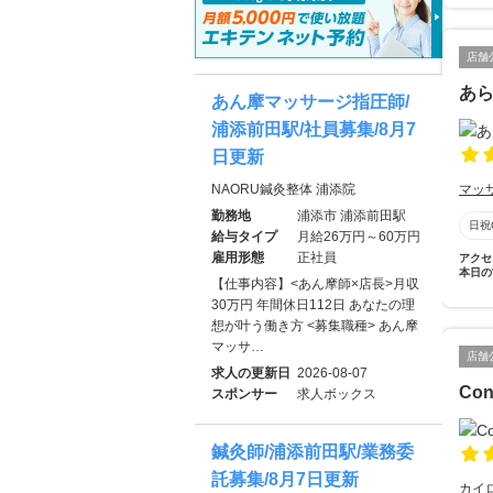
店舗
あ
あん摩マッサージ指圧師/
浦添前田駅/社員募集/8月7
日更新
NAORU鍼灸整体 浦添院
マッ
勤務地
浦添市 浦添前田駅
日祝
給与タイプ
月給26万円～60万円
雇用形態
正社員
アクセ
本日の
【仕事内容】<あん摩師×店長>月収
30万円 年間休日112日 あなたの理
想が叶う働き方 <募集職種> あん摩
マッサ…
店舗
求人の更新日
2026-08-07
Co
スポンサー
求人ボックス
鍼灸師/浦添前田駅/業務委
託募集/8月7日更新
カイ