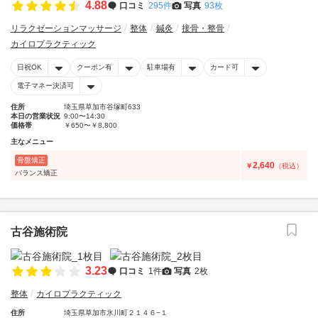
4.88
口コミ
295件
写真
93枚
リラクゼーションマッサージ
整体
鍼灸
接骨・整骨
カイロプラクティック
日祝OK
クーポン有
駐車場有
カード可
電子マネー決済可
住所
埼玉県草加市谷塚町633
本日の営業状況
9:00〜14:30
価格帯
￥650〜￥8,800
主なメニュー
骨盤矯正
2,640
￥
（税込）
バランス矯正
古谷施術院
3.23
口コミ
1件
写真
2枚
整体
カイロプラクティック
住所
埼玉県草加市氷川町２１４６−１