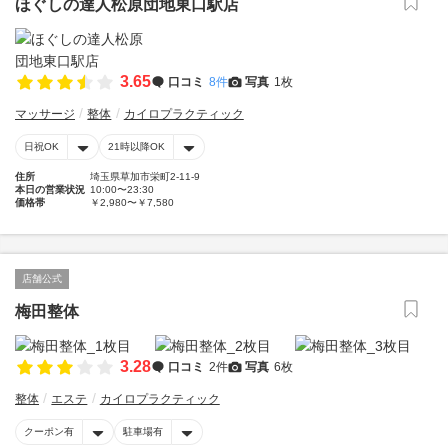
ほぐしの達人松原団地東口駅店
3.65
口コミ
8件
写真
1枚
マッサージ
整体
カイロプラクティック
日祝OK
21時以降OK
住所
埼玉県草加市栄町2-11-9
本日の営業状況
10:00〜23:30
価格帯
￥2,980〜￥7,580
店舗公式
梅田整体
3.28
口コミ
2件
写真
6枚
整体
エステ
カイロプラクティック
クーポン有
駐車場有