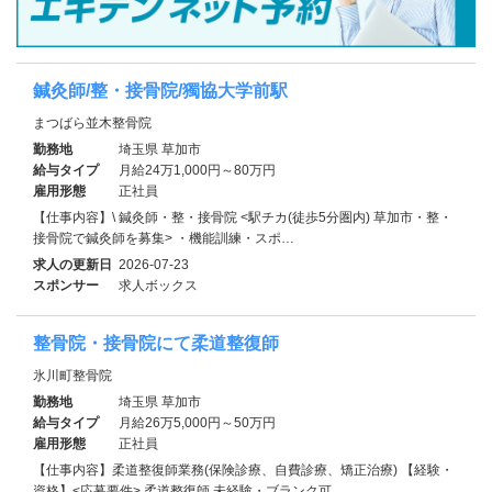
鍼灸師/整・接骨院/獨協大学前駅
まつばら並木整骨院
勤務地
埼玉県 草加市
給与タイプ
月給24万1,000円～80万円
雇用形態
正社員
【仕事内容】\ 鍼灸師・整・接骨院 <駅チカ(徒歩5分圏内) 草加市・整・
接骨院で鍼灸師を募集> ・機能訓練・スポ…
求人の更新日
2026-07-23
スポンサー
求人ボックス
整骨院・接骨院にて柔道整復師
氷川町整骨院
勤務地
埼玉県 草加市
給与タイプ
月給26万5,000円～50万円
雇用形態
正社員
【仕事内容】柔道整復師業務(保険診療、自費診療、矯正治療) 【経験・
資格】<応募要件> 柔道整復師 未経験・ブランク可…