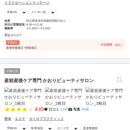
リラクゼーションマッサージ
早朝OK
クーポン有
住所
埼玉県草加市両新田西町250-1
本日の営業状況
8:30〜13:30
価格帯
￥3,300〜￥5,500
主なメニュー
骨盤矯正
5,500
￥
（税込）
産後骨盤矯正+骨格矯正
店舗公式
産前産後ケア専門 かおりビューティサロン
4.03
口コミ
14件
写真
40枚
整体
エステ
カイロプラクティック
早朝OK
駐車場有
カード可
柔道整復師