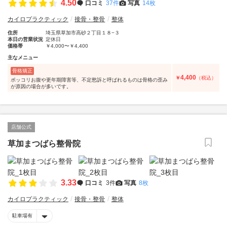
4.50
口コミ
37件
写真
14枚
カイロプラクティック
接骨・整骨
整体
住所
埼玉県草加市高砂２丁目１８−３
本日の営業状況
定休日
価格帯
￥4,000〜￥4,400
主なメニュー
骨格矯正
4,400
￥
（税込）
ポッコリお腹や更年期障害等、不定愁訴と呼ばれるものは骨格の歪み
が原因の場合が多いです。
店舗公式
草加まつばら整骨院
3.33
口コミ
3件
写真
8枚
カイロプラクティック
接骨・整骨
整体
駐車場有