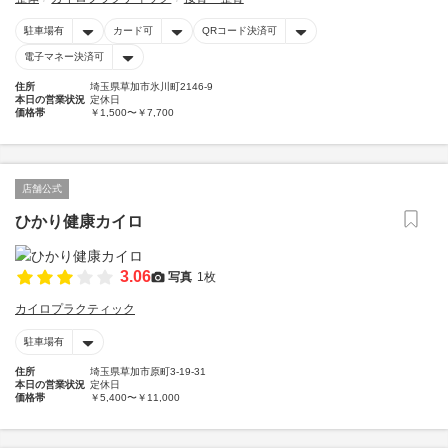
駐車場有
カード可
QRコード決済可
電子マネー決済可
住所
埼玉県草加市氷川町2146-9
本日の営業状況
定休日
価格帯
￥1,500〜￥7,700
店舗公式
ひかり健康カイロ
3.06
写真
1枚
カイロプラクティック
駐車場有
住所
埼玉県草加市原町3-19-31
本日の営業状況
定休日
価格帯
￥5,400〜￥11,000