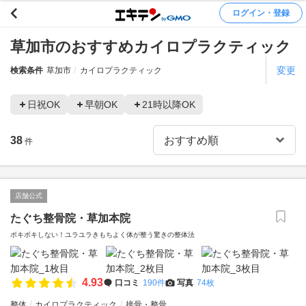
ログイン・登録
草加市のおすすめカイロプラクティック
変更
検索条件
草加市
カイロプラクティック
日祝OK
早朝OK
21時以降OK
38
件
店舗公式
たぐち整骨院・草加本院
ボキボキしない！ユラユラきもちよく体が整う驚きの整体法
4.93
口コミ
190件
写真
74枚
整体
カイロプラクティック
接骨・整骨