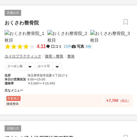
店舗公式
おくさわ整骨院
4.11
口コミ
15件
写真
8枚
カイロプラクティック
接骨・整骨
整体
クーポン有
カード可
住所
埼玉県草加市花栗４丁目17-1
本日の営業状況
9:00〜15:00
価格帯
￥3,000〜￥10,450
主なメニュー
骨盤矯正
7,700
￥
（税込）
腰痛整体
店舗公式