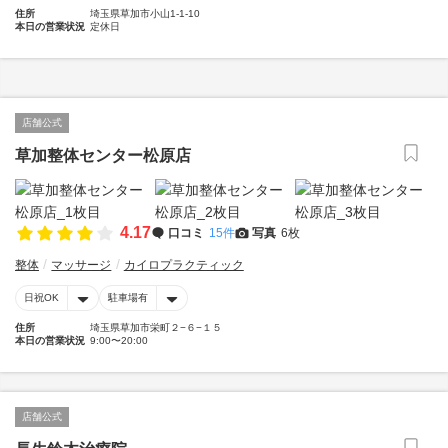
住所
埼玉県草加市小山1-1-10
本日の営業状況
定休日
店舗公式
草加整体センター松原店
4.17
口コミ
15件
写真
6枚
整体
マッサージ
カイロプラクティック
日祝OK
駐車場有
住所
埼玉県草加市栄町２−６−１５
本日の営業状況
9:00〜20:00
店舗公式