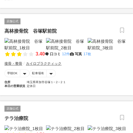
店舗公式
高林接骨院 谷塚駅前院
3.40
口コミ
12件
写真
17枚
接骨・整骨
カイロプラクティック
早朝OK
駐車場有
住所
埼玉県草加市谷塚１−２−２１
本日の営業状況
定休日
店舗公式
テラ治療院