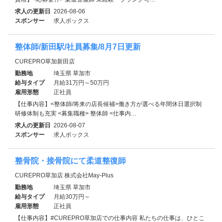
求人の更新日
2026-08-06
スポンサー
求人ボックス
整体師/新田駅/社員募集/8月7日更新
CUREPRO草加新田店
勤務地
埼玉県 草加市
給与タイプ
月給31万円～50万円
雇用形態
正社員
【仕事内容】<整体師/将来の店長候補>働き方が選べる年間休日選択制
研修体制も充実 <募集職種> 整体師 <仕事内…
求人の更新日
2026-08-07
スポンサー
求人ボックス
整骨院・接骨院にて柔道整復師
CUREPRO草加店 株式会社May-Plus
勤務地
埼玉県 草加市
給与タイプ
月給30万円～
雇用形態
正社員
【仕事内容】#CUREPRO草加店での仕事内容 私たちの仕事は、ひとこ