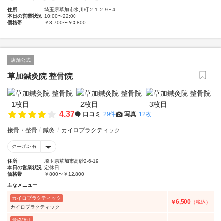
住所
埼玉県草加市氷川町２１２９−４
本日の営業状況
10:00〜22:00
価格帯
￥3,700〜￥3,800
店舗公式
草加鍼灸院 整骨院
4.37
口コミ
29件
写真
12枚
接骨・整骨
鍼灸
カイロプラクティック
クーポン有
住所
埼玉県草加市高砂2-6-19
本日の営業状況
定休日
価格帯
￥800〜￥12,800
主なメニュー
カイロプラクティック
6,500
￥
（税込）
カイロプラクティック
骨格矯正