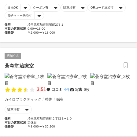
日祝OK
クーポン有
駐車場有
QRコード決済可
電子マネー決済可
住所
埼玉県草加市苗塚町278-1
本日の営業状況
9:00〜18:00
価格帯
￥2,000〜￥18,000
店舗公式
蒼穹堂治療室
3.51
口コミ
4件
写真
6枚
カイロプラクティック
整体
鍼灸
駐車場有
住所
埼玉県草加市吉町２丁目３−１０
本日の営業状況
定休日
価格帯
￥8,000〜￥35,200