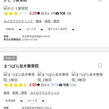
3.20
口コミ
1件
写真
1枚
カイロプラクティック
整体
接骨・整骨
日祝OK
カード可
電子マネー決済可
住所
埼玉県草加市高砂1-10-45
本日の営業状況
11:00〜17:00
店舗公式
まつばら並木整骨院
4.68
口コミ
257件
写真
32枚
整体
接骨・整骨
カイロプラクティック
駐車場有
カード可
住所
埼玉県草加市栄町3丁目1-5