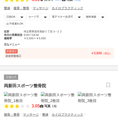
整体
接骨・整骨
マッサージ
カイロプラクティック
日祝OK
カード可
電子マネー決済可
無料体験
お子様連れOK
住所
埼玉県草加市高砂１丁目３−２２
本日の営業状況
9:00〜19:00
価格帯
￥3,500〜￥5,000
主なメニュー
骨盤矯正
3,500
￥
（税込）
産後骨盤矯正
店舗公式
両新田スポーツ整骨院
3.05
写真
1枚
接骨・整骨
マッサージ
整体
カイロプラクティック