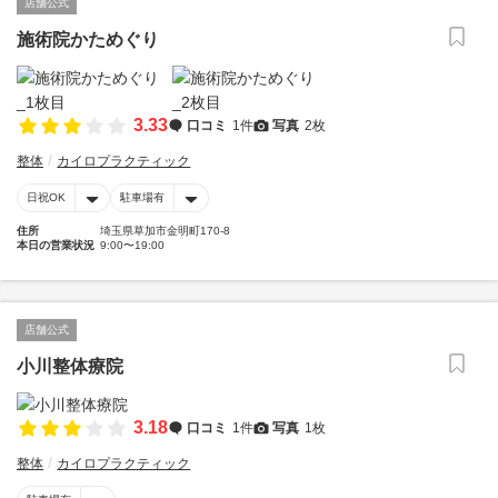
店舗公式
施術院かためぐり
3.33
口コミ
1件
写真
2枚
整体
カイロプラクティック
日祝OK
駐車場有
住所
埼玉県草加市金明町170-8
本日の営業状況
9:00〜19:00
店舗公式
小川整体療院
3.18
口コミ
1件
写真
1枚
整体
カイロプラクティック