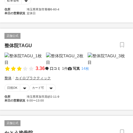
駐車場有
住所
埼玉県草加市青柳6-60-4
本日の営業状況
定休日
店舗公式
整体院TAGU
3.36
口コミ
1件
写真
14枚
整体
カイロプラクティック
日祝OK
カード可
住所
埼玉県草加市高砂2-11-9
本日の営業状況
9:00〜13:00
店舗公式
かとう接骨院