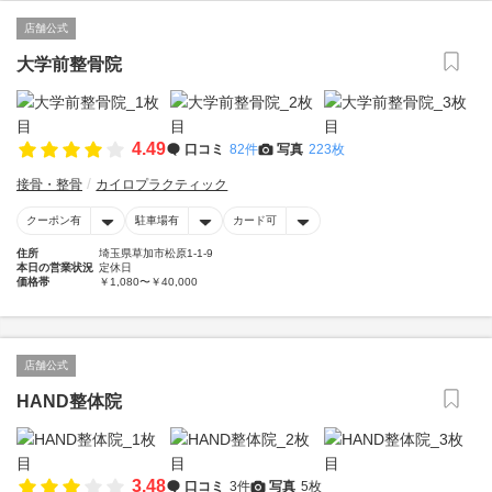
店舗公式
大学前整骨院
4.49
口コミ
82件
写真
223枚
接骨・整骨
カイロプラクティック
クーポン有
駐車場有
カード可
住所
埼玉県草加市松原1-1-9
本日の営業状況
定休日
価格帯
￥1,080〜￥40,000
店舗公式
HAND整体院
3.48
口コミ
3件
写真
5枚