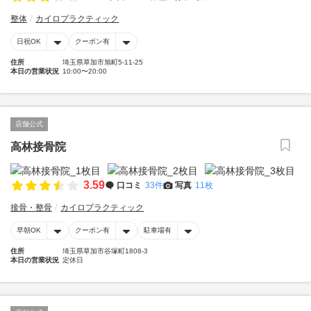
整体
カイロプラクティック
日祝OK
クーポン有
住所
埼玉県草加市旭町5-11-25
本日の営業状況
10:00〜20:00
店舗公式
高林接骨院
3.59
口コミ
33件
写真
11枚
接骨・整骨
カイロプラクティック
早朝OK
クーポン有
駐車場有
住所
埼玉県草加市谷塚町1808-3
本日の営業状況
定休日