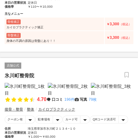
本日の営業状況
定休日
価格帯
￥110〜￥10,000
主なメニュー
骨格矯正
3,300
￥
（税込）
カイロプラクティック矯正
骨盤矯正
3,300
￥
（税込）
身体の不調の原因は骨盤にあり！！
店舗公式
氷川町整骨院
4.70
口コミ
196件
写真
79枚
接骨・整骨
整体
カイロプラクティック
クーポン有
駐車場有
カード可
QRコード決済可
住所
埼玉県草加市氷川町２１３４−１０
本日の営業状況
定休日
価格帯
￥1,000〜￥60,000