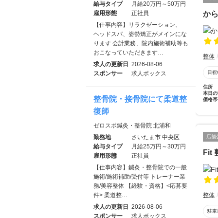
給与タイプ
月給20万円～50万円
雇用形態
正社員
か
【仕事内容】リラクゼーション、
ヘッドスパ、姿勢矯正がメインにな
ります 会計業務、院内施術補助等も
おこなっていただきます…
整体
求人の更新日
2026-08-06
日祝
スポンサー
求人ボックス
住所
本日の
整骨院・接骨院にて柔道整
価格帯
復師
ゼロスポ鍼灸・整骨院 北浦和
勤務地
さいたま市 中央区
店舗
給与タイプ
月給25万円～30万円
Fi
雇用形態
正社員
【仕事内容】鍼灸・整骨院での一般
施術/施術補助/受付等 トレーナー業
務/美容整体 【経験・資格】<応募要
件> 柔道整…
整体
求人の更新日
2026-08-06
駐車
スポンサー
求人ボックス