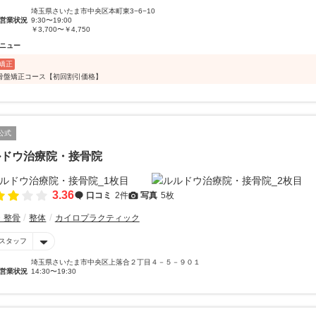
埼玉県さいたま市中央区本町東3−6−10
営業状況
9:30〜19:00
￥3,700〜￥4,750
ニュー
矯正
骨盤矯正コース【初回割引価格】
公式
ルドウ治療院・接骨院
3.36
口コミ
2件
写真
5枚
・整骨
整体
カイロプラクティック
スタッフ
埼玉県さいたま市中央区上落合２丁目４－５－９０１
営業状況
14:30〜19:30