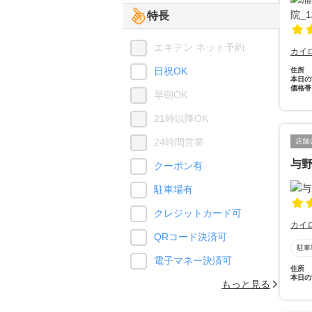
特長
エキテン ネット予約
カイ
日祝OK
住所
本日の
価格帯
早朝OK
21時以降OK
24時間営業
店舗
与
クーポン有
駐車場有
クレジットカード可
カイ
QRコード決済可
駐車
電子マネー決済可
住所
本日の
もっと見る