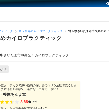
クティック
埼玉県内のカイロプラクティック
埼玉県さいたま市中央区のカ
すめカイロプラクティック
件
さいたま市中央区
カイロプラクティック
祝OK
の重さ・チカラで厚い筋肉の深い奥のコリを足圧でほぐしま
。まずは初回半額で、楽になって見て下さい！
圧整体あんよ堂
3.68
5件
玉県さいたま市中央区下落合7－4－7