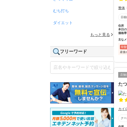
整体
むち打ち
日祝
ダイエット
住所
本日の
価格帯
もっと見る
主なメ
骨盤
フリーワード
産後
店舗
た
カイ
クー
住所