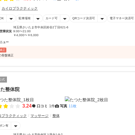
カイロプラクティック
OK
駐車場有
カード可
QRコード決済可
電子マネー決済可
埼玉県さいたま市中央区鈴谷2丁目621-6
営業状況
9:00〜21:00
￥4,000〜￥6,000
ニュー
矯正
の骨盤矯正
公式
つた整体院
3.24
口コミ
1件
写真
11枚
ロプラクティック
マッサージ
整体
ポン有
埼玉県さいたま市中央区上落合1-9-2