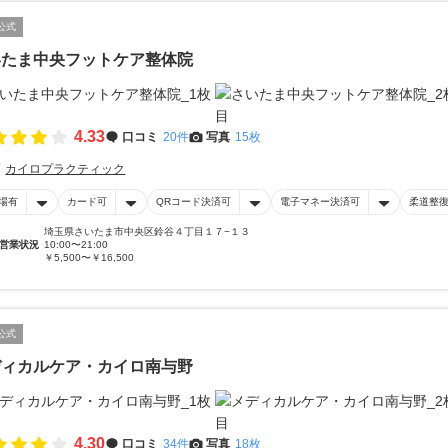
公式
いたま中央フットケア整体院
4.33
口コミ
20件
写真
15枚
カイロプラクティック
場有
カード可
QRコード決済可
電子マネー決済可
柔道整
埼玉県さいたま市中央区鈴谷４丁目１７−１３
営業状況
10:00〜21:00
￥5,500〜￥16,500
公式
ディカルケア・カイロ南与野
4.30
口コミ
34件
写真
18枚