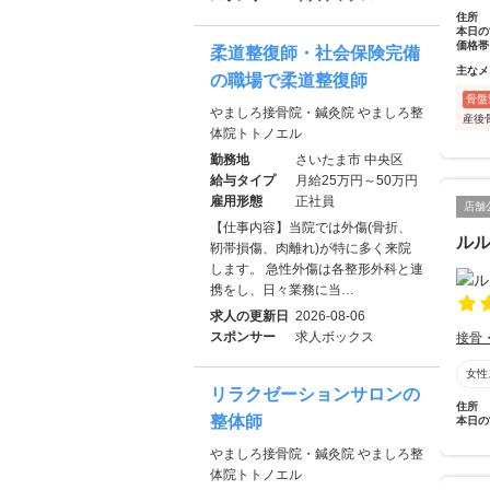
住所
本日の
価格帯
柔道整復師・社会保険完備
主なメ
の職場で柔道整復師
骨盤
やましろ接骨院・鍼灸院 やましろ整
産後
体院トトノエル
勤務地
さいたま市 中央区
給与タイプ
月給25万円～50万円
雇用形態
正社員
店舗
【仕事内容】当院では外傷(骨折、
ル
靭帯損傷、肉離れ)が特に多く来院
します。 急性外傷は各整形外科と連
携をし、日々業務に当…
求人の更新日
2026-08-06
スポンサー
求人ボックス
接骨
女性
リラクゼーションサロンの
住所
整体師
本日の
やましろ接骨院・鍼灸院 やましろ整
体院トトノエル