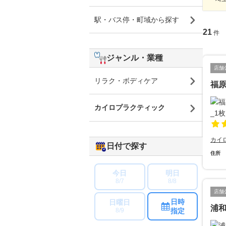
駅・バス停・町域から探す
21
件
ジャンル・業種
店舗
リラク・ボディケア
福
カイロプラクティック
カイ
日付で探す
住所
今日
明日
8/7
8/8
店舗
日時
日曜日
浦
指定
8/9