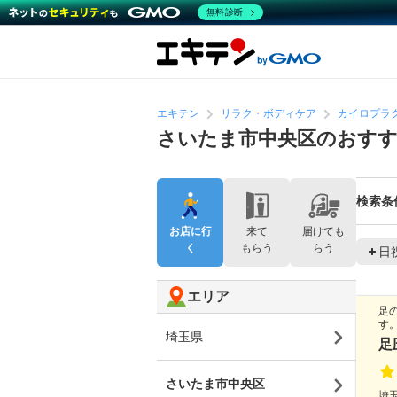
無料診断
エキテン
リラク・ボディケア
カイロプラ
さいたま市中央区のおす
検索条
お店に行
来て
届けても
く
もらう
らう
日
エリア
足
す
埼玉県
足
さいたま市中央区
埼