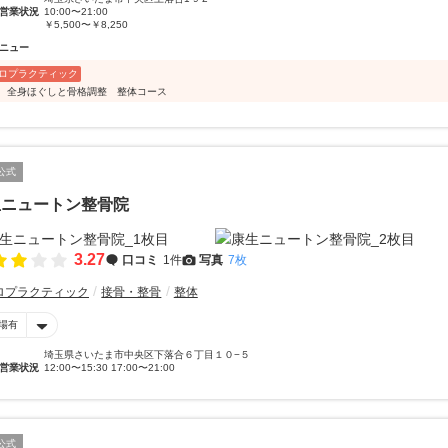
営業状況
10:00〜21:00
￥5,500〜￥8,250
ニュー
ロプラクティック
分 全身ほぐしと骨格調整 整体コース
公式
生ニュートン整骨院
3.27
口コミ
1件
写真
7枚
ロプラクティック
接骨・整骨
整体
場有
埼玉県さいたま市中央区下落合６丁目１０−５
営業状況
12:00〜15:30 17:00〜21:00
公式