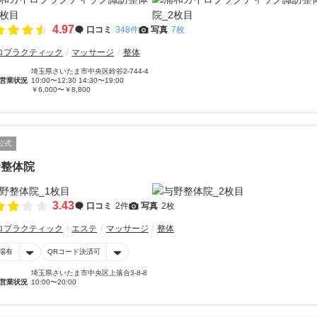
4.97
口コミ
348件
写真
7枚
ロプラクティック
マッサージ
整体
埼玉県さいたま市中央区鈴谷2-744-4
営業状況
10:00〜12:30 14:30〜19:00
￥6,000〜￥8,800
公式
野整体院
3.43
口コミ
2件
写真
2枚
ロプラクティック
エステ
マッサージ
整体
場有
QRコード決済可
埼玉県さいたま市中央区上落合3-8-8
営業状況
10:00〜20:00