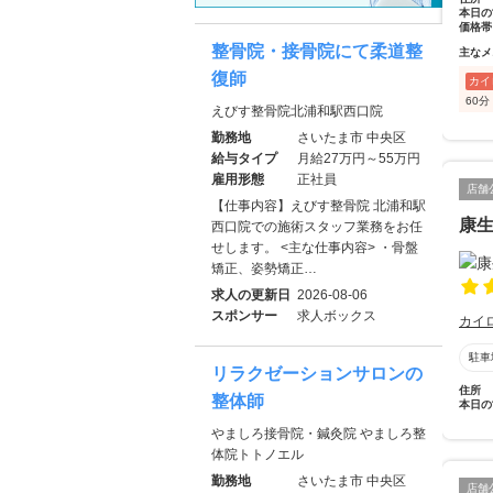
本日の
価格帯
整骨院・接骨院にて柔道整
主なメ
復師
カイ
60
えびす整骨院北浦和駅西口院
勤務地
さいたま市 中央区
給与タイプ
月給27万円～55万円
雇用形態
正社員
店舗
【仕事内容】えびす整骨院 北浦和駅
康
西口院での施術スタッフ業務をお任
せします。 <主な仕事内容> ・骨盤
矯正、姿勢矯正…
求人の更新日
2026-08-06
スポンサー
求人ボックス
カイ
駐車
リラクゼーションサロンの
住所
整体師
本日の
やましろ接骨院・鍼灸院 やましろ整
体院トトノエル
勤務地
さいたま市 中央区
店舗