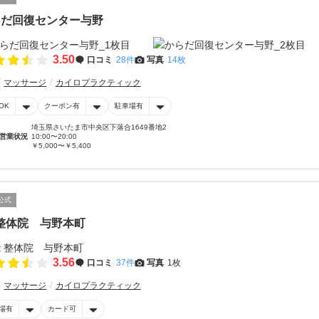
らだ回復センター与野
3.50
口コミ
28件
写真
14枚
マッサージ
カイロプラクティック
OK
クーポン有
駐車場有
埼玉県さいたま市中央区下落合1649番地2
営業状況
10:00〜20:00
￥5,000〜￥5,400
公式
t 整体院 与野本町
3.56
口コミ
37件
写真
1枚
マッサージ
カイロプラクティック
場有
カード可