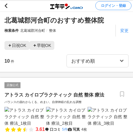
ログイン・登録
北葛城郡河合町のおすすめ整体院
変更
検索条件
北葛城郡河合町
整体
日祝OK
早朝OK
10
件
店舗公式
アトラス カイロプラクティック 自然 整体 療法
バランスの崩れからくる、めまい、自律神経の乱れを調整
3.61
口コミ
5件
写真
4枚