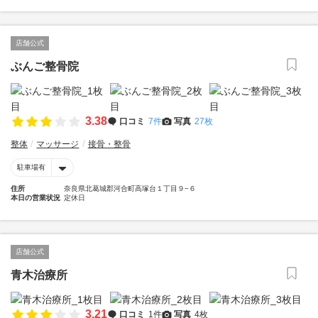
店舗公式
ぶんご整骨院
3.38
口コミ
7件
写真
27枚
整体
マッサージ
接骨・整骨
駐車場有
住所
奈良県北葛城郡河合町高塚台１丁目９−６
本日の営業状況
定休日
店舗公式
青木治療所
3.21
口コミ
1件
写真
4枚