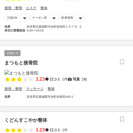
接骨・整骨
エステ
整体
日祝OK
クーポン有
駐車場有
住所
奈良県北葛城郡河合町佐味田１６７６−２
本日の営業状況
9:00〜19:00
店舗公式
まつもと接骨院
3.23
口コミ
1件
写真
1枚
接骨・整骨
マッサージ
整体
住所
奈良県北葛城郡河合町佐味田440-1
くどんすこやか整体
3.23
口コミ
1件