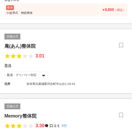
整体
8,800
￥
（税込）
小波津式 神経整体
店舗公式
庵(あん)整体院
3.01
整体
配達・デリバリー対応
住所
奈良県北葛城郡河合町中山台1-19-31
店舗公式
Memory整体院
3.30
口コミ
9件