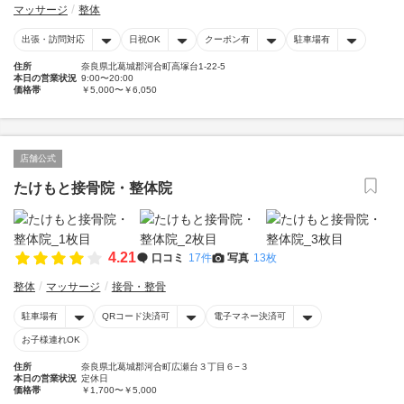
マッサージ
整体
出張・訪問対応
日祝OK
クーポン有
駐車場有
住所
奈良県北葛城郡河合町高塚台1-22-5
本日の営業状況
9:00〜20:00
価格帯
￥5,000〜￥6,050
店舗公式
たけもと接骨院・整体院
4.21
口コミ
17件
写真
13枚
整体
マッサージ
接骨・整骨
駐車場有
QRコード決済可
電子マネー決済可
お子様連れOK
住所
奈良県北葛城郡河合町広瀬台３丁目６−３
本日の営業状況
定休日
価格帯
￥1,700〜￥5,000