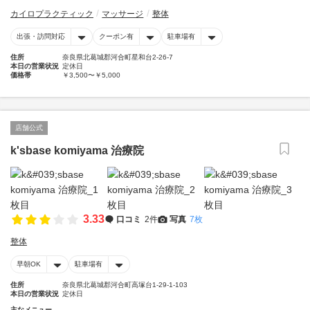
カイロプラクティック
マッサージ
整体
出張・訪問対応
クーポン有
駐車場有
住所
奈良県北葛城郡河合町星和台2-26-7
本日の営業状況
定休日
価格帯
￥3,500〜￥5,000
店舗公式
k'sbase komiyama 治療院
3.33
口コミ
2件
写真
7枚
整体
早朝OK
駐車場有
住所
奈良県北葛城郡河合町高塚台1-29-1-103
本日の営業状況
定休日
主なメニュー