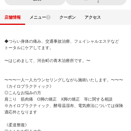
2
店舗情報
メニュー
クーポン
アクセス
1
◆つらい身体の痛み、交通事故治療、フェイシャルエステなど
トータルにケアしてます。
〜はじめまして、河合町の青木治療所です。〜
〜〜〜一人一人カウンセリングしながら施術いたします。〜〜〜
《カイロプラクティック》
◎こんなお悩みの方
肩こり 筋肉痛 O脚の矯正 X脚の矯正 等に関する相談
※カイロプラクティック、酵母温湿布、電気療法については保険
適応外となります
《柔道整復》