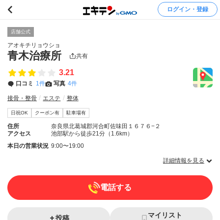
ログイン・登録
店舗公式
アオキチリョウショ
青木治療所
共有
3.21
口コミ
1件
写真
4件
接骨・整骨
エステ
整体
日祝OK
クーポン有
駐車場有
住所
奈良県北葛城郡河合町佐味田１６７６−２
アクセス
池部駅から徒歩21分（1.6km）
本日の営業状況
9:00〜19:00
詳細情報を見る
電話する
マイリスト
投稿