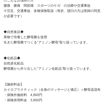
◎こんなお悩みの方
腰痛 膝痛 関節痛 スポーツのケガ の治療や交通事故
※労災、交通事故、各種保険取扱（骨折、脱臼の方は医師の同意
が必要です）
◆自然食品◆
果物で培養した酵母菌を使用
生きた酵母菌でつくる“アミノン酵母”取り扱っています。
◆化粧品◆
自然派化粧品
酵母菌から作り出した“アミノン化粧品”取り扱っています。
【施術料金】
カイロプラクティック（全身のマッサージと矯正）＋酵母温湿布
・保険外施術料 4,860円
・保険併用料金 3,800円