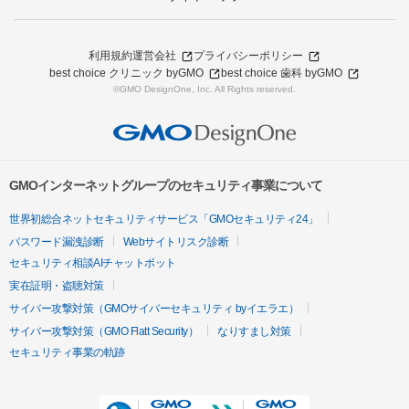
利用規約
運営会社
プライバシーポリシー
best choice クリニック byGMO
best choice 歯科 byGMO
©GMO DesignOne, Inc. All Rights reserved.
GMOインターネットグループのセキュリティ事業について
世界初総合ネットセキュリティサービス「GMOセキュリティ24」
パスワード漏洩診断
Webサイトリスク診断
セキュリティ相談AIチャットボット
実在証明・盗聴対策
サイバー攻撃対策（GMOサイバーセキュリティ byイエラエ）
サイバー攻撃対策（GMO Flatt Security）
なりすまし対策
セキュリティ事業の軌跡