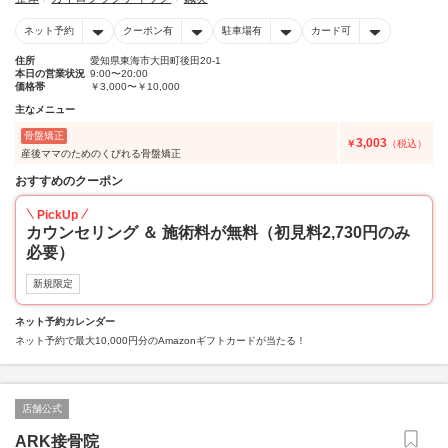
ネット予約
クーポン有
駐車場有
カード可
住所
愛知県東海市大田町後田20-1
本日の営業状況
9:00〜20:00
価格帯
￥3,000〜￥10,000
主なメニュー
骨盤矯正
3,003
￥
（税込）
産後ママのためのくびれる骨盤矯正
おすすめのクーポン
PickUp
カウンセリング ＆ 施術料が無料（初見料2,730円のみ
必要）
新規限定
ネット予約カレンダー
ネット予約で最大10,000円分のAmazonギフトカードが当たる！
店舗公式
ARK接骨院