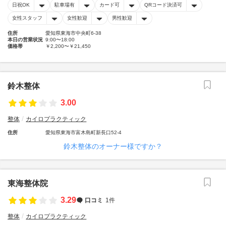
日祝OK
駐車場有
カード可
QRコード決済可
女性スタッフ
女性歓迎
男性歓迎
住所
愛知県東海市中央町6-38
本日の営業状況
9:00〜18:00
価格帯
￥2,200〜￥21,450
鈴木整体
3.00
整体
カイロプラクティック
住所
愛知県東海市富木島町新長口52-4
鈴木整体のオーナー様ですか？
東海整体院
3.29
口コミ
1件
整体
カイロプラクティック