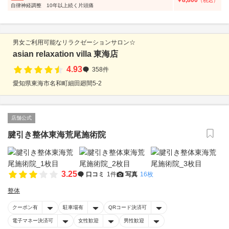
8,800
￥
（税込）
自律神経調整 10年以上続く片頭痛
男女ご利用可能なリラクゼーションサロン☆
asian relaxation villa 東海店
4.93
358件
愛知県東海市名和町細田廻間5-2
店舗公式
腱引き整体東海荒尾施術院
3.25
口コミ
1件
写真
16枚
整体
クーポン有
駐車場有
QRコード決済可
電子マネー決済可
女性歓迎
男性歓迎