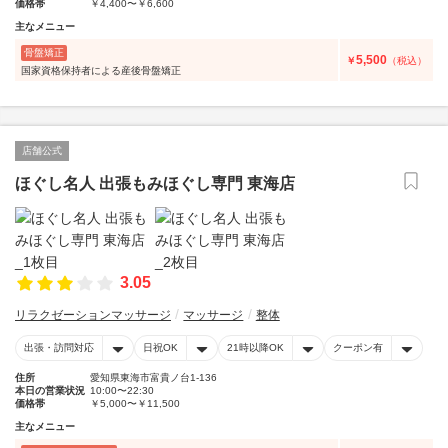
価格帯
￥4,400〜￥6,600
主なメニュー
骨盤矯正
5,500
￥
（税込）
国家資格保持者による産後骨盤矯正
店舗公式
ほぐし名人 出張もみほぐし専門 東海店
3.05
リラクゼーションマッサージ
マッサージ
整体
出張・訪問対応
日祝OK
21時以降OK
クーポン有
住所
愛知県東海市富貴ノ台1-136
本日の営業状況
10:00〜22:30
価格帯
￥5,000〜￥11,500
主なメニュー