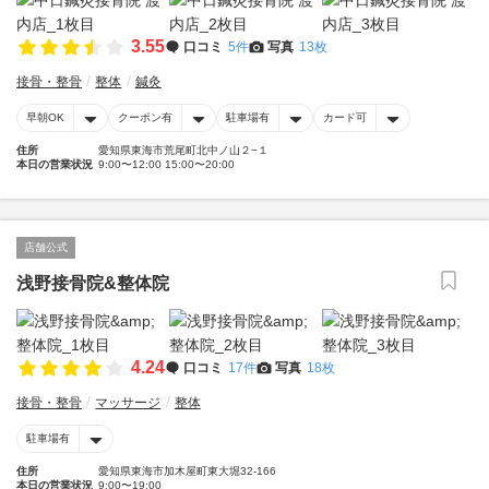
3.55
口コミ
5件
写真
13枚
接骨・整骨
整体
鍼灸
早朝OK
クーポン有
駐車場有
カード可
住所
愛知県東海市荒尾町北中ノ山２−１
本日の営業状況
9:00〜12:00 15:00〜20:00
店舗公式
浅野接骨院&整体院
4.24
口コミ
17件
写真
18枚
接骨・整骨
マッサージ
整体
駐車場有
住所
愛知県東海市加木屋町東大堀32-166
本日の営業状況
9:00〜19:00