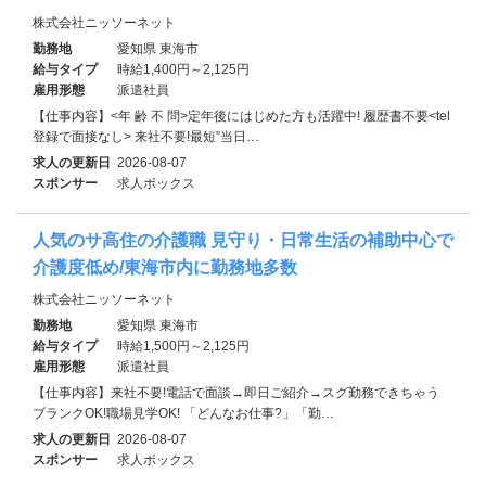
株式会社ニッソーネット
勤務地
愛知県 東海市
給与タイプ
時給1,400円～2,125円
雇用形態
派遣社員
【仕事内容】<年 齢 不 問>定年後にはじめた方も活躍中! 履歴書不要<tel
登録で面接なし> 来社不要!最短”当日…
求人の更新日
2026-08-07
スポンサー
求人ボックス
人気のサ高住の介護職 見守り・日常生活の補助中心で
介護度低め/東海市内に勤務地多数
株式会社ニッソーネット
勤務地
愛知県 東海市
給与タイプ
時給1,500円～2,125円
雇用形態
派遣社員
【仕事内容】来社不要!電話で面談→即日ご紹介→スグ勤務できちゃう
ブランクOK!職場見学OK! 「どんなお仕事?」「勤…
求人の更新日
2026-08-07
スポンサー
求人ボックス