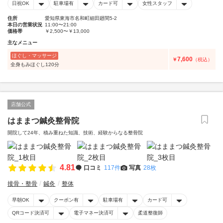
日祝OK
駐車場有
カード可
女性スタッフ
住所
愛知県東海市名和町細田廻間5-2
本日の営業状況
11:00〜21:00
価格帯
￥2,500〜￥13,000
主なメニュー
ほぐし・マッサージ
7,600
￥
（税込）
全身もみほぐし120分
店舗公式
はままつ鍼灸整骨院
開院して24年、積み重ねた知識、技術、経験からなる整骨院
4.81
口コミ
117件
写真
28枚
接骨・整骨
鍼灸
整体
早朝OK
クーポン有
駐車場有
カード可
QRコード決済可
電子マネー決済可
柔道整復師