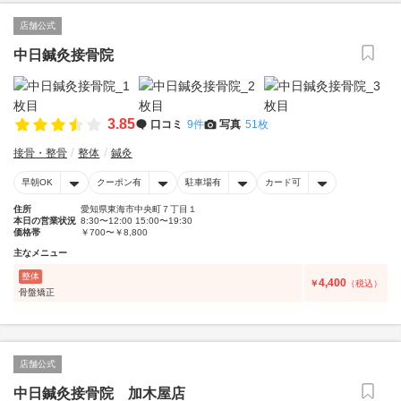
店舗公式
中日鍼灸接骨院
3.85
口コミ
9件
写真
51枚
接骨・整骨
整体
鍼灸
早朝OK
クーポン有
駐車場有
カード可
住所
愛知県東海市中央町７丁目１
本日の営業状況
8:30〜12:00 15:00〜19:30
価格帯
￥700〜￥8,800
主なメニュー
整体
4,400
￥
（税込）
骨盤矯正
店舗公式
中日鍼灸接骨院 加木屋店