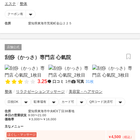
エステ
整体
クーポン有
住所
愛知県東海市荒尾町金山２２５
店舗公式
刮痧（かっさ）専門店 心氣院
3.25
口コミ
1件
写真
31枚
整体
リラクゼーションマッサージ
美容室・ヘアサロン
日祝OK
駐車場有
カード可
QRコード決済可
住所
愛知県東海市中央町6丁目38番地
本日の営業状況
9:00〜21:00
価格帯
￥3,000〜￥16,000
主なメニュー
ほぐし・マッサージ
4,500
￥
（税込）