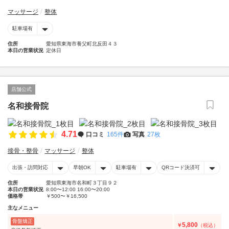
マッサージ
整体
駐車場有
住所
愛知県東海市養父町北反田４３
本日の営業状況
定休日
店舗公式
名和接骨院
4.71
口コミ
165件
写真
27枚
接骨・整骨
マッサージ
整体
出張・訪問対応
早朝OK
駐車場有
QRコード決済可
住所
愛知県東海市名和町３丁目９２
本日の営業状況
8:00〜12:00 16:00〜20:00
価格帯
￥500〜￥16,500
主なメニュー
骨盤矯正
5,800
￥
（税込）