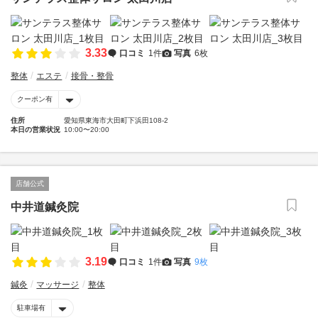
3.33
口コミ
1件
写真
6枚
整体
エステ
接骨・整骨
クーポン有
住所
愛知県東海市大田町下浜田108-2
本日の営業状況
10:00〜20:00
店舗公式
中井道鍼灸院
3.19
口コミ
1件
写真
9枚
鍼灸
マッサージ
整体
駐車場有