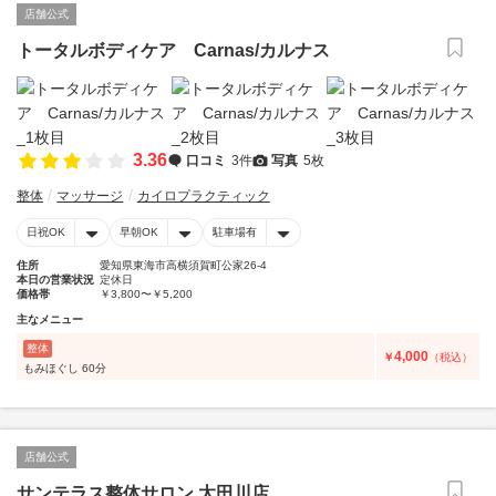
店舗公式
トータルボディケア Carnas/カルナス
3.36
口コミ
3件
写真
5枚
整体
マッサージ
カイロプラクティック
日祝OK
早朝OK
駐車場有
住所
愛知県東海市高横須賀町公家26-4
本日の営業状況
定休日
価格帯
￥3,800〜￥5,200
主なメニュー
整体
4,000
￥
（税込）
もみほぐし 60分
店舗公式
サンテラス整体サロン 太田川店