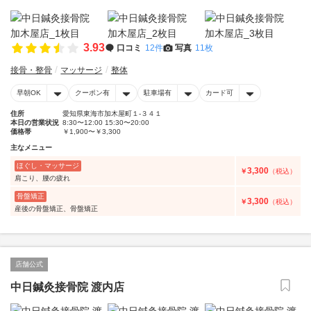
3.93
口コミ
12件
写真
11枚
接骨・整骨
マッサージ
整体
早朝OK
クーポン有
駐車場有
カード可
住所
愛知県東海市加木屋町１-３４１
本日の営業状況
8:30〜12:00 15:30〜20:00
価格帯
￥1,900〜￥3,300
主なメニュー
ほぐし・マッサージ
3,300
￥
（税込）
肩こり、腰の疲れ
骨盤矯正
3,300
￥
（税込）
産後の骨盤矯正、骨盤矯正
店舗公式
中日鍼灸接骨院 渡内店