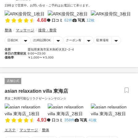
23時まで営業中。お問い合せ・ご予約はお電話にて承ります。
4.68
口コミ
62件
写真
12枚
整体
マッサージ
接骨・整骨
日祝OK
21時以降OK
クーポン有
駐車場有
住所
愛知県東海市富木島町伏見2−2−4
本日の営業状況
9:00〜23:00
価格帯
￥1,000〜￥5,000
店舗公式
asian relaxation villa 東海店
男女ご利用可能なリラクゼーションサロン☆
4.93
口コミ
358件
写真
41枚
エステ
マッサージ
整体