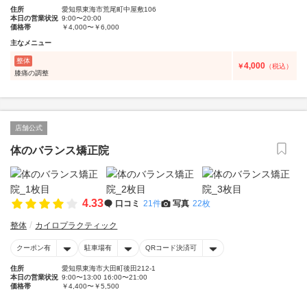
住所
愛知県東海市荒尾町中屋敷106
本日の営業状況
9:00〜20:00
価格帯
￥4,000〜￥6,000
主なメニュー
整体
4,000
￥
（税込）
膝痛の調整
店舗公式
体のバランス矯正院
4.33
口コミ
21件
写真
22枚
整体
カイロプラクティック
クーポン有
駐車場有
QRコード決済可
住所
愛知県東海市大田町後田212-1
本日の営業状況
9:00〜13:00 16:00〜21:00
価格帯
￥4,400〜￥5,500