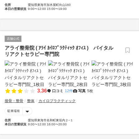
住所
愛知県東海市加木屋町向山160
本日の営業状況
9:00〜12:00 15:00〜19:00
店舗公式
アライ整骨院 ( ｱﾗｲ ｶｲﾛﾌﾟﾗｸﾃｨｯｸ ｵﾌｨｽ ) バイタル
リアクトセラピー専門院
3.36
口コミ
12件
写真
5枚
接骨・整骨
整体
カイロプラクティック
駐車場有
住所
愛知県東海市名和町東垣内２−１
本日の営業状況
9:00〜12:00 16:00〜20:00