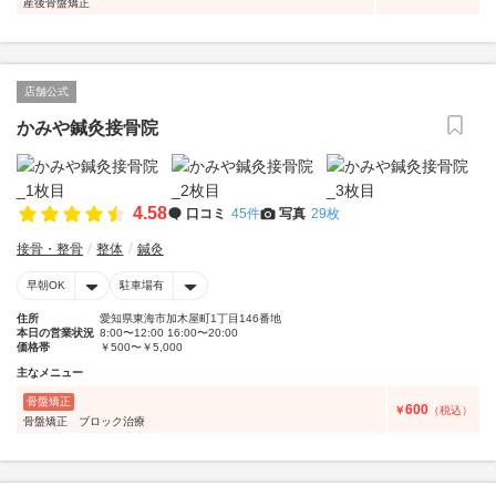
産後骨盤矯正
店舗公式
かみや鍼灸接骨院
4.58
口コミ
45件
写真
29枚
接骨・整骨
整体
鍼灸
早朝OK
駐車場有
住所
愛知県東海市加木屋町1丁目146番地
本日の営業状況
8:00〜12:00 16:00〜20:00
価格帯
￥500〜￥5,000
主なメニュー
骨盤矯正
600
￥
（税込）
骨盤矯正 ブロック治療