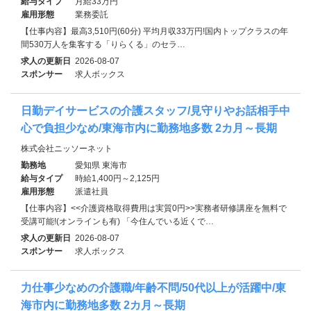
給与タイプ
月給33万円
雇用形態
業務委託
【仕事内容】最高3,510円(60分) 平均月収33万円!国内トップクラスの年
間530万人を集客する「りらくる」のセラ…
求人の更新日
2026-08-07
スポンサー
求人ボックス
日勤デイサービスの介護スタッフ/見守りやお話相手中
心で負担少なめ/東海市内に勤務地多数 2カ月～長期
株式会社ニッソーネット
勤務地
愛知県 東海市
給与タイプ
時給1,400円～2,125円
雇用形態
派遣社員
【仕事内容】<<介護資格取得費用は実質0円>>実務者研修講座を無料で
受講可能!(オンラインも有) 「今住んでいる近くで…
求人の更新日
2026-08-07
スポンサー
求人ボックス
力仕事少なめの介護職/年齢不問/50代以上が活躍中/東
海市内に勤務地多数 2カ月～長期