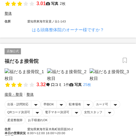
3.01
写真
2枚
整体
住所
愛知県東海市富貴ノ台1-143
はる頭痛整体院のオーナー様ですか？
店舗公式
福だるま接骨院
3.32
口コミ
1件
写真
25枚
接骨・整骨
整体
出張・訪問対応
早朝OK
駐車場有
カード可
QRコード決済可
電子マネー決済可
女性スタッフ
柔道整復師
お子様連れOK
住所
愛知県東海市富木島町前田面30-2
本日の営業状況
8:00〜12:00 16:00〜20:00