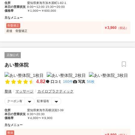
住所
愛知県東海市加木屋町1-82-1
本日の営業状況
8:00〜12:00 15:30〜20:00
価格帯
￥1,000〜￥600,000
主なメニュー
骨盤矯正
3,960
￥
（税込）
産後 骨盤矯正
店舗公式
あい整体院
4.82
口コミ
160件
写真
56枚
整体
マッサージ
カイロプラクティック
クーポン有
駐車場有
住所
愛知県東海市高横須賀2-39
本日の営業状況
9:30〜20:30
価格帯
￥4,000〜￥9,900
主なメニュー
整体