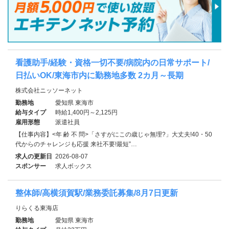
看護助手/経験・資格一切不要/病院内の日常サポート/
日払いOK/東海市内に勤務地多数 2カ月～長期
株式会社ニッソーネット
勤務地
愛知県 東海市
給与タイプ
時給1,400円～2,125円
雇用形態
派遣社員
【仕事内容】<年 齢 不 問>「さすがにこの歳じゃ無理?」大丈夫!40・50
代からのチャレンジも応援 来社不要!最短”…
求人の更新日
2026-08-07
スポンサー
求人ボックス
整体師/高横須賀駅/業務委託募集/8月7日更新
りらくる東海店
勤務地
愛知県 東海市