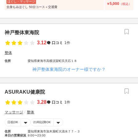
ほぐし・マッサージ
5,000
￥
（税込）
全身もみほぐし 50分コース＋交通費
神戸整体東海院
3.12
口コミ
1件
整体
住所
愛知県東海市高横須賀町呉天石１８
神戸整体東海院のオーナー様ですか？
ASURAKU健康院
3.28
口コミ
1件
マッサージ
整体
日祝OK
21時以降OK
住所
愛知県東海市加木屋町大清水７７－３
本日の営業状況
9:00〜23:00