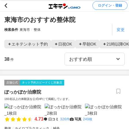
ログイン・登録
東海市のおすすめ整体院
変更
検索条件
東海市
整体
エキテンネット予約
日祝OK
早朝OK
21時以降OK
38
件
店舗公式
ネット予約スピードくじ対象店
ぽっかぽか治療院
160名以上の体験談を公式HPにて掲載しています。
4.73
口コミ
326件
写真
249枚
整体
カイロプラクティック
鍼灸