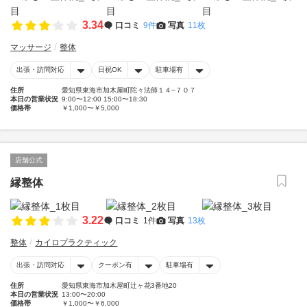
3.34
口コミ
9件
写真
11枚
マッサージ
整体
出張・訪問対応
日祝OK
駐車場有
住所
愛知県東海市加木屋町陀々法師１４−７０７
本日の営業状況
9:00〜12:00 15:00〜18:30
価格帯
￥1,000〜￥5,000
店舗公式
縁整体
3.22
口コミ
1件
写真
13枚
整体
カイロプラクティック
出張・訪問対応
クーポン有
駐車場有
住所
愛知県東海市加木屋町辻ヶ花3番地20
本日の営業状況
13:00〜20:00
価格帯
￥1,000〜￥6,000