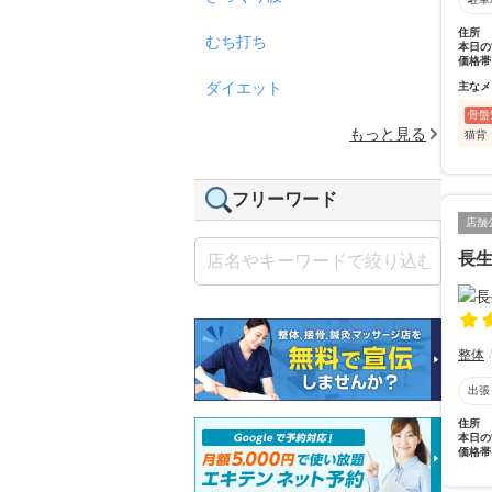
住所
むち打ち
本日の
価格帯
ダイエット
主なメ
骨盤
もっと見る
猫背
フリーワード
店舗
長
整体
出張
住所
本日の
価格帯