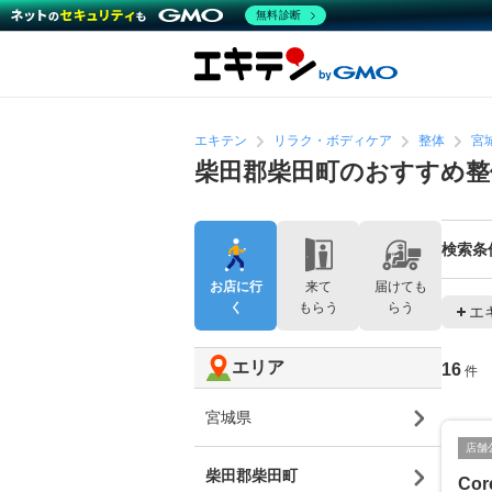
無料診断
エキテン
リラク・ボディケア
整体
宮
柴田郡柴田町のおすすめ整
検索条
お店に行
来て
届けても
く
もらう
らう
エ
エリア
16
件
宮城県
店舗
柴田郡柴田町
Cor