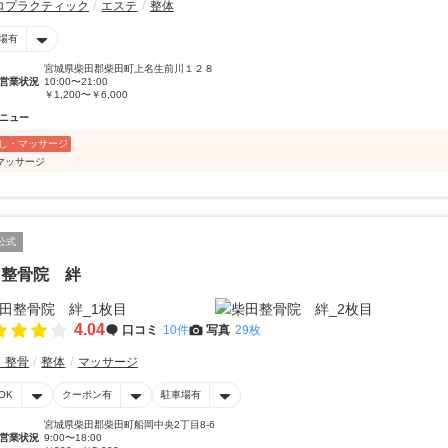
ロプラクティック
エステ
整体
場有
宮城県柴田郡柴田町上名生前川１２８
営業状況
10:00〜21:00
￥1,200〜￥6,000
ニュー
し・マッサージ
マッサージ
公式
田整骨院 絆
4.04
口コミ
10件
写真
29枚
・整骨
整体
マッサージ
OK
クーポン有
駐車場有
宮城県柴田郡柴田町船岡中央2丁目8-6
営業状況
9:00〜18:00