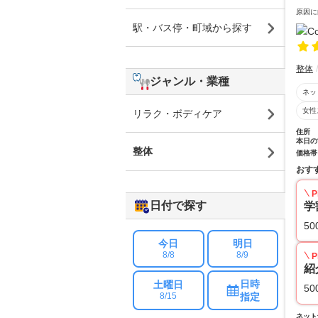
原因に
駅・バス停・町域から探す
整体
ジャンル・業種
ネッ
女性
リラク・ボディケア
住所
本日の
整体
価格帯
おす
P
日付で探す
学
50
今日
明日
8/8
8/9
P
紹
日時
土曜日
50
指定
8/15
ネット