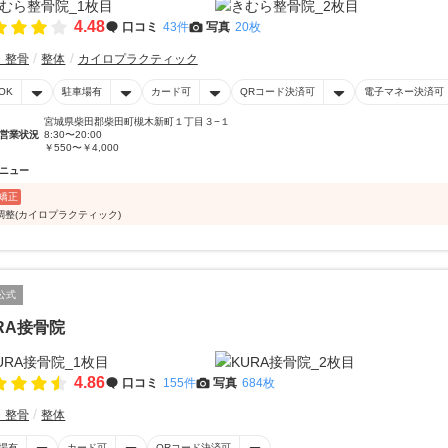
4.48
口コミ
43件
写真
20枚
・整骨
整体
カイロプラクティック
OK
駐車場有
カード可
QRコード決済可
電子マネー決済可
宮城県柴田郡柴田町槻木新町１丁目３−１
営業状況
8:30〜20:00
￥550〜￥4,000
ニュー
矯正
調整(カイロプラクティック)
公式
RA接骨院
4.86
口コミ
155件
写真
684枚
・整骨
整体
場有
カード可
QRコード決済可