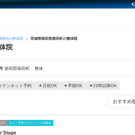
城県内の整体院
宮城県柴田郡柴田町の整体院
体院
件
柴田郡柴田町
整体
キテンネット予約
日祝OK
早朝OK
21時以降OK
公式
ネット予約スピードくじ対象店
e Stage