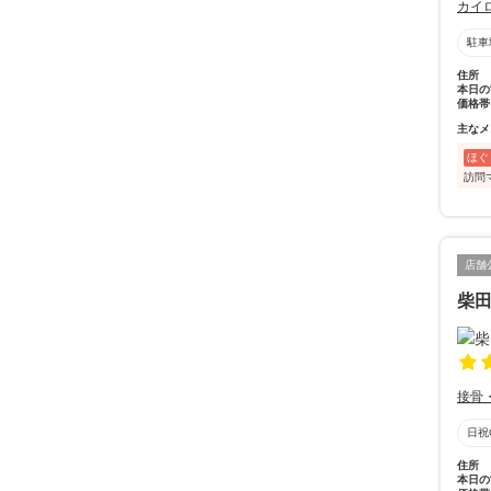
カイ
駐車
住所
本日の
価格帯
主なメ
ほぐ
訪問
店舗
柴
接骨
日祝
住所
本日の