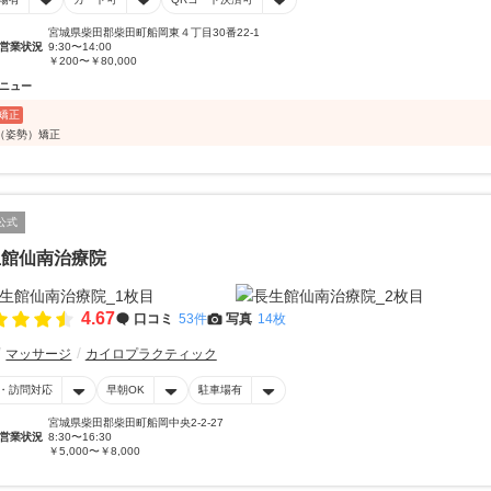
宮城県柴田郡柴田町船岡東４丁目30番22-1
営業状況
9:30〜14:00
￥200〜￥80,000
ニュー
矯正
（姿勢）矯正
公式
生館仙南治療院
4.67
口コミ
53件
写真
14枚
マッサージ
カイロプラクティック
・訪問対応
早朝OK
駐車場有
宮城県柴田郡柴田町船岡中央2-2-27
営業状況
8:30〜16:30
￥5,000〜￥8,000