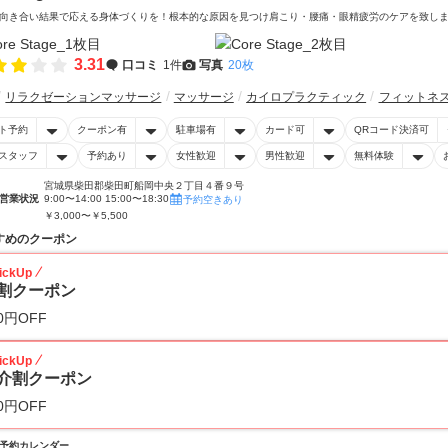
向き合い結果で応える身体づくりを！根本的な原因を見つけ肩こり・腰痛・眼精疲労のケアを致し
3.31
口コミ
1件
写真
20枚
リラクゼーションマッサージ
マッサージ
カイロプラクティック
フィットネ
ト予約
クーポン有
駐車場有
カード可
QRコード決済可
スタッフ
予約あり
女性歓迎
男性歓迎
無料体験
宮城県柴田郡柴田町船岡中央２丁目４番９号
営業状況
9:00〜14:00 15:00〜18:30
予約空きあり
￥3,000〜￥5,500
すめのクーポン
ickUp
割クーポン
0円OFF
ickUp
介割クーポン
0円OFF
予約カレンダー