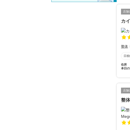
店舗
カ
整体
日祝
住所
本日の
店舗
整体