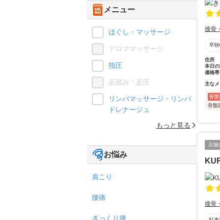
メニュー
接骨
ほぐし・マッサージ
早朝
アロママッサージ
住所
指圧
本日の
価格帯
足踏み・足圧
主なメ
骨盤
リンパマッサージ・リンパ
骨盤
ドレナージュ
もっと見る
店舗
お悩み
KU
肩こり
腰痛
接骨
ぎっくり腰
駐車