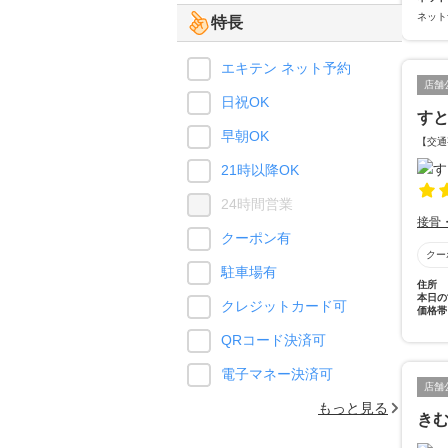
ネット
特長
エキテン ネット予約
店舗
日祝OK
す
早朝OK
【交通
21時以降OK
24時間営業
接骨
クーポン有
クー
駐車場有
住所
本日の
クレジットカード可
価格帯
QRコード決済可
電子マネー決済可
店舗
もっと見る
き