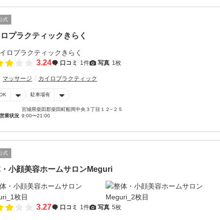
公式
イロプラクティックきらく
3.24
口コミ
1件
写真
1枚
マッサージ
カイロプラクティック
OK
駐車場有
宮城県柴田郡柴田町船岡中央３丁目１２−２５
営業状況
9:00〜21:00
公式
・小顔美容ホームサロンMeguri
3.27
口コミ
1件
写真
5枚