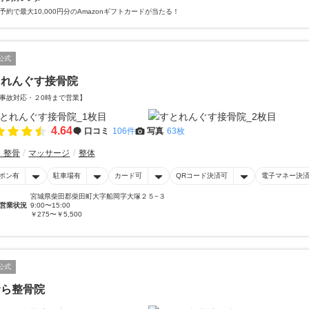
予約で最大10,000円分のAmazonギフトカードが当たる！
公式
とれんぐす接骨院
事故対応・２0時まで営業】
4.64
口コミ
106件
写真
63枚
・整骨
マッサージ
整体
ポン有
駐車場有
カード可
QRコード決済可
電子マネー決
宮城県柴田郡柴田町大字船岡字大塚２５−３
営業状況
9:00〜15:00
￥275〜￥5,500
公式
むら整骨院