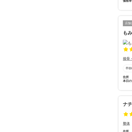
価格帯
店舗
も
接骨
早朝
住所
本日の
ナ
整体
住所