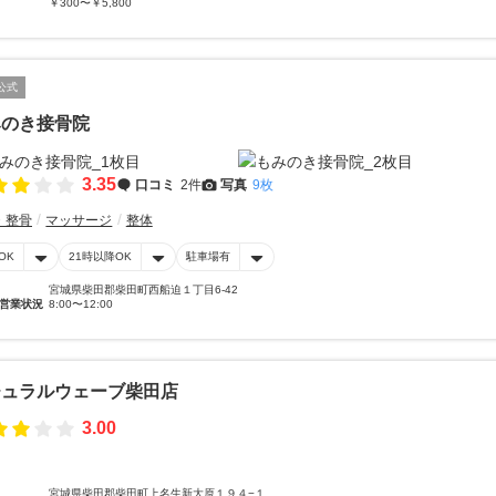
￥300〜￥5,800
公式
みのき接骨院
3.35
口コミ
2件
写真
9枚
・整骨
マッサージ
整体
OK
21時以降OK
駐車場有
宮城県柴田郡柴田町西船迫１丁目6-42
営業状況
8:00〜12:00
チュラルウェーブ柴田店
3.00
宮城県柴田郡柴田町上名生新大原１９４−１