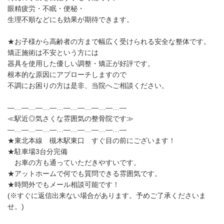
眼精疲労・不眠・便秘・
生理不順などにも効果が期待できます。
★お子様から高齢者の方まで幅広く受けられる安全な整体です。
矯正施術は不安という方には
器具を使用した優しい調整・矯正が好評です。
根本的な原因にアプローチしますので
不調にお困りの方は是非、当院へご相談ください。
—…—…—…—…—…—…—…—…—
≪駅近◎気さくな雰囲気の整骨院です≫
—…—…—…—…—…—…—…—…—
★東北本線 槻木駅東口 すぐ目の前にございます！
★駐車場3台分完備
お車の方も通っていただきやすいです。
★アットホームで何でも質問できる雰囲気です。
★時間外でもメール相談可能です！
(※すぐに返信出来ない場合があります。予めご了承くださいま
せ。)