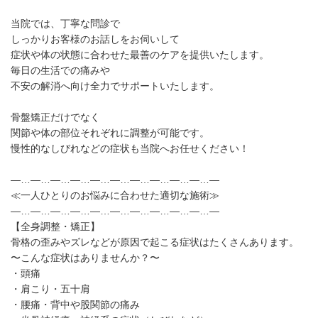
当院では、丁寧な問診で
しっかりお客様のお話しをお伺いして
症状や体の状態に合わせた最善のケアを提供いたします。
毎日の生活での痛みや
不安の解消へ向け全力でサポートいたします。
骨盤矯正だけでなく
関節や体の部位それぞれに調整が可能です。
慢性的なしびれなどの症状も当院へお任せください！
—…—…—…—…—…—…—…—…—…—…—
≪一人ひとりのお悩みに合わせた適切な施術≫
—…—…—…—…—…—…—…—…—…—…—
【全身調整・矯正】
骨格の歪みやズレなどが原因で起こる症状はたくさんあります。
〜こんな症状はありませんか？〜
・頭痛
・肩こり・五十肩
・腰痛・背中や股関節の痛み