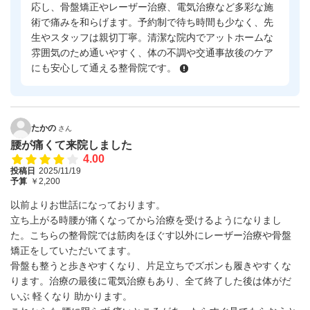
応し、骨盤矯正やレーザー治療、電気治療など多彩な施
術で痛みを和らげます。予約制で待ち時間も少なく、先
生やスタッフは親切丁寧。清潔な院内でアットホームな
雰囲気のため通いやすく、体の不調や交通事故後のケア
にも安心して通える整骨院です。
たかの
さん
腰が痛くて来院しました
4.00
投稿日
2025/11/19
予算
￥2,200
以前よりお世話になっております。
立ち上がる時腰が痛くなってから治療を受けるようになりまし
た。こちらの整骨院では筋肉をほぐす以外にレーザー治療や骨盤
矯正をしていただいてます。
骨盤も整うと歩きやすくなり、片足立ちでズボンも履きやすくな
ります。治療の最後に電気治療もあり、全て終了した後は体がだ
いぶ 軽くなり 助かります。