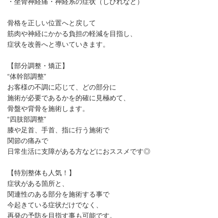
・坐骨神経痛・神経系の症状（しびれなど）
骨格を正しい位置へと戻して
筋肉や神経にかかる負担の軽減を目指し、
症状を改善へと導いていきます。
【部分調整・矯正】
“体幹部調整”
お客様の不調に応じて、どの部分に
施術が必要であるかを的確に見極めて、
骨盤や背骨を施術します。
“四肢部調整”
膝や足首、手首、指に行う施術で
関節の痛みで
日常生活に支障がある方などにおススメです◎
【特別整体も人気！】
症状がある箇所と、
関連性のある部分を施術する事で
今起きている症状だけでなく、
再発の予防を目指す事も可能です。