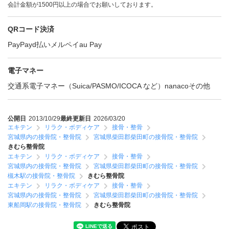
会計金額が1500円以上の場合でお願いしております。
QRコード決済
PayPay
d払い
メルペイ
au Pay
電子マネー
交通系電子マネー（Suica/PASMO/ICOCA など）
nanaco
その他
公開日
2013/10/29
最終更新日
2026/03/20
エキテン
リラク・ボディケア
接骨・整骨
宮城県内の接骨院・整骨院
宮城県柴田郡柴田町の接骨院・整骨院
きむら整骨院
エキテン
リラク・ボディケア
接骨・整骨
宮城県内の接骨院・整骨院
宮城県柴田郡柴田町の接骨院・整骨院
槻木駅の接骨院・整骨院
きむら整骨院
エキテン
リラク・ボディケア
接骨・整骨
宮城県内の接骨院・整骨院
宮城県柴田郡柴田町の接骨院・整骨院
東船岡駅の接骨院・整骨院
きむら整骨院