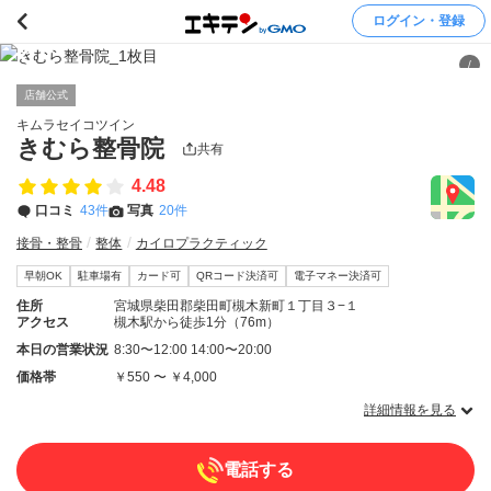
ログイン・登録
/
店舗公式
キムラセイコツイン
きむら整骨院
共有
4.48
口コミ
43件
写真
20件
接骨・整骨
整体
カイロプラクティック
早朝OK
駐車場有
カード可
QRコード決済可
電子マネー決済可
住所
宮城県柴田郡柴田町槻木新町１丁目３−１
アクセス
槻木駅から徒歩1分（76m）
本日の営業状況
8:30〜12:00 14:00〜20:00
価格帯
￥550 〜 ￥4,000
詳細情報を見る
電話する