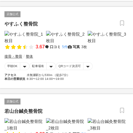
店舗公式
やすふく整骨院
3.67
口コミ
5件
写真
3枚
接骨・整骨
整体
早朝OK
駐車場有
QRコード決済可
アクセス
水無瀬駅から530m （徒歩7分）
本日の営業状況
8:30〜12:00 14:00〜19:00
店舗公式
若山台鍼灸整骨院