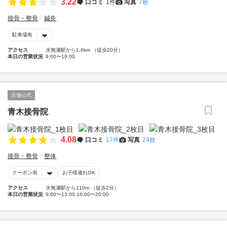
3.22
口コミ
1件
写真
7枚
接骨・整骨
鍼灸
駐車場有
アクセス
水無瀬駅から1.6km （徒歩20分）
本日の営業状況
9:00〜19:00
店舗公式
青木接骨院
4.08
口コミ
17件
写真
24枚
接骨・整骨
整体
クーポン有
お子様連れOK
アクセス
水無瀬駅から110m （徒歩2分）
本日の営業状況
9:00〜13:00 16:00〜20:00