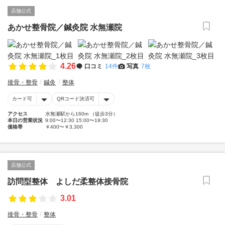
店舗公式
あかせ整骨院／鍼灸院 水無瀬院
4.26
口コミ
14件
写真
7枚
接骨・整骨
鍼灸
整体
カード可
QRコード決済可
アクセス
水無瀬駅から160m （徒歩3分）
本日の営業状況
9:00〜12:30 15:00〜19:30
価格帯
￥400〜￥3,300
店舗公式
訪問型整体 よしだ柔整体接骨院
3.01
接骨・整骨
整体