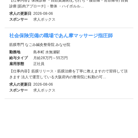
【仕事内容】保険診療 ・自賠責施術(むち打ち・腰部痛・背部痛等) 自費
診療 [筋肉アプローチ] ・整体 ・ハイボルル…
求人の更新日
2026-08-06
スポンサー
求人ボックス
社会保険完備の職場であん摩マッサージ指圧師
筋膜専門 なごみ鍼灸整骨院 みなせ院
勤務地
島本町 水無瀬駅
給与タイプ
月給28万円～55万円
雇用形態
正社員
【仕事内容】筋膜リリース・筋膜治療を丁寧に教えますので習得して頂
きます 法人で運営している大阪府内の整骨院に転勤の可…
求人の更新日
2026-08-06
スポンサー
求人ボックス