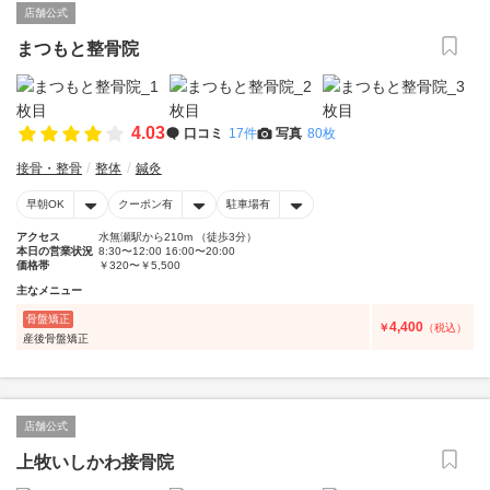
店舗公式
まつもと整骨院
4.03
口コミ
17件
写真
80枚
接骨・整骨
整体
鍼灸
早朝OK
クーポン有
駐車場有
アクセス
水無瀬駅から210m （徒歩3分）
本日の営業状況
8:30〜12:00 16:00〜20:00
価格帯
￥320〜￥5,500
主なメニュー
骨盤矯正
4,400
￥
（税込）
産後骨盤矯正
店舗公式
上牧いしかわ接骨院