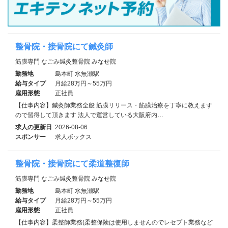
整骨院・接骨院にて鍼灸師
筋膜専門 なごみ鍼灸整骨院 みなせ院
勤務地
島本町 水無瀬駅
給与タイプ
月給28万円～55万円
雇用形態
正社員
【仕事内容】鍼灸師業務全般 筋膜リリース・筋膜治療を丁寧に教えます
ので習得して頂きます 法人で運営している大阪府内…
求人の更新日
2026-08-06
スポンサー
求人ボックス
整骨院・接骨院にて柔道整復師
筋膜専門 なごみ鍼灸整骨院 みなせ院
勤務地
島本町 水無瀬駅
給与タイプ
月給28万円～55万円
雇用形態
正社員
【仕事内容】柔整師業務(柔整保険は使用しませんのでレセプト業務など