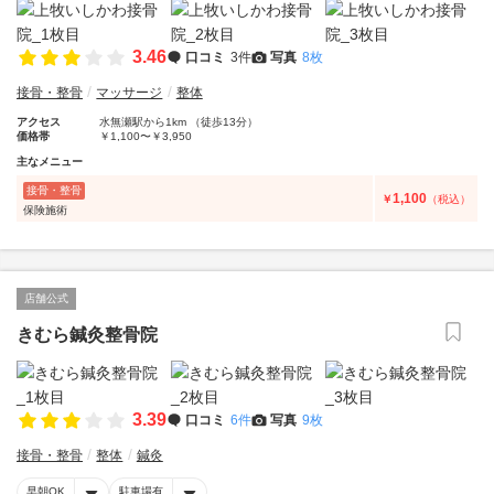
3.46
口コミ
3件
写真
8枚
接骨・整骨
マッサージ
整体
アクセス
水無瀬駅から1km （徒歩13分）
価格帯
￥1,100〜￥3,950
主なメニュー
接骨・整骨
1,100
￥
（税込）
保険施術
店舗公式
きむら鍼灸整骨院
3.39
口コミ
6件
写真
9枚
接骨・整骨
整体
鍼灸
早朝OK
駐車場有