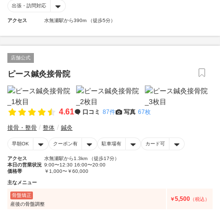
出張・訪問対応
アクセス
水無瀬駅から390m （徒歩5分）
店舗公式
ピース鍼灸接骨院
4.61
口コミ
87件
写真
67枚
接骨・整骨
整体
鍼灸
早朝OK
クーポン有
駐車場有
カード可
アクセス
水無瀬駅から1.3km （徒歩17分）
本日の営業状況
9:00〜12:30 16:00〜20:00
価格帯
￥1,000〜￥60,000
主なメニュー
骨盤矯正
5,500
￥
（税込）
産後の骨盤調整