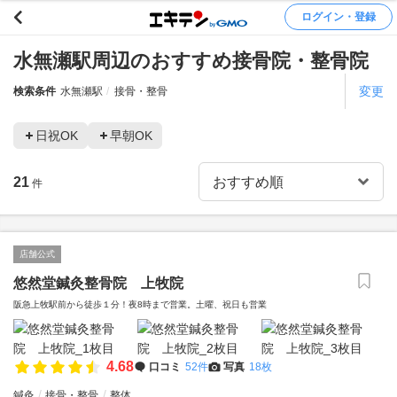
ログイン・登録
水無瀬駅周辺のおすすめ接骨院・整骨院
変更
検索条件
水無瀬駅
接骨・整骨
日祝OK
早朝OK
21
件
店舗公式
悠然堂鍼灸整骨院 上牧院
阪急上牧駅前から徒歩１分！夜8時まで営業。土曜、祝日も営業
4.68
口コミ
52件
写真
18枚
鍼灸
接骨・整骨
整体