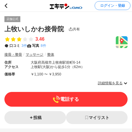
ログイン・登録
店舗公式
上牧いしかわ接骨院
共有
3.46
口コミ
3件
写真
8件
接骨・整骨
マッサージ
整体
住所
大阪府高槻市上牧南駅前町6-14
アクセス
上牧駅(大阪)から徒歩1分（62m）
価格帯
￥1,100 〜 ￥3,950
詳細情報を見る
電話する
投稿
マイリスト