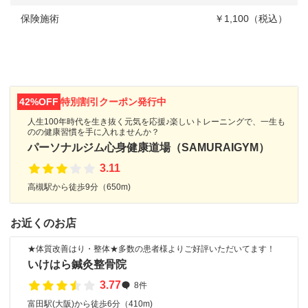
保険施術
￥1,100（税込）
42%OFF
特別割引クーポン発行中
人生100年時代を生き抜く元気を応援♪楽しいトレーニングで、一生も
のの健康習慣を手に入れませんか？
パーソナルジム心身健康道場（SAMURAIGYM）
3.11
高槻駅から徒歩9分（650m)
お近くのお店
★体質改善はり・整体★多数の患者様よりご好評いただいてます！
いけはら鍼灸整骨院
3.77
8件
富田駅(大阪)から徒歩6分（410m)