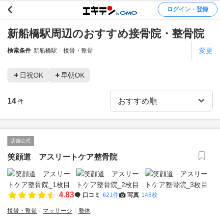
ログイン・登録
新船橋駅周辺のおすすめ接骨院・整骨院
変更
検索条件
新船橋駅
接骨・整骨
日祝OK
早朝OK
14
件
店舗公式
笑顔道 アスリートケア整骨院
4.83
口コミ
621件
写真
148枚
接骨・整骨
マッサージ
整体