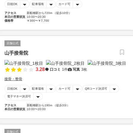
日祝OK
駐車場有
カード可
アクセス
新船橋駅から720m （徒歩10分）
本日の営業状況
10:00〜20:30
価格帯
￥300〜￥7,700
店舗公式
山手接骨院
3.28
口コミ
1件
写真
3枚
接骨・整骨
日祝OK
駐車場有
カード可
QRコード決済可
電子マネー決済可
アクセス
新船橋駅から190m （徒歩3分）
本日の営業状況
10:00〜20:00
店舗公式