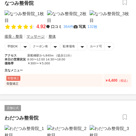
なつみ整骨院
4.92
口コミ
364件
写真
132枚
接骨・整骨
マッサージ
整体
早朝OK
クーポン有
駐車場有
カード可
アクセス
新船橋駅から840m （徒歩11分）
本日の営業状況
8:00〜12:00 14:30〜18:00
価格帯
￥300〜￥5,000
主なメニュー
骨盤矯正
4,400
￥
（税込）
骨盤矯正
店舗公式
わだつみ整骨院