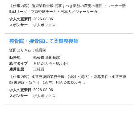
【仕事内容】施術業務全般 従事すべき業務の変更の範囲:トレーナー活
動(Jリーグ・プロ野球チーム・日本人メジャーリーガ…
求人の更新日
2026-08-06
スポンサー
求人ボックス
整骨院・接骨院にて柔道整復師
塚田はりきゅう接骨院
勤務地
船橋市 新船橋駅
給与タイプ
月給24万円～60万円
雇用形態
正社員
【仕事内容】柔道整復師業務全般 【経験・資格】<応募要件> 柔道整復
師 未経験・新卒可 【給与】月給 240,000円…
求人の更新日
2026-08-06
スポンサー
求人ボックス