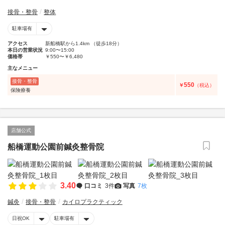
接骨・整骨
整体
駐車場有
アクセス
新船橋駅から1.4km （徒歩18分）
本日の営業状況
9:00〜15:00
価格帯
￥550〜￥6,480
主なメニュー
接骨・整骨
550
￥
（税込）
保険療養
店舗公式
船橋運動公園前鍼灸整骨院
3.40
口コミ
3件
写真
7枚
鍼灸
接骨・整骨
カイロプラクティック
日祝OK
駐車場有