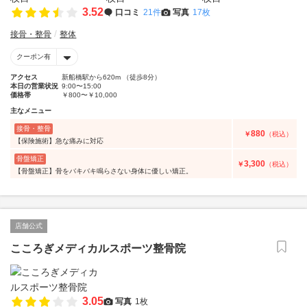
3.52
口コミ
21件
写真
17枚
接骨・整骨
整体
クーポン有
アクセス
新船橋駅から620m （徒歩8分）
本日の営業状況
9:00〜15:00
価格帯
￥800〜￥10,000
主なメニュー
接骨・整骨
880
￥
（税込）
【保険施術】急な痛みに対応
骨盤矯正
3,300
￥
（税込）
【骨盤矯正】骨をバキバキ鳴らさない身体に優しい矯正。
店舗公式
こころぎメディカルスポーツ整骨院
3.05
写真
1枚