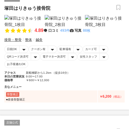
塚田はりきゅう接骨院
4.89
口コミ
493件
写真
88枚
接骨・整骨
整体
鍼灸
日祝OK
クーポン有
駐車場有
カード可
QRコード決済可
電子マネー決済可
女性スタッフ
お子様連れOK
アクセス
新船橋駅から1.2km （徒歩16分）
本日の営業状況
9:00〜17:00
価格帯
￥600〜￥12,000
主なメニュー
骨盤矯正
6,200
￥
（税込）
■産後骨盤矯正
店舗公式