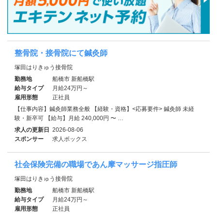
整骨院・接骨院にて鍼灸師
塚田はりきゅう接骨院
勤務地
船橋市 新船橋駅
給与タイプ
月給24万円～
雇用形態
正社員
【仕事内容】鍼灸師業務全般 【経験・資格】<応募要件> 鍼灸師 未経
験・新卒可 【給与】月給 240,000円 〜 …
求人の更新日
2026-08-06
スポンサー
求人ボックス
社会保険完備の職場であん摩マッサージ指圧師
塚田はりきゅう接骨院
勤務地
船橋市 新船橋駅
給与タイプ
月給24万円～
雇用形態
正社員