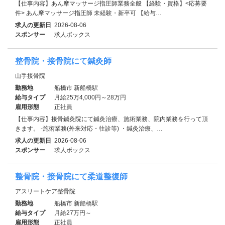
【仕事内容】あん摩マッサージ指圧師業務全般 【経験・資格】<応募要
件> あん摩マッサージ指圧師 未経験・新卒可 【給与…
求人の更新日
2026-08-06
スポンサー
求人ボックス
整骨院・接骨院にて鍼灸師
山手接骨院
勤務地
船橋市 新船橋駅
給与タイプ
月給25万4,000円～28万円
雇用形態
正社員
【仕事内容】接骨鍼灸院にて鍼灸治療、施術業務、院内業務を行って頂
きます。 -施術業務(外来対応・往診等) ・鍼灸治療、…
求人の更新日
2026-08-06
スポンサー
求人ボックス
整骨院・接骨院にて柔道整復師
アスリートケア整骨院
勤務地
船橋市 新船橋駅
給与タイプ
月給27万円～
雇用形態
正社員