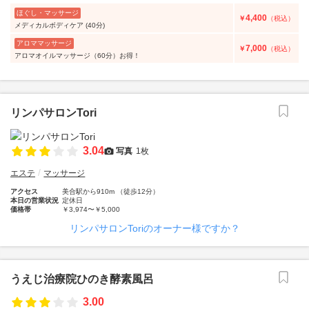
ほぐし・マッサージ
4,400
￥
（税込）
メディカルボディケア (40分)
アロママッサージ
7,000
￥
（税込）
アロマオイルマッサージ（60分）お得！
リンパサロンTori
3.04
写真
1枚
エステ
マッサージ
アクセス
美合駅から910m （徒歩12分）
本日の営業状況
定休日
価格帯
￥3,974〜￥5,000
リンパサロンToriのオーナー様ですか？
うえじ治療院ひのき酵素風呂
3.00