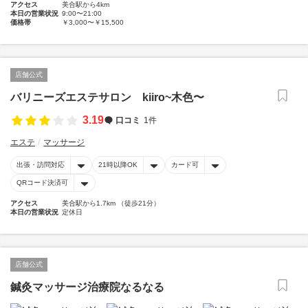
アクセス
美合駅から4km
本日の営業状況
9:00〜21:00
価格帯
￥3,000〜￥15,500
店舗公式
バリニーズエステサロン kiiro~木色〜
3.19
口コミ
1件
エステ
マッサージ
出張・訪問対応
21時以降OK
カード可
QRコード決済可
アクセス
美合駅から1.7km （徒歩21分）
本日の営業状況
定休日
店舗公式
鍼灸マッサージ治療院なるなる