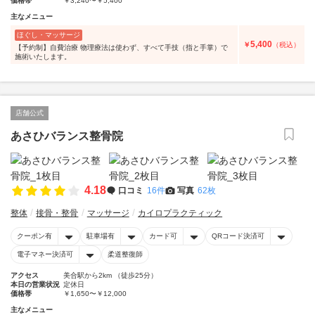
価格帯
￥3,240〜￥5,400
主なメニュー
ほぐし・マッサージ
5,400
￥
（税込）
【予約制】自費治療 物理療法は使わず、すべて手技（指と手掌）で
施術いたします。
店舗公式
あさひバランス整骨院
4.18
口コミ
16件
写真
62枚
整体
接骨・整骨
マッサージ
カイロプラクティック
クーポン有
駐車場有
カード可
QRコード決済可
電子マネー決済可
柔道整復師
アクセス
美合駅から2km （徒歩25分）
本日の営業状況
定休日
価格帯
￥1,650〜￥12,000
主なメニュー