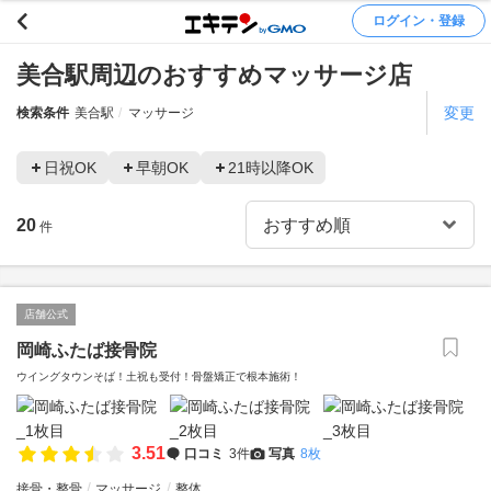
ログイン・登録
美合駅周辺のおすすめマッサージ店
変更
検索条件
美合駅
マッサージ
日祝OK
早朝OK
21時以降OK
20
件
店舗公式
岡崎ふたば接骨院
ウイングタウンそば！土祝も受付！骨盤矯正で根本施術！
3.51
口コミ
3件
写真
8枚
接骨・整骨
マッサージ
整体