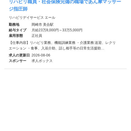
リハビリ職員・社会保険完備の職場であん摩マッサー
ジ指圧師
リハビリデイサービス エール
勤務地
岡崎市 美合駅
給与タイプ
月給23万8,000円～33万5,000円
雇用形態
正社員
【仕事内容】リハビリ業務、機能訓練業務 ・介護業務:送迎、レクリ
エーション ・食事、入浴介助、話し相手等の日常生活援助…
求人の更新日
2026-08-06
スポンサー
求人ボックス