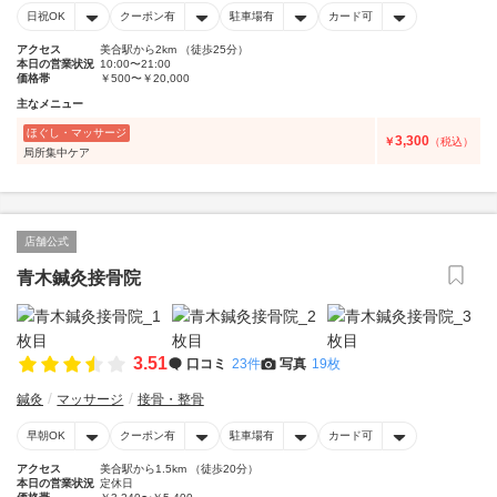
日祝OK
クーポン有
駐車場有
カード可
アクセス
美合駅から2km （徒歩25分）
本日の営業状況
10:00〜21:00
価格帯
￥500〜￥20,000
主なメニュー
ほぐし・マッサージ
3,300
￥
（税込）
局所集中ケア
店舗公式
青木鍼灸接骨院
3.51
口コミ
23件
写真
19枚
鍼灸
マッサージ
接骨・整骨
早朝OK
クーポン有
駐車場有
カード可
アクセス
美合駅から1.5km （徒歩20分）
本日の営業状況
定休日