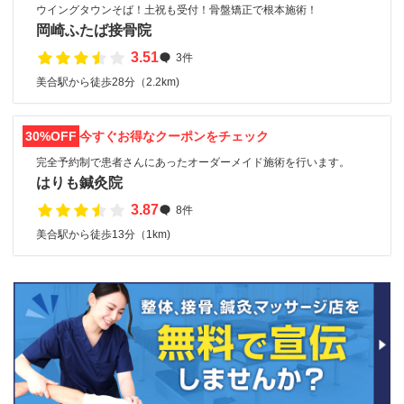
ウイングタウンそば！土祝も受付！骨盤矯正で根本施術！
岡崎ふたば接骨院
3.51
3件
美合駅から徒歩28分（2.2km)
30%OFF
今すぐお得なクーポンをチェック
完全予約制で患者さんにあったオーダーメイド施術を行います。
はりも鍼灸院
3.87
8件
美合駅から徒歩13分（1km)