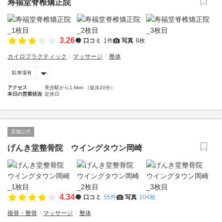
寿福堂脊椎矯正院
3.26
口コミ
1件
写真
6枚
カイロプラクティック
マッサージ
整体
駐車場有
アクセス
美合駅から1.6km （徒歩20分）
本日の営業状況
定休日
店舗公式
げんき堂整骨院 ウイングタウン岡崎
4.34
口コミ
55件
写真
104枚
接骨・整骨
マッサージ
整体