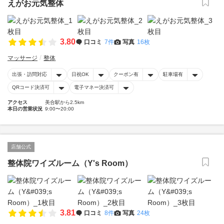
えがお元気整体
3.80
口コミ
7件
写真
16枚
マッサージ
整体
出張・訪問対応
日祝OK
クーポン有
駐車場有
QRコード決済可
電子マネー決済可
アクセス
美合駅から2.5km
本日の営業状況
9:00〜20:00
店舗公式
整体院ワイズルーム（Y's Room）
3.81
口コミ
8件
写真
24枚