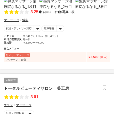
3.25
口コミ
1件
写真
3枚
マッサージ
鍼灸
配達・デリバリー対応
駐車場有
アクセス
美合駅から1.8km （徒歩23分）
本日の営業状況
定休日
価格帯
￥2,500〜￥6,000
主なメニュー
ほぐし・マッサージ
3,500
￥
（税込）
マッサージ（30分）
店舗公式
トータルビューティサロン 美工房
3.01
エステ
マッサージ
出張・訪問対応