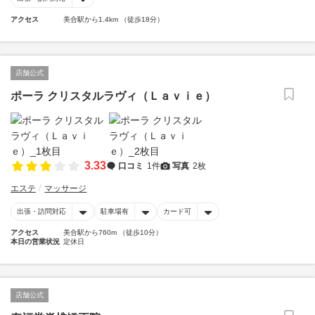
アクセス
美合駅から1.4km （徒歩18分）
店舗公式
ポーラ クリスタルラヴィ（Ｌａｖｉｅ）
3.33
口コミ
1件
写真
2枚
エステ
マッサージ
出張・訪問対応
駐車場有
カード可
アクセス
美合駅から760m （徒歩10分）
本日の営業状況
定休日
店舗公式