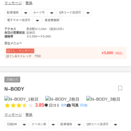
マッサージ
整体
駐車場有
カード可
QRコード決済可
電子マネー決済可
柔道整復師
アクセス
美合駅から1km （徒歩13分）
本日の営業状況
定休日
価格帯
￥2,500〜￥5,000
主なメニュー
ほぐし・マッサージ
5,000
￥
（税込）
ほぐし&ストレッチ 75分
店舗公式
N–BODY
3.85
口コミ
8件
写真
85枚
マッサージ
整体
日祝OK
クーポン有
駐車場有
QRコード決済可