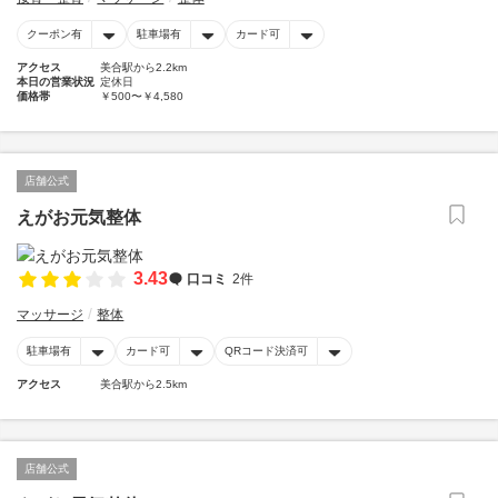
クーポン有
駐車場有
カード可
アクセス
美合駅から2.2km
本日の営業状況
定休日
価格帯
￥500〜￥4,580
店舗公式
えがお元気整体
3.43
口コミ
2件
マッサージ
整体
駐車場有
カード可
QRコード決済可
アクセス
美合駅から2.5km
店舗公式