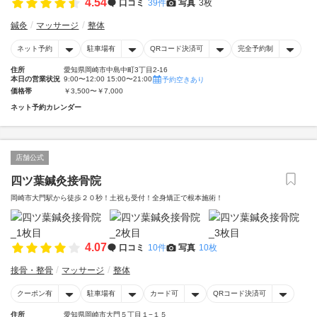
4.54
口コミ
39件
写真
3枚
鍼灸
マッサージ
整体
ネット予約
駐車場有
QRコード決済可
完全予約制
住所
愛知県岡崎市中島中町3丁目2-16
本日の営業状況
9:00〜12:00 15:00〜21:00
予約空きあり
価格帯
￥3,500〜￥7,000
ネット予約カレンダー
店舗公式
四ツ葉鍼灸接骨院
岡崎市大門駅から徒歩２０秒！土祝も受付！全身矯正で根本施術！
4.07
口コミ
10件
写真
10枚
接骨・整骨
マッサージ
整体
クーポン有
駐車場有
カード可
QRコード決済可
住所
愛知県岡崎市大門５丁目１−１５