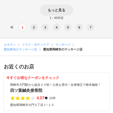
もっと見る
1 - 40件目
1
2
3
4
5
6
7
エキテン
リラク・ボディケア
マッサージ
愛知県内のマッサージ店
愛知県岡崎市のマッサージ店
お近くのお店
今すぐお得なクーポンをチェック
岡崎市大門駅から徒歩２０秒！土祝も受付！全身矯正で根本施術！
四ツ葉鍼灸接骨院
4.07
10件
愛知県岡崎市大門５丁目１−１５