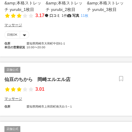
3.17
口コミ
1件
写真
11枚
マッサージ
日祝OK
住所
愛知県岡崎市大和町中切61-1
本日の営業状況
10:00〜20:00
店舗公式
仙豆のちから 岡崎エルエル店
3.01
マッサージ
住所
愛知県岡崎市上和田町南天白５−１
店舗公式