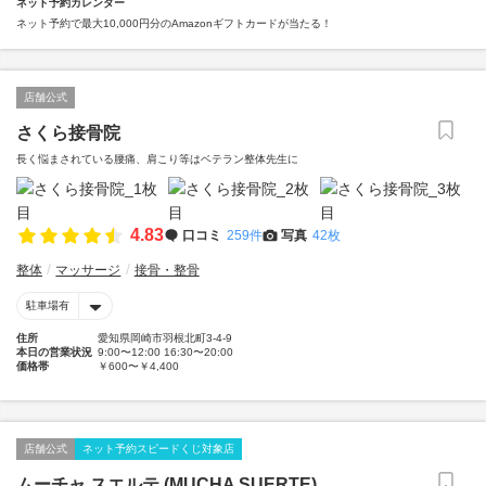
ネット予約カレンダー
ネット予約で最大10,000円分のAmazonギフトカードが当たる！
店舗公式
さくら接骨院
長く悩まされている腰痛、肩こり等はベテラン整体先生に
4.83
口コミ
259件
写真
42枚
整体
マッサージ
接骨・整骨
駐車場有
住所
愛知県岡崎市羽根北町3-4-9
本日の営業状況
9:00〜12:00 16:30〜20:00
価格帯
￥600〜￥4,400
店舗公式
ネット予約スピードくじ対象店
ムーチャ スエルテ (MUCHA SUERTE)