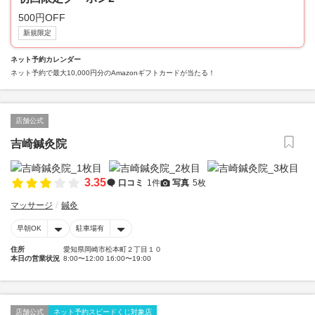
500円OFF
新規限定
ネット予約カレンダー
ネット予約で最大10,000円分のAmazonギフトカードが当たる！
店舗公式
吉崎鍼灸院
3.35
口コミ
1件
写真
5枚
マッサージ
鍼灸
早朝OK
駐車場有
住所
愛知県岡崎市松本町２丁目１０
本日の営業状況
8:00〜12:00 16:00〜19:00
店舗公式
ネット予約スピードくじ対象店