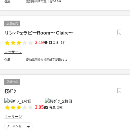
住所
愛知県岡崎市藤川台2-13-6
店舗公式
リンパセラピーRoom〜 Claire〜
3.19
口コミ
1件
マッサージ
住所
愛知県岡崎市福岡町字菱田62-1
店舗公式
桜ﾎﾞﾝ
3.05
写真
2枚
マッサージ
クーポン有