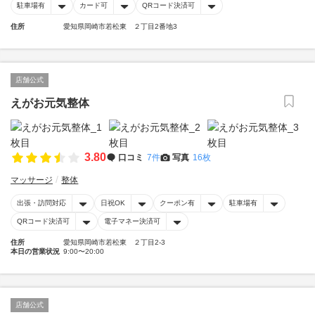
駐車場有
カード可
QRコード決済可
住所
愛知県岡崎市若松東 ２丁目2番地3
店舗公式
えがお元気整体
3.80
口コミ
7件
写真
16枚
マッサージ
整体
出張・訪問対応
日祝OK
クーポン有
駐車場有
QRコード決済可
電子マネー決済可
住所
愛知県岡崎市若松東 ２丁目2-3
本日の営業状況
9:00〜20:00
店舗公式