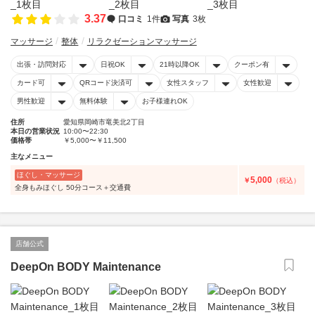
3.37
口コミ
1件
写真
3枚
マッサージ
整体
リラクゼーションマッサージ
出張・訪問対応
日祝OK
21時以降OK
クーポン有
カード可
QRコード決済可
女性スタッフ
女性歓迎
男性歓迎
無料体験
お子様連れOK
住所
愛知県岡崎市竜美北2丁目
本日の営業状況
10:00〜22:30
価格帯
￥5,000〜￥11,500
主なメニュー
ほぐし・マッサージ
5,000
￥
（税込）
全身もみほぐし 50分コース＋交通費
店舗公式
DeepOn BODY Maintenance