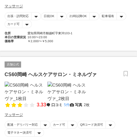
マッサージ
出張・訪問対応
日祝OK
21時以降OK
駐車場有
カード可
住所
愛知県岡崎市舳越町字東沖103-1
本日の営業状況
10:00〜23:00
価格帯
￥2,000〜￥5,000
店舗公式
CS60岡崎 ヘルスケアサロン・ミネルヴァ
3.33
口コミ
5件
写真
2枚
マッサージ
配達・デリバリー対応
カード可
QRコード決済可
電子マネー決済可