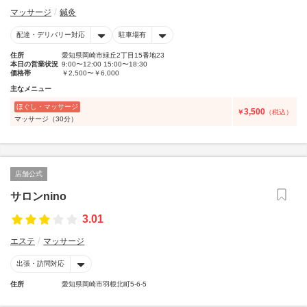
マッサージ
鍼灸
配達・デリバリー対応
駐車場有
住所
愛知県岡崎市緑丘2丁目15番地23
本日の営業状況
9:00〜12:00 15:00〜18:30
価格帯
￥2,500〜￥6,000
主なメニュー
ほぐし・マッサージ
3,500
￥
（税込）
マッサージ（30分）
店舗公式
サロンnino
3.01
エステ
マッサージ
出張・訪問対応
住所
愛知県岡崎市羽根北町5-6-5