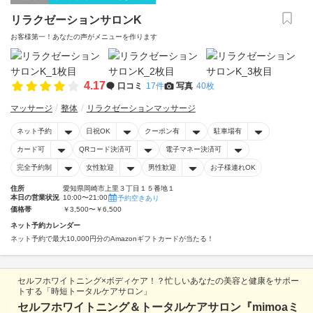
リラクゼーションサロンK
お客様第一！あなたの声がメニューを作ります
4.17
口コミ
17件
写真
40枚
マッサージ
整体
リラクゼーションマッサージ
ネット予約
日祝OK
クーポン有
駐車場有
カード可
QRコード決済可
電子マネー決済可
完全予約制
女性歓迎
男性歓迎
お子様連れOK
住所
愛知県岡崎市上里３丁目１５番地１
本日の営業状況
10:00〜21:00
予約空きあり
価格帯
￥3,500〜￥6,500
ネット予約カレンダー
ネット予約で最大10,000円分のAmazonギフトカードが当たる！
セルフホワイトニング×ボディケア！？忙しいあなたの美容と健康をサポー
トする「時短トータルケアサロン」
セルフホワイトニング＆トータルケアサロン『mimoaミ