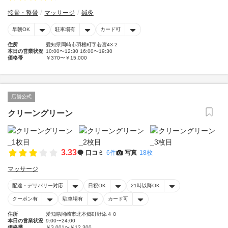
接骨・整骨
マッサージ
鍼灸
早朝OK
駐車場有
カード可
住所
愛知県岡崎市羽根町字若宮43-2
本日の営業状況
10:00〜12:30 16:00〜19:30
価格帯
￥370〜￥15,000
店舗公式
クリーングリーン
3.33
口コミ
6件
写真
18枚
マッサージ
配達・デリバリー対応
日祝OK
21時以降OK
クーポン有
駐車場有
カード可
住所
愛知県岡崎市北本郷町野添４０
本日の営業状況
9:00〜24:00
価格帯
￥3,001〜￥12,300