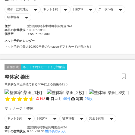
出張・訪問対応
ネット予約
日祝OK
クーポン有
駐車場有
住所
愛知県岡崎市中村町字殿海道76-1
本日の営業状況
13:00〜19:00
価格帯
￥550〜￥3,300
ネット予約カレンダー
ネット予約で最大10,000円分のAmazonギフトカードが当たる！
店舗公式
ネット予約スピードくじ対象店
整体家 柴田
革新的な矯正手法であるFOAによる施術を行う
4.67
口コミ
49件
写真
26枚
マッサージ
整体
ネット予約
日祝OK
駐車場有
完全予約制
住所
愛知県岡崎市福岡町南西仲24
本日の営業状況
9:00〜20:30
予約空きあり