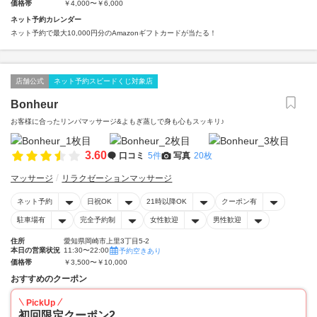
価格帯
￥4,000〜￥6,000
ネット予約カレンダー
ネット予約で最大10,000円分のAmazonギフトカードが当たる！
店舗公式
ネット予約スピードくじ対象店
Bonheur
お客様に合ったリンパマッサージ&よもぎ蒸しで身も心もスッキリ♪
3.60
口コミ
5件
写真
20枚
マッサージ
リラクゼーションマッサージ
ネット予約
日祝OK
21時以降OK
クーポン有
駐車場有
完全予約制
女性歓迎
男性歓迎
住所
愛知県岡崎市上里3丁目5-2
本日の営業状況
11:30〜22:00
予約空きあり
価格帯
￥3,500〜￥10,000
おすすめのクーポン
PickUp
初回限定クーポン2