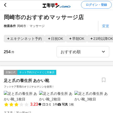
ログイン・登録
岡崎市のおすすめマッサージ店
変更
検索条件
岡崎市
マッサージ
エキテンネット予約
日祝OK
早朝OK
21時以降OK
254
件
店舗公式
ネット予約スピードくじ対象店
足と爪の養生所 あかい靴
フットケア専用のオリジナルマシンを使用！
3.23
口コミ
1件
写真
1枚
エステ
マッサージ