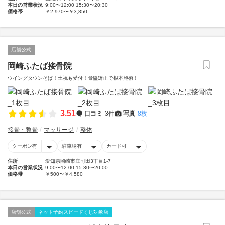
本日の営業状況
9:00〜12:00 15:30〜20:30
価格帯
￥2,970〜￥3,850
店舗公式
岡崎ふたば接骨院
ウイングタウンそば！土祝も受付！骨盤矯正で根本施術！
3.51
口コミ
3件
写真
8枚
接骨・整骨
マッサージ
整体
クーポン有
駐車場有
カード可
住所
愛知県岡崎市庄司田3丁目1-7
本日の営業状況
9:00〜12:00 15:30〜20:00
価格帯
￥500〜￥4,580
店舗公式
ネット予約スピードくじ対象店