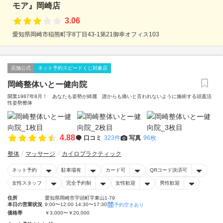
モア』岡崎店
3.06
愛知県岡崎市稲熊町字8丁目43-1第21御幸オフィス103
店舗公式
ネット予約スピードくじ対象店
岡崎整体いとー健向院
開業1987年8月！ あなたも姿勢が綺麗 誰からも痛いと言われないように施術する頭蓋活
性姿勢整体
4.88
口コミ
323件
写真
96枚
整体
マッサージ
カイロプラクティック
ネット予約
駐車場有
カード可
QRコード決済可
女性スタッフ
完全予約制
女性歓迎
男性歓迎
住所
愛知県岡崎市宇頭町字東山1-79
本日の営業状況
9:00〜12:00 14:30〜17:30
予約空きあり
価格帯
￥3,000〜￥20,000