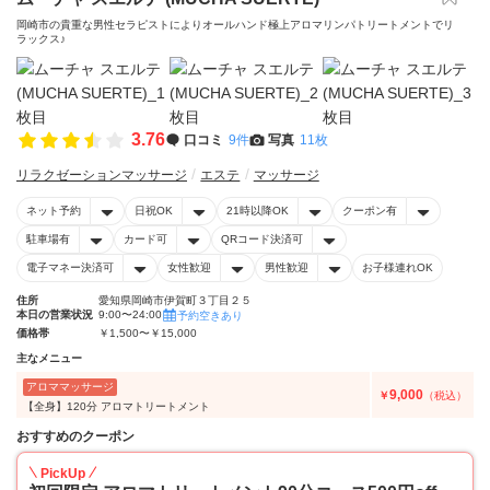
岡崎市の貴重な男性セラピストによりオールハンド極上アロマリンパトリートメントでリ
ラックス♪
3.76
口コミ
9件
写真
11枚
リラクゼーションマッサージ
エステ
マッサージ
ネット予約
日祝OK
21時以降OK
クーポン有
駐車場有
カード可
QRコード決済可
電子マネー決済可
女性歓迎
男性歓迎
お子様連れOK
住所
愛知県岡崎市伊賀町３丁目２５
本日の営業状況
9:00〜24:00
予約空きあり
価格帯
￥1,500〜￥15,000
主なメニュー
アロママッサージ
9,000
￥
（税込）
【全身】120分 アロマトリートメント
おすすめのクーポン
PickUp