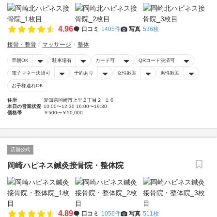
4.96
口コミ
1405件
写真
536枚
接骨・整骨
マッサージ
整体
早朝OK
駐車場有
カード可
QRコード決済可
電子マネー決済可
予約あり
女性歓迎
男性歓迎
お子様連れOK
住所
愛知県岡崎市上里２丁目２−１６
本日の営業状況
10:00〜12:30 16:00〜19:30
価格帯
￥500〜￥50,000
店舗公式
岡崎ハピネス鍼灸接骨院・整体院
4.89
口コミ
1056件
写真
511枚