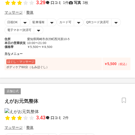
3.29
口コミ
1件
写真
3枚
マッサージ
整体
日祝OK
駐車場有
カード可
QRコード決済可
電子マネー決済可
住所
愛知県岡崎市赤渋町西河原10-5
本日の営業状況
10:00〜21:00
価格帯
￥5,500〜￥9,500
主なメニュー
ほぐし・マッサージ
5,500
￥
（税込）
ボディケア60分（もみほぐし）
店舗公式
えがお元気整体
3.43
口コミ
2件
マッサージ
整体