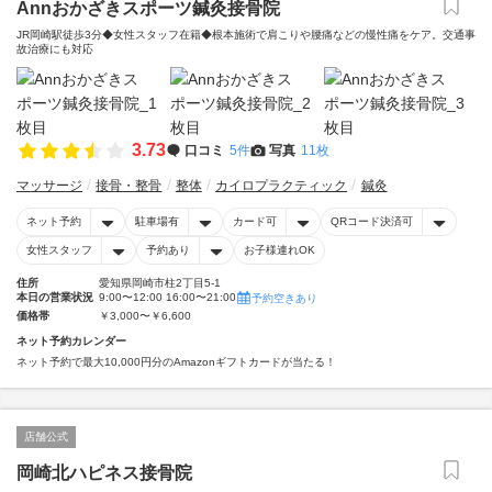
Annおかざきスポーツ鍼灸接骨院
JR岡崎駅徒歩3分◆女性スタッフ在籍◆根本施術で肩こりや腰痛などの慢性痛をケア。交通事
故治療にも対応
3.73
口コミ
5件
写真
11枚
マッサージ
接骨・整骨
整体
カイロプラクティック
鍼灸
ネット予約
駐車場有
カード可
QRコード決済可
女性スタッフ
予約あり
お子様連れOK
住所
愛知県岡崎市柱2丁目5‐1
本日の営業状況
9:00〜12:00 16:00〜21:00
予約空きあり
価格帯
￥3,000〜￥6,600
ネット予約カレンダー
ネット予約で最大10,000円分のAmazonギフトカードが当たる！
店舗公式
岡崎北ハピネス接骨院