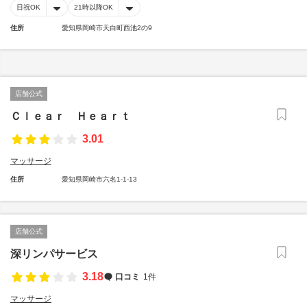
日祝OK
21時以降OK
住所
愛知県岡崎市天白町西池2の9
店舗公式
Ｃｌｅａｒ Ｈｅａｒｔ
3.01
マッサージ
住所
愛知県岡崎市六名1-1-13
店舗公式
深リンパサービス
3.18
口コミ
1件
マッサージ