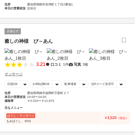
住所
愛知県岡崎市岩津町１丁目2番地1
本日の営業状況
定休日
店舗公式
癒しの神様 ぴ～あん
3.21
口コミ
1件
写真
3枚
マッサージ
日祝OK
21時以降OK
駐車場有
QRコード決済可
住所
愛知県岡崎市福岡町字新町２７
本日の営業状況
10:00〜24:00
価格帯
￥3,520〜￥12,870
主なメニュー
ほぐし・マッサージ
3,520
￥
（税込）
もみほぐし 30分