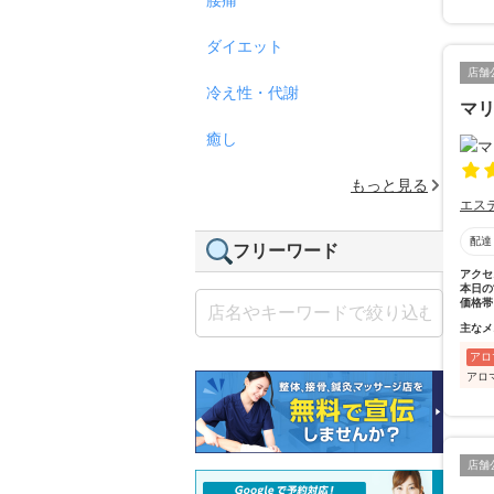
ダイエット
店舗
冷え性・代謝
マ
癒し
もっと見る
エス
配達
フリーワード
アクセ
本日の
価格帯
主なメ
アロ
アロ
店舗