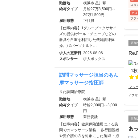
勤務地
横浜市 星川駅
スタ
給与タイプ
月給27万8,500円～
アロ
29万1,500円
ブラ
雇用形態
正社員
【仕事内容】1グループエクササイ
ズの提供(ボール・チューブなどの
器具や自重を利用した機能訓練体
店舗
操。) 2パーソナルト…
Re
求人の更新日
2026-08-06
スポンサー
求人ボックス
訪問マッサージ担当のあん
摩マッサージ指圧師
マッ
りた訪問治療院
アクセ
勤務地
横浜市 星川駅
給与タイプ
時給2,000円～3,000
円
雇用形態
業務委託
店舗
【仕事内容】健康保険適用による訪
あ
問でのマッサージ業務 ・歩行困難者
や要介護の方を対象にした施術 ・必