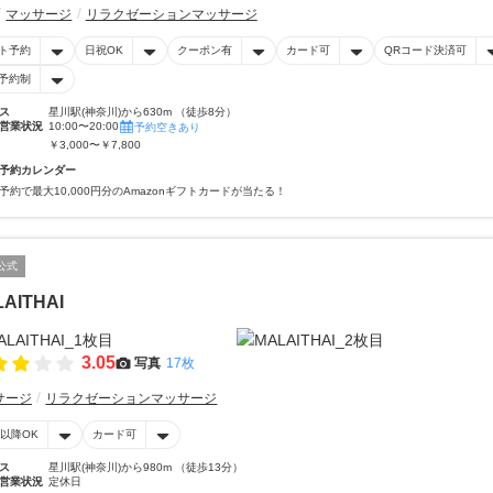
マッサージ
リラクゼーションマッサージ
ト予約
日祝OK
クーポン有
カード可
QRコード決済可
予約制
ス
星川駅(神奈川)から630m （徒歩8分）
営業状況
10:00〜20:00
予約空きあり
￥3,000〜￥7,800
予約カレンダー
予約で最大10,000円分のAmazonギフトカードが当たる！
公式
AITHAI
3.05
写真
17枚
サージ
リラクゼーションマッサージ
時以降OK
カード可
ス
星川駅(神奈川)から980m （徒歩13分）
営業状況
定休日