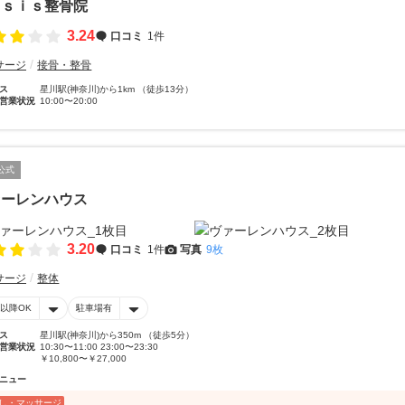
ａｓｉｓ整骨院
3.24
口コミ
1件
サージ
接骨・整骨
ス
星川駅(神奈川)から1km （徒歩13分）
営業状況
10:00〜20:00
公式
ァーレンハウス
3.20
口コミ
1件
写真
9枚
サージ
整体
時以降OK
駐車場有
ス
星川駅(神奈川)から350m （徒歩5分）
営業状況
10:30〜11:00 23:00〜23:30
￥10,800〜￥27,000
ニュー
し・マッサージ