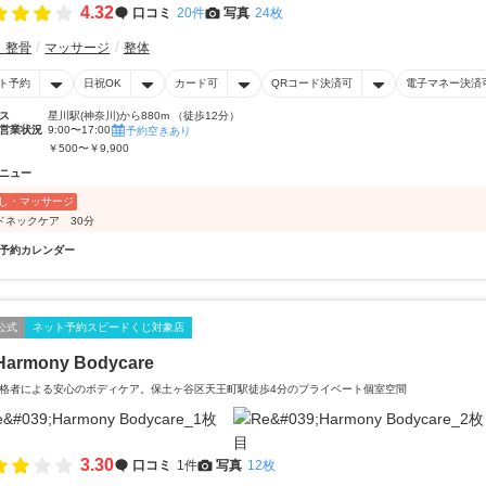
4.32
口コミ
20件
写真
24枚
・整骨
マッサージ
整体
ト予約
日祝OK
カード可
QRコード決済可
電子マネー決済
ス
星川駅(神奈川)から880m （徒歩12分）
営業状況
9:00〜17:00
予約空きあり
￥500〜￥9,900
ニュー
し・マッサージ
ドネックケア 30分
予約カレンダー
公式
ネット予約スピードくじ対象店
Harmony Bodycare
格者による安心のボディケア。保土ヶ谷区天王町駅徒歩4分のプライベート個室空間
3.30
口コミ
1件
写真
12枚