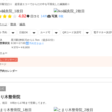
川駅北口☆ 超音波エコーでからだの中を可視化した鍼施術☆
4.02
口コミ
14件
写真
8枚
サージ
整体
鍼灸
ト予約
日祝OK
カード可
QRコード決済可
電子マネー決済
ス
星川駅(神奈川)から1.7km （徒歩22分）
営業状況
9:30〜17:00
予約空きあり
￥370〜￥8,800
ニュー
し・マッサージ
サージ
予約カレンダー
公式
まり木整骨院
、祝日 ９時から17時まで営業してます。