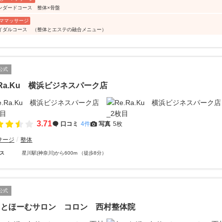
ンダードコース 整体×骨盤
ママッサージ
イダルコース （整体とエステの融合メニュー）
公式
.Ra.Ku 横浜ビジネスパーク店
3.71
口コミ
4件
写真
5枚
サージ
整体
ス
星川駅(神奈川)から600m （徒歩8分）
公式
っとほーむサロン コロン 西村整体院