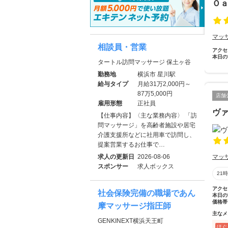
Ｏ
マッ
相談員・営業
アクセ
本日の
タートル訪問マッサージ 保土ヶ谷
勤務地
横浜市 星川駅
給与タイプ
月給31万2,000円～
87万5,000円
店舗
雇用形態
正社員
ヴ
【仕事内容】〈主な業務内容〉 「訪
問マッサージ」を高齢者施設や居宅
介護支援所などに社用車で訪問し、
提案営業するお仕事で…
求人の更新日
2026-08-06
マッ
スポンサー
求人ボックス
21
アクセ
社会保険完備の職場であん
本日の
価格帯
摩マッサージ指圧師
主なメ
GENKINEXT横浜天王町
ほぐ