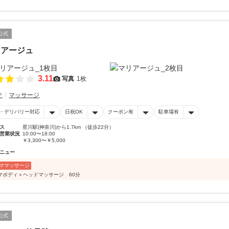
公式
リアージュ
3.11
写真
1枚
テ
マッサージ
・デリバリー対応
日祝OK
クーポン有
駐車場有
ス
星川駅(神奈川)から1.7km （徒歩22分）
営業状況
10:00〜18:00
￥3,300〜￥5,000
ニュー
ママッサージ
マボディ＋ヘッドマッサージ 60分
公式