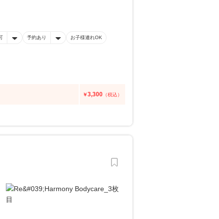
可
予約あり
お子様連れOK
3,300
￥
（税込）