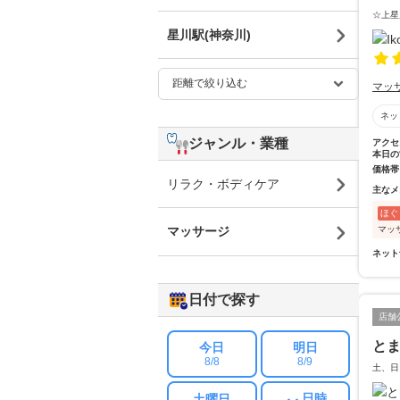
☆上星
星川駅(神奈川)
マッ
ネッ
ジャンル・業種
アクセ
本日の
価格帯
リラク・ボディケア
主なメ
ほぐ
マッ
マッサージ
ネット
日付で探す
店舗
と
今日
明日
8/8
8/9
土、日
日時
土曜日