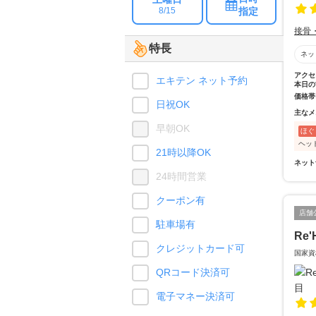
指定
8/15
接骨
特長
ネッ
アクセ
エキテン ネット予約
本日の
価格帯
日祝OK
主なメ
早朝OK
ほぐ
ヘッ
21時以降OK
ネット
24時間営業
クーポン有
店舗
駐車場有
Re'
クレジットカード可
国家資
QRコード決済可
電子マネー決済可