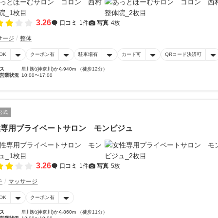
3.26
口コミ
1件
写真
4枚
サージ
整体
OK
クーポン有
駐車場有
カード可
QRコード決済可
ス
星川駅(神奈川)から940m （徒歩12分）
営業状況
10:00〜17:00
公式
性専用プライベートサロン モンビジュ
3.26
口コミ
1件
写真
5枚
テ
マッサージ
OK
クーポン有
ス
星川駅(神奈川)から860m （徒歩11分）