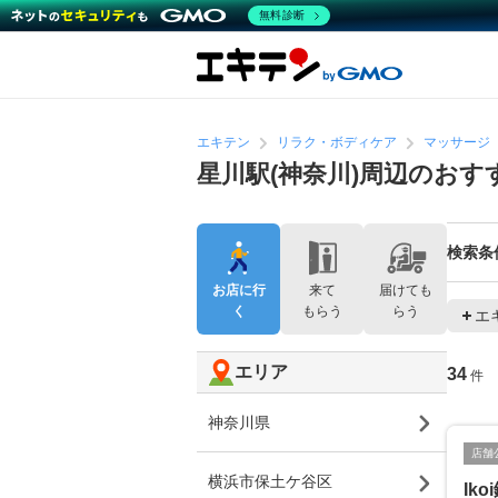
無料診断
エキテン
リラク・ボディケア
マッサージ
星川駅(神奈川)周辺のお
検索条
お店に行
来て
届けても
く
もらう
らう
エ
エリア
34
件
神奈川県
店舗
横浜市保土ケ谷区
Ik