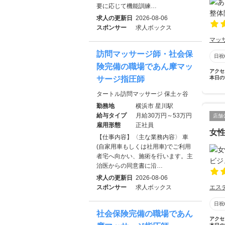
要に応じて機能訓練…
求人の更新日
2026-08-06
スポンサー
求人ボックス
マッ
訪問マッサージ師・社会保
日祝
険完備の職場であん摩マッ
アクセ
サージ指圧師
本日の
タートル訪問マッサージ 保土ヶ谷
勤務地
横浜市 星川駅
給与タイプ
月給30万円～53万円
店舗
雇用形態
正社員
女
【仕事内容】〈主な業務内容〉 車
(自家用車もしくは社用車)でご利用
者宅へ向かい、施術を行います。主
治医からの同意書に沿…
求人の更新日
2026-08-06
スポンサー
求人ボックス
エス
日祝
社会保険完備の職場であん
アクセ