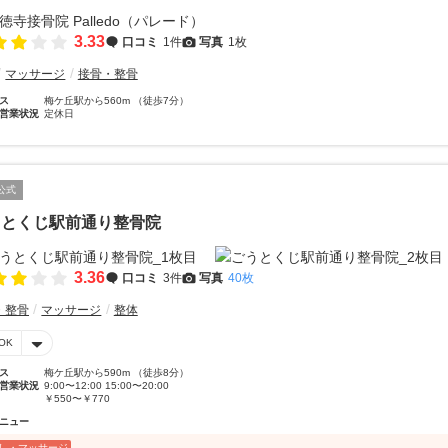
3.33
口コミ
1件
写真
1枚
マッサージ
接骨・整骨
ス
梅ケ丘駅から560m （徒歩7分）
営業状況
定休日
公式
うとくじ駅前通り整骨院
3.36
口コミ
3件
写真
40枚
・整骨
マッサージ
整体
OK
ス
梅ケ丘駅から590m （徒歩8分）
営業状況
9:00〜12:00 15:00〜20:00
￥550〜￥770
ニュー
し・マッサージ