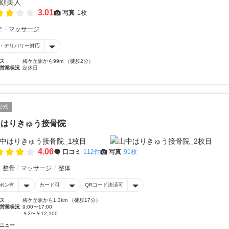
3.01
写真
1枚
テ
マッサージ
・デリバリー対応
ス
梅ケ丘駅から99m （徒歩2分）
営業状況
定休日
公式
中はりきゅう接骨院
4.06
口コミ
112件
写真
91枚
・整骨
マッサージ
整体
ポン有
カード可
QRコード決済可
ス
梅ケ丘駅から1.3km （徒歩17分）
営業状況
9:00〜17:00
￥2〜￥12,100
ニュー