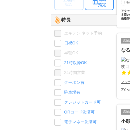
日祝
指定
8/15
アクセ
本日の
価格帯
特長
エキテン ネット予約
店舗
日祝OK
な
早朝OK
21時以降OK
24時間営業
マッ
クーポン有
アクセ
駐車場有
クレジットカード可
QRコード決済可
店舗
小
電子マネー決済可