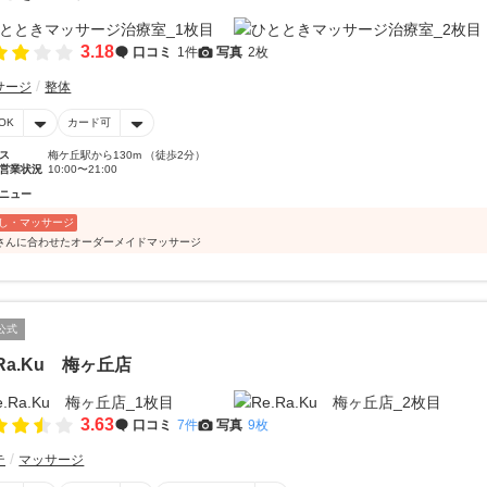
3.18
口コミ
1件
写真
2枚
サージ
整体
OK
カード可
ス
梅ケ丘駅から130m （徒歩2分）
営業状況
10:00〜21:00
ニュー
し・マッサージ
さんに合わせたオーダーメイドマッサージ
公式
.Ra.Ku 梅ヶ丘店
3.63
口コミ
7件
写真
9枚
テ
マッサージ