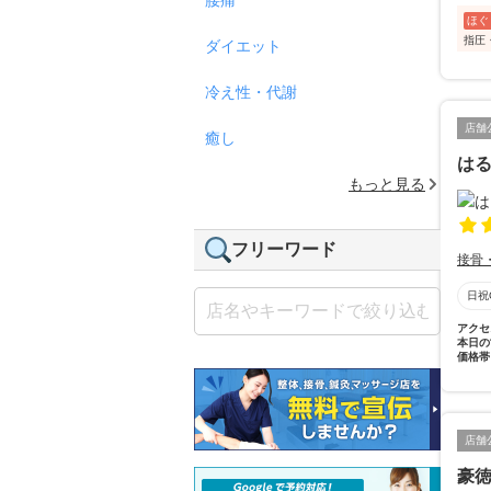
ほぐ
指圧
ダイエット
冷え性・代謝
店舗
癒し
は
もっと見る
フリーワード
接骨
日祝
アクセ
本日の
価格帯
店舗
豪徳