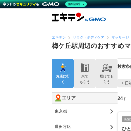
無料診断
エキテン
リラク・ボディケア
マッサージ
梅ケ丘駅周辺のおすすめ
検索条
お店に行
来て
届けても
く
もらう
らう
日
エリア
24
件
東京都
店舗
世田谷区
ひ