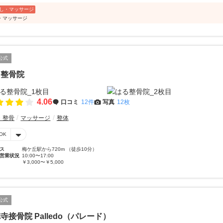
し・マッサージ
・マッサージ
公式
る整骨院
4.06
口コミ
12件
写真
12枚
・整骨
マッサージ
整体
OK
ス
梅ケ丘駅から720m （徒歩10分）
営業状況
10:00〜17:00
￥3,000〜￥5,000
公式
寺接骨院 Palledo（パレード）