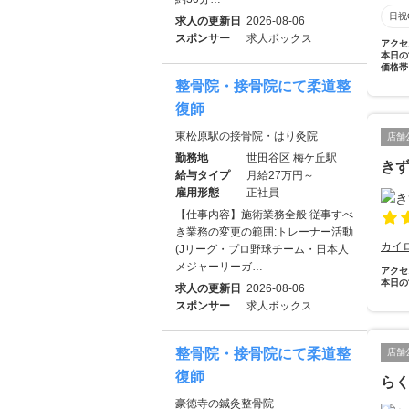
日祝
求人の更新日
2026-08-06
スポンサー
求人ボックス
アクセ
本日の
価格帯
整骨院・接骨院にて柔道整
復師
東松原駅の接骨院・はり灸院
店舗
勤務地
世田谷区 梅ケ丘駅
き
給与タイプ
月給27万円～
雇用形態
正社員
【仕事内容】施術業務全般 従事すべ
き業務の変更の範囲:トレーナー活動
カイ
(Jリーグ・プロ野球チーム・日本人
メジャーリーガ…
アクセ
本日の
求人の更新日
2026-08-06
スポンサー
求人ボックス
整骨院・接骨院にて柔道整
店舗
復師
ら
豪徳寺の鍼灸整骨院