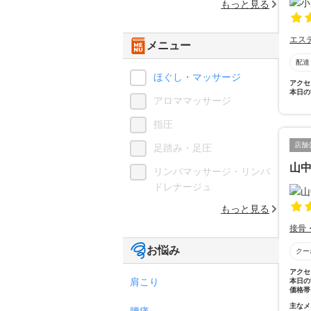
もっと見る
エス
メニュー
配達
ほぐし・マッサージ
アクセ
本日の
アロママッサージ
指圧
店舗
足踏み・足圧
山
リンパマッサージ・リンパ
ドレナージュ
もっと見る
接骨
お悩み
クー
アクセ
肩こり
本日の
価格帯
主なメ
腰痛