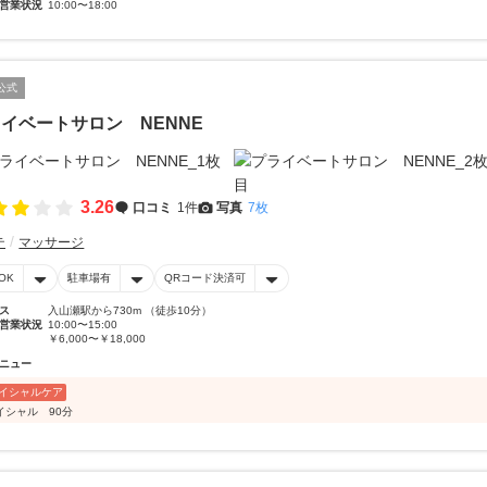
営業状況
10:00〜18:00
公式
イベートサロン NENNE
3.26
口コミ
1件
写真
7枚
テ
マッサージ
OK
駐車場有
QRコード決済可
ス
入山瀬駅から730m （徒歩10分）
営業状況
10:00〜15:00
￥6,000〜￥18,000
ニュー
イシャルケア
イシャル 90分