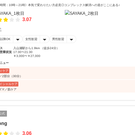
時間：10時～21時》本気で変わりたい方必見◎コンプレックス解消への道がここにある♪
3.07
テ
時以降OK
女性歓迎
男性歓迎
ス
入山瀬駅から1.9km （徒歩24分）
営業状況
17:30〜21:30
￥3,000〜￥27,000
ニュー
ィケア
／2部分（30分）
イシャルケア
ズマ／肌ケア
公式
ong
3.06