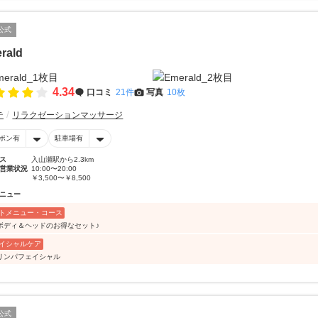
公式
rald
4.34
口コミ
21件
写真
10枚
テ
リラクゼーションマッサージ
ポン有
駐車場有
ス
入山瀬駅から2.3km
営業状況
10:00〜20:00
￥3,500〜￥8,500
ニュー
トメニュー・コース
ボディ＆ヘッドのお得なセット♪
イシャルケア
リンパフェイシャル
公式