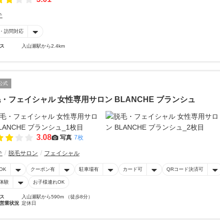
テ
・訪問対応
ス
入山瀬駅から2.4km
公式
・フェイシャル 女性専用サロン BLANCHE ブランシュ
3.08
写真
7枚
テ
脱毛サロン
フェイシャル
OK
クーポン有
駐車場有
カード可
QRコード決済可
体験
お子様連れOK
ス
入山瀬駅から590m （徒歩8分）
営業状況
定休日