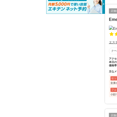
店舗
Eme
エス
クー
アクセ
本日の
価格帯
主なメ
セッ
全身
フェ
小顔
店舗