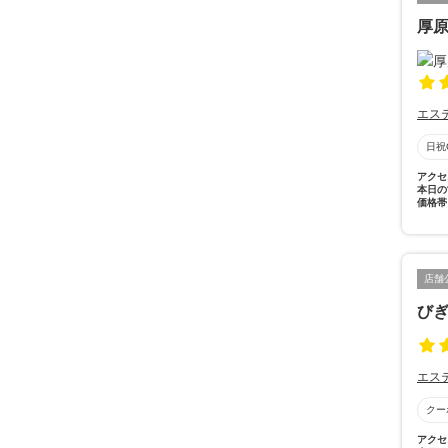
厚
エス
日祝
アクセ
本日の
価格帯
店舗
び
エス
クー
アクセ