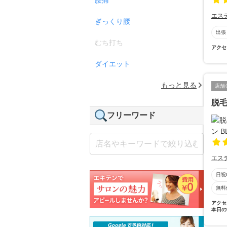
エス
ぎっくり腰
出張
むち打ち
アクセ
ダイエット
もっと見る
店舗
脱毛
フリーワード
エス
日祝
無料
アクセ
本日の