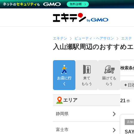
無料診断
エキテン
ビューティ・ヘアサロン
エステ
入山瀬駅周辺のおすすめ
検索条
お店に行
来て
届けても
く
もらう
らう
日
エリア
21
件
静岡県
店舗
富士市
SA