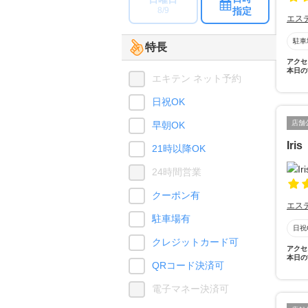
指定
8/9
エス
駐車
特長
アクセ
本日の
エキテン ネット予約
日祝OK
店舗
早朝OK
Ir
21時以降OK
24時間営業
クーポン有
エス
駐車場有
日祝
クレジットカード可
アクセ
本日の
QRコード決済可
電子マネー決済可