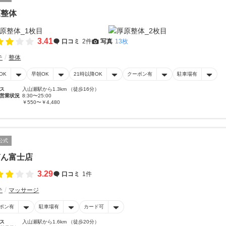
原整体
3.41
口コミ
2件
写真
13枚
テ
整体
OK
早朝OK
21時以降OK
クーポン有
駐車場有
ス
入山瀬駅から1.3km （徒歩16分）
営業状況
8:30〜25:00
￥550〜￥4,480
公式
ぎん富士店
3.29
口コミ
1件
テ
マッサージ
ポン有
駐車場有
カード可
ス
入山瀬駅から1.6km （徒歩20分）