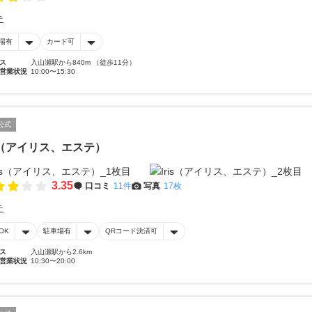
テ
場有
カード可
ス
入山瀬駅から840m （徒歩11分）
営業状況
10:00〜15:30
公式
is（アイリス、エステ）
3.35
口コミ
11件
写真
17枚
テ
OK
駐車場有
QRコード決済可
ス
入山瀬駅から2.6km
営業状況
10:30〜20:00