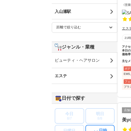
《営業
入山瀬駅
エス
21
ジャンル・業種
アクセ
本日の
価格帯
ビューティ・ヘアサロン
主なメ
ボデ
EMS
エステ
フェ
プラ
日付で探す
店舗
今日
明日
8/7
8/8
美y
日時
日曜日