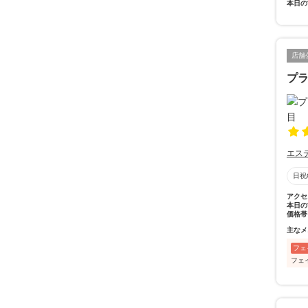
本日の
店舗
プラ
エス
日祝
アクセ
本日の
価格帯
主なメ
フェ
フェ