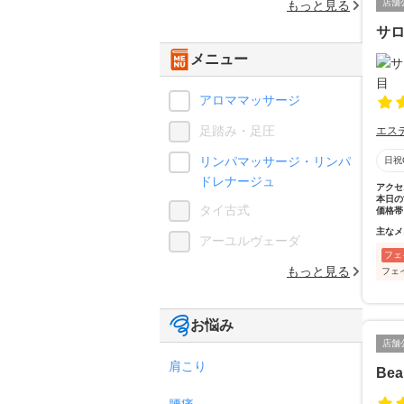
店舗
もっと見る
サ
メニュー
アロママッサージ
足踏み・足圧
エス
リンパマッサージ・リンパ
日祝
ドレナージュ
アクセ
本日の
タイ古式
価格帯
主なメ
アーユルヴェーダ
フェ
もっと見る
フェ
お悩み
店舗
肩こり
Bea
腰痛