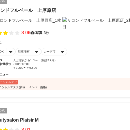
公式
ロンドフルベール 上厚原店
3.06
写真
3枚
テ
OK
駐車場有
カード可
ス
入山瀬駅から1.5km （徒歩19分）
営業状況
9:00〜18:00
￥2,200〜￥6,600
ニュー
イシャルケア
イシャルエステ(初回・メンバー価格)
公式
utysalon Plaisir M
3.01