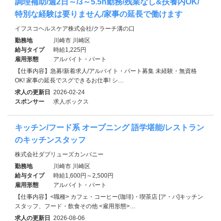
調理補助/週2日～/3～5.5h勤務/残業なし&扶養内OK/
特別な経験は要りません/家事の延長で働けます
イフスコヘルスケア株式会社/クラーチ溝の口
勤務地
川崎市 川崎区
給与タイプ
時給1,225円
雇用形態
アルバイト・パート
【仕事内容】急募!新着求人/アルバイト・パート募集 未経験・無資格
OK! 家事の延長でスグできるお仕事! シ…
求人の更新日
2026-02-24
スポンサー
求人ボックス
キッチン/フード系 オープニング 語学堪能/レストラン
のキッチンスタッフ
株式会社ダブリューズカンパニー
勤務地
川崎市 川崎区
給与タイプ
時給1,600円～2,500円
雇用形態
アルバイト・パート
【仕事内容】<職種> カフェ・コーヒー(珈琲)・喫茶店 [ア・パ]キッチン
スタッフ、フード・飲食その他 <雇用形態>…
求人の更新日
2026-08-06