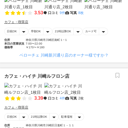
3.53
口コミ
9件
写真
8枚
カフェ・喫茶店
日祝OK
早朝OK
21時以降OK
カード可
住所
神奈川県川崎市川崎区南町１−１
本日の営業状況
7:00〜22:00
価格帯
￥170〜￥180
ベローチェ 川崎新川通り店のオーナー様ですか？
カフェ・ハイチ 川崎ルフロン店
3.39
口コミ
4件
写真
2枚
カフェ・喫茶店
日祝OK
21時以降OK
駐車場有
住所
神奈川県川崎市川崎区日進町１－１１