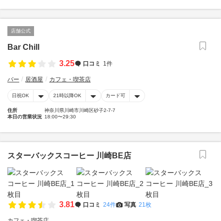
店舗公式
Bar Chill
3.25
口コミ
1件
バー
居酒屋
カフェ・喫茶店
日祝OK
21時以降OK
カード可
住所
神奈川県川崎市川崎区砂子2-7-7
本日の営業状況
18:00〜29:30
スターバックスコーヒー 川崎BE店
3.81
口コミ
24件
写真
21枚
カフェ・喫茶店