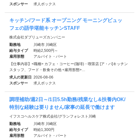
スポンサー
求人ボックス
キッチン/フード系 オープニング モーニングビュッ
フェの語学堪能キッチンSTAFF
株式会社ダブリューズカンパニー
勤務地
川崎市 川崎区
給与タイプ
時給2,500円～
雇用形態
アルバイト・パート
【仕事内容】<職種> カフェ・コーヒー(珈琲)・喫茶店 [ア・パ]キッチン
スタッフ、フード・飲食その他 <雇用形態>…
求人の更新日
2026-08-06
スポンサー
求人ボックス
調理補助/週2日～/1日5.5h勤務/残業なし&扶養内OK/
特別な経験は要りません/家事の延長で働けます
イフスコヘルスケア株式会社/グランフォレスト川崎
勤務地
川崎市 川崎区
給与タイプ
時給1,300円
雇用形態
アルバイト・パート