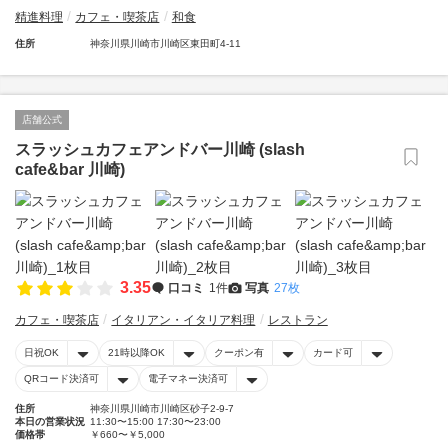
精進料理
カフェ・喫茶店
和食
住所
神奈川県川崎市川崎区東田町4-11
店舗公式
スラッシュカフェアンドバー川崎 (slash
cafe&bar 川崎)
3.35
口コミ
1件
写真
27枚
カフェ・喫茶店
イタリアン・イタリア料理
レストラン
日祝OK
21時以降OK
クーポン有
カード可
QRコード決済可
電子マネー決済可
住所
神奈川県川崎市川崎区砂子2-9-7
本日の営業状況
11:30〜15:00 17:30〜23:00
価格帯
￥660〜￥5,000