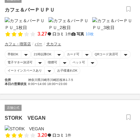
カフェ＆バーＰＵＰＵ
3.27
口コミ
1件
写真
10枚
カフェ・喫茶店
バー
犬カフェ
早朝OK
21時以降OK
カード可
QRコード決済可
電子マネー決済可
喫煙可
ペット可
イートインスペースあり
お子様連れOK
住所
神奈川県川崎市川崎区桜本1-7-5
本日の営業状況
8:00〜14:00 18:00〜23:00
店舗公式
STORK VEGAN
3.20
口コミ
1件