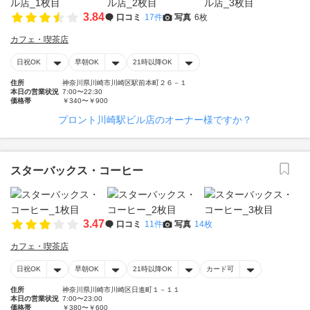
3.84
口コミ
17件
写真
6枚
カフェ・喫茶店
日祝OK
早朝OK
21時以降OK
住所
神奈川県川崎市川崎区駅前本町２６－１
本日の営業状況
7:00〜22:30
価格帯
￥340〜￥900
プロント川崎駅ビル店のオーナー様ですか？
スターバックス・コーヒー
3.47
口コミ
11件
写真
14枚
カフェ・喫茶店
日祝OK
早朝OK
21時以降OK
カード可
住所
神奈川県川崎市川崎区日進町１－１１
本日の営業状況
7:00〜23:00
価格帯
￥380〜￥600