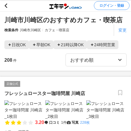
ログイン・登録
川崎市川崎区のおすすめカフェ・喫茶店
変更
検索条件
川崎市川崎区
カフェ・喫茶店
日祝OK
早朝OK
21時以降OK
24時間営業
208
件
店舗公式
フレッシュロースター珈琲問屋 川崎店
3.20
口コミ
1件
写真
228枚