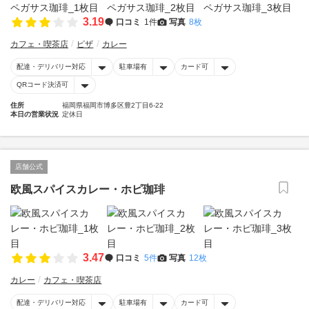
3.19
口コミ
1件
写真
8枚
カフェ・喫茶店
ピザ
カレー
配達・デリバリー対応
駐車場有
カード可
QRコード決済可
住所
福岡県福岡市博多区豊2丁目6-22
本日の営業状況
定休日
店舗公式
欧風スパイスカレー・ホピ珈琲
3.47
口コミ
5件
写真
12枚
カレー
カフェ・喫茶店
配達・デリバリー対応
駐車場有
カード可