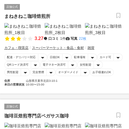
店舗公式
まねきねこ珈琲焙煎所
3.27
口コミ
1件
写真
22枚
カフェ・喫茶店
スーパーマーケット・食品・食材
雑貨
配達・デリバリー対応
日祝OK
駐車場有
カード可
QRコード決済可
電子マネー決済可
女性歓迎
男性歓迎
完全禁煙
オーダーメイド
お子様連れOK
住所
山形県天童市北目3-10-1
本日の営業状況
10:00〜15:00
店舗公式
珈琲豆焙煎専門店ペガサス珈琲