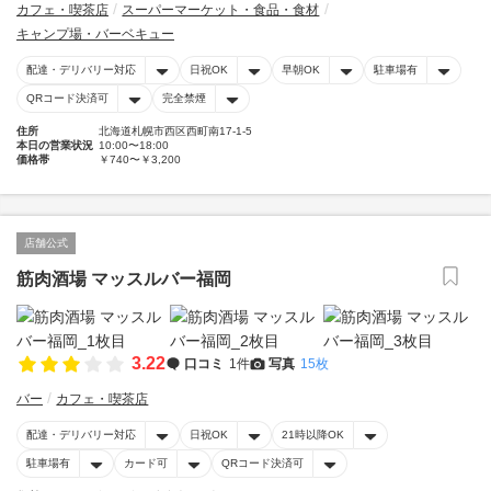
カフェ・喫茶店
スーパーマーケット・食品・食材
キャンプ場・バーベキュー
配達・デリバリー対応
日祝OK
早朝OK
駐車場有
QRコード決済可
完全禁煙
住所
北海道札幌市西区西町南17-1-5
本日の営業状況
10:00〜18:00
価格帯
￥740〜￥3,200
店舗公式
筋肉酒場 マッスルバー福岡
3.22
口コミ
1件
写真
15枚
バー
カフェ・喫茶店
配達・デリバリー対応
日祝OK
21時以降OK
駐車場有
カード可
QRコード決済可