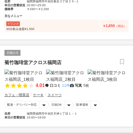
住所
福岡県福岡市中央区春吉３丁目２５−１
本日の営業状況
20:00〜25:00
価格帯
￥330〜￥2,200
主なメニュー
ドリンク
1,650
￥
（税込）
30分飲み放題¥1,500
店舗公式
菊竹珈琲堂アクロス福岡店
4.01
口コミ
11件
写真
5枚
カフェ・喫茶店
ケーキ
スイーツ
配達・デリバリー対応
日祝OK
駐車場有
住所
福岡県福岡市中央区天神１丁目１－１
本日の営業状況
10:00〜19:00