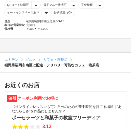
QRコード決済可
電子マネー決済可
完全禁煙
イートインスペースあり
お子様連れOK
住所
福岡県福岡市南区塩原3-3-13
本日の営業状況
定休日
価格帯
￥400〜￥1,000
エキテン
グルメ
カフェ・喫茶店
福岡県福岡市南区に配達・デリバリー可能なカフェ・喫茶店
お近くのお店
値引
クーポン利用でお得に
《オンラインレッスンも可》自分のための夢中時間を持てる場所｜“あ
なたらしさ”を作品にしませんか？
ポーセラーツと和菓子の教室フリーディア
3.13