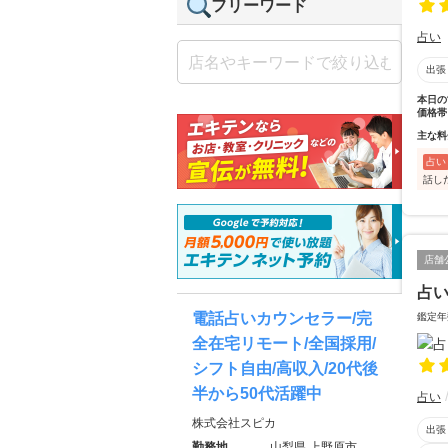
フリーワード
占い
出張
本日の
価格帯
主な料
占い
話し
店舗
占い
電話占いカウンセラー/完
鑑定年
全在宅リモート/全国採用/
シフト自由/高収入/20代後
半から50代活躍中
占い
株式会社スピカ
出張
勤務地
山梨県 上野原市