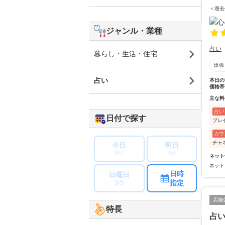
＜過去
ジャンル・業種
占い
暮らし・生活・住宅
出張
占い
本日の
価格帯
主な料
占い
日付で探す
プレ
カウ
チャ
今日
明日
8/7
8/8
ネット
ネット
日時
日曜日
指定
8/9
店舗
特長
占い