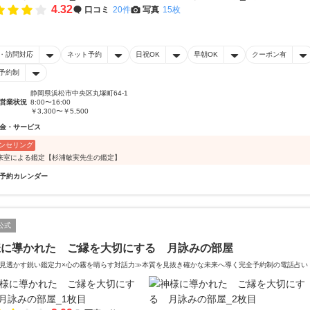
4.32
口コミ
20件
写真
15枚
・訪問対応
ネット予約
日祝OK
早朝OK
クーポン有
予約制
静岡県浜松市中央区丸塚町64-1
営業状況
8:00〜16:00
￥3,300〜￥5,500
金・サービス
ンセリング
来室による鑑定【杉浦敏実先生の鑑定】
予約カレンダー
公式
様に導かれた ご縁を大切にする 月詠みの部屋
見透かす鋭い鑑定力×心の霧を晴らす対話力≫本質を見抜き確かな未来へ導く完全予約制の電話占い