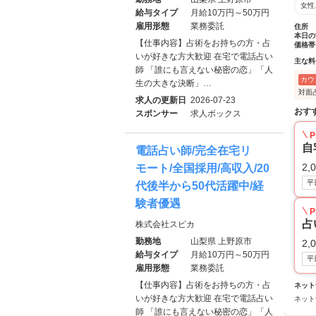
女性
給与タイプ
月給10万円～50万円
雇用形態
業務委託
住所
本日の
【仕事内容】占術をお持ちの方・占
価格帯
いが好きな方大歓迎 在宅で電話占い
主な料
師 「誰にも言えない秘密の恋」「人
カウ
生の大きな決断」…
対面
求人の更新日
2026-07-23
おす
スポンサー
求人ボックス
P
自
電話占い師/完全在宅リ
2,
モート/全国採用/高収入/20
平
代後半から50代活躍中/経
験者優遇
P
占
株式会社スピカ
勤務地
山梨県 上野原市
2,
給与タイプ
月給10万円～50万円
平
雇用形態
業務委託
【仕事内容】占術をお持ちの方・占
ネット
いが好きな方大歓迎 在宅で電話占い
ネット
師 「誰にも言えない秘密の恋」「人