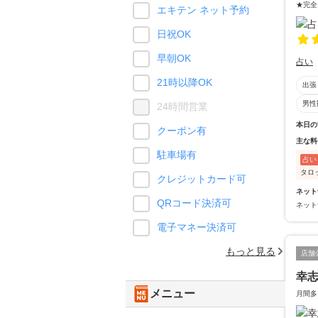
★完全
エキテン ネット予約
日祝OK
早朝OK
占い
21時以降OK
出張
男性
24時間営業
本日の
クーポン有
主な料
駐車場有
占い
タロ
クレジットカード可
ネット
QRコード決済可
ネット
電子マネー決済可
もっと見る
店舗
幸志
メニュー
月間多