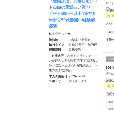
「全国採用」完全在宅シフ
世にも
ト自由の電話占い師/リ
ピート率80%以上/20代後
半から50代活躍中/経験者
占い
優遇
出張
株式会社スピカ
本日の
勤務地
山梨県 上野原市
給与タイプ
月給10万円～50万円
雇用形態
業務委託
【仕事内容】占術をお持ちの方・占
店舗
いが好きな方大歓迎 在宅で電話占い
師 「誰にも言えない秘密の恋」「人
Rei
生の大きな決断」…
🌈ᵕ
求人の更新日
2026-07-24
スポンサー
求人ボックス
心理
出張
女性