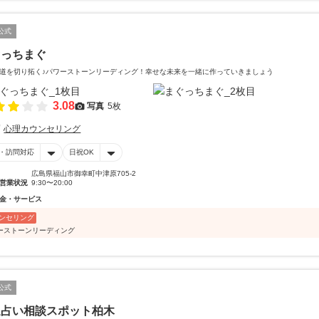
公式
ぐっちまぐ
道を切り拓く♪パワーストーンリーディング！幸せな未来を一緒に作っていきましょう
3.08
写真
5枚
心理カウンセリング
・訪問対応
日祝OK
広島県福山市御幸町中津原705-2
営業状況
9:30〜20:00
金・サービス
ンセリング
ーストーンリーディング
公式
運占い相談スポット柏木