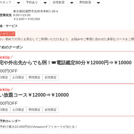
スタッフ
予約あり
女性歓迎
男性歓迎
東京都武蔵野市吉祥寺本町1-38-4
営業状況
9:00〜23:00
￥3,000〜￥55,000
金・サービス
ンセリング
占い 初めての方にも安心してご利用いただけるよう、お悩みやご希望に合わせた多彩なコースをご
すめのクーポン
ickUp
宅や外出先からでも🆗！👑電話鑑定80分￥12000円⇒￥10000
000円OFF
日限定
土日限定
男性限定
女性限定
ickUp
い放題コース￥12000⇒￥10000
000円OFF
日限定
土日限定
男性限定
女性限定
予約カレンダー
予約で最大10,000円分のAmazonギフトカードが当たる！