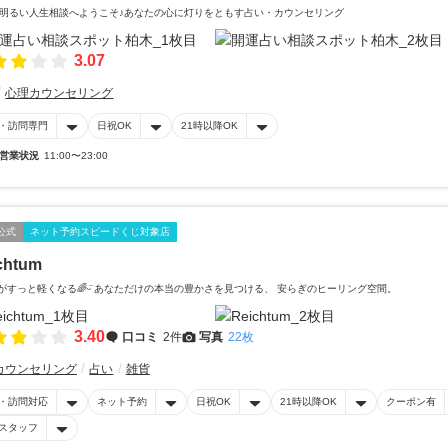
明るい人生相談へようこそ♪あなたの心に灯りをともす占い・カウンセリング
3.07
心理カウンセリング
・訪問専門
日祝OK
21時以降OK
営業状況
11:00〜23:00
公式
ネット予約スピードくじ対象店
chtum
̈*心がすっと軽くなる🌈ᵕ̈ あなただけの本当の豊かさを見つける、 安らぎのヒーリング空間。
3.40
口コミ
2件
写真
22枚
カウンセリング
占い
雑貨
・訪問対応
ネット予約
日祝OK
21時以降OK
クーポン有
スタッフ