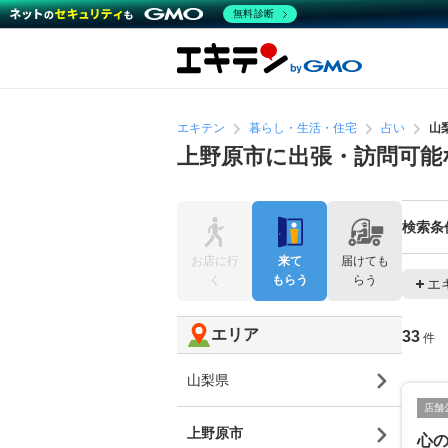
無料診断
エキテン
暮らし・生活・住宅
占い
山
上野原市に出張・訪問可能
検索条
お店に行
来て
届けても
く
もらう
らう
エ
エリア
33
件
山梨県
店舗
上野原市
心の