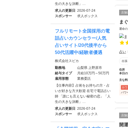
生の大きな決断」…
求人の更新日
2026-07-24
店舗
スポンサー
求人ボックス
ま
運命の
フルリモート全国採用の電
話占いカウンセラー/人気
占いサイト/20代後半から
占い
50代活躍中/経験者優遇
株式会社スピカ
出張
勤務地
山梨県 上野原市
住所
給与タイプ
月給10万円～50万円
本日の
雇用形態
業務委託
主な料
【仕事内容】占術をお持ちの方・占
カウ
いが好きな方大歓迎 在宅で電話占い
パワ
師 「誰にも言えない秘密の恋」「人
生の大きな決断」…
求人の更新日
2026-07-24
スポンサー
求人ボックス
店舗
開