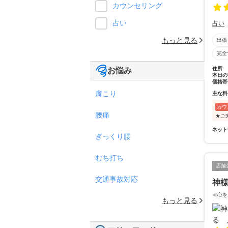
カウンセリング
占い
占い
もっと見る
出張
完全
住所
お悩み
本日の
価格帯
肩こり
主な料
カウ
腰痛
★ご
ネット
ぎっくり腰
むち打ち
店舗
交通事故対応
神
≪心を
もっと見る