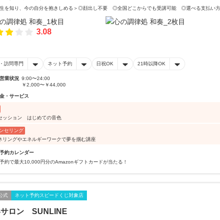
生を知り、今の自分を抱きしめる＞◎顔出し不要 ◎全国どこからでも受講可能 ◎選べる支払い
3.08
・訪問専門
ネット予約
日祝OK
21時以降OK
営業状況
9:00〜24:00
￥2,000〜￥44,000
金・サービス
セッション はじめての音色
ンセリング
ネリングやエネルギーワークで夢を掴む講座
予約カレンダー
予約で最大10,000円分のAmazonギフトカードが当たる！
公式
ネット予約スピードくじ対象店
サロン SUNLINE