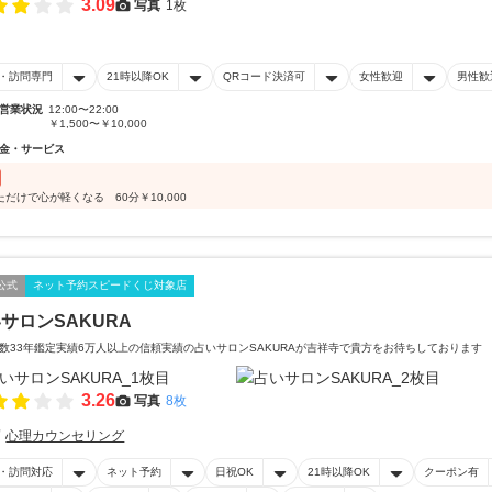
3.09
写真
1枚
・訪問専門
21時以降OK
QRコード決済可
女性歓迎
男性歓
営業状況
12:00〜22:00
￥1,500〜￥10,000
金・サービス
ただけで心が軽くなる 60分￥10,000
公式
ネット予約スピードくじ対象店
サロンSAKURA
数33年鑑定実績6万人以上の信頼実績の占いサロンSAKURAが吉祥寺で貴方をお待ちしております
3.26
写真
8枚
心理カウンセリング
・訪問対応
ネット予約
日祝OK
21時以降OK
クーポン有