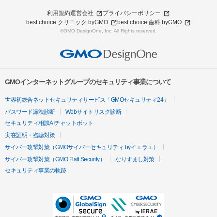
利用規約
運営会社
プライバシーポリシー
best choice クリニック byGMO
best choice 歯科 byGMO
©GMO DesignOne, Inc. All Rights reserved.
GMOインターネットグループのセキュリティ事業について
世界初総合ネットセキュリティサービス「GMOセキュリティ24」
パスワード漏洩診断
Webサイトリスク診断
セキュリティ相談AIチャットボット
実在証明・盗聴対策
サイバー攻撃対策（GMOサイバーセキュリティ byイエラエ）
サイバー攻撃対策（GMO Flatt Security）
なりすまし対策
セキュリティ事業の軌跡