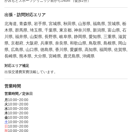
かみもとスポーツクリニック前から140m （徒歩2分）
出張・訪問対応エリア
北海道, 青森県, 岩手県, 宮城県, 秋田県, 山形県, 福島県, 茨城県, 栃
木県, 群馬県, 埼玉県, 千葉県, 東京都, 神奈川県, 新潟県, 富山県, 石
川県, 福井県, 山梨県, 長野県, 岐阜県, 静岡県, 愛知県, 三重県, 滋賀
県, 京都府, 大阪府, 兵庫県, 奈良県, 和歌山県, 鳥取県, 島根県, 岡山
県, 広島県, 山口県, 徳島県, 香川県, 愛媛県, 高知県, 福岡県, 佐賀県,
長崎県, 熊本県, 大分県, 宮崎県, 鹿児島県, 沖縄県
対応エリア補足
出張交通費実費頂戴しています。
営業時間
営業時間／定休日
月
10:00~20:00
火
10:00~20:00
水
10:00~20:00
木
10:00~20:00
金
10:00~20:00
土
10:00~20:00
日
10:00~20:00
祝
10:00~20:00