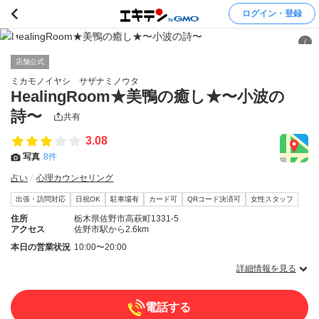
ログイン・登録
/
店舗公式
ミカモノイヤシ サザナミノウタ
HealingRoom★美鴨の癒し★〜小波の
詩〜
共有
3.08
写真
8件
占い
心理カウンセリング
出張・訪問対応
日祝OK
駐車場有
カード可
QRコード決済可
女性スタッフ
住所
栃木県佐野市高萩町1331-5
アクセス
佐野市駅から2.6km
本日の営業状況
10:00〜20:00
詳細情報を見る
電話する