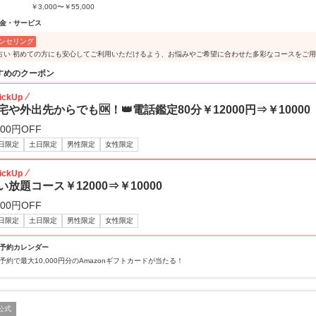
￥3,000〜￥55,000
金・サービス
ンセリング
占い 初めての方にも安心してご利用いただけるよう、お悩みやご希望に合わせた多彩なコースをご
すめのクーポン
ickUp
宅や外出先からでも🆗！👑電話鑑定80分￥12000円⇒￥10000
000円OFF
日限定
土日限定
男性限定
女性限定
ickUp
い放題コース￥12000⇒￥10000
000円OFF
日限定
土日限定
男性限定
女性限定
予約カレンダー
予約で最大10,000円分のAmazonギフトカードが当たる！
公式