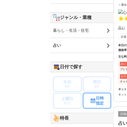
＜過去
ジャンル・業種
占い
暮らし・生活・住宅
出張
占い
本日の
価格帯
主な料
占い
日付で探す
プレ
カウ
今日
明日
チャ
8/8
8/9
ネット
ネット
日時
土曜日
指定
8/15
店舗
特長
占い