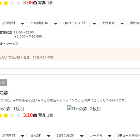
3.09
写真
1枚
・訪問専門
21時以降OK
QRコード決済可
女性歓迎
男性歓
営業状況
12:00〜22:00
￥1,500〜￥10,000
金・サービス
ただけで心が軽くなる 60分￥10,000
公式
nの森
にいながら本格鑑定が受けられる◎電話＆オンラインで、心の声にじっくり耳を傾けます。
3.10
写真
1枚
・訪問専門
日祝OK
21時以降OK
カード可
QRコード決済