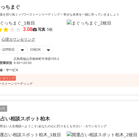
ぐっちまぐ
道を切り拓く♪パワーストーンリーディング！幸せな未来を一緒に作っていきましょう
3.08
写真
5枚
心理カウンセリング
・訪問対応
日祝OK
広島県福山市御幸町中津原705-2
営業状況
9:30〜20:00
金・サービス
ンセリング
ーストーンリーディング
公式
運占い相談スポット柏木
明るい人生相談へようこそ♪あなたの心に灯りをともす占い・カウンセリング