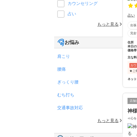
カウンセリング
占い
占い
もっと見る
出張
完全
お悩み
住所
本日の
価格帯
肩こり
主な料
カウ
腰痛
★ご
ネット
ぎっくり腰
むち打ち
店舗
交通事故対応
神
≪心を
もっと見る