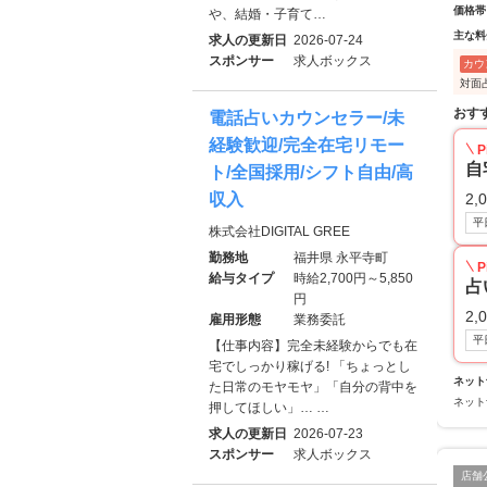
価格帯
や、結婚・子育て…
主な料
求人の更新日
2026-07-24
スポンサー
求人ボックス
カウ
対面
おす
電話占いカウンセラー/未
経験歓迎/完全在宅リモー
P
自
ト/全国採用/シフト自由/高
2,
収入
平
株式会社DIGITAL GREE
勤務地
福井県 永平寺町
P
給与タイプ
時給2,700円～5,850
占
円
2,
雇用形態
業務委託
平
【仕事内容】完全未経験からでも在
宅でしっかり稼げる! 「ちょっとし
ネット
た日常のモヤモヤ」「自分の背中を
ネット
押してほしい」… …
求人の更新日
2026-07-23
スポンサー
求人ボックス
店舗