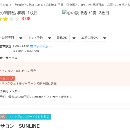
生を知り、今の自分を抱きしめる＞◎顔出し不要 ◎全国どこからでも受講可能 ◎選べる支払い
3.08
・訪問専門
ネット予約
日祝OK
21時以降OK
営業状況
9:00〜24:00
予約空きあり
￥2,000〜￥44,000
金・サービス
セッション はじめての音色
ンセリング
ネリングやエネルギーワークで夢を掴む講座
予約カレンダー
予約で最大10,000円分のAmazonギフトカードが当たる！
公式
ネット予約スピードくじ対象店
サロン SUNLINE