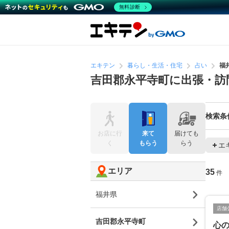
無料診断
エキテン
暮らし・生活・住宅
占い
福
吉田郡永平寺町に出張・訪
検索条
お店に行
来て
届けても
く
もらう
らう
エ
エリア
35
件
福井県
店舗
吉田郡永平寺町
心の