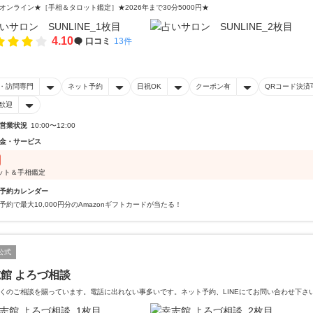
オンライン★［手相＆タロット鑑定］★2026年まで30分5000円★
4.10
口コミ
13件
・訪問専門
ネット予約
日祝OK
クーポン有
QRコード決済
歓迎
営業状況
10:00〜12:00
金・サービス
ット＆手相鑑定
予約カレンダー
予約で最大10,000円分のAmazonギフトカードが当たる！
公式
館 よろづ相談
くのご相談を賜っています。電話に出れない事多いです。ネット予約、LINEにてお問い合わせ下さ