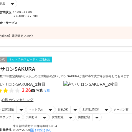
歓迎
営業状況
10:00〜22:00
￥4,400〜￥7,700
金・サービス
定師Kai】電話鑑定／30分
公式
ネット予約スピードくじ対象店
サロンSAKURA
数33年鑑定実績6万人以上の信頼実績の占いサロンSAKURAが吉祥寺で貴方をお待ちしております
3.26
写真
8枚
心理カウンセリング
・訪問対応
ネット予約
日祝OK
21時以降OK
クーポン有
スタッフ
予約あり
女性歓迎
男性歓迎
東京都武蔵野市吉祥寺本町1-38-4
営業状況
9:00〜23:00
予約空きあり