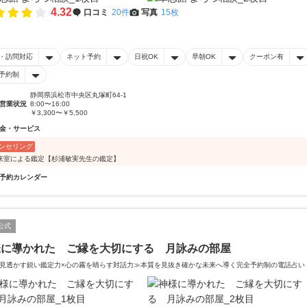
4.32
口コミ
20件
写真
15枚
・訪問対応
ネット予約
日祝OK
早朝OK
クーポン有
予約制
静岡県浜松市中央区丸塚町64-1
営業状況
8:00〜16:00
￥3,300〜￥5,500
金・サービス
ンセリング
来室による鑑定【杉浦敏実先生の鑑定】
予約カレンダー
公式
様に導かれた ご縁を大切にする 月詠みの部屋
見透かす鋭い鑑定力×心の霧を晴らす対話力≫本質を見抜き確かな未来へ導く完全予約制の電話占い