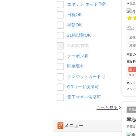
★完全
エキテン ネット予約
日祝OK
早朝OK
占い
21時以降OK
出張
24時間営業
男性
本日の
クーポン有
主な料
駐車場有
占い
タロ
クレジットカード可
ネット
QRコード決済可
ネット
電子マネー決済可
もっと見る
店舗
幸志
メニュー
月間多