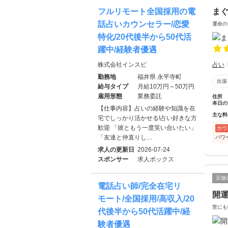
ま
フルリモート全国採用の電
話占いカウンセラー/恋愛
運命の
特化/20代後半から50代活
躍中/経験者優遇
占い
株式会社インスピ
勤務地
福井県 永平寺町
出張
給与タイプ
月給10万円～50万円
雇用形態
業務委託
住所
本日の
【仕事内容】占いの経験や知識を在
主な料
宅でしっかり活かせる!占い好きな方
歓迎 「彼ともう一度笑い合いたい」
カウ
「友達と仲直りし…
パワ
求人の更新日
2026-07-24
スポンサー
求人ボックス
店舗
電話占い師/完全在宅リ
開
モート/全国採用/高収入/20
世にも
代後半から50代活躍中/経
験者優遇