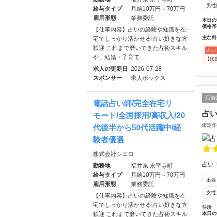
男性
給与タイプ
月給10万円～70万円
雇用形態
業務委託
本日の
価格帯
【仕事内容】占いの経験や知識を在
主な料
宅でしっかり活かせる!占い好きな方
歓迎 これまで磨いてきた占術スキル
占い
や、結婚・子育て…
【鑑
求人の更新日
2026-07-28
スポンサー
求人ボックス
店舗
電話占い師/完全在宅リ
占い
モート/全国採用/高収入/20
鑑定年
代後半から50代活躍中/経
験者優遇
株式会社シエロ
占い
勤務地
福井県 永平寺町
給与タイプ
月給10万円～70万円
出張
雇用形態
業務委託
女性
【仕事内容】占いの経験や知識を在
宅でしっかり活かせる!占い好きな方
住所
本日の
歓迎 これまで磨いてきた占術スキル