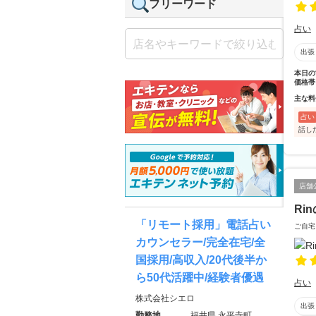
フリーワード
占い
出張
本日の
価格帯
主な料
占い
話し
店舗
Ri
「リモート採用」電話占い
ご自宅
カウンセラー/完全在宅/全
国採用/高収入/20代後半か
ら50代活躍中/経験者優遇
占い
株式会社シエロ
出張
勤務地
福井県 永平寺町