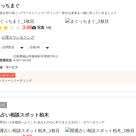
ぐっちまぐ
道を切り拓く♪パワーストーンリーディング！幸せな未来を一緒に作っていきましょう
3.08
写真
5枚
心理カウンセリング
・訪問対応
日祝OK
広島県福山市御幸町中津原705-2
営業状況
9:30〜20:00
金・サービス
ンセリング
ーストーンリーディング
公式
運占い相談スポット柏木
明るい人生相談へようこそ♪あなたの心に灯りをともす占い・カウンセリング