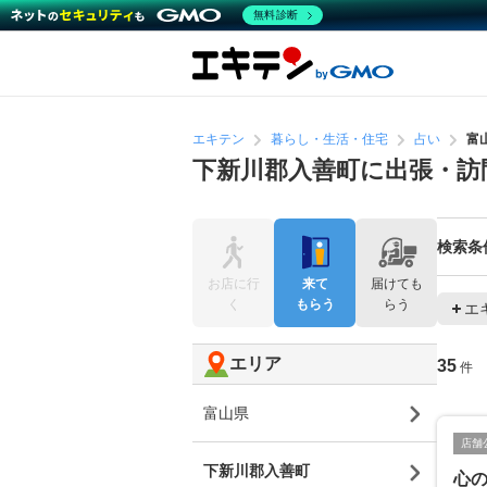
無料診断
エキテン
暮らし・生活・住宅
占い
富
下新川郡入善町に出張・訪
検索条
お店に行
来て
届けても
く
もらう
らう
エ
エリア
35
件
富山県
店舗
下新川郡入善町
心の