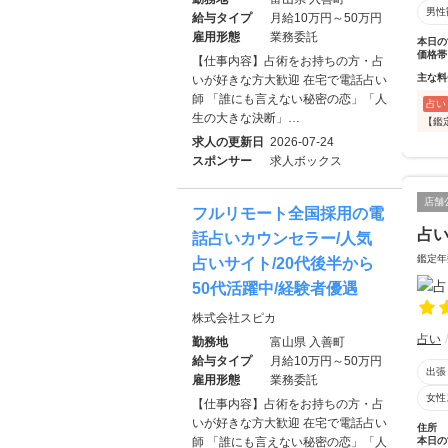
男性
給与タイプ
月給10万円～50万円
雇用形態
業務委託
本日の
価格帯
【仕事内容】占術をお持ちの方・占
主な料
いが好きな方大歓迎 在宅で電話占い
師 「誰にも言えない秘密の恋」「人
占い
生の大きな決断」…
【鑑
求人の更新日
2026-07-24
スポンサー
求人ボックス
店舗
フルリモート全国採用の電
占い
話占いカウンセラー/人気
鑑定年
占いサイト/20代後半から
50代活躍中/経験者優遇
株式会社スピカ
占い
勤務地
富山県 入善町
給与タイプ
月給10万円～50万円
出張
雇用形態
業務委託
女性
【仕事内容】占術をお持ちの方・占
いが好きな方大歓迎 在宅で電話占い
住所
本日の
師 「誰にも言えない秘密の恋」「人