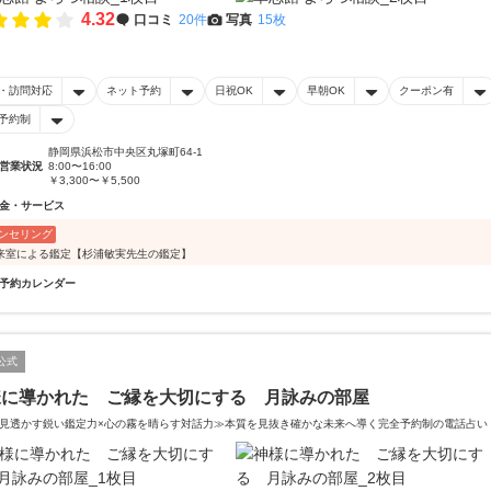
4.32
口コミ
20件
写真
15枚
・訪問対応
ネット予約
日祝OK
早朝OK
クーポン有
予約制
静岡県浜松市中央区丸塚町64-1
営業状況
8:00〜16:00
￥3,300〜￥5,500
金・サービス
ンセリング
来室による鑑定【杉浦敏実先生の鑑定】
予約カレンダー
公式
様に導かれた ご縁を大切にする 月詠みの部屋
見透かす鋭い鑑定力×心の霧を晴らす対話力≫本質を見抜き確かな未来へ導く完全予約制の電話占い