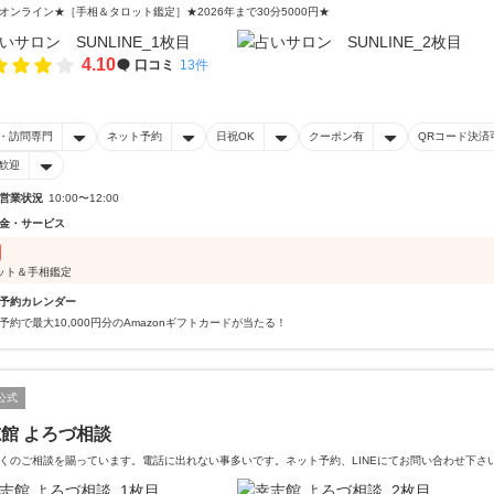
オンライン★［手相＆タロット鑑定］★2026年まで30分5000円★
4.10
口コミ
13件
・訪問専門
ネット予約
日祝OK
クーポン有
QRコード決済
歓迎
営業状況
10:00〜12:00
金・サービス
ット＆手相鑑定
予約カレンダー
予約で最大10,000円分のAmazonギフトカードが当たる！
公式
館 よろづ相談
くのご相談を賜っています。電話に出れない事多いです。ネット予約、LINEにてお問い合わせ下さ