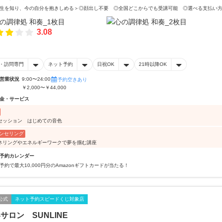
生を知り、今の自分を抱きしめる＞◎顔出し不要 ◎全国どこからでも受講可能 ◎選べる支払い
3.08
・訪問専門
ネット予約
日祝OK
21時以降OK
営業状況
9:00〜24:00
予約空きあり
￥2,000〜￥44,000
金・サービス
セッション はじめての音色
ンセリング
ネリングやエネルギーワークで夢を掴む講座
予約カレンダー
予約で最大10,000円分のAmazonギフトカードが当たる！
公式
ネット予約スピードくじ対象店
サロン SUNLINE