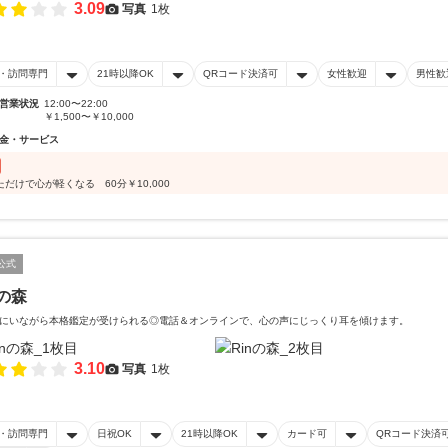
3.09
写真
1枚
・訪問専門
21時以降OK
QRコード決済可
女性歓迎
男性歓
営業状況
12:00〜22:00
￥1,500〜￥10,000
金・サービス
ただけで心が軽くなる 60分￥10,000
公式
nの森
にいながら本格鑑定が受けられる◎電話＆オンラインで、心の声にじっくり耳を傾けます。
3.10
写真
1枚
・訪問専門
日祝OK
21時以降OK
カード可
QRコード決済