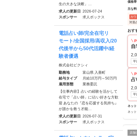
価格帯
生の大きな決断」…
主な料
求人の更新日
2026-07-24
カウ
スポンサー
求人ボックス
対面
おす
電話占い師/完全在宅リ
モート/全国採用/高収入/20
P
自
代後半から50代活躍中/経
2,
験者優遇
平
株式会社ピクシィ
勤務地
富山県 入善町
P
給与タイプ
月給10万円～50万円
占
雇用形態
業務委託
2,
【仕事内容】占いの経験を活かして
平
在宅で「占い師」に!占い好きな方歓
迎 あなたの『恋を応援する気持ち』
ネット
が誰かを救う才能…
ネット
求人の更新日
2026-07-31
スポンサー
求人ボックス
店舗