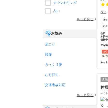
カウンセリング
占い
占い
もっと見る
出張
完全
お悩み
住所
本日の
価格帯
肩こり
主な料
カウ
腰痛
★ご
ネット
ぎっくり腰
むち打ち
店舗
交通事故対応
神
≪心を
もっと見る