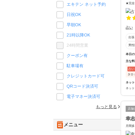
★完全
エキテン ネット予約
日祝OK
早朝OK
占い
21時以降OK
出張
24時間営業
男性
本日の
クーポン有
主な料
駐車場有
占い
タロ
クレジットカード可
ネット
QRコード決済可
ネット
電子マネー決済可
もっと見る
店舗
幸志
メニュー
月間多