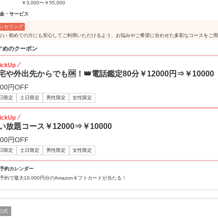
￥3,000〜￥55,000
金・サービス
ンセリング
占い 初めての方にも安心してご利用いただけるよう、お悩みやご希望に合わせた多彩なコースをご
すめのクーポン
ickUp
宅や外出先からでも🆗！👑電話鑑定80分￥12000円⇒￥10000
000円OFF
日限定
土日限定
男性限定
女性限定
ickUp
い放題コース￥12000⇒￥10000
000円OFF
日限定
土日限定
男性限定
女性限定
予約カレンダー
予約で最大10,000円分のAmazonギフトカードが当たる！
公式