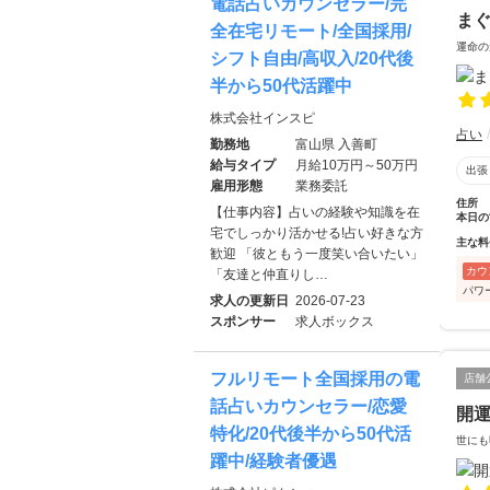
電話占いカウンセラー/完
ま
全在宅リモート/全国採用/
運命の
シフト自由/高収入/20代後
半から50代活躍中
株式会社インスピ
占い
勤務地
富山県 入善町
給与タイプ
月給10万円～50万円
出張
雇用形態
業務委託
住所
【仕事内容】占いの経験や知識を在
本日の
宅でしっかり活かせる!占い好きな方
主な料
歓迎 「彼ともう一度笑い合いたい」
カウ
「友達と仲直りし…
パワ
求人の更新日
2026-07-23
スポンサー
求人ボックス
フルリモート全国採用の電
店舗
話占いカウンセラー/恋愛
開
特化/20代後半から50代活
世にも
躍中/経験者優遇