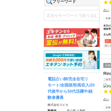
フリーワード
占い
出張
本日の
価格帯
主な料
占い
話し
店舗
Ri
電話占い師/完全在宅リ
ご自宅
モート/全国採用/高収入/20
代後半から50代活躍中/経
験者優遇
占い
株式会社スピカ
出張
勤務地
富山県 入善町