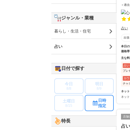
＜過去
ジャンル・業種
占い
暮らし・生活・住宅
出張
占い
本日の
価格帯
主な料
占い
日付で探す
プレ
カウ
今日
明日
チャ
8/8
8/9
ネット
ネット
日時
土曜日
指定
8/15
店舗
特長
占い