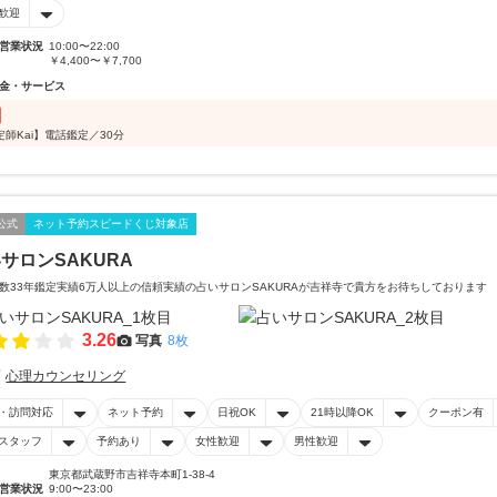
歓迎
営業状況
10:00〜22:00
￥4,400〜￥7,700
金・サービス
定師Kai】電話鑑定／30分
公式
ネット予約スピードくじ対象店
サロンSAKURA
数33年鑑定実績6万人以上の信頼実績の占いサロンSAKURAが吉祥寺で貴方をお待ちしております
3.26
写真
8枚
心理カウンセリング
・訪問対応
ネット予約
日祝OK
21時以降OK
クーポン有
スタッフ
予約あり
女性歓迎
男性歓迎
東京都武蔵野市吉祥寺本町1-38-4
営業状況
9:00〜23:00