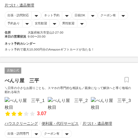
片づけ・遺品整理
出張・訪問対応
ネット予約
日祝OK
クーポン有
予約あり
女性歓迎
男性歓迎
住所
大阪府枚方市堂山2-27-30
本日の営業状況
9:00〜20:00
ネット予約カレンダー
ネット予約で最大10,000円分のAmazonギフトカードが当たる！
店舗公式
べんり屋 三平
＼日常の小さなお困りごとも、スマホの専門的な相談も／親身になって解決へと導く地域の
頼れる味方
3.07
ハウスクリーニング
便利屋・代行サービス
片づけ・遺品整理
出張・訪問専門
クーポン有