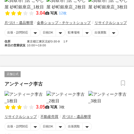
3.04
写真
12枚
片づけ・遺品整理
金券ショップ・チケットショップ
リサイクルショップ
出張・訪問対応
日祝OK
駐車場有
出張買取
住所
東京都江東区北砂3-30-9 １F
本日の営業状況
10:00〜19:00
店舗公式
アンティーク李古
3.05
写真
3枚
リサイクルショップ
不動産売買
片づけ・遺品整理
出張・訪問対応
日祝OK
出張買取