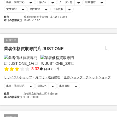
出張・訪問対応
日祝OK
クーポン有
駐車場有
女性歓迎
男性歓迎
出張買取
住所
香川県綾歌郡宇多津町浜八番丁120-6
本日の営業状況
10:00〜18:00
店舗公式
業者価格買取専門店 JUST ONE
3.33
口コミ
2件
リサイクルショップ
片づけ・遺品整理
金券ショップ・チケットショップ
出張・訪問対応
日祝OK
出張買取
住所
京都府京都市東山区本町8-58
本日の営業状況
9:00〜20:00
店舗公式