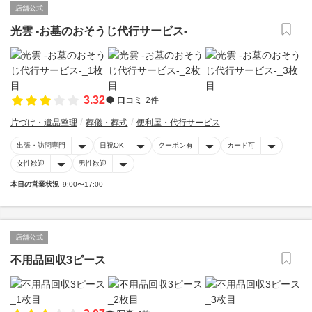
店舗公式
光雲 -お墓のおそうじ代行サービス-
3.32
口コミ
2件
片づけ・遺品整理
葬儀・葬式
便利屋・代行サービス
出張・訪問専門
日祝OK
クーポン有
カード可
女性歓迎
男性歓迎
本日の営業状況
9:00〜17:00
店舗公式
不用品回収3ピース