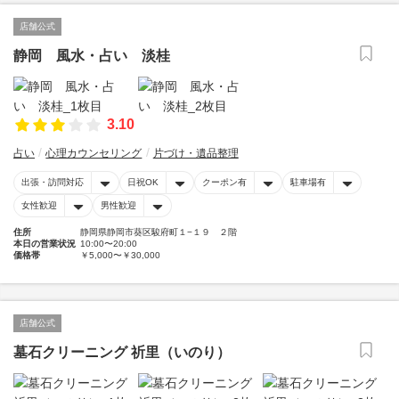
店舗公式
静岡 風水・占い 淡桂
3.10
占い
心理カウンセリング
片づけ・遺品整理
出張・訪問対応
日祝OK
クーポン有
駐車場有
女性歓迎
男性歓迎
住所
静岡県静岡市葵区駿府町１−１９ ２階
本日の営業状況
10:00〜20:00
価格帯
￥5,000〜￥30,000
店舗公式
墓石クリーニング 祈里（いのり）