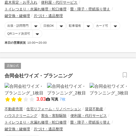
庭木剪定・お手入れ
便利屋・代行サービス
トイレつまり・水漏れ修理・蛇口修理
畳・障子・壁紙張り替え
鍵交換・鍵修理
片づけ・遺品整理
出張・訪問専門
日祝OK
駐車場有
カード可
QRコード決済可
本日の営業状況
10:00〜20:00
店舗公式
合同会社ワイズ・プランニング
3.03
写真
7枚
不動産売買
住宅リフォーム・リノベーション
賃貸不動産
ハウスクリーニング
害虫・害獣駆除
便利屋・代行サービス
トイレつまり・水漏れ修理・蛇口修理
畳・障子・壁紙張り替え
鍵交換・鍵修理
片づけ・遺品整理