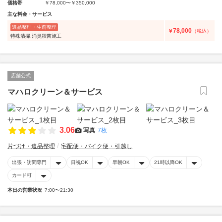
価格帯
￥78,000〜￥350,000
主な料金・サービス
遺品整理・生前整理
78,000
￥
（税込）
特殊清掃.消臭殺菌施工
店舗公式
マハロクリーン＆サービス
3.06
写真
7枚
片づけ・遺品整理
宅配便・バイク便・引越し
出張・訪問専門
日祝OK
早朝OK
21時以降OK
カード可
本日の営業状況
7:00〜21:30