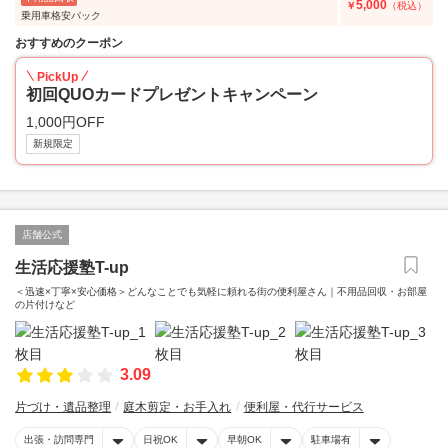
5,000
￥
（税込）
乗用車格安パック
おすすめのクーポン
PickUp
初回QUOカードプレゼントキャンペーン
1,000円OFF
新規限定
店舗公式
生活応援塾T-up
＜迅速×丁寧×安心価格＞どんなことでも気軽に頼れる街の便利屋さん｜不用品回収・お部屋
の片付けなど
3.09
片づけ・遺品整理
庭木剪定・お手入れ
便利屋・代行サービス
出張・訪問専門
日祝OK
早朝OK
駐車場有