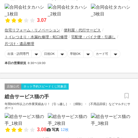
3.07
住宅リフォーム・リノベーション
便利屋・代行サービス
トイレつまり・水漏れ修理・蛇口修理
宅配便・バイク便・引越し
片づけ・遺品整理
出張・訪問専門
日祝OK
早朝OK
カード可
本日の営業状況
8:30〜19:00
店舗公式
ネット予約スピードくじ対象店
総合サービス猫の手
年間600件以上の作業実績あり！［引っ越し］・［掃除］・［不用品回収］などマルチにサ
ポート
3.08
写真
12枚