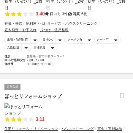
3.40
口コミ
3件
写真
6枚
葬儀・葬式
便利屋・代行サービス
ハウスクリーニング
庭木剪定・お手入れ
片づけ・遺品整理
出張・訪問対応
日祝OK
クーポン有
カード可
女性歓迎
男性歓迎
住所
愛知県一宮市平和３－３－１
本日の営業状況
9:00〜19:00
価格帯
￥8,000〜￥32,000
店舗公式
ほっとリフォームショップ
3.11
住宅リフォーム・リノベーション
ハウスクリーニング
害虫・害獣駆除