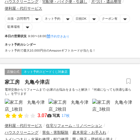
ハウスクリーニング
宅配便・バイク便・引越し
片づけ・遺品整理
便利屋・代行サービス
出張・訪問専門
ネット予約
日祝OK
クーポン有
駐車場有
本日の営業状況
9:00〜18:00
予約空きあり
ネット予約カレンダー
ネット予約で最大10,000円分のAmazonギフトカードが当たる！
店舗公式
ネット予約スピードくじ対象店
家工房 丸亀今津店
電球交換からリフォームまで♪お家のお悩みをまるっと解決！『何歳になっても快適な暮ら
し』を守ります
3.07
写真
17枚
便利屋・代行サービス
住宅リフォーム・リノベーション
ハウスクリーニング
害虫・害獣駆除
庭木剪定・お手入れ
トイレつまり・水漏れ修理・蛇口修理
畳・障子・壁紙張り替え