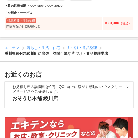
本日の営業状況
4:00〜8:00 9:00〜20:00
主な料金・サービス
遺品整理・生前整理
20,000
￥
（税込）
閉店店舗の什器移動など
エキテン
暮らし・生活・住宅
片づけ・遺品整理
香川県綾歌郡綾川町に出張・訪問可能な片づけ・遺品整理業者
お近くのお店
お見積り料＆訪問料は0円！QOL向上に繋がる感動のハウスクリーニン
グサービスをご提供します。
おそうじ本舗 綾川店