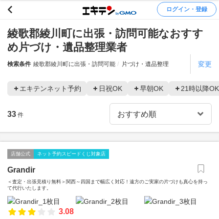
ログイン・登録
綾歌郡綾川町に出張・訪問可能なおすす
め片づけ・遺品整理業者
変更
検索条件
綾歌郡綾川町に出張・訪問可能
片づけ・遺品整理
エキテンネット予約
日祝OK
早朝OK
21時以降OK
33
件
店舗公式
ネット予約スピードくじ対象店
Grandir
＜査定・出張見積り無料＞関西～四国まで幅広く対応！遠方のご実家の片づけも真心を持っ
て代行いたします。
3.08