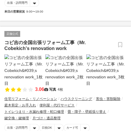
出張・訪問専門
本日の営業状況
9:00〜19:00
店舗公式
コビ吉の全国出張リフォーム工事（Mr.
Cobekich's renovation work
3.06
写真
4枚
住宅リフォーム・リノベーション
ハウスクリーニング
害虫・害獣駆除
庭木剪定・お手入れ
便利屋・代行サービス
トイレつまり・水漏れ修理・蛇口修理
畳・障子・壁紙張り替え
鍵交換・鍵修理
片づけ・遺品整理
出張・訪問専門
日祝OK
カード可