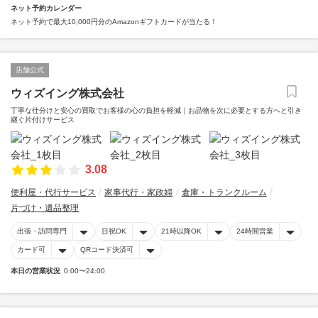
ネット予約カレンダー
ネット予約で最大10,000円分のAmazonギフトカードが当たる！
店舗公式
ウィズイング株式会社
丁寧な仕分けと安心の買取でお客様の心の負担を軽減｜お品物を次に必要とする方へと引き
継ぐ片付けサービス
3.08
便利屋・代行サービス
家事代行・家政婦
倉庫・トランクルーム
片づけ・遺品整理
出張・訪問専門
日祝OK
21時以降OK
24時間営業
カード可
QRコード決済可
本日の営業状況
0:00〜24:00