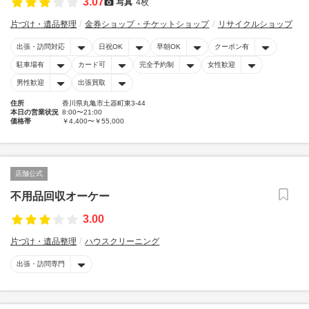
3.07
写真
4枚
片づけ・遺品整理
金券ショップ・チケットショップ
リサイクルショップ
出張・訪問対応
日祝OK
早朝OK
クーポン有
駐車場有
カード可
完全予約制
女性歓迎
男性歓迎
出張買取
住所
香川県丸亀市土器町東3-44
本日の営業状況
8:00〜21:00
価格帯
￥4,400〜￥55,000
店舗公式
不用品回収オーケー
3.00
片づけ・遺品整理
ハウスクリーニング
出張・訪問専門