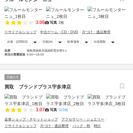
3.06
写真
2枚
リサイクルショップ
中古ゲーム・CD・DVD
片づけ・遺品整理
出張・訪問対応
日祝OK
駐車場有
出張買取
住所
徳島県徳島市国府町西矢野5-1
本日の営業状況
9:00〜18:00
店舗公式
買取 ブランドプラス宇多津店
3.07
写真
520枚
金券ショップ・チケットショップ
アクセサリー・ジュエリー
リサイクルショップ
片づけ・遺品整理
バッグ・鞄
時計