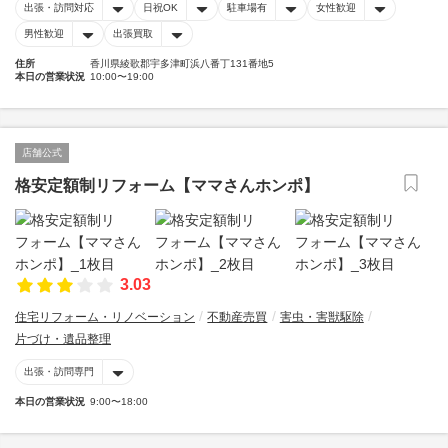
出張・訪問対応
日祝OK
駐車場有
女性歓迎
男性歓迎
出張買取
住所
香川県綾歌郡宇多津町浜八番丁131番地5
本日の営業状況
10:00〜19:00
店舗公式
格安定額制リフォーム【ママさんホンポ】
3.03
住宅リフォーム・リノベーション
不動産売買
害虫・害獣駆除
片づけ・遺品整理
出張・訪問専門
本日の営業状況
9:00〜18:00