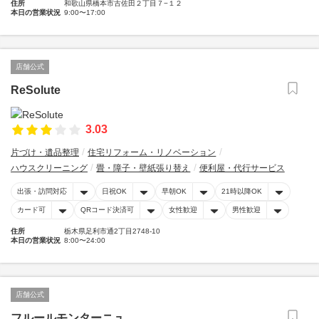
住所
和歌山県橋本市古佐田２丁目７−１２
本日の営業状況
9:00〜17:00
店舗公式
ReSolute
3.03
片づけ・遺品整理
住宅リフォーム・リノベーション
ハウスクリーニング
畳・障子・壁紙張り替え
便利屋・代行サービス
出張・訪問対応
日祝OK
早朝OK
21時以降OK
カード可
QRコード決済可
女性歓迎
男性歓迎
住所
栃木県足利市通2丁目2748-10
本日の営業状況
8:00〜24:00
店舗公式
フルールモンターニュ