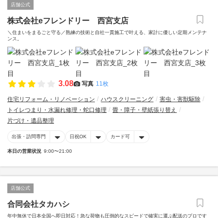
店舗公式
株式会社eフレンドリー 西宮支店
＼住まいをまるごと守る／熟練の技術と自社一貫施工で叶える、家計に優しい定期メンテナ
ンス。
3.08
写真
11枚
住宅リフォーム・リノベーション
ハウスクリーニング
害虫・害獣駆除
トイレつまり・水漏れ修理・蛇口修理
畳・障子・壁紙張り替え
片づけ・遺品整理
出張・訪問専門
日祝OK
カード可
本日の営業状況
9:00〜21:00
店舗公式
合同会社タカハシ
年中無休で日本全国へ即日対応！急な荷物も圧倒的なスピードで確実に運ぶ配送のプロです