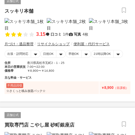
店舗公式
スッキリ本舗
3.15
口コミ
1件
写真
4枚
片づけ・遺品整理
リサイクルショップ
便利屋・代行サービス
出張・訪問対応
日祝OK
早朝OK
21時以降OK
住所
香川県高松市瓦町2－1－25
本日の営業状況
7:00〜22:00
価格帯
￥8,900〜￥14,800
主な料金・サービス
不用品回収
8,900
￥
（非課税）
☆さくっと積み放題パック☆
店舗公式
買取専門店 こやし屋 砂町銀座店