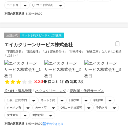
カード可
QRコード決済可
本日の営業状況
8:30〜20:00
店舗公式
ネット予約スピードくじ対象店
エイカクリーンサービス株式会社
「不用品回収」「遺品整理」「ゴミ屋敷片付け」「特殊清掃」「解体工事」なんでもご相談
ください！
3.30
口コミ
1件
写真
2枚
片づけ・遺品整理
ハウスクリーニング
便利屋・代行サービス
出張・訪問専門
ネット予約
日祝OK
早朝OK
クーポン有
カード可
QRコード決済可
予約あり
女性歓迎
男性歓迎
本日の営業状況
8:00〜20:00
予約空きあり