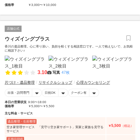
価格帯
￥3,000〜￥10,000
店舗公式
ウィズイングプラス
香川の遺品整理。心に寄り添い、負担を軽くする相談窓口です。一人で抱えないで、お気軽
に相談下さい♪
3.10
写真
47枚
片づけ・遺品整理
リサイクルショップ
心理カウンセリング
出張・訪問専門
日祝OK
クーポン有
本日の営業状況
9:00〜18:00
価格帯
￥5,000〜￥5,500
主な料金・サービス
遺品整理・生前整理
5,500
￥
（税込）
空き家管理サービス 「見守り空き家サポート」実家と家族を見守る
サービス
不用品回収