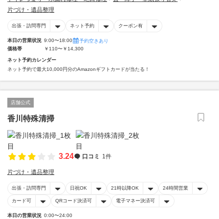
片づけ・遺品整理
出張・訪問専門
ネット予約
クーポン有
本日の営業状況
9:00〜18:00
予約空きあり
価格帯
￥110〜￥14,300
ネット予約カレンダー
ネット予約で最大10,000円分のAmazonギフトカードが当たる！
店舗公式
香川特殊清掃
3.24
口コミ
1件
片づけ・遺品整理
出張・訪問専門
日祝OK
21時以降OK
24時間営業
カード可
QRコード決済可
電子マネー決済可
本日の営業状況
0:00〜24:00