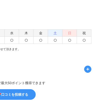
水
木
金
土
日
祝
させて頂きます。
で最大50ポイント獲得できます
口コミを投稿する