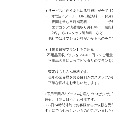
▼サービスに伴うあらゆる諸費用が全て【
└・お電話／メール／LINE相談料 ・お見
・夜間を含む日時指定料 ・ご予
・エアコン／洗濯機取り外し料 ・階段
・2名までのスタッフ追加料 など
他社ではオプション料がかかるものを全
▼【業界最安プラン】をご用意
└不用品回収プランを＜4,400円～＞ご用
不用品の量によってピッタリのプランを
査定はもちろん無料です。
長年の業界歴を誇る目利きのスタッフが
正確な価格をお出しいたします。
«不用品回収3ピース»を選んでいただいた
最短、【即日対応】も可能です。
365日24時間体制でお客様からの依頼を
すぐにでも処分したいものがございました