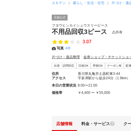
エキテン
暮らし・生活・住宅
片づけ・遺
店舗公式
フヨウヒンカイシュウスリーピース
不用品回収3ピース
共有
3.07
写真
4件
片づけ・遺品整理
金券ショップ・チケットショ
出張・訪問対応
日祝OK
早朝OK
クーポン有
駐
住所
香川県丸亀市土器町東3-44
アクセス
宇多津駅から徒歩24分（1.9km）
本日の営業状況
8:00〜21:00
価格帯
￥4,400 〜 ￥55,000
店舗情報
料金・サービス
ク
7