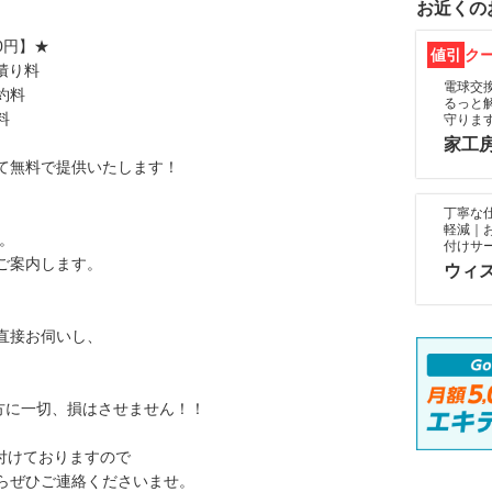
お近くの
0円】★
値引
ク
積り料
電球交
約料
るっと
料
守りま
家工
て無料で提供いたします！
丁寧な
軽減｜
意。
付けサ
ご案内します。
ウィ
直接お伺いし、
方に一切、損はさせません！！
受付けておりますので
らぜひご連絡くださいませ。