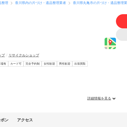
品整理
香川県内の片づけ・遺品整理業者
香川県丸亀市の片づけ・遺品整理
ップ
リサイクルショップ
車場有
カード可
完全予約制
女性歓迎
男性歓迎
出張買取
詳細情報を見る
ーポン
アクセス