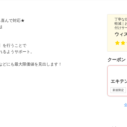
丁寧な
も喜んで対応★
軽減｜
は
付けサ
ウィ
】を行うことで
れるようサポート。
クーポン
などにも最大限価値を見出します！
ト
エキテ
新規限定