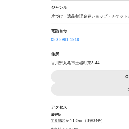
ジャンル
片づけ・遺品整理
金券ショップ・チケット
電話番号
080-8981-1919
住所
香川県丸亀市土器町東3-44
G
アクセス
最寄駅
宇多津駅
から1.9km （徒歩24分）