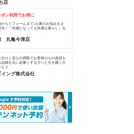
お店
ーポン利用でお得に
換からリフォームまで♪お家のお悩みをま
解決！『何歳になっても快適な暮らし』を
す
房 丸亀今津店
仕分けと安心の買取でお客様の心の負担を
お品物を次に必要とする方へと引き継ぐ片
ービス
ズイング株式会社