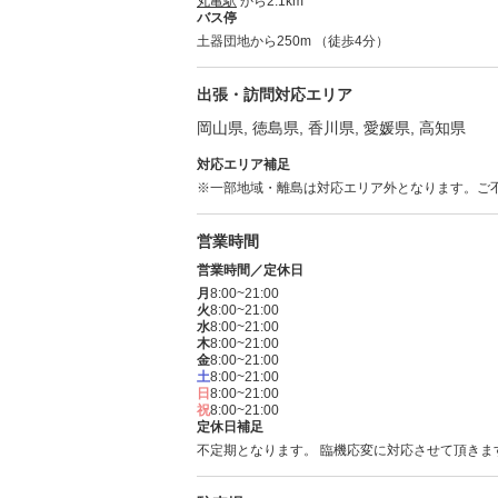
丸亀駅
から2.1km
バス停
土器団地から250m （徒歩4分）
出張・訪問対応エリア
岡山県, 徳島県, 香川県, 愛媛県, 高知県
対応エリア補足
※一部地域・離島は対応エリア外となります。ご
営業時間
営業時間／定休日
月
8:00~21:00
火
8:00~21:00
水
8:00~21:00
木
8:00~21:00
金
8:00~21:00
土
8:00~21:00
日
8:00~21:00
祝
8:00~21:00
定休日補足
不定期となります。 臨機応変に対応させて頂きま