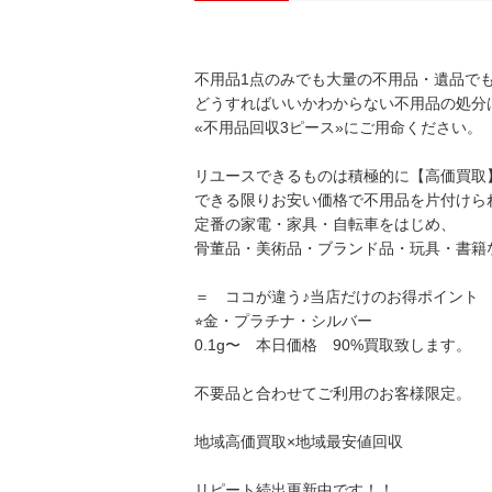
不用品1点のみでも大量の不用品・遺品で
どうすればいいかわからない不用品の処分
«不用品回収3ピース»にご用命ください。
リユースできるものは積極的に【高価買取
できる限りお安い価格で不用品を片付けら
定番の家電・家具・自転車をはじめ、
骨董品・美術品・ブランド品・玩具・書籍
＝ ココが違う♪当店だけのお得ポイン
⭐︎金・プラチナ・シルバー
0.1g〜 本日価格 90%買取致します。
不要品と合わせてご利用のお客様限定。
地域高価買取×地域最安値回収
リピート続出更新中です！！