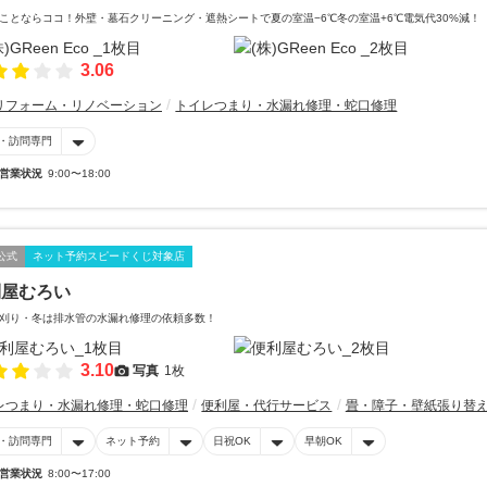
ことならココ！外壁・墓石クリーニング・遮熱シートで夏の室温−6℃冬の室温+6℃電気代30%減！
3.06
リフォーム・リノベーション
トイレつまり・水漏れ修理・蛇口修理
・訪問専門
営業状況
9:00〜18:00
公式
ネット予約スピードくじ対象店
利屋むろい
刈り・冬は排水管の水漏れ修理の依頼多数！
3.10
写真
1枚
レつまり・水漏れ修理・蛇口修理
便利屋・代行サービス
畳・障子・壁紙張り替
・訪問専門
ネット予約
日祝OK
早朝OK
営業状況
8:00〜17:00