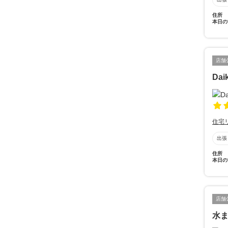
住所
本日の
店舗
Daik
住宅
出張
住所
本日の
店舗
水