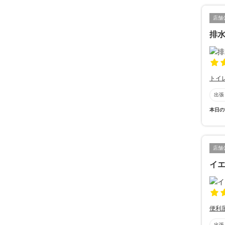
店舗
排
トイ
出張
本日の
店舗
イ
便利
出張