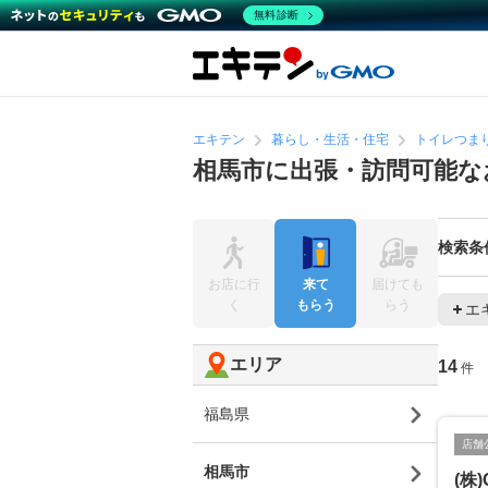
無料診断
エキテン
暮らし・生活・住宅
トイレつま
相馬市に出張・訪問可能な
検索条
お店に行
来て
届けても
く
もらう
らう
エ
エリア
14
件
福島県
店舗
相馬市
(株)