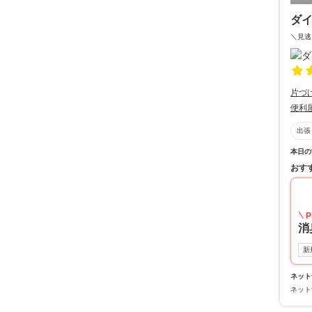
ダ
＼見逃
片づ
便利
出張
本日の
おす
P
消
新
ネット
ネット