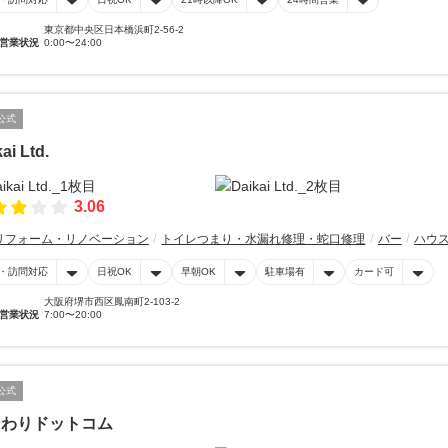
東京都中央区日本橋浜町2-56-2
営業状況
0:00〜24:00
公式
ai Ltd.
3.06
リフォーム・リノベーション
トイレつまり・水漏れ修理・蛇口修理
バー
ハウ
・訪問対応
日祝OK
早朝OK
駐車場有
カード可
大阪府堺市西区鳳南町2-103-2
営業状況
7:00〜20:00
公式
まわりドットコム