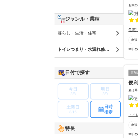
お家の
ジャンル・業種
住宅
暮らし・生活・住宅
出張
トイレつまり・水漏れ修理・蛇口修理
本日の
日付で探す
店舗
便
今日
明日
夏は草
8/8
8/9
日時
土曜日
指定
8/15
トイ
出張
特長
本日の