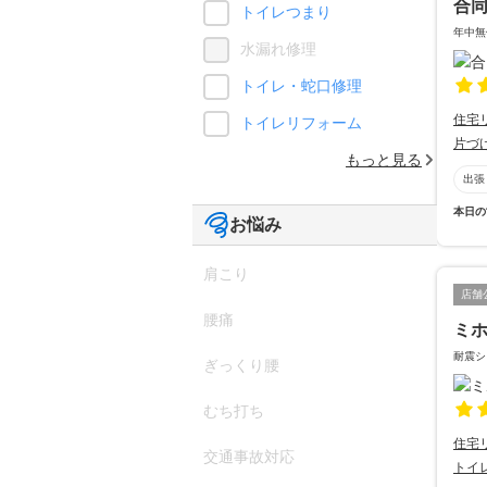
合
トイレつまり
年中無
水漏れ修理
トイレ・蛇口修理
住宅
トイレリフォーム
片づ
もっと見る
出張
本日の
お悩み
肩こり
店舗
腰痛
ミ
耐震シ
ぎっくり腰
むち打ち
住宅
交通事故対応
トイ