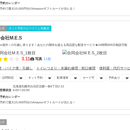
予約カレンダー
予約で最大10,000円分のAmazonギフトカードが当たる！
公式
ネット予約スピードくじ対象店
会社M.E.S
or道外＞の引越し承ります！あなたの期待を超える高品質な配送サービス★24時間365日相談可能
3.11
写真
11枚
便・バイク便・引越し
トイレつまり・水漏れ修理・蛇口修理
便利屋・代行サー
・訪問対応
ネット予約
駐車場有
カード可
予約あり
北海道札幌市白石区北郷一条9丁目2-12
営業状況
9:00〜20:00
予約カレンダー
予約で最大10,000円分のAmazonギフトカードが当たる！
公式