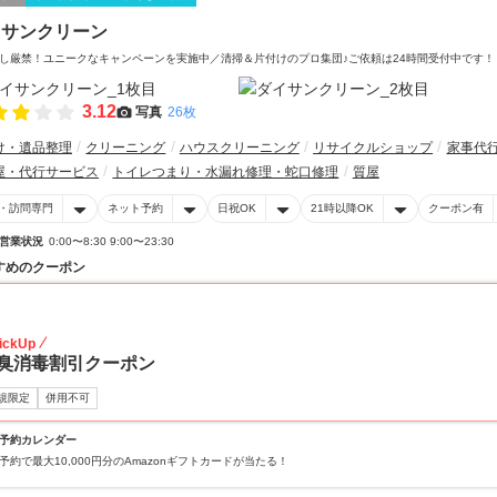
イサンクリーン
し厳禁！ユニークなキャンペーンを実施中／清掃＆片付けのプロ集団♪ご依頼は24時間受付中です！
3.12
写真
26枚
け・遺品整理
クリーニング
ハウスクリーニング
リサイクルショップ
家事代
屋・代行サービス
トイレつまり・水漏れ修理・蛇口修理
質屋
・訪問専門
ネット予約
日祝OK
21時以降OK
クーポン有
営業状況
0:00〜8:30 9:00〜23:30
すめのクーポン
20
ickUp
臭消毒割引クーポン
規限定
併用不可
予約カレンダー
予約で最大10,000円分のAmazonギフトカードが当たる！