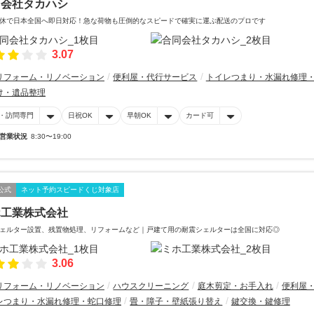
同会社タカハシ
休で日本全国へ即日対応！急な荷物も圧倒的なスピードで確実に運ぶ配送のプロです
3.07
リフォーム・リノベーション
便利屋・代行サービス
トイレつまり・水漏れ修理
け・遺品整理
・訪問専門
日祝OK
早朝OK
カード可
営業状況
8:30〜19:00
公式
ネット予約スピードくじ対象店
ホ工業株式会社
ェルター設置、残置物処理、リフォームなど｜戸建て用の耐震シェルターは全国に対応◎
3.06
リフォーム・リノベーション
ハウスクリーニング
庭木剪定・お手入れ
便利屋
レつまり・水漏れ修理・蛇口修理
畳・障子・壁紙張り替え
鍵交換・鍵修理