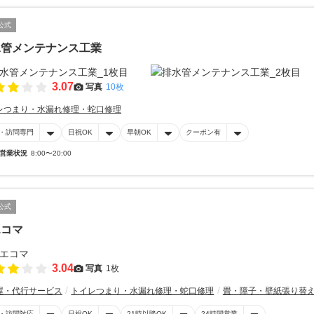
公式
水管メンテナンス工業
3.07
写真
10枚
レつまり・水漏れ修理・蛇口修理
・訪問専門
日祝OK
早朝OK
クーポン有
営業状況
8:00〜20:00
公式
エコマ
3.04
写真
1枚
屋・代行サービス
トイレつまり・水漏れ修理・蛇口修理
畳・障子・壁紙張り替
・訪問対応
日祝OK
21時以降OK
24時間営業