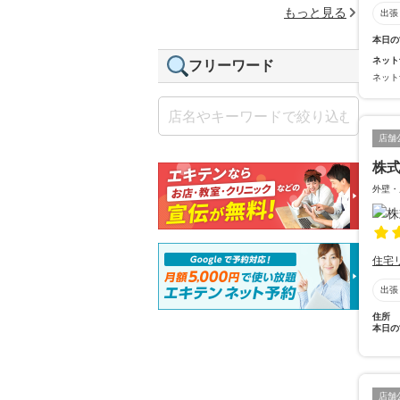
もっと見る
出張
本日の
ネット
フリーワード
ネット
店舗
株
外壁・
住宅
出張
住所
本日の
店舗