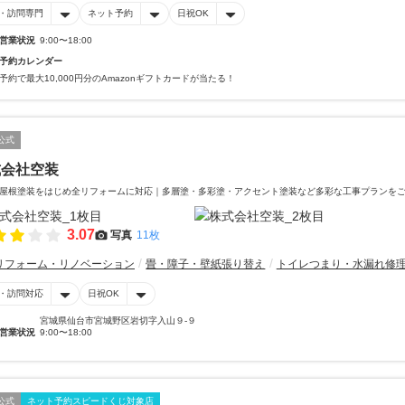
・訪問専門
ネット予約
日祝OK
営業状況
9:00〜18:00
予約カレンダー
予約で最大10,000円分のAmazonギフトカードが当たる！
公式
式会社空装
屋根塗装をはじめ全リフォームに対応｜多層塗・多彩塗・アクセント塗装など多彩な工事プランを
3.07
写真
11枚
リフォーム・リノベーション
畳・障子・壁紙張り替え
トイレつまり・水漏れ修
・訪問対応
日祝OK
宮城県仙台市宮城野区岩切字入山９-９
営業状況
9:00〜18:00
公式
ネット予約スピードくじ対象店