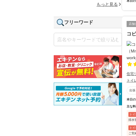
本日の
もっと見る
フリーワード
店舗
コビ
住宅
トイ
出張
本日の
主な料
トイ
排水
トイ
ご支