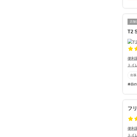
店舗
T2 
便利
トイ
出張
本日の
フ
便利
トイ