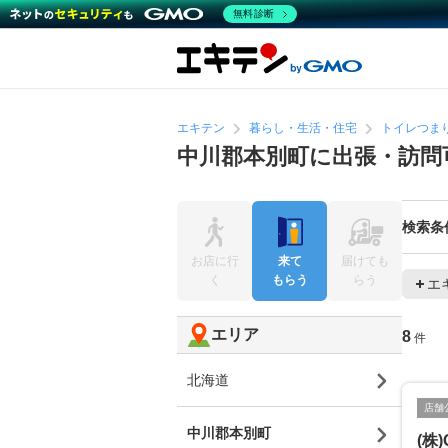
無料診断
エキテン
暮らし・生活・住宅
トイレつま
中川郡本別町に出張・訪問
検索条
お店に行
来て
届けても
く
もらう
らう
エ
エリア
8
件
北海道
店舗
中川郡本別町
(株)