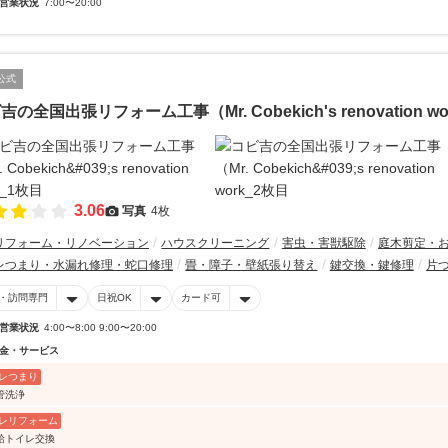
営業状況
7:00〜20:00
公式
吉の全国出張リフォーム工事（Mr. Cobekich's renovation wo
3.06
写真
4枚
リフォーム・リノベーション
ハウスクリーニング
害虫・害獣駆除
庭木剪定・
レつまり・水漏れ修理・蛇口修理
畳・障子・壁紙張り替え
鍵交換・鍵修理
片
・訪問専門
日祝OK
カード可
営業状況
4:00〜8:00 9:00〜20:00
金・サービス
レつまり
管洗浄
レリフォーム
給トイレ交換