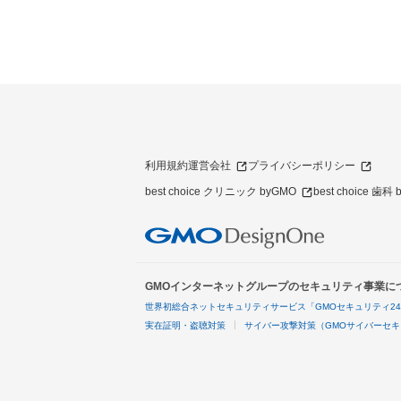
利用規約
運営会社
プライバシーポリシー
best choice クリニック byGMO
best choice 歯科
GMOインターネットグループのセキュリティ事業に
世界初総合ネットセキュリティサービス「GMOセキュリティ2
実在証明・盗聴対策
サイバー攻撃対策（GMOサイバーセキ