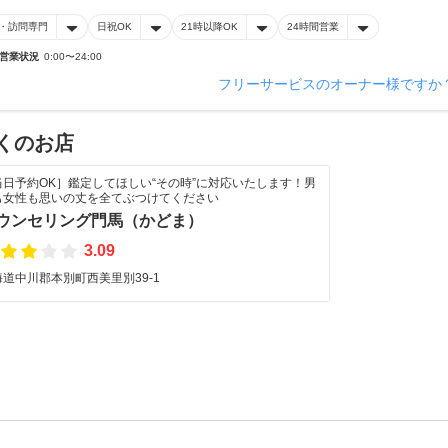
・訪問専門
日祝OK
21時以降OK
24時間営業
営業状況
0:00〜24:00
フリーサービスのオーナー様ですか
くのお店
当日予約OK］鑑定してほしい“その時”に対応いたします！男
も女性も思いの丈を全てぶつけてください
ウンセリング門馬（かどま）
3.09
海道中川郡本別町西美里別39-1