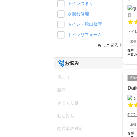
トイレつまり
水漏れ修理
トイレ・蛇口修理
トイ
トイレリフォーム
出張
もっと見る
住所
本日の
お悩み
肩こり
店舗
Daik
腰痛
ぎっくり腰
住宅
むち打ち
出張
交通事故対応
住所