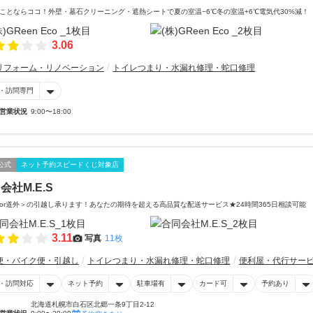
ことならココ！外壁・墓石クリーニング・遮熱シートで夏の室温−6℃冬の室温+6℃電気代30%減！
3.06
リフォーム・リノベーション
トイレつまり・水漏れ修理・蛇口修理
・訪問専門
営業状況
9:00〜18:00
公式
ネット予約スピードくじ対象店
会社M.E.S
or道外＞の引越し承ります！あなたの期待を超える高品質な配送サービス★24時間365日相談可能
3.11
写真
11枚
便・バイク便・引越し
トイレつまり・水漏れ修理・蛇口修理
便利屋・代行サー
・訪問対応
ネット予約
駐車場有
カード可
予約あり
北海道札幌市白石区北郷一条9丁目2-12