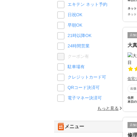
本日の
エキテン ネット予約
ネット
日祝OK
ネット
早朝OK
21時以降OK
店舗
大
24時間営業
クーポン有
駐車場有
クレジットカード可
住宅
QRコード決済可
出張
電子マネー決済可
住所
本日の
もっと見る
店舗
メニュー
修