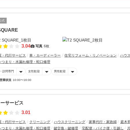
公式
SQUARE
3.04
写真
6枚
屋・代行サービス
車・カーディーラー
住宅リフォーム・リノベーション
ハウ
レつまり・水漏れ修理・蛇口修理
・訪問専門
女性歓迎
男性歓迎
営業状況
10:00〜16:00
リーサービス
3.01
屋・代行サービス
クリーニング
ハウスクリーニング
家事代行・家政婦
庭木
レつまり・水漏れ修理・蛇口修理
鍵交換・鍵修理
宅配便・バイク便・引越し