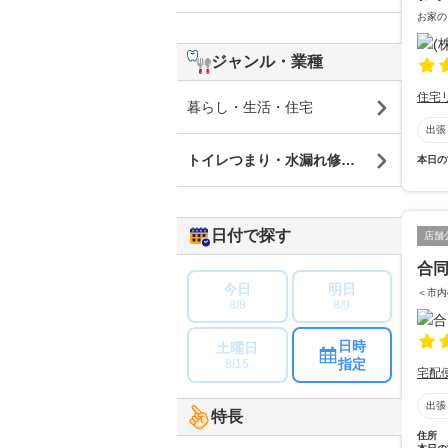
お家の
ジャンル・業種
住宅
暮らし・生活・住宅
出張
トイレつまり・水漏れ修理・蛇口修理
本日の
日付で探す
店舗
合同
今日
明日
＜市内
8/8
8/9
日時
土曜日
指定
8/15
宅配
出張
特長
住所