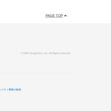
PAGE TOP
© GMO DesignOne, Inc. All Rights reserved.
ュリティ事業の軌跡