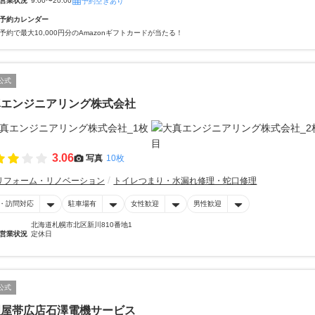
営業状況
9:00〜20:00
予約空きあり
予約カレンダー
予約で最大10,000円分のAmazonギフトカードが当たる！
公式
真エンジニアリング株式会社
3.06
写真
10枚
リフォーム・リノベーション
トイレつまり・水漏れ修理・蛇口修理
・訪問対応
駐車場有
女性歓迎
男性歓迎
北海道札幌市北区新川810番地1
営業状況
定休日
公式
理屋帯広店石澤電機サービス