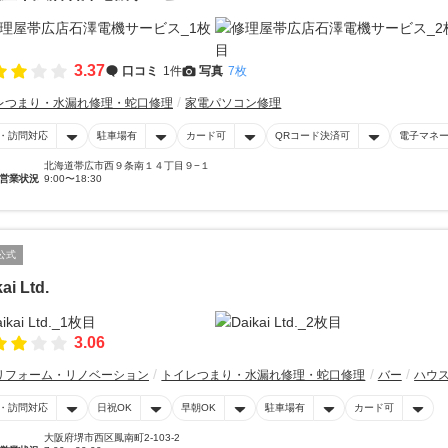
3.37
口コミ
1件
写真
7枚
レつまり・水漏れ修理・蛇口修理
家電パソコン修理
・訪問対応
駐車場有
カード可
QRコード決済可
電子マネ
北海道帯広市西９条南１４丁目９−１
営業状況
9:00〜18:30
公式
ai Ltd.
3.06
リフォーム・リノベーション
トイレつまり・水漏れ修理・蛇口修理
バー
ハウ
・訪問対応
日祝OK
早朝OK
駐車場有
カード可
大阪府堺市西区鳳南町2-103-2