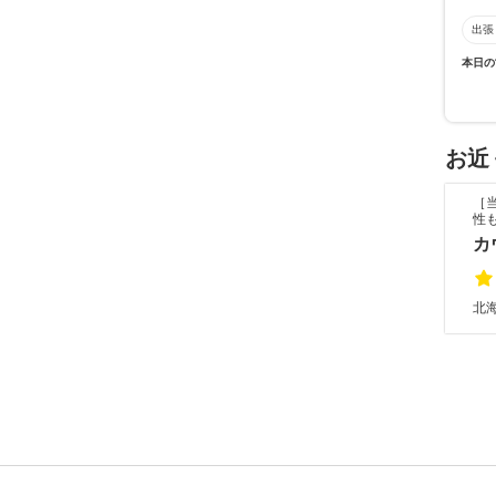
出張
本日の
お近
［
性
カ
北