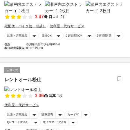
3.47
口コミ
2件
宅配便・バイク便・引越し
便利屋・代行サービス
出張・訪問対応
日祝OK
21時以降OK
24時間営業
住所
香川県高松市伏石町884-6
本日の営業状況
0:00〜24:00
店舗公式
レントオール松山
3.06
写真
1枚
便利屋・代行サービス
出張・訪問対応
駐車場有
カード可
QRコード決済可
電子マネー決済可