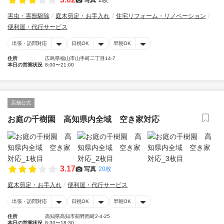
害虫・害獣駆除
庭木剪定・お手入れ
住宅リフォーム・リノベーション
便利屋・代行サービス
出張・訪問対応
日祝OK
早朝OK
住所
広島県福山市山手町二丁目14-7
本日の営業状況
8:00〜21:00
店舗公式
お庭の千樹園 高知県内全域 空き家対応
3.17
写真
20枚
庭木剪定・お手入れ
便利屋・代行サービス
出張・訪問対応
日祝OK
早朝OK
住所
高知県高知市薊野西町2-4-25
本日の営業状況
8:30〜18:30