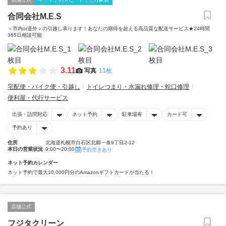
合同会社M.E.S
＜市内or道外＞の引越し承ります！あなたの期待を超える高品質な配送サービス★24時間
365日相談可能
3.11
写真
11枚
宅配便・バイク便・引越し
トイレつまり・水漏れ修理・蛇口修理
便利屋・代行サービス
出張・訪問対応
ネット予約
駐車場有
カード可
予約あり
住所
北海道札幌市白石区北郷一条9丁目2-12
本日の営業状況
9:00〜20:00
予約空きあり
ネット予約カレンダー
ネット予約で最大10,000円分のAmazonギフトカードが当たる！
店舗公式
フジタクリーン