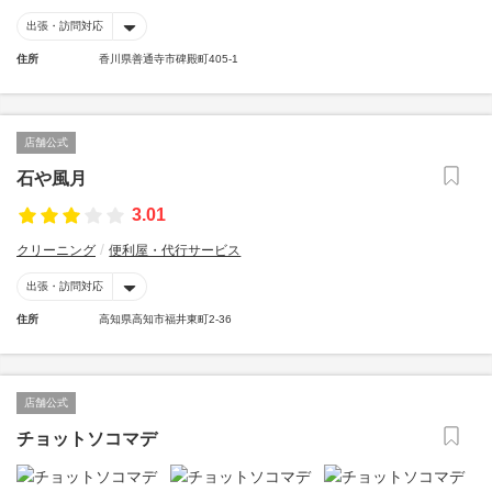
出張・訪問対応
住所
香川県善通寺市碑殿町405-1
店舗公式
石や風月
3.01
クリーニング
便利屋・代行サービス
出張・訪問対応
住所
高知県高知市福井東町2-36
店舗公式
チョットソコマデ