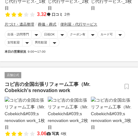
3.32
口コミ
2件
片づけ・遺品整理
葬儀・葬式
便利屋・代行サービス
出張・訪問専門
日祝OK
クーポン有
カード可
女性歓迎
男性歓迎
本日の営業状況
9:00〜17:00
店舗公式
コビ吉の全国出張リフォーム工事（Mr.
Cobekich's renovation work
3.06
写真
4枚