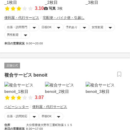
3.10
写真
3枚
便利屋・代行サービス
宅配便・バイク便・引越し
出張・訪問専門
日祝OK
予約あり
女性歓迎
男性歓迎
本日の営業状況
9:00〜20:00
店舗公式
複合サービス benoit
3.07
ベビーシッター
便利屋・代行サービス
出張・訪問対応
早朝OK
住所
大分県豊後大野市三重町秋葉１１５
本日の営業状況
8:30〜17:00