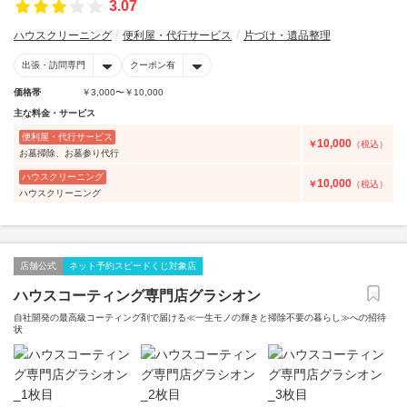
3.07
ハウスクリーニング
便利屋・代行サービス
片づけ・遺品整理
出張・訪問専門
クーポン有
価格帯
￥3,000〜￥10,000
主な料金・サービス
便利屋・代行サービス
10,000
￥
（税込）
お墓掃除、お墓参り代行
ハウスクリーニング
10,000
￥
（税込）
ハウスクリーニング
店舗公式
ネット予約スピードくじ対象店
ハウスコーティング専門店グラシオン
自社開発の最高級コーティング剤で届ける≪一生モノの輝きと掃除不要の暮らし≫への招待
状