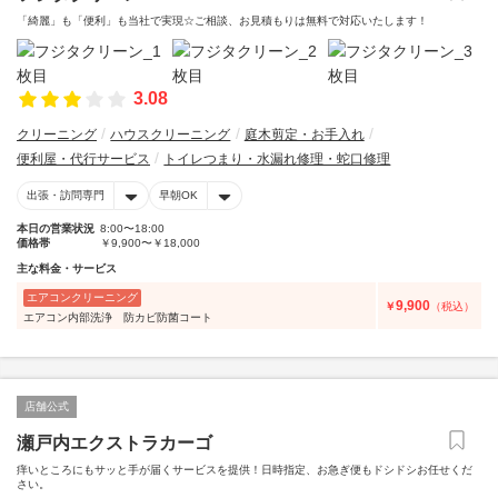
「綺麗」も「便利」も当社で実現☆ご相談、お見積もりは無料で対応いたします！
3.08
クリーニング
ハウスクリーニング
庭木剪定・お手入れ
便利屋・代行サービス
トイレつまり・水漏れ修理・蛇口修理
出張・訪問専門
早朝OK
本日の営業状況
8:00〜18:00
価格帯
￥9,900〜￥18,000
主な料金・サービス
エアコンクリーニング
9,900
￥
（税込）
エアコン内部洗浄 防カビ防菌コート
店舗公式
瀬戸内エクストラカーゴ
痒いところにもサッと手が届くサービスを提供！日時指定、お急ぎ便もドシドシお任せくだ
さい。