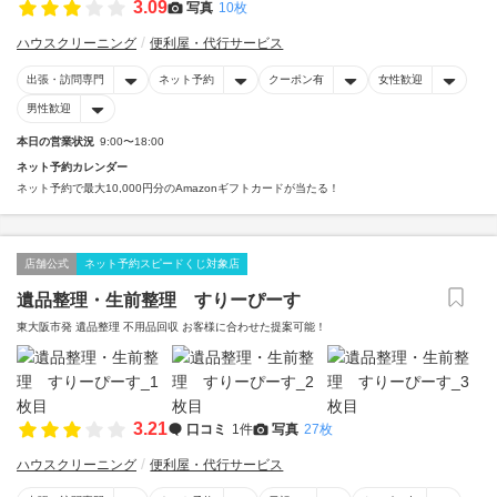
3.09
写真
10枚
ハウスクリーニング
便利屋・代行サービス
出張・訪問専門
ネット予約
クーポン有
女性歓迎
男性歓迎
本日の営業状況
9:00〜18:00
ネット予約カレンダー
ネット予約で最大10,000円分のAmazonギフトカードが当たる！
店舗公式
ネット予約スピードくじ対象店
遺品整理・生前整理 すりーぴーす
東大阪市発 遺品整理 不用品回収 お客様に合わせた提案可能！
3.21
口コミ
1件
写真
27枚
ハウスクリーニング
便利屋・代行サービス