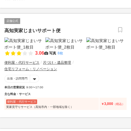
店舗公式
高知実家じまいサポート便
3.06
写真
8枚
便利屋・代行サービス
片づけ・遺品整理
住宅リフォーム・リノベーション
出張・訪問専門
本日の営業状況
9:00〜17:00
主な料金・サービス
便利屋・代行サービス
3,000
￥
（税込）
実家見守りサービス（高知市内・一部地域を除く）