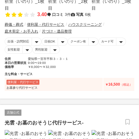
3.40
口コミ
3件
写真
6枚
葬儀・葬式
便利屋・代行サービス
ハウスクリーニング
庭木剪定・お手入れ
片づけ・遺品整理
出張・訪問対応
日祝OK
クーポン有
カード可
女性歓迎
男性歓迎
住所
愛知県一宮市平和３－３－１
本日の営業状況
9:00〜19:00
価格帯
￥8,000〜￥32,000
主な料金・サービス
便利屋・代行サービス
16,500
￥
（税込）
お墓参り代行サービス
店舗公式
光雲 -お墓のおそうじ代行サービス-