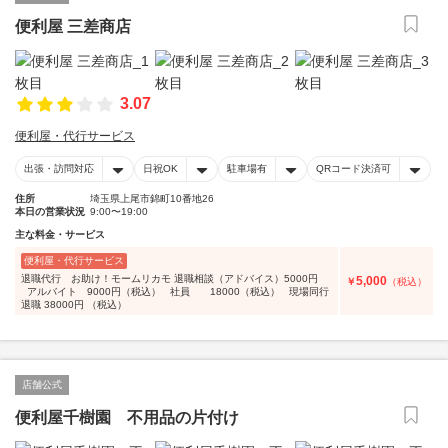
便利屋 三差商店
3.07
便利屋・代行サービス
出張・訪問対応
日祝OK
駐車場有
QRコード決済可
住所
埼玉県上尾市錦町10番地26
本日の営業状況
9:00〜19:00
主な料金・サービス
便利屋・代行サービス
退職代行 お助け！モームリカモ 退職相談（アドバイス）5000円
5,000
￥
（税込）
アルバイト 9000円（税込） 社員 18000（税込） 現場同行
退職 38000円 （税込）
店舗公式
便利屋千樹園 不用品の片付け