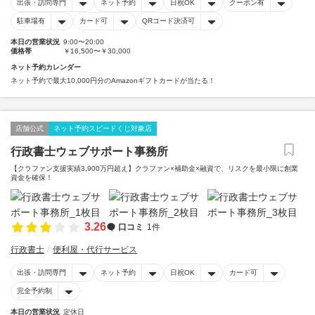
出張・訪問専門
ネット予約
日祝OK
クーポン有
駐車場有
カード可
QRコード決済可
本日の営業状況
9:00〜20:00
価格帯
￥16,500〜￥30,000
ネット予約カレンダー
ネット予約で最大10,000円分のAmazonギフトカードが当たる！
店舗公式
ネット予約スピードくじ対象店
行政書士ウェブサポート事務所
【クラファン支援実績3,900万円超え】クラファン×補助金×融資で、リスクを最小限に創業
資金を確保！
3.26
口コミ
1件
行政書士
便利屋・代行サービス
出張・訪問専門
ネット予約
日祝OK
カード可
完全予約制
本日の営業状況
定休日