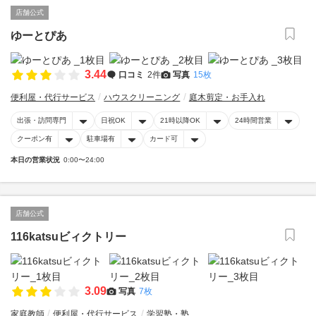
店舗公式
ゆーとぴあ
3.44
口コミ
2件
写真
15枚
便利屋・代行サービス
ハウスクリーニング
庭木剪定・お手入れ
出張・訪問専門
日祝OK
21時以降OK
24時間営業
クーポン有
駐車場有
カード可
本日の営業状況
0:00〜24:00
店舗公式
116katsuビィクトリー
3.09
写真
7枚
家庭教師
便利屋・代行サービス
学習塾・塾