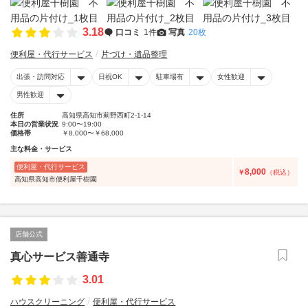
3.18
口コミ
1件
写真
20枚
便利屋・代行サービス
片づけ・遺品整理
出張・訪問対応
日祝OK
駐車場有
女性歓迎
男性歓迎
住所
高知県高知市薊野西町2-1-14
本日の営業状況
9:00〜19:00
価格帯
￥8,000〜￥68,000
主な料金・サービス
便利屋・代行サービス
8,000
￥
（税込）
高知県高知市便利屋千樹園
店舗公式
真心サービス善通寺
3.01
ハウスクリーニング
便利屋・代行サービス