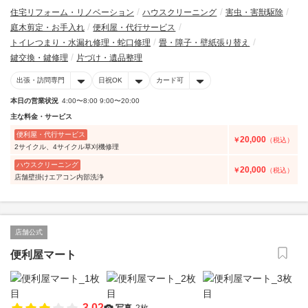
住宅リフォーム・リノベーション
ハウスクリーニング
害虫・害獣駆除
庭木剪定・お手入れ
便利屋・代行サービス
トイレつまり・水漏れ修理・蛇口修理
畳・障子・壁紙張り替え
鍵交換・鍵修理
片づけ・遺品整理
出張・訪問専門
日祝OK
カード可
本日の営業状況
4:00〜8:00 9:00〜20:00
主な料金・サービス
便利屋・代行サービス
20,000
￥
（税込）
2サイクル、4サイクル草刈機修理
ハウスクリーニング
20,000
￥
（税込）
店舗壁掛けエアコン内部洗浄
店舗公式
便利屋マート
3.02
写真
2枚