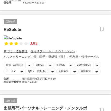
価格帯
￥8,000〜￥20,000
店舗公式
ReSolute
3.03
片づけ・遺品整理
住宅リフォーム・リノベーション
ハウスクリーニング
畳・障子・壁紙張り替え
便利屋・代行サービス
出張・訪問対応
日祝OK
早朝OK
21時以降OK
カード可
QRコード決済可
女性歓迎
男性歓迎
住所
栃木県足利市通2丁目2748-10
本日の営業状況
8:00〜24:00
店舗公式
出張専門パーソナルトレーニング・メンタルボ