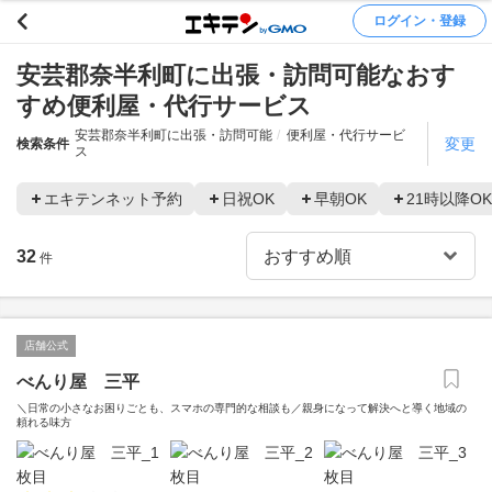
ログイン・登録
安芸郡奈半利町に出張・訪問可能なおす
すめ便利屋・代行サービス
安芸郡奈半利町に出張・訪問可能
便利屋・代行サービ
変更
検索条件
ス
エキテンネット予約
日祝OK
早朝OK
21時以降OK
32
件
店舗公式
べんり屋 三平
＼日常の小さなお困りごとも、スマホの専門的な相談も／親身になって解決へと導く地域の
頼れる味方