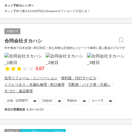
ネット予約カレンダー
ネット予約で最大10,000円分のAmazonギフトカードが当たる！
店舗公式
合同会社タカハシ
年中無休で日本全国へ即日対応！急な荷物も圧倒的なスピードで確実に運ぶ配送のプロです
3.07
住宅リフォーム・リノベーション
便利屋・代行サービス
トイレつまり・水漏れ修理・蛇口修理
宅配便・バイク便・引越し
片づけ・遺品整理
出張・訪問専門
日祝OK
早朝OK
カード可
本日の営業状況
8:30〜19:00
店舗公式
ネット予約スピードくじ対象店