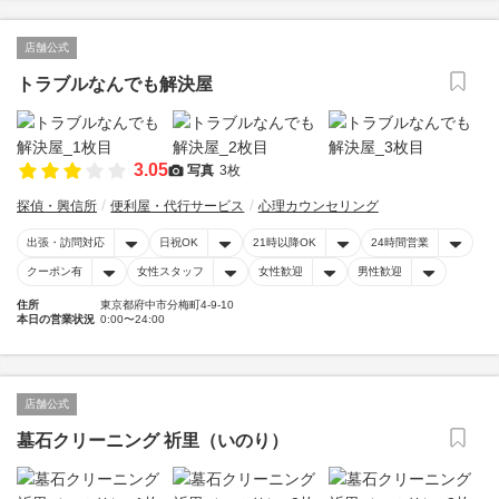
店舗公式
トラブルなんでも解決屋
3.05
写真
3枚
探偵・興信所
便利屋・代行サービス
心理カウンセリング
出張・訪問対応
日祝OK
21時以降OK
24時間営業
クーポン有
女性スタッフ
女性歓迎
男性歓迎
住所
東京都府中市分梅町4-9-10
本日の営業状況
0:00〜24:00
店舗公式
墓石クリーニング 祈里（いのり）