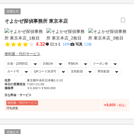
店舗公式
そよかぜ探偵事務所 東京本店
4.32
口コミ
18件
写真
12枚
便利屋・代行サービス
出張・訪問対応
日祝OK
早朝OK
クーポン有
カード可
QRコード決済可
女性歓迎
男性歓迎
住所
東京都中央区日本橋1-2-10
本日の営業状況
7:00〜21:00
価格帯
￥3,300〜￥500,000
主な料金・サービス
便利屋・代行サービス
8,800
￥
（税込）
浮気調査
店舗公式