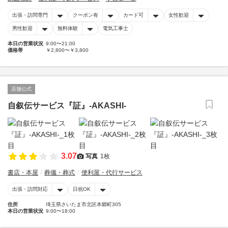
出張・訪問専門
クーポン有
カード可
女性歓迎
男性歓迎
無料体験
電気工事士
本日の営業状況
9:00〜21:00
価格帯
￥2,800〜￥3,800
店舗公式
自叙伝サービス『証』-AKASHI-
3.07
写真
1枚
書店・本屋
葬儀・葬式
便利屋・代行サービス
出張・訪問対応
日祝OK
住所
埼玉県さいたま市北区本郷町305
本日の営業状況
9:00〜18:00