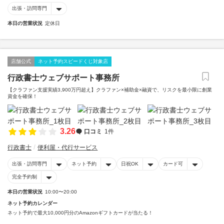
出張・訪問専門
本日の営業状況
定休日
店舗公式
ネット予約スピードくじ対象店
行政書士ウェブサポート事務所
【クラファン支援実績3,900万円超え】クラファン×補助金×融資で、リスクを最小限に創業
資金を確保！
3.26
口コミ
1件
行政書士
便利屋・代行サービス
出張・訪問専門
ネット予約
日祝OK
カード可
完全予約制
本日の営業状況
10:00〜20:00
ネット予約カレンダー
ネット予約で最大10,000円分のAmazonギフトカードが当たる！