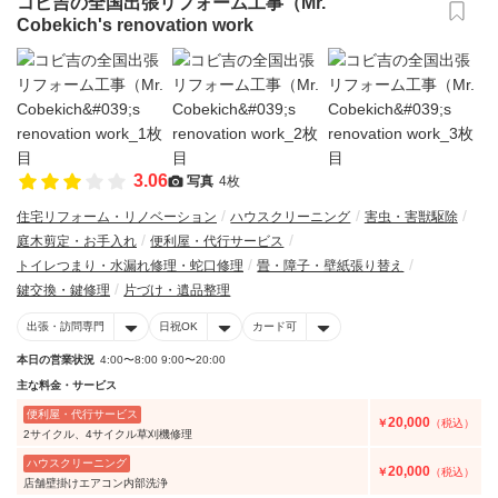
コビ吉の全国出張リフォーム工事（Mr.
Cobekich's renovation work
3.06
写真
4枚
住宅リフォーム・リノベーション
ハウスクリーニング
害虫・害獣駆除
庭木剪定・お手入れ
便利屋・代行サービス
トイレつまり・水漏れ修理・蛇口修理
畳・障子・壁紙張り替え
鍵交換・鍵修理
片づけ・遺品整理
出張・訪問専門
日祝OK
カード可
本日の営業状況
4:00〜8:00 9:00〜20:00
主な料金・サービス
便利屋・代行サービス
20,000
￥
（税込）
2サイクル、4サイクル草刈機修理
ハウスクリーニング
20,000
￥
（税込）
店舗壁掛けエアコン内部洗浄