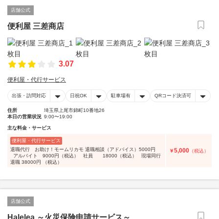
店舗公式
便利屋 三差商店
3.07
便利屋・代行サービス
出張・訪問対応
日祝OK
駐車場有
QRコード決済可
住所
埼玉県上尾市錦町10番地26
本日の営業状況
9:00〜19:00
主な料金・サービス
便利屋・代行サービス
退職代行 お助け！モームリカモ 退職相談（アドバイス）5000円
5,000
￥
（税込）
アルバイト 9000円（税込） 社員 18000（税込） 現場同行
退職 38000円 （税込）
店舗公式
Halelea ～火災保険申請サービス～