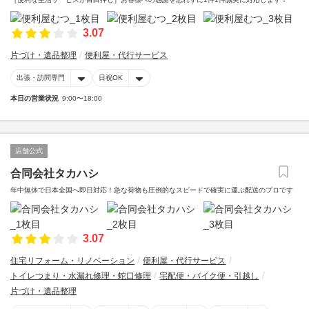
3.07
片づけ・遺品整理
便利屋・代行サービス
出張・訪問専門
日祝OK
本日の営業状況
9:00〜18:00
店舗公式
合同会社タカハシ
年中無休で日本全国へ即日対応！急な荷物も圧倒的なスピードで確実に運ぶ配送のプロです
3.07
住宅リフォーム・リノベーション
便利屋・代行サービス
トイレつまり・水漏れ修理・蛇口修理
宅配便・バイク便・引越し
片づけ・遺品整理