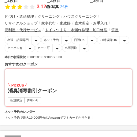
3.12
写真
26枚
片づけ・遺品整理
クリーニング
ハウスクリーニング
リサイクルショップ
家事代行・家政婦
庭木剪定・お手入れ
便利屋・代行サービス
トイレつまり・水漏れ修理・蛇口修理
質屋
出張・訪問専門
ネット予約
日祝OK
21時以降OK
クーポン有
カード可
出張買取
本日の営業状況
0:00〜8:30 9:00〜23:30
おすすめのクーポン
20
PickUp
消臭消毒割引クーポン
新規限定
併用不可
ネット予約カレンダー
ネット予約で最大10,000円分のAmazonギフトカードが当たる！