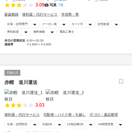
3.09
写真
7枚
家庭教師
便利屋・代行サービス
学習塾・塾
出張・訪問専門
クーポン有
カード可
女性歓迎
男性歓迎
無料体験
電気工事士
本日の営業状況
9:30〜20:30
価格帯
￥2,800〜￥3,800
店舗公式
赤帽 道川運送
3.03
便利屋・代行サービス
宅配便・バイク便・引越し
片づけ・遺品整理
出張・訪問対応
日祝OK
21時以降OK
24時間営業