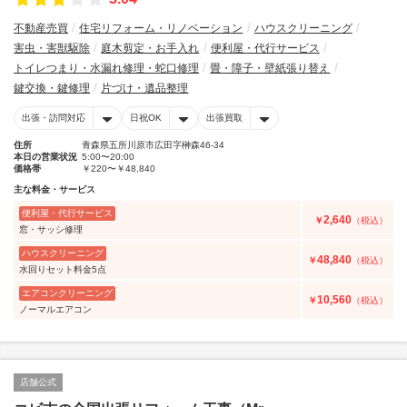
不動産売買
住宅リフォーム・リノベーション
ハウスクリーニング
害虫・害獣駆除
庭木剪定・お手入れ
便利屋・代行サービス
トイレつまり・水漏れ修理・蛇口修理
畳・障子・壁紙張り替え
鍵交換・鍵修理
片づけ・遺品整理
出張・訪問対応
日祝OK
出張買取
住所
青森県五所川原市広田字榊森46-34
本日の営業状況
5:00〜20:00
価格帯
￥220〜￥48,840
主な料金・サービス
便利屋・代行サービス
2,640
￥
（税込）
窓・サッシ修理
ハウスクリーニング
48,840
￥
（税込）
水回りセット料金5点
エアコンクリーニング
10,560
￥
（税込）
ノーマルエアコン
店舗公式