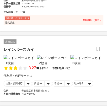
住所
東京都中央区日本橋1-2-10
本日の営業状況
7:00〜21:00
価格帯
￥3,300〜￥500,000
主な料金・サービス
便利屋・代行サービス
8,800
￥
（税込）
浮気調査
店舗公式
レインボースカイ
3.27
口コミ
1件
写真
3枚
便利屋・代行サービス
出張・訪問対応
日祝OK
早朝OK
駐車場有
住所
青森県弘前市富田町137-2
本日の営業状況
7:00〜19:00