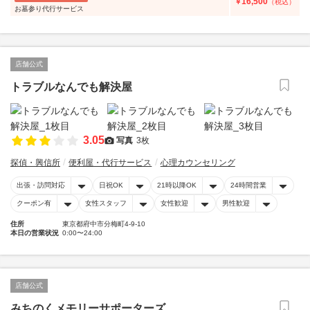
16,500
￥
（税込）
お墓参り代行サービス
店舗公式
トラブルなんでも解決屋
3.05
写真
3枚
探偵・興信所
便利屋・代行サービス
心理カウンセリング
出張・訪問対応
日祝OK
21時以降OK
24時間営業
クーポン有
女性スタッフ
女性歓迎
男性歓迎
住所
東京都府中市分梅町4-9-10
本日の営業状況
0:00〜24:00
店舗公式
みちのくメモリーサポーターズ