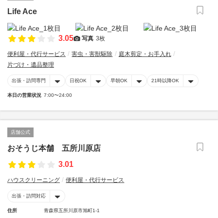
Life Ace
3.05
写真
3枚
便利屋・代行サービス
害虫・害獣駆除
庭木剪定・お手入れ
片づけ・遺品整理
出張・訪問専門
日祝OK
早朝OK
21時以降OK
本日の営業状況
7:00〜24:00
店舗公式
おそうじ本舗 五所川原店
3.01
ハウスクリーニング
便利屋・代行サービス
出張・訪問対応
住所
青森県五所川原市旭町1-1