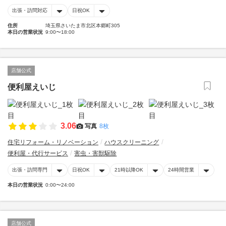
出張・訪問対応
日祝OK
住所
埼玉県さいたま市北区本郷町305
本日の営業状況
9:00〜18:00
店舗公式
便利屋えいじ
3.06
写真
8枚
住宅リフォーム・リノベーション
ハウスクリーニング
便利屋・代行サービス
害虫・害獣駆除
出張・訪問専門
日祝OK
21時以降OK
24時間営業
本日の営業状況
0:00〜24:00
店舗公式