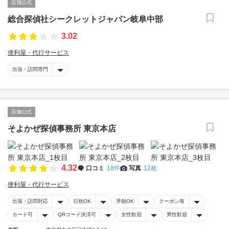
店舗公式
総合探偵社シークレットジャパン岐阜中部
3.02
便利屋・代行サービス
出張・訪問専門
店舗公式
そよかぜ探偵事務所 東京本店
4.32
口コミ
18件
写真
12枚
便利屋・代行サービス
出張・訪問対応
日祝OK
早朝OK
クーポン有
カード可
QRコード決済可
女性歓迎
男性歓迎