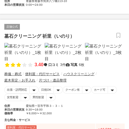
住所
青森県青森市筒井八ツ橋113-10
本日の営業状況
0:00〜24:00
店舗公式
墓石クリーニング 祈里（いのり）
3.40
口コミ
3件
写真
6枚
葬儀・葬式
便利屋・代行サービス
ハウスクリーニング
庭木剪定・お手入れ
片づけ・遺品整理
出張・訪問対応
日祝OK
クーポン有
カード可
女性歓迎
男性歓迎
住所
愛知県一宮市平和３－３－１
本日の営業状況
9:30〜18:00
価格帯
￥8,000〜￥32,000
主な料金・サービス
便利屋・代行サービス