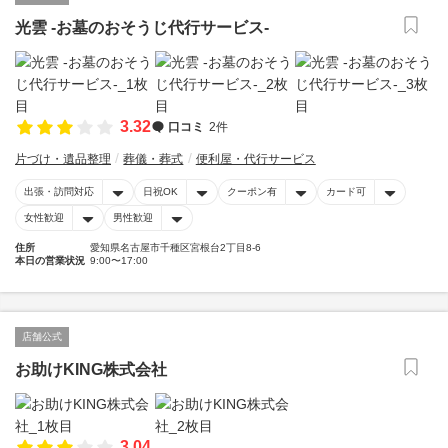
光雲 -お墓のおそうじ代行サービス-
3.32
口コミ
2件
片づけ・遺品整理
葬儀・葬式
便利屋・代行サービス
出張・訪問対応
日祝OK
クーポン有
カード可
女性歓迎
男性歓迎
住所
愛知県名古屋市千種区宮根台2丁目8-6
本日の営業状況
9:00〜17:00
店舗公式
お助けKING株式会社
3.04