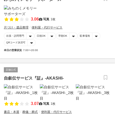
3.06
写真
1枚
片づけ・遺品整理
便利屋・代行サービス
出張・訪問専門
日祝OK
早朝OK
駐車場有
QRコード決済可
本日の営業状況
7:00〜20:00
店舗公式
自叙伝サービス『証』-AKASHI-
3.07
写真
1枚
書店・本屋
葬儀・葬式
便利屋・代行サービス