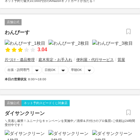
ネット予約で最大10,000円分のAmazonギフトカードが当たる！
店舗公式
わんぴーす
3.04
片づけ・遺品整理
庭木剪定・お手入れ
便利屋・代行サービス
質屋
出張・訪問専門
日祝OK
早朝OK
本日の営業状況
8:00〜18:00
店舗公式
ネット予約スピードくじ対象店
ダイサンクリーン
＼見逃し厳禁！ユニークなキャンペーンを実施中／清掃＆片付けのプロ集団♪ご依頼は24時間
受付中です！