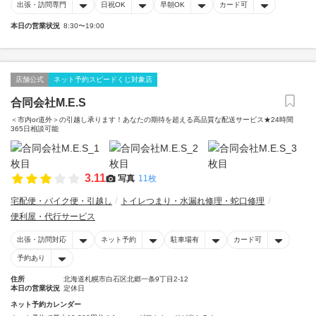
出張・訪問専門
日祝OK
早朝OK
カード可
本日の営業状況
8:30〜19:00
店舗公式
ネット予約スピードくじ対象店
合同会社M.E.S
＜市内or道外＞の引越し承ります！あなたの期待を超える高品質な配送サービス★24時間
365日相談可能
3.11
写真
11枚
宅配便・バイク便・引越し
トイレつまり・水漏れ修理・蛇口修理
便利屋・代行サービス
出張・訪問対応
ネット予約
駐車場有
カード可
予約あり
住所
北海道札幌市白石区北郷一条9丁目2-12
本日の営業状況
定休日
ネット予約カレンダー