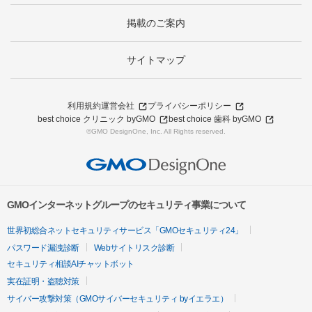
掲載のご案内
サイトマップ
利用規約
運営会社
プライバシーポリシー
best choice クリニック byGMO
best choice 歯科 byGMO
©GMO DesignOne, Inc. All Rights reserved.
GMOインターネットグループのセキュリティ事業について
世界初総合ネットセキュリティサービス「GMOセキュリティ24」
パスワード漏洩診断
Webサイトリスク診断
セキュリティ相談AIチャットボット
実在証明・盗聴対策
サイバー攻撃対策（GMOサイバーセキュリティ byイエラエ）