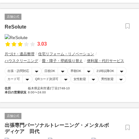
店舗公式
ReSolute
3.03
片づけ・遺品整理
住宅リフォーム・リノベーション
ハウスクリーニング
畳・障子・壁紙張り替え
便利屋・代行サービス
出張・訪問対応
日祝OK
早朝OK
21時以降OK
カード可
QRコード決済可
女性歓迎
男性歓迎
住所
栃木県足利市通2丁目2748-10
本日の営業状況
8:00〜24:00
店舗公式
出張専門パーソナルトレーニング・メンタルボ
ディケア 田代