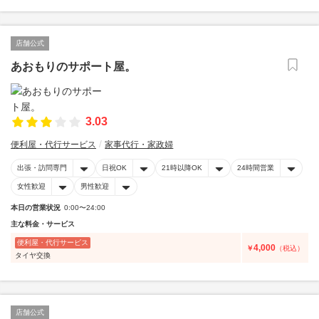
店舗公式
あおもりのサポート屋。
3.03
便利屋・代行サービス
家事代行・家政婦
出張・訪問専門
日祝OK
21時以降OK
24時間営業
女性歓迎
男性歓迎
本日の営業状況
0:00〜24:00
主な料金・サービス
便利屋・代行サービス
4,000
￥
（税込）
タイヤ交換
店舗公式