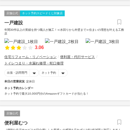
店舗公式
ネット予約スピードくじ対象店
一戸建設
年間30件以上の実績を持つ職人が施工！≪水回りから外壁まで≫住まいの理想を叶える工務
店
3.06
住宅リフォーム・リノベーション
便利屋・代行サービス
トイレつまり・水漏れ修理・蛇口修理
出張・訪問専門
ネット予約
本日の営業状況
定休日
ネット予約カレンダー
ネット予約で最大10,000円分のAmazonギフトカードが当たる！
店舗公式
便利屋むつ
［便利な生活サービスが目白押し］お客様への感謝を忘れずに1件1件誠実に対応します！