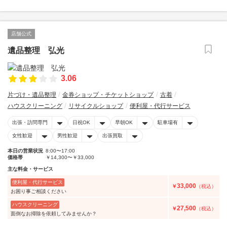
店舗公式
遺品整理 弘光
3.06
片づけ・遺品整理
金券ショップ・チケットショップ
古着
ハウスクリーニング
リサイクルショップ
便利屋・代行サービス
出張・訪問専門
日祝OK
早朝OK
駐車場有
女性歓迎
男性歓迎
出張買取
本日の営業状況
8:00〜17:00
価格帯
￥14,300〜￥33,000
主な料金・サービス
便利屋・代行サービス
33,000
￥
（税込）
お困り事ご相談ください
ハウスクリーニング
27,500
￥
（税込）
面倒なお掃除を依頼してみませんか？