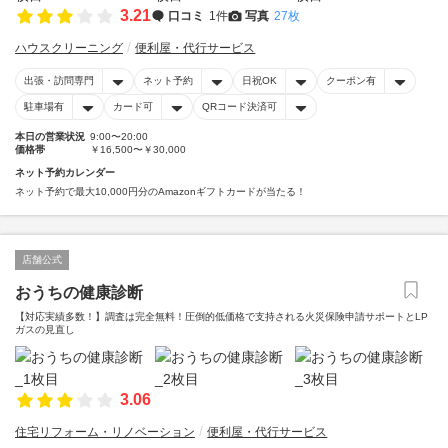
3.21
口コミ
1件
写真
27枚
ハウスクリーニング
便利屋・代行サービス
出張・訪問専門
ネット予約
日祝OK
クーポン有
駐車場有
カード可
QRコード決済可
本日の営業状況
9:00〜20:00
価格帯
￥16,500〜￥30,000
ネット予約カレンダー
ネット予約で最大10,000円分のAmazonギフトカードが当たる！
店舗公式
おうちの健康診断
【対応実績多数！】調査は完全無料！圧倒的低価格で支持される火災保険申請サポートとLP
ガスの見直し
3.06
住宅リフォーム・リノベーション
便利屋・代行サービス