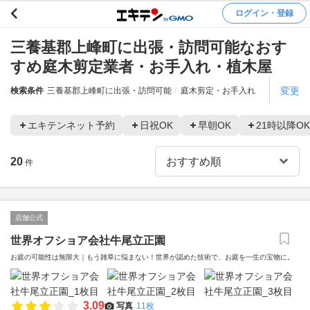
ログイン・登録
三養基郡上峰町に出張・訪問可能なおす
すめ庭木剪定業者・お手入れ・植木屋
変更
検索条件
三養基郡上峰町に出張・訪問可能
庭木剪定・お手入れ
エキテンネット予約
日祝OK
早朝OK
21時以降OK
20
件
店舗公式
世界オフショア会社牛尾立正園
お庭の可能性は無限大｜もう雑草に悩まない！世界が認めた技術で、お庭を一生の宝物に。
3.09
写真
11枚