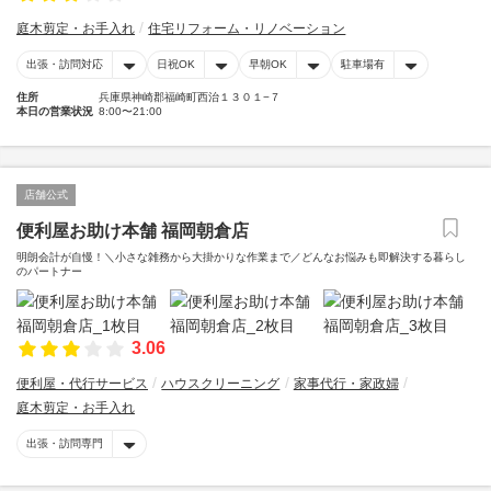
庭木剪定・お手入れ
住宅リフォーム・リノベーション
出張・訪問対応
日祝OK
早朝OK
駐車場有
住所
兵庫県神崎郡福崎町西治１３０１−７
本日の営業状況
8:00〜21:00
店舗公式
便利屋お助け本舗 福岡朝倉店
明朗会計が自慢！＼小さな雑務から大掛かりな作業まで／どんなお悩みも即解決する暮らし
のパートナー
3.06
便利屋・代行サービス
ハウスクリーニング
家事代行・家政婦
庭木剪定・お手入れ
出張・訪問専門