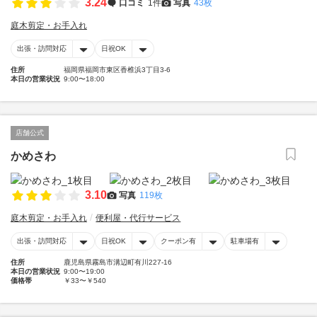
3.24
口コミ
1件
写真
43枚
庭木剪定・お手入れ
出張・訪問対応
日祝OK
住所
福岡県福岡市東区香椎浜3丁目3-6
本日の営業状況
9:00〜18:00
店舗公式
かめさわ
3.10
写真
119枚
庭木剪定・お手入れ
便利屋・代行サービス
出張・訪問対応
日祝OK
クーポン有
駐車場有
住所
鹿児島県霧島市溝辺町有川227-16
本日の営業状況
9:00〜19:00
価格帯
￥33〜￥540