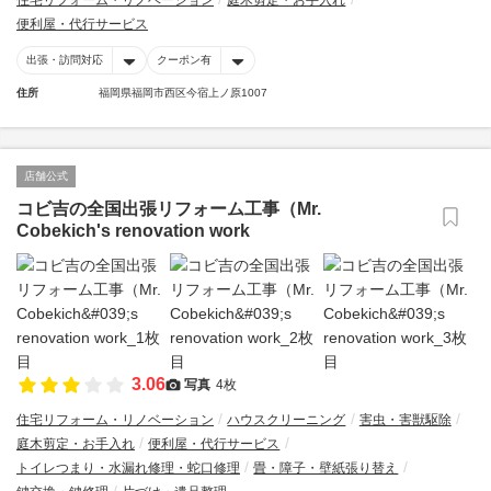
住宅リフォーム・リノベーション
庭木剪定・お手入れ
便利屋・代行サービス
出張・訪問対応
クーポン有
住所
福岡県福岡市西区今宿上ノ原1007
店舗公式
コビ吉の全国出張リフォーム工事（Mr.
Cobekich's renovation work
3.06
写真
4枚
住宅リフォーム・リノベーション
ハウスクリーニング
害虫・害獣駆除
庭木剪定・お手入れ
便利屋・代行サービス
トイレつまり・水漏れ修理・蛇口修理
畳・障子・壁紙張り替え