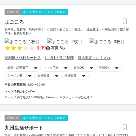
店舗公式
ネット予約スピードくじ対象店
まごころ
長崎県、佐賀県（離島を除く）へ訪問｜墓じまい｜墓洗い｜遺品整理｜不用品回収｜空き家
清掃＜見積り無料＞
3.09
写真
5枚
便利屋・代行サービス
片づけ・遺品整理
庭木剪定・お手入れ
出張・訪問専門
ネット予約
日祝OK
早朝OK
クーポン有
女性歓迎
男性歓迎
本日の営業状況
8:00〜20:00
ネット予約カレンダー
ネット予約で最大10,000円分のAmazonギフトカードが当たる！
店舗公式
ネット予約スピードくじ対象店
九州生活サポート
害虫・害獣駆除｜不要品回収｜空き家の管理｜多岐にわたる対応サービス！各分野の専門ス