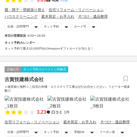
畳・障子・壁紙張り替え
住宅リフォーム・リノベーション
ハウスクリーニング
庭木剪定・お手入れ
片づけ・遺品整理
出張・訪問専門
ネット予約
カード可
本日の営業状況
9:00〜18:00
ネット予約カレンダー
ネット予約で最大10,000円分のAmazonギフトカードが当たる！
店舗公式
ネット予約スピードくじ対象店
古賀技建株式会社
☆御見積り無料☆ご自宅の外構・エクステリア工事はぜひお任せください。リピーター様多
数◎
3.23
口コミ
1件
住宅リフォーム・リノベーション
庭木剪定・お手入れ
片づけ・遺品整理
出張・訪問専門
ネット予約
早朝OK
クーポン有