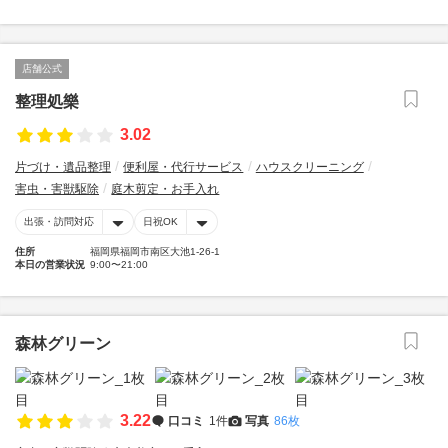
店舗公式
整理処樂
3.02
片づけ・遺品整理
便利屋・代行サービス
ハウスクリーニング
害虫・害獣駆除
庭木剪定・お手入れ
出張・訪問対応
日祝OK
住所
福岡県福岡市南区大池1-26-1
本日の営業状況
9:00〜21:00
森林グリーン
3.22
口コミ
1件
写真
86枚