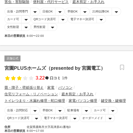
害虫・害獣駆除
便利屋・代行サービス
庭木剪定・お手入れ
出張・訪問専門
日祝OK
早朝OK
21時以降OK
カード可
QRコード決済可
電子マネー決済可
女性歓迎
男性歓迎
本日の営業状況
8:00〜22:00
店舗公式
宮園PLUSホームズ（presented by 宮園電工）
3.22
口コミ
1件
畳・障子・壁紙張り替え
家電
パソコン
住宅リフォーム・リノベーション
庭木剪定・お手入れ
トイレつまり・水漏れ修理・蛇口修理
家電パソコン修理
鍵交換・鍵修理
出張・訪問対応
早朝OK
駐車場有
カード可
QRコード決済可
電子マネー決済可
オーダーメイド
住所
佐賀県鹿島市大字高津原41番地3
本日の営業状況
8:00〜17:00