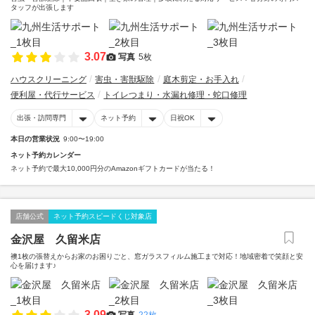
タッフが出張します
3.07
写真
5枚
ハウスクリーニング
害虫・害獣駆除
庭木剪定・お手入れ
便利屋・代行サービス
トイレつまり・水漏れ修理・蛇口修理
出張・訪問専門
ネット予約
日祝OK
本日の営業状況
9:00〜19:00
ネット予約カレンダー
ネット予約で最大10,000円分のAmazonギフトカードが当たる！
店舗公式
ネット予約スピードくじ対象店
金沢屋 久留米店
襖1枚の張替えからお家のお困りごと、窓ガラスフィルム施工まで対応！地域密着で笑顔と安
心を届けます♪
3.09
写真
22枚