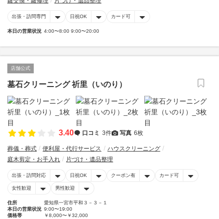
鍵交換・鍵修理
片づけ・遺品整理
出張・訪問専門
日祝OK
カード可
本日の営業状況
4:00〜8:00 9:00〜20:00
店舗公式
墓石クリーニング 祈里（いのり）
3.40
口コミ
3件
写真
6枚
葬儀・葬式
便利屋・代行サービス
ハウスクリーニング
庭木剪定・お手入れ
片づけ・遺品整理
出張・訪問対応
日祝OK
クーポン有
カード可
女性歓迎
男性歓迎
住所
愛知県一宮市平和３－３－１
本日の営業状況
9:00〜19:00
価格帯
￥8,000〜￥32,000