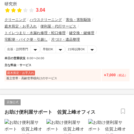
3.04
クリーニング
ハウスクリーニング
害虫・害獣駆除
庭木剪定・お手入れ
便利屋・代行サービス
トイレつまり・水漏れ修理・蛇口修理
鍵交換・鍵修理
宅配便・バイク便・引越し
片づけ・遺品整理
出張・訪問専門
早朝OK
21時以降OK
本日の営業状況
8:00〜24:00
主な料金・サービス
庭木剪定・お手入れ
7,000
￥
（税込）
孤立世帯・高齢世帯様向けのサービス
店舗公式
お助け便利屋サポート 佐賀上峰オフィス