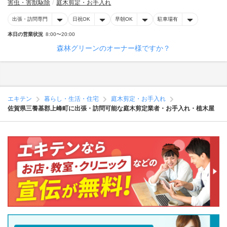
害虫・害獣駆除
庭木剪定・お手入れ
出張・訪問専門
日祝OK
早朝OK
駐車場有
本日の営業状況
8:00〜20:00
森林グリーンのオーナー様ですか？
エキテン
暮らし・生活・住宅
庭木剪定・お手入れ
佐賀県三養基郡上峰町に出張・訪問可能な庭木剪定業者・お手入れ・植木屋