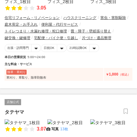
3.05
住宅リフォーム・リノベーション
ハウスクリーニング
害虫・害獣駆除
庭木剪定・お手入れ
便利屋・代行サービス
トイレつまり・水漏れ修理・蛇口修理
畳・障子・壁紙張り替え
鍵交換・鍵修理
宅配便・バイク便・引越し
片づけ・遺品整理
出張・訪問専門
日祝OK
21時以降OK
本日の営業状況
5:00〜24:00
主な料金・サービス
除草・草刈り
1,000
￥
（税込）
草刈り、草取り、除草剤散布
店舗公式
タテヤマ
3.07
写真
13枚