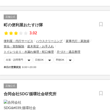
店舗公式
町の便利屋おたすけ隊
3.02
便利屋・代行サービス
ハウスクリーニング
家事代行・家政婦
害虫・害獣駆除
庭木剪定・お手入れ
トイレつまり・水漏れ修理・蛇口修理
片づけ・遺品整理
出張・訪問専門
日祝OK
早朝OK
本日の営業状況
9:00〜20:00
店舗公式
合同会社SDG'循環社会研究所