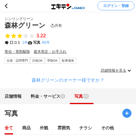
ログイン・登録
シンリングリーン
森林グリーン
共有
3.22
口コミ
1件
写真
86件
害虫・害獣駆除
庭木剪定・お手入れ
出張・訪問専門
日祝OK
早朝OK
駐車場有
詳細情報を見る
森林グリーンのオーナー様ですか？
店舗情報
料金・サービス
写真
4
86
写真
全て
商品
外観
雰囲気
チラシ
その他