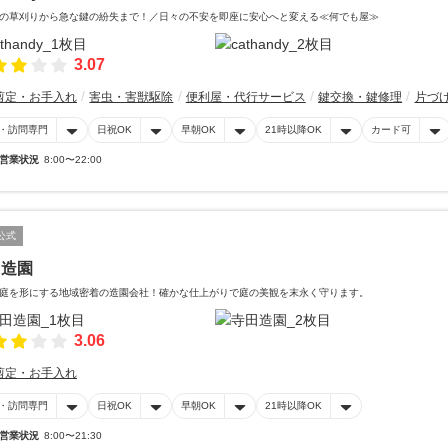
の草刈りから急な鍵の紛失まで！／日々の不安を即座に安心へと変える≪何でも屋≫
3.07
剪定・お手入れ
害虫・害獣駆除
便利屋・代行サービス
鍵交換・鍵修理
片づ
・訪問専門
日祝OK
早朝OK
21時以降OK
カード可
営業状況
8:00〜22:00
公式
田造園
庭を形にする地域密着の造園会社！確かな仕上がりで庭の美観を末永く守ります。
3.06
剪定・お手入れ
・訪問専門
日祝OK
早朝OK
21時以降OK
営業状況
8:00〜21:30