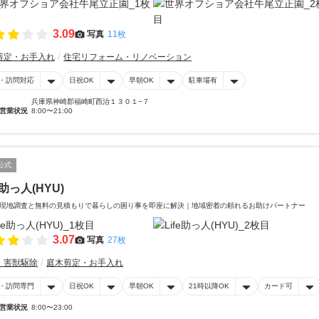
3.09
写真
11枚
剪定・お手入れ
住宅リフォーム・リノベーション
・訪問対応
日祝OK
早朝OK
駐車場有
兵庫県神崎郡福崎町西治１３０１−７
営業状況
8:00〜21:00
公式
e助っ人(HYU)
現地調査と無料の見積もりで暮らしの困り事を即座に解決｜地域密着の頼れるお助けパートナー
3.07
写真
27枚
・害獣駆除
庭木剪定・お手入れ
・訪問専門
日祝OK
早朝OK
21時以降OK
カード可
営業状況
8:00〜23:00