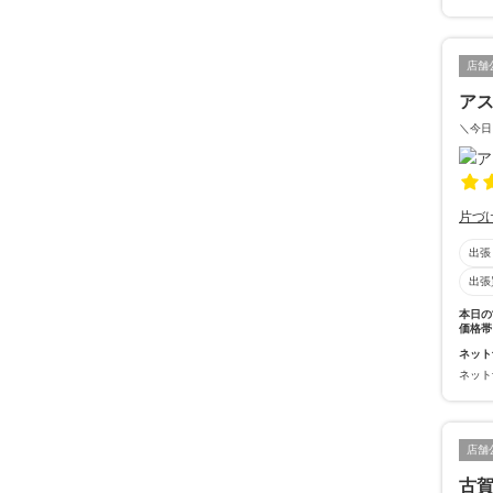
店舗
ア
＼今日
片づ
出張
出張
本日の
価格帯
ネット
ネット
店舗
古