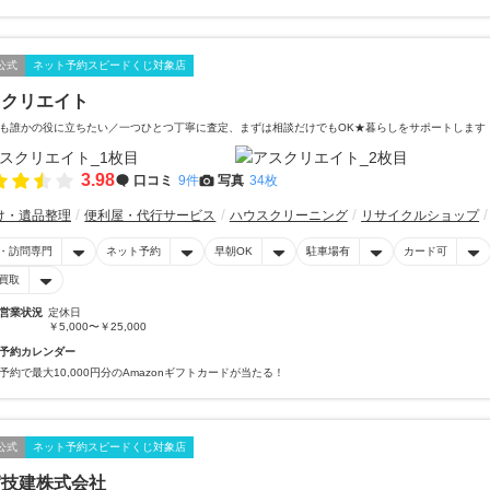
公式
ネット予約スピードくじ対象店
スクリエイト
も誰かの役に立ちたい／一つひとつ丁寧に査定、まずは相談だけでもOK★暮らしをサポートします
3.98
口コミ
9件
写真
34枚
け・遺品整理
便利屋・代行サービス
ハウスクリーニング
リサイクルショップ
・訪問専門
ネット予約
早朝OK
駐車場有
カード可
買取
営業状況
定休日
￥5,000〜￥25,000
予約カレンダー
予約で最大10,000円分のAmazonギフトカードが当たる！
公式
ネット予約スピードくじ対象店
賀技建株式会社