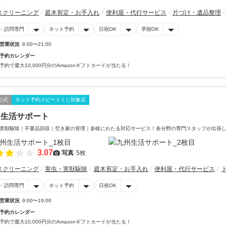
スクリーニング
庭木剪定・お手入れ
便利屋・代行サービス
片づけ・遺品整理
・訪問専門
ネット予約
日祝OK
早朝OK
営業状況
8:00〜21:00
予約カレンダー
予約で最大10,000円分のAmazonギフトカードが当たる！
公式
ネット予約スピードくじ対象店
州生活サポート
害獣駆除｜不要品回収｜空き家の管理｜多岐にわたる対応サービス！各分野の専門スタッフが出張
3.07
写真
5枚
スクリーニング
害虫・害獣駆除
庭木剪定・お手入れ
便利屋・代行サービス
・訪問専門
ネット予約
日祝OK
営業状況
9:00〜19:00
予約カレンダー
予約で最大10,000円分のAmazonギフトカードが当たる！