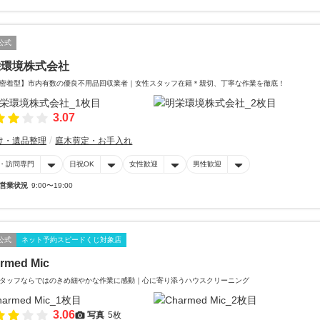
公式
栄環境株式会社
密着型】市内有数の優良不用品回収業者｜女性スタッフ在籍＊親切、丁寧な作業を徹底！
3.07
け・遺品整理
庭木剪定・お手入れ
・訪問専門
日祝OK
女性歓迎
男性歓迎
営業状況
9:00〜19:00
公式
ネット予約スピードくじ対象店
rmed Mic
タッフならではのきめ細やかな作業に感動｜心に寄り添うハウスクリーニング
3.06
写真
5枚