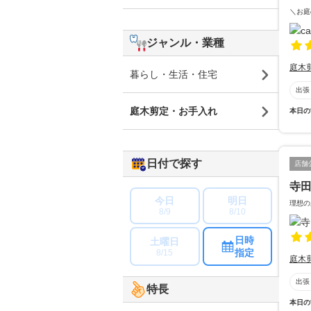
＼お庭
ジャンル・業種
庭木
暮らし・生活・住宅
出張
庭木剪定・お手入れ
本日の
日付で探す
店舗
寺
今日
明日
理想の
8/9
8/10
日時
土曜日
指定
8/15
庭木
出張
特長
本日の