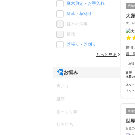
庭木剪定・お手入れ
店舗
除草・草刈り
大
大工か
庭木の消毒
植栽
芝張り・芝刈り
住宅
畳・
もっと見る
出張
お悩み
住所
本日の
ネット
肩こり
ネット
腰痛
ぎっくり腰
店舗
世
むち打ち
お庭の