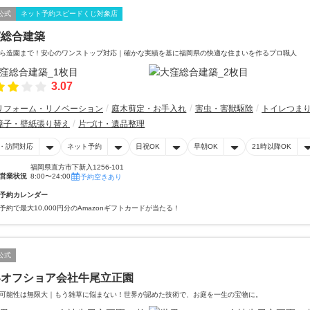
公式
ネット予約スピードくじ対象店
窪総合建築
ら造園まで！安心のワンストップ対応｜確かな実績を基に福岡県の快適な住まいを作るプロ職人
3.07
リフォーム・リノベーション
庭木剪定・お手入れ
害虫・害獣駆除
トイレつま
障子・壁紙張り替え
片づけ・遺品整理
・訪問対応
ネット予約
日祝OK
早朝OK
21時以降OK
福岡県直方市下新入1256-101
営業状況
8:00〜24:00
予約空きあり
予約カレンダー
予約で最大10,000円分のAmazonギフトカードが当たる！
公式
界オフショア会社牛尾立正園
可能性は無限大｜もう雑草に悩まない！世界が認めた技術で、お庭を一生の宝物に。