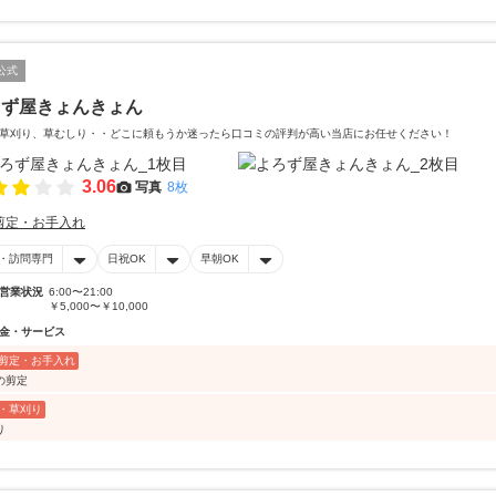
公式
ろず屋きょんきょん
草刈り、草むしり・・どこに頼もうか迷ったら口コミの評判が高い当店にお任せください！
3.06
写真
8枚
剪定・お手入れ
・訪問専門
日祝OK
早朝OK
営業状況
6:00〜21:00
￥5,000〜￥10,000
金・サービス
剪定・お手入れ
の剪定
・草刈り
り