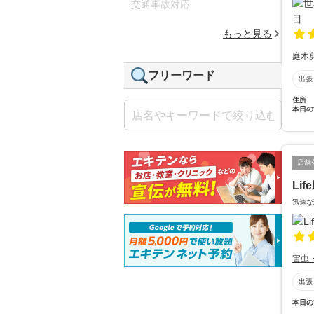
交通事故対応
もっと見る
庭木
フリーワード
出張
住所
本日の
店舗
Lif
迅速な
害虫
出張
本日の