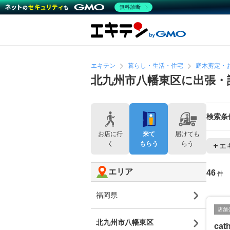
無料診断
エキテン
暮らし・生活・住宅
庭木剪定・
北九州市八幡東区に出張・
検索条
お店に行
来て
届けても
く
もらう
らう
エ
エリア
46
件
福岡県
店舗
北九州市八幡東区
cat