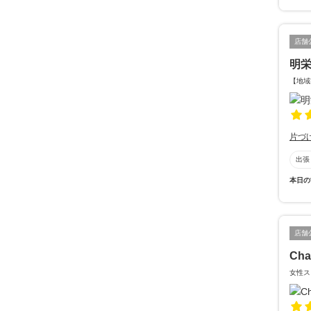
店舗
明
【地域
片づ
出張
本日の
店舗
Cha
女性ス