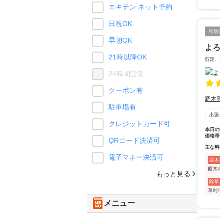
エキテン ネット予約
日祝OK
店舗
早朝OK
よ
21時以降OK
剪定、
24時間営業
クーポン有
庭木
駐車場有
出張
クレジットカード可
本日の
価格帯
QRコード決済可
主な料
電子マネー決済可
庭木
庭木
もっと見る
除草
草刈
メニュー